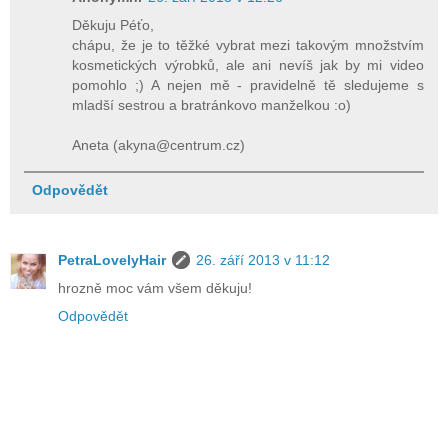
Děkuju Péťo,
chápu, že je to těžké vybrat mezi takovým množstvím
kosmetických výrobků, ale ani nevíš jak by mi video
pomohlo ;) A nejen mě - pravidelně tě sledujeme s
mladší sestrou a bratránkovo manželkou :o)
Aneta (akyna@centrum.cz)
Odpovědět
PetraLovelyHair
26. září 2013 v 11:12
hrozně moc vám všem děkuju!
Odpovědět