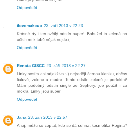
Odpovědět
ilovemakeup
23. září 2013 v 22:23
Krásné rty i ten světlý odstín super!! Bohužel ta zelená na
očích mi k tobě nějak nejde:(
Odpovědět
Renata GISCC
23. září 2013 v 22:27
Linky nosím asi odjakživa :-) nejraději černou klasiku, občas
fialové, zelené a modré. Tento odstín zelené je perfektní!
Mám podobný odstín single ze Sephory, jde použít i za
mokra. Linky jsou super.
Odpovědět
Jana
23. září 2013 v 22:57
Ahoj, můžu se zeptat, kde se dá sehnat kosmetika Regina?