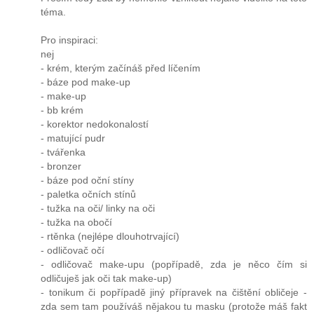
téma.
Pro inspiraci:
nej
- krém, kterým začínáš před líčením
- báze pod make-up
- make-up
- bb krém
- korektor nedokonalostí
- matující pudr
- tvářenka
- bronzer
- báze pod oční stíny
- paletka očních stínů
- tužka na oči/ linky na oči
- tužka na obočí
- rtěnka (nejlépe dlouhotrvající)
- odličovač očí
- odličovač make-upu (popřípadě, zda je něco čím si
odličuješ jak oči tak make-up)
- tonikum či popřípadě jiný přípravek na čištění obličeje -
zda sem tam používáš nějakou tu masku (protože máš fakt