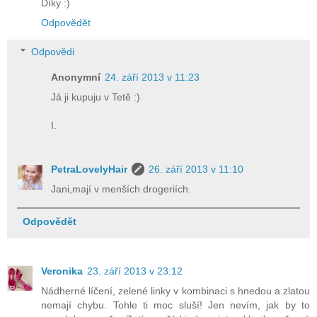
Díky :)
Odpovědět
Odpovědi
Anonymní
24. září 2013 v 11:23
Já ji kupuju v Tetě :)
I.
PetraLovelyHair
26. září 2013 v 11:10
Jani,mají v menších drogeriích.
Odpovědět
Veronika
23. září 2013 v 23:12
Nádherné líčení, zelené linky v kombinaci s hnedou a zlatou
nemají chybu. Tohle ti moc sluší! Jen nevím, jak by to