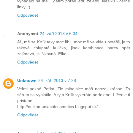
vypadalo na mě... Zatím pořád jedu zajetou klasiku - černé
linky. :)
Odpovědět
Anonymní
24. září 2013 v 6:04
Jé, mě se Krtík taky moc líbil, moc mě ve videu potěšil, je to
taková chlupatá kulička, jinak kombinace barev opět
zajímavá, jsi šikovná. Efka
Odpovědět
Unknown
24. září 2013 v 7:28
Veľmi pekné Peťka. Tie mihalnice máš naozaj krásne. To
sérum sa vyplatilo. A ty a Krtík vyzeráte perfektne. Líčenie ti
pristane.
http://nelkamaniacofcosmetics.blogspot.sk/
Odpovědět