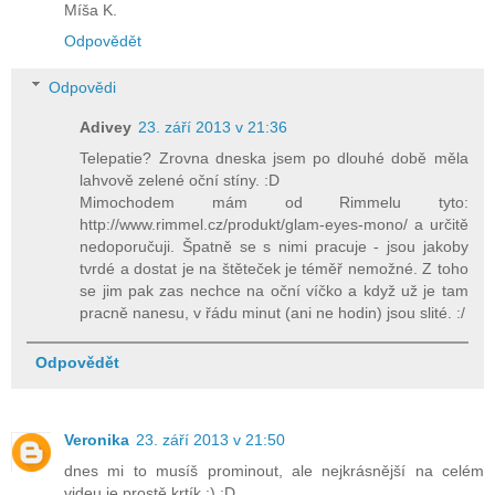
Míša K.
Odpovědět
Odpovědi
Adivey
23. září 2013 v 21:36
Telepatie? Zrovna dneska jsem po dlouhé době měla
lahvově zelené oční stíny. :D
Mimochodem mám od Rimmelu tyto:
http://www.rimmel.cz/produkt/glam-eyes-mono/ a určitě
nedoporučuji. Špatně se s nimi pracuje - jsou jakoby
tvrdé a dostat je na štěteček je téměř nemožné. Z toho
se jim pak zas nechce na oční víčko a když už je tam
pracně nanesu, v řádu minut (ani ne hodin) jsou slité. :/
Odpovědět
Veronika
23. září 2013 v 21:50
dnes mi to musíš prominout, ale nejkrásnější na celém
videu je prostě krtík :) :D