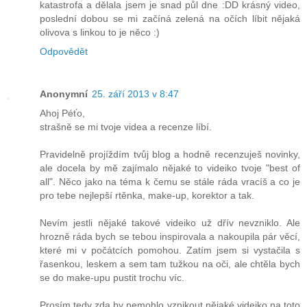
katastrofa a dělala jsem je snad půl dne :DD krásný video,
poslední dobou se mi začíná zelená na očích líbit nějaká
olivova s linkou to je něco :)
Odpovědět
Anonymní
25. září 2013 v 8:47
Ahoj Péťo,
strašně se mi tvoje videa a recenze líbí.
Pravidelně projíždím tvůj blog a hodně recenzuješ novinky,
ale docela by mě zajímalo nějaké to videiko tvoje "best of
all". Něco jako na téma k čemu se stále ráda vracíš a co je
pro tebe nejlepší rtěnka, make-up, korektor a tak.
Nevím jestli nějaké takové videiko už dřív nevzniklo. Ale
hrozně ráda bych se tebou inspirovala a nakoupila pár věcí,
které mi v počátcích pomohou. Zatím jsem si vystačila s
řasenkou, leskem a sem tam tužkou na oči, ale chtěla bych
se do make-upu pustit trochu víc.
Prosím tedy zda by nemohlo vznikout nějaké videiko na toto