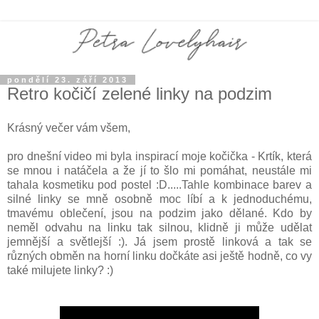
pondělí 23. září 2013
Retro kočičí zelené linky na podzim
Krásný večer vám všem,
pro dnešní video mi byla inspirací moje kočička - Krtík, která
se mnou i natáčela a že jí to šlo mi pomáhat, neustále mi
tahala kosmetiku pod postel :D.....Tahle kombinace barev a
silné linky se mně osobně moc líbí a k jednoduchému,
tmavému oblečení, jsou na podzim jako dělané. Kdo by
neměl odvahu na linku tak silnou, klidně ji může udělat
jemnější a světlejší :). Já jsem prostě linková a tak se
různých obměn na horní linku dočkáte asi ještě hodně, co vy
také milujete linky? :)