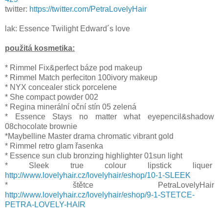
twitter:
https://twitter.com/PetraLovelyHair
lak: Essence Twilight Edward´s love
použitá kosmetika:
* Rimmel Fix&perfect báze pod makeup
* Rimmel Match perfeciton 100ivory makeup
* NYX concealer stick porcelene
* She compact powder 002
* Regina minerální oční stín 05 zelená
* Essence Stays no matter what eyepencil&shadow
08chocolate brownie
*Maybelline Master drama chromatic vibrant gold
* Rimmel retro glam řasenka
* Essence sun club bronzing highlighter 01sun light
* Sleek true colour lipstick liquer
http://www.lovelyhair.cz/lovelyhair/eshop/10-1-SLEEK
* štětce PetraLovelyHair
http://www.lovelyhair.cz/lovelyhair/eshop/9-1-STETCE-
PETRA-LOVELY-HAIR