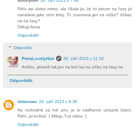
Anonymní
24. září 2013 v 7:58
Péťo asi dotaz mimo, ale říkala jsi, že to sérum na řasy jsi
nanášela jako oční linky. To znamená jen na víčko? Vůbec
ne na řasy?
Děkuji Anna
Odpovědět
Odpovědi
PetraLovelyHair
26. září 2013 v 11:10
Aničko, přesně tak,jen na linii řas na víčko,na řasy ne.
Odpovědět
Unknown
24. září 2013 v 8:38
No rozhodně za mě ano, je to nádherné výrazné líčení.
Péťo, jsi kočka! :) Miluju Tvá videa :)
Odpovědět