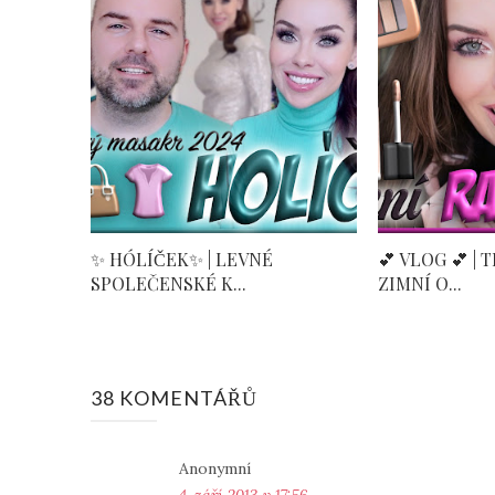
✨ HÓLÍČEK✨ | LEVNÉ
💕 VLOG 💕 | 
SPOLEČENSKÉ K...
ZIMNÍ O...
38 KOMENTÁŘŮ
Anonymní