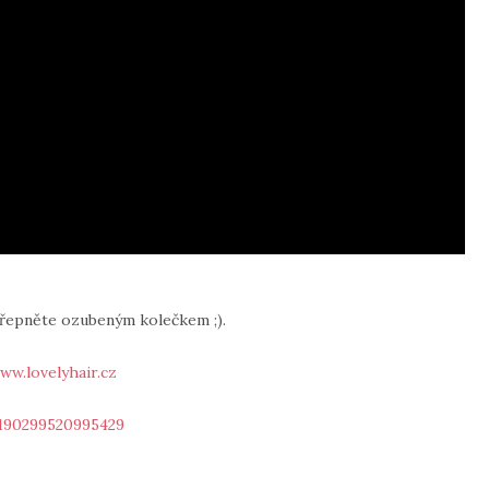
přepněte ozubeným kolečkem ;).
ww.lovelyhair.cz
190299520995429