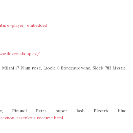
ature=player_embedded
ww.ilovemakeup.cz/
 Milani 17 Plum rose, Lioele 6 Bordeaux wine, Sleek 783 Mystic,
 Rimmel Extra super lash Electric blue
arevnou-rasenkou-recenze.html