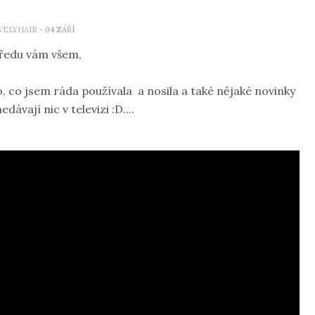
VELYHAIR
- 04 ZÁŘÍ
ředu vám všem,
o, co jsem ráda používala a nosila a také nějaké novinky
dávají nic v televizi :D....