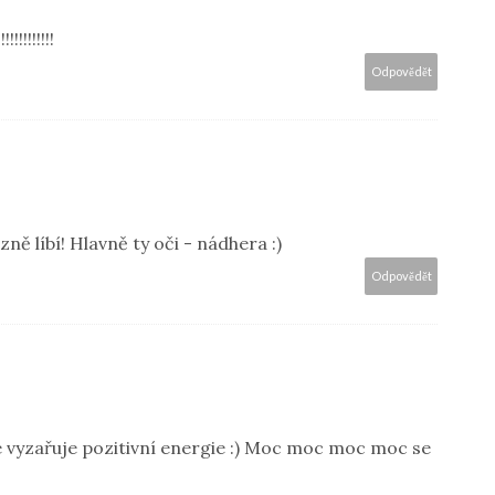
!!!!!!!!!
Odpovědět
ě líbí! Hlavně ty oči - nádhera :)
Odpovědět
be vyzařuje pozitivní energie :) Moc moc moc moc se