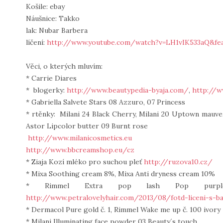
Košile: ebay
Náušnice: Takko
lak: Nubar Barbera
líčení:
http://www.youtube.com/watch?v=LH1vIK533aQ&fe
Věci, o kterých mluvím:
* Carrie Diares
* blogerky:
http://www.beautypedia-byaja.com/
,
http://w
* Gabriella Salvete Stars 08 Azzuro, 07 Princess
* rtěnky: Milani 24 Black Cherry, Milani 20 Uptown mauve,
Astor Lipcolor butter 09 Burnt rose
http://www.milanicosmetics.eu
http://www.bbcreamshop.eu/cz
* Ziaja Kozí mléko pro suchou pleť
http://ruzova10.cz/
* Mixa Soothing cream 8%, Mixa Anti dryness cream 10%
* Rimmel Extra pop lash Pop purple,
http://www.petralovelyhair.com/2013/08/fotd-liceni-s-b
* Dermacol Pure gold č. 1, Rimmel Wake me up č. 100 ivory
* Milani Illuminating face powder 03 Beauty´s touch