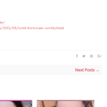
om/
om/2013/09/ootd-kvetovane-sortky.html
Next Posts →