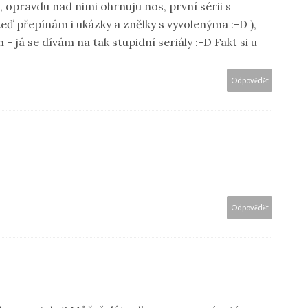
 opravdu nad nimi ohrnuju nos, první sérii s
eď přepínám i ukázky a znělky s vyvolenýma :-D ),
- já se dívám na tak stupidní seriály :-D Fakt si u
Odpovědět
Odpovědět