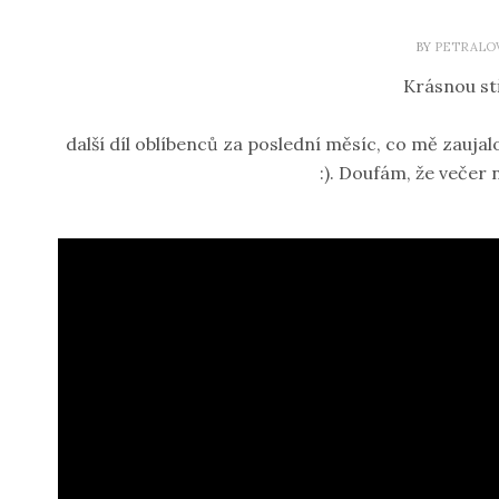
BY
PETRALO
Krásnou st
další díl oblíbenců za poslední měsíc, co mě zaujal
:). Doufám, že večer ne