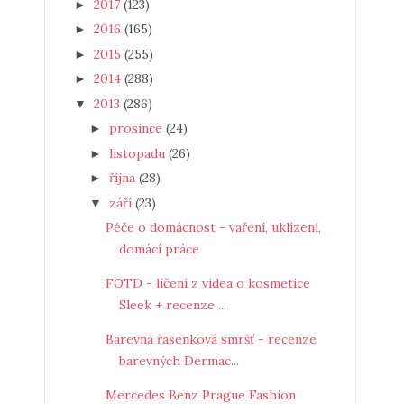
2017
(123)
►
2016
(165)
►
2015
(255)
►
2014
(288)
►
2013
(286)
▼
prosince
(24)
►
listopadu
(26)
►
října
(28)
►
září
(23)
▼
Péče o domácnost - vaření, uklízení,
domácí práce
FOTD - líčení z videa o kosmetice
Sleek + recenze ...
Barevná řasenková smršť - recenze
barevných Dermac...
Mercedes Benz Prague Fashion