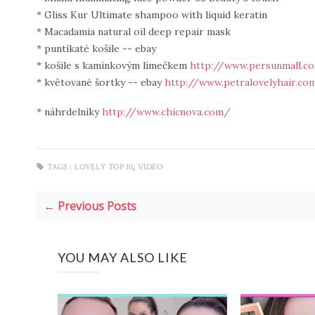
* Gliss Kur Ultimate shampoo with liquid keratin
* Macadamia natural oil deep repair mask
* puntíkaté košile -- ebay
* košile s kamínkovým límečkem
http://www.persunmall.c
* květované šortky -- ebay
http://www.petralovelyhair.c
* náhrdelníky
http://www.chicnova.com/
,
TAGS :
LOVELY TOP 10
VIDEO
← Previous Posts
YOU MAY ALSO LIKE