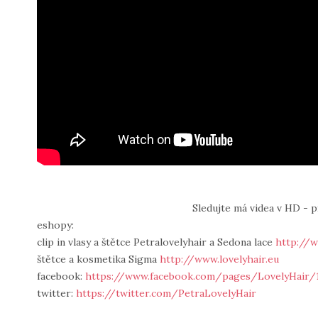
Sledujte má videa v HD - 
eshopy:
clip in vlasy a štětce Petralovelyhair a Sedona lace
http://w
štětce a kosmetika Sigma
http://www.lovelyhair.eu
facebook:
https://www.facebook.com/pages/LovelyHair/
twitter:
https://twitter.com/PetraLovelyHair