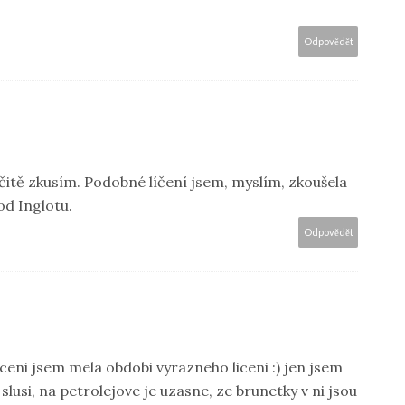
Odpovědět
rčitě zkusím. Podobné líčení jsem, myslím, zkoušela
od Inglotu.
Odpovědět
iceni jsem mela obdobi vyrazneho liceni :) jen jsem
lusi, na petrolejove je uzasne, ze brunetky v ni jsou