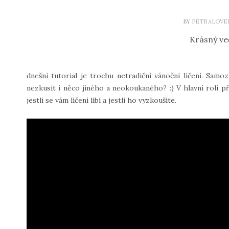
BY
PETRALOVE
Krásný ve
dnešní tutorial je trochu netradiční vánoční líčení. Samoz
nezkusit i něco jiného a neokoukaného? :) V hlavní roli př
jestli se vám líčení líbí a jestli ho vyzkoušíte.