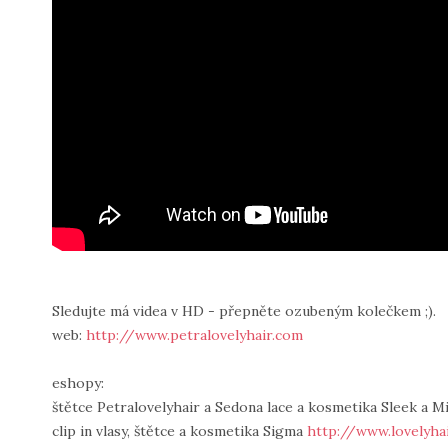
Sledujte má videa v HD - přepněte ozubeným kolečkem ;).
web:
http://www.petralovelyhair.com
eshopy:
štětce Petralovelyhair a Sedona lace a kosmetika Sleek a M
clip in vlasy, štětce a kosmetika Sigma
http://www.lovelyhai