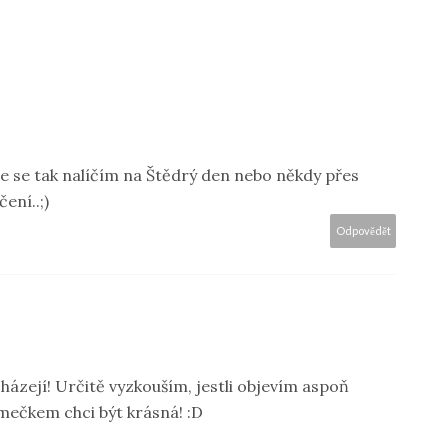
že se tak nalíčím na Štědrý den nebo někdy přes
čení..;)
Odpovědět
echázejí! Určitě vyzkouším, jestli objevím aspoň
mečkem chci být krásná! :D