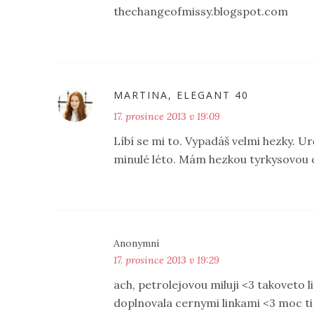
thechangeofmissy.blogspot.com
MARTINA, ELEGANT 40
17. prosince 2013 v 19:09
Líbí se mi to. Vypadáš velmi hezky. U
minulé léto. Mám hezkou tyrkysovou 
Anonymní
17. prosince 2013 v 19:29
ach, petrolejovou miluji <3 takoveto l
doplnovala cernymi linkami <3 moc ti s