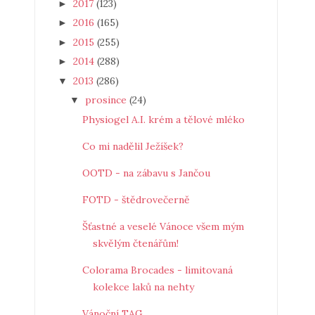
2017
(123)
►
2016
(165)
►
2015
(255)
►
2014
(288)
►
2013
(286)
▼
prosince
(24)
▼
Physiogel A.I. krém a tělové mléko
Co mi nadělil Ježíšek?
OOTD - na zábavu s Jančou
FOTD - štědrovečerně
Šťastné a veselé Vánoce všem mým
skvělým čtenářům!
Colorama Brocades - limitovaná
kolekce laků na nehty
Vánoční TAG