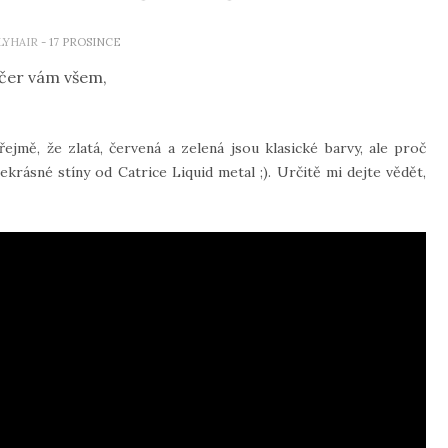
LYHAIR
- 17 PROSINCE
čer vám všem,
řejmě, že zlatá, červená a zelená jsou klasické barvy, ale proč
ekrásné stíny od Catrice Liquid metal ;). Určitě mi dejte vědět,