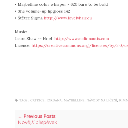
• Maybelline color whisper - 620 bare to be bold
• She volume-up lipgloss 142
• Štětce Sigma
http://www.lovelyhair.eu
Music:
Jason Shaw -- Noel
http://www.audionautix.com
Licence:
https://creativecommons.org/licenses/by/3.0/c
,
,
,
,
TAGS :
CATRICE
JORDANA
MAYBELLINE
NÁVODY NA LÍČENÍ
RIM
← Previous Posts
Novější příspěvek