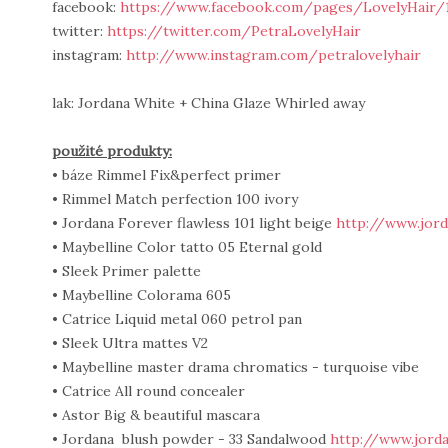
facebook:
https://www.facebook.com/pages/LovelyHair/
twitter:
https://twitter.com/PetraLovelyHair
instagram:
http://www.instagram.com/petralovelyhair
lak: Jordana White + China Glaze Whirled away
použité produkty:
• báze Rimmel Fix&perfect primer
• Rimmel Match perfection 100 ivory
• Jordana Forever flawless 101 light beige
http://www.jord
• Maybelline Color tatto 05 Eternal gold
• Sleek Primer palette
• Maybelline Colorama 605
• Catrice Liquid metal 060 petrol pan
• Sleek Ultra mattes V2
• Maybelline master drama chromatics - turquoise vibe
• Catrice All round concealer
• Astor Big & beautiful mascara
• Jordana blush powder - 33 Sandalwood
http://www.jorda