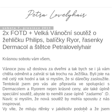
sobota 7. prosince 2013
2x FOTD + Velká Vánoční soutěž o
žehličku Philips, balíčky Ryor, řasenky
Dermacol a štětce Petralovelyhair
Krásnou sobotu vám všem,
Vánoce jsou už doslova za dveřmi a tak bych se i já vám
chtěla odměnit a zahrát si tak trochu na Ježíška. Byli jste na
mě celý rok hodní a tak si myslím, že si dárečky zasloužíte.
Tentokrát jsem pro vás ale připravila ve spolupráci s
Dermacolem a Ryorem nejen krásné ceny, ale také úplně
speciální soutěž, abyste to neměli zase úplně "zadarmo" :D.
Navíc si myslím, že nová soutěž by mohla spoustu z nás
inspirovat.
Vy víte, že miluju rtěnky v jakékoliv podobě a že jsem