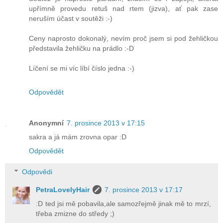
upřímně provedu retuš nad rtem (jizva), ať pak zase
neruším účast v soutěži :-)
Ceny naprosto dokonalý, nevím proč jsem si pod žehličkou
představila žehličku na prádlo :-D
Líčení se mi víc líbí číslo jedna :-)
Odpovědět
Anonymní
7. prosince 2013 v 17:15
sakra a já mám zrovna opar :D
Odpovědět
Odpovědi
PetraLovelyHair
7. prosince 2013 v 17:17
:D ted jsi mě pobavila,ale samozřejmě jinak mě to mrzí,
třeba zmizne do středy ;)