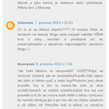
blbosti a jako bonus je dokonce sami vyhledávat.
Pěkný den :) Marcela
Unknown
7. prosince 2013 v 22:51
Co to je za diskusi doprčic????:-D soutezí fotek se
rtenkami na beauty blogu peta naopak nabidla VŠEM
hrat o ceny......neumim si predstavit nic vic
univerzalnejsiho a obsahove odpovidajiciho zamereni
blogu;-)
Anonymní
8. prosince 2013 v 7:56
"ale hold blbému to nevysvětlíš" COŽE?!Když se
nechceš učastnit ,tak se neučastňuj!A jestli máš zájem
tak bdto si rtěnku pujč a nebo kup!Proboha jsou dané
pravidla hry a tím to hasne.Na netu je dost
soutěží,kterých se můžeš učastnit,každá hra má své
pravidla a to že se zrovna tobě nelíbí s blbou výmluvou
že nemáš rtěnky,je jen a jen tvá věc,né chyba ostatních
a už vůbec né Petry!Na tvář si plácej co chceš,to