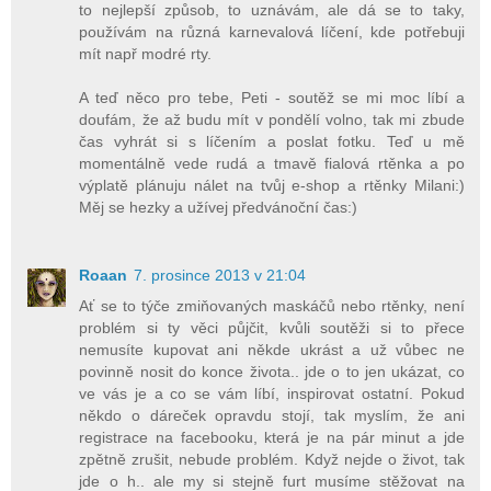
to nejlepší způsob, to uznávám, ale dá se to taky,
používám na různá karnevalová líčení, kde potřebuji
mít např modré rty.
A teď něco pro tebe, Peti - soutěž se mi moc líbí a
doufám, že až budu mít v pondělí volno, tak mi zbude
čas vyhrát si s líčením a poslat fotku. Teď u mě
momentálně vede rudá a tmavě fialová rtěnka a po
výplatě plánuju nálet na tvůj e-shop a rtěnky Milani:)
Měj se hezky a užívej předvánoční čas:)
Roaan
7. prosince 2013 v 21:04
Ať se to týče zmiňovaných maskáčů nebo rtěnky, není
problém si ty věci půjčit, kvůli soutěži si to přece
nemusíte kupovat ani někde ukrást a už vůbec ne
povinně nosit do konce života.. jde o to jen ukázat, co
ve vás je a co se vám líbí, inspirovat ostatní. Pokud
někdo o dáreček opravdu stojí, tak myslím, že ani
registrace na facebooku, která je na pár minut a jde
zpětně zrušit, nebude problém. Když nejde o život, tak
jde o h.. ale my si stejně furt musíme stěžovat na