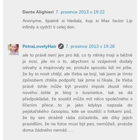
Dante Alighieri
7. prosince 2013 v 19:22
Anonyme, špatně si hledala, kup si Max factor Lip
infinity a vydrží ti celej den.
PetraLovelyHair
7. prosince 2013 v 19:28
ale to právě není jen pro lidi, co ty rtěnky mají a běžně
je nosí, jde mi o to, abychom si vzájemně dodaly
odvahy a inspirovaly se, protože spoustu lidí mi píše,
že by to nosit chtějí, ale třeba se bojí, tak jsem je tímto
způsobem chtěla podpořit, tak jsme si říkala, že třeba
právě tohle může být prvotní impuls zkusit něco
nového...tohle je blog o kosmetice, tak se dá
předpokládat, že soutěž může mít něco společného s
líčením přece....to je jako kdybys napsala do
pejskařského časopisu, kde se soutěží s fotkami psů,
že by ses strašně ráda zúčastnila, ale díky jejich
pravidlům, že na fotce musí být pes, nemůžeš, protože
doma žádného nemáš.....