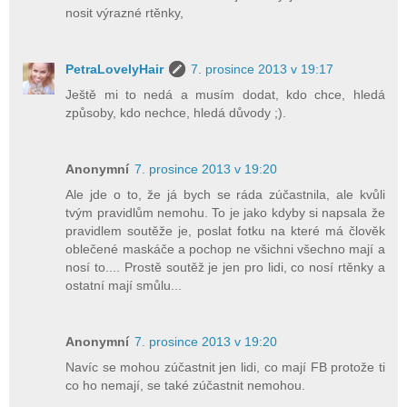
nosit výrazné rtěnky,
PetraLovelyHair
7. prosince 2013 v 19:17
Ještě mi to nedá a musím dodat, kdo chce, hledá
způsoby, kdo nechce, hledá důvody ;).
Anonymní
7. prosince 2013 v 19:20
Ale jde o to, že já bych se ráda zúčastnila, ale kvůli
tvým pravidlům nemohu. To je jako kdyby si napsala že
pravidlem soutěže je, poslat fotku na které má člověk
oblečené maskáče a pochop ne všichni všechno mají a
nosí to.... Prostě soutěž je jen pro lidi, co nosí rtěnky a
ostatní mají smůlu...
Anonymní
7. prosince 2013 v 19:20
Navíc se mohou zúčastnit jen lidi, co mají FB protože ti
co ho nemají, se také zúčastnit nemohou.