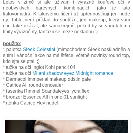
Letos v zimě si ale užívám i výrazné kouřové oči v
neobvyklých barevných kombinacích jako je tato
fialovomodrá. K takovému líčení už upřednostňuji jen nude
rty. Tohle není příklad do soutěže, jen makeup, který vám
chci také ukázat, ale samozřejmě, pokud by se vám k tomu
líbily výrazné rty, fantazii se meze nekladou :).
použito:
* paletka
Sleek Celestial
(mimochodem Sleek naskladněn a
s tím i vánoční akce na mé štětce, včetně novinky round top,
kdo sjte se ptali ;)
* tužka na oči Inglot Kohl pencil 04
* tužka na oči
Milani shadow eyez Midnight romance
* Dermacol Immperial makeup odstín pale
* Catrice All round concealer
* řasenka Rimmel Scandaleyes lycra flex
* bronzer Essence All in one 01 sunlight
* rtěnka Catrice Hey nude!