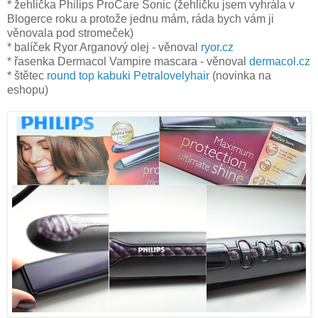
* žehlička Philips ProCare Sonic (žehličku jsem vyhrála v
Blogerce roku a protože jednu mám, ráda bych vám ji
věnovala pod stromeček)
* balíček Ryor Arganový olej - věnoval
ryor.cz
* řasenka Dermacol Vampire mascara - věnoval
dermacol.cz
* štětec
round top kabuki Petralovelyhair
(novinka na
eshopu)