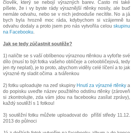
člověk, který se nebojí výrazných barev. Často mi také
píšete, že i vy byste rády výraznější rtěnky nosily, ale buď
nemáte odvahu, nebo se v nich jednoduše necítíte. No a já
bych byla hrozně moc ráda, kdybychom si vzájemně tu
odvahu dodaly a proto jsem pro nás vytvořila celou
skupinu
na Facebooku
.
Jak se tedy zúčastnit soutěže?
1) naličte se s vaší oblíbenou výraznou rtěnkou a vyfoťte své
dílo (musí to být fotka vašeho obličeje a celoobličejová, tedy
jen rty neplatí), je to proto, abychom viděly celé líčení a to jak
výrazné rty sladit očima a tvářenkou
2) fotku uploadujte na zeď skupiny
Hnutí za výrazné rtěnky
a
do popisku uveďte název použitého odstínu rtěnky (zároveň
si zkontrolujte, zda vám jdou na facebooku zasílat zprávy),
každý soutěží s 1 fotkou!
3) soutěžní fotku můžete uploadovat do příští středy 11.12.
2013 do půlnoci
Já z došlých fotek vytvořím na facebooku album a do konce