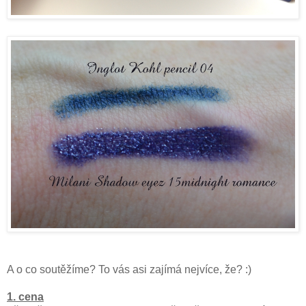
A o co soutěžíme? To vás asi zajímá nejvíce, že? :)
1. cena