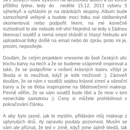
příštího týdne, tedy do neděle 15.12. 2013 vyberu 5
výherkyň a vyhlásím je na stránkách skupiny. Album bude
samozřejmě veřejné a budete moci fotku své oblíbenkyně
okomentovat nebo podpořit likem, na mé konečné
rozhodnutí to ale nebude mít vliv! Nejedná se tedy o žádnou
likeovací soutěž a nemá smysl shánět si hlasy! Nebudu ani
uploadovat fotky došlé na email nebo do zpráv, proto mi je,
prosím, neposílejte.
Doufám, že celým projektem vneseme do šedi českých ulic
trochu barvy na rtech a že se budeme vzájemně inspirovat a
také, že se podpoříme v nošení krásných barev, vždyt je
škoda si to neužívat, když je tolik možností :). Zároveň
doufám, že se nám v soutěži sejdou krásné zimní a vánoční
barvy a že se třeba inspirujeme na štědrovečerní makeup.
Pevně věřím, že se vám soutěž bude líbit a že mne v tom
nenecháte samotnou :). Ceny si můžete prohlédnout v
pokračování článku.
A aby bylo jasné, jak to myslím, přídávám můj makeup z
uplynulých dnů, rty opravdu poutaly pozornost. Musím se
vám ale přiznat, že ted v zimě, když jsme úplně bledá, tak