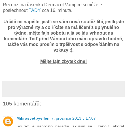
Recenzi na řasenku Dermacol Vampire si můžete
poslechnout
TADY
cca 16. minuta.
Určitě mi napište, jestli se vám nová soutěž líbí, jestli jste
pro výrazné rty a co říkáte na má líčení z uplynulého
týdne, mějte fajn sobotu a já se jdu vrhnout na
komentáře. Teď před Vánoci toho mám opravdu hodně,
takže vás moc prosím o trpělivost s odpovídáním na
vzkazy :).
Mějte fajn zbytek dne!
105 komentářů:
Mikrosvetbyellen
7. prosince 2013 v 17:07
Soutěž je naprosto parádní, zkusím se i zapojit, akorát