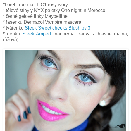
*Lorel True match C1 rosy ivory
* tělové stíny y NYX paletky One night in Morocco
* černé gelové linky Maybelline
* řasenku Dermacol Vampire mascara
* tvářenku
Sleek Sweet cheeks Blush by 3
* rtěnku
Sleek Amped
(nádherná, zářivá a hlavně matná,
růžová)