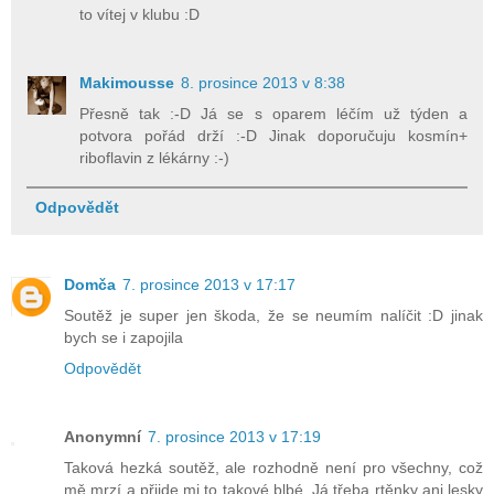
to vítej v klubu :D
Makimousse
8. prosince 2013 v 8:38
Přesně tak :-D Já se s oparem léčím už týden a
potvora pořád drží :-D Jinak doporučuju kosmín+
riboflavin z lékárny :-)
Odpovědět
Domča
7. prosince 2013 v 17:17
Soutěž je super jen škoda, že se neumím nalíčit :D jinak
bych se i zapojila
Odpovědět
Anonymní
7. prosince 2013 v 17:19
Taková hezká soutěž, ale rozhodně není pro všechny, což
mě mrzí a přijde mi to takové blbé. Já třeba rtěnky ani lesky