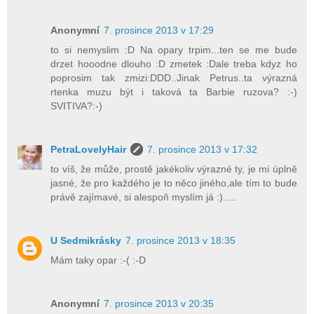
Anonymní
7. prosince 2013 v 17:29
to si nemyslim :D Na opary trpim...ten se me bude
drzet hooodne dlouho :D zmetek :Dale treba kdyz ho
poprosim tak zmizi:DDD..Jinak Petrus..ta výrazná
rtenka muzu být i taková ta Barbie ruzova? :-)
SVITIVA?:-)
PetraLovelyHair
7. prosince 2013 v 17:32
to víš, že může, prostě jakékoliv výrazné ty, je mi úplně
jasné, že pro každého je to něco jiného,ale tím to bude
právě zajímavé, si alespoň myslím já :).....
U Sedmikrásky
7. prosince 2013 v 18:35
Mám taky opar :-( :-D
Anonymní
7. prosince 2013 v 20:35