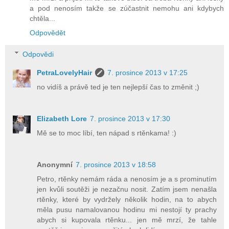
a pod nenosím takže se zúčastnit nemohu ani kdybych
chtěla...
Odpovědět
Odpovědi
PetraLovelyHair
7. prosince 2013 v 17:25
no vidíš a právě ted je ten nejlepší čas to změnit ;)
Elizabeth Lore
7. prosince 2013 v 17:30
Mě se to moc líbí, ten nápad s rtěnkama! :)
Anonymní
7. prosince 2013 v 18:58
Petro, rtěnky nemám ráda a nenosím je a s prominutím
jen kvůli soutěži je nezačnu nosit. Zatím jsem nenašla
rtěnky, které by vydržely několik hodin, na to abych
měla pusu namalovanou hodinu mi nestojí ty prachy
abych si kupovala rtěnku... jen mě mrzí, že tahle