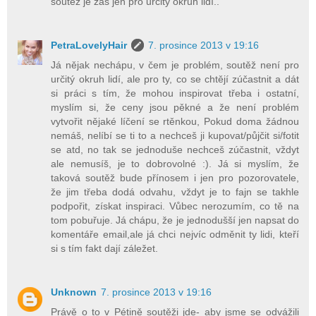
soutěž je zas jen pro určitý okruh lidí..
PetraLovelyHair
7. prosince 2013 v 19:16
Já nějak nechápu, v čem je problém, soutěž není pro
určitý okruh lidí, ale pro ty, co se chtějí zúčastnit a dát
si práci s tím, že mohou inspirovat třeba i ostatní,
myslím si, že ceny jsou pěkné a že není problém
vytvořit nějaké líčení se rtěnkou, Pokud doma žádnou
nemáš, nelíbí se ti to a nechceš ji kupovat/půjčit si/fotit
se atd, no tak se jednoduše nechceš zúčastnit, vždyt
ale nemusíš, je to dobrovolné :). Já si myslím, že
taková soutěž bude přínosem i jen pro pozorovatele,
že jim třeba dodá odvahu, vždyt je to fajn se takhle
podpořit, získat inspiraci. Vůbec nerozumím, co tě na
tom pobuřuje. Já chápu, že je jednodušší jen napsat do
komentáře email,ale já chci nejvíc odměnit ty lidi, kteří
si s tím fakt dají záležet.
Unknown
7. prosince 2013 v 19:16
Právě o to v Pétině soutěži jde- aby jsme se odvážili