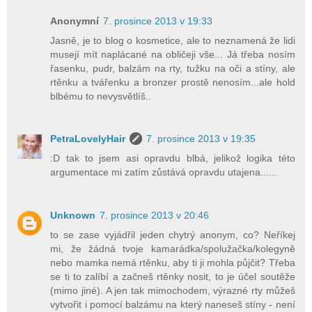
Anonymní
7. prosince 2013 v 19:33
Jasně, je to blog o kosmetice, ale to neznamená že lidi
musejí mít naplácané na obličeji vše... Já třeba nosím
řasenku, pudr, balzám na rty, tužku na oči a stíny, ale
rtěnku a tvářenku a bronzer prostě nenosím...ale hold
blbému to nevysvětlíš..
PetraLovelyHair
7. prosince 2013 v 19:35
:D tak to jsem asi opravdu blbá, jelikož logika této
argumentace mi zatím zůstává opravdu utajena......
Unknown
7. prosince 2013 v 20:46
to se zase vyjádřil jeden chytrý anonym, co? Neříkej
mi, že žádná tvoje kamarádka/spolužačka/kolegyně
nebo mamka nemá rtěnku, aby ti ji mohla půjčit? Třeba
se ti to zalíbí a začneš rtěnky nosit, to je účel soutěže
(mimo jiné). A jen tak mimochodem, výrazné rty můžeš
vytvořit i pomocí balzámu na který naneseš stíny - není