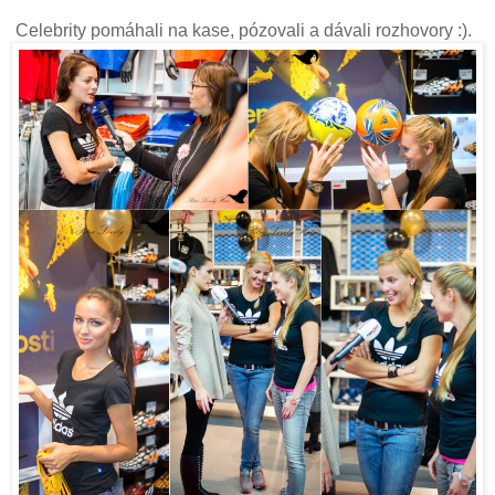
Celebrity pomáhali na kase, pózovali a dávali rozhovory :).