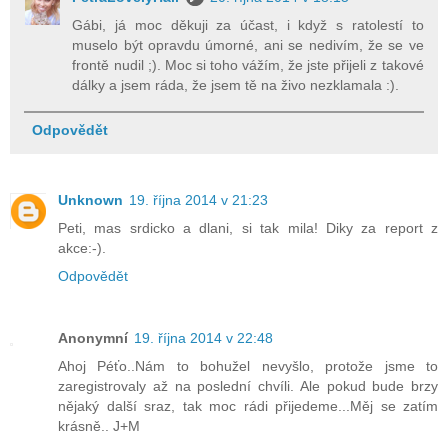
Gábi, já moc děkuji za účast, i když s ratolestí to
muselo být opravdu úmorné, ani se nedivím, že se ve
frontě nudil ;). Moc si toho vážím, že jste přijeli z takové
dálky a jsem ráda, že jsem tě na živo nezklamala :).
Odpovědět
Unknown
19. října 2014 v 21:23
Peti, mas srdicko a dlani, si tak mila! Diky za report z
akce:-).
Odpovědět
Anonymní
19. října 2014 v 22:48
Ahoj Péťo..Nám to bohužel nevyšlo, protože jsme to
zaregistrovaly až na poslední chvíli. Ale pokud bude brzy
nějaký další sraz, tak moc rádi přijedeme...Měj se zatím
krásně.. J+M