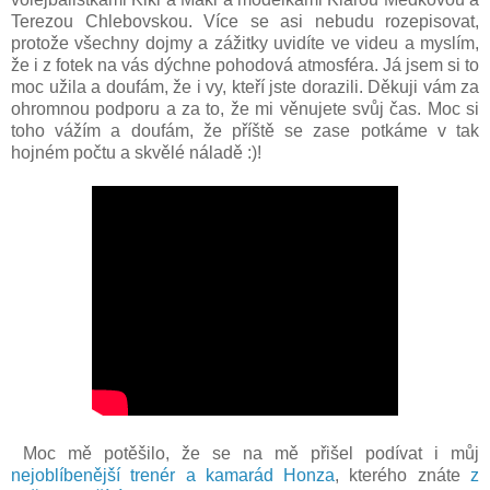
Terezou Chlebovskou. Více se asi nebudu rozepisovat,
protože všechny dojmy a zážitky uvidíte ve videu a myslím,
že i z fotek na vás dýchne pohodová atmosféra. Já jsem si to
moc užila a doufám, že i vy, kteří jste dorazili. Děkuji vám za
ohromnou podporu a za to, že mi věnujete svůj čas. Moc si
toho vážím a doufám, že příště se zase potkáme v tak
hojném počtu a skvělé náladě :)!
Moc mě potěšilo, že se na mě přišel podívat i můj
nejoblíbenější trenér a kamarád Honza
, kterého znáte
z