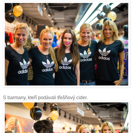
S barmany, kteří podávali třešňový cider.