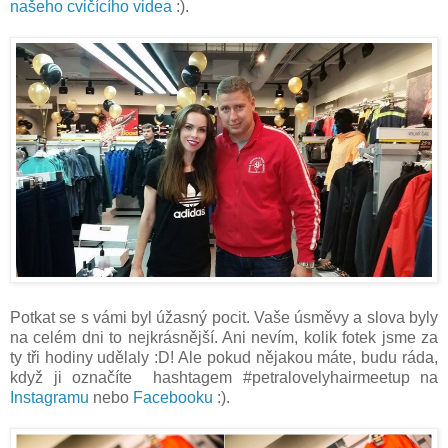
našeho cvičícího videa
:).
Potkat se s vámi byl úžasný pocit. Vaše úsměvy a slova byly
na celém dni to nejkrásnější. Ani nevím, kolik fotek jsme za
ty tři hodiny udělaly :D! Ale pokud nějakou máte, budu ráda,
když ji označíte hashtagem #petralovelyhairmeetup na
Instagramu
nebo
Facebooku
:).