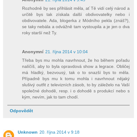
Rozhodně by ses přihlásit měla, ať Tě vidí celý národ a
určitě bys tak získala další obdivovatelky nebo i
obdivovatele. Ada, blogerka z Módního pekla (znáš?),
se taky nebála a odvážně tam vystoupila a je jen o dva
roky starší než Ty.
Anonymní
21. října 2014 v 10:04
Třeba bys mu mohla navrhnout, že ho během pořadu
nalíčíš, aby to byla opravdová show a legrace. Obličej
má hladký, bezvousý, tak o to snazší bys to měla.
Případně bys mu k tomu mohla i navrhnout nějaký
slušivý outfit z televizních zásob, to by záleželo na Vaší
společné dohodě, resp. i o dohodě s produkcí nebo s
kým, nevím, jak to tam chodí.
Odpovědět
Unknown
20. října 2014 v 9:18