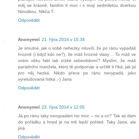
měj se krásně, fandím ti moc i s mojí sedmiletou dcerkou
Ninuškou. Nikča T.
Odpovědět
Anonymní
21. října 2014 v 15:34
Je smutné, jak o sobě nehezky mluvíš, že po ránu vypadáš
hrozně (i když kdo ne?), že máš hrozné vlasy.... To máš ve
svém věku fakt tak nízké sebevědomí? Myslím, že máš
parádního manžela, který tě podporuje a určitě ti říká, jak jsi
pro něj hezká. Nikdo přece po ránu nevypadá, jako
vyretušovaná fotka ;-) Jana
Odpovědět
Anonymní
23. října 2014 v 12:05
Já po ránu taky nevypadám nic moc – no a co? Tak se dám
do pořádku a hned je na mě lepší pohled. Taky Jana, ale
jiná
Odpovědět