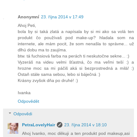
Anonymní
23. října 2014 v 17:49
Ahoj Peti,
bola by si taká zlatá a napísala by si mi ako sa volá ten
produkt čo používaš pod make-up? hladala som na
internete, ale mám pocit, že som nenašla to správne... už
dlhú dobu ma to zaujíma.
btw. tá fuchsiová farba na perách ti neskutočne sekne... :)
Vyzeráš na videu velmi šťastná, čo ma veľmi teší :) a
hrozne moc sa mi páčiš aká si bezprostredná a milá! :)
Ostaň stále sama sebou, lebo si báječná :)
Krásny zvyšok dňa po druhé! :)
Ivanka
Odpovědět
Odpovědi
PetraLovelyHair
23. října 2014 v 18:10
Ahoj Ivanko, moc děkuji a ten produkt pod makeup,asi