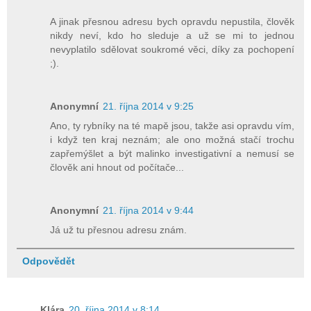
A jinak přesnou adresu bych opravdu nepustila, člověk
nikdy neví, kdo ho sleduje a už se mi to jednou
nevyplatilo sdělovat soukromé věci, díky za pochopení
;).
Anonymní
21. října 2014 v 9:25
Ano, ty rybníky na té mapě jsou, takže asi opravdu vím,
i když ten kraj neznám; ale ono možná stačí trochu
zapřemýšlet a být malinko investigativní a nemusí se
člověk ani hnout od počítače...
Anonymní
21. října 2014 v 9:44
Já už tu přesnou adresu znám.
Odpovědět
Klára
20. října 2014 v 8:14