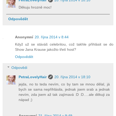
PetraLovelyHair
20. října 2014 v 18:10
Děkuju hrozně moc!
Odpovědět
Anonymní
20. října 2014 v 8:44
Když už se stáváš celebritou, což takhle přihlásit se do
Show Jana Krause jakožto třetí host?
Odpovědět
Odpovědi
PetraLovelyHair
20. října 2014 v 18:10
jejda, no to teda nevím, co by tam se mnou dělal, já
bych se sama nepřihlásila, jednak jsem srab a jednak
nevím, zda jsem až tak zajímavá :D :D.....ale děkuji za
nápad ;)
Anonymní
21. října 2014 v 9:49