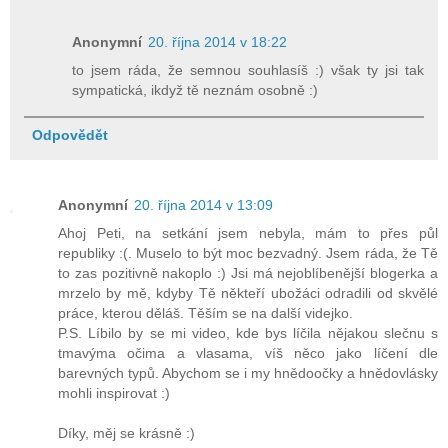
Anonymní
20. října 2014 v 18:22
to jsem ráda, že semnou souhlasíš :) však ty jsi tak
sympatická, ikdyž tě neznám osobně :)
Odpovědět
Anonymní
20. října 2014 v 13:09
Ahoj Peti, na setkání jsem nebyla, mám to přes půl
republiky :(. Muselo to být moc bezvadný. Jsem ráda, že Tě
to zas pozitivně nakoplo :) Jsi má nejoblíbenější blogerka a
mrzelo by mě, kdyby Tě někteří ubožáci odradili od skvělé
práce, kterou děláš. Těším se na další videjko.
P.S. Líbilo by se mi video, kde bys líčila nějakou slečnu s
tmavýma očima a vlasama, víš něco jako líčení dle
barevných typů. Abychom se i my hnědoočky a hnědovlásky
mohli inspirovat :)
Díky, měj se krásně :)