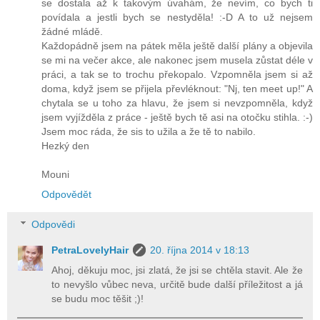
se dostala až k takovým úvahám, že nevím, co bych ti
povídala a jestli bych se nestyděla! :-D A to už nejsem
žádné mládě.
Každopádně jsem na pátek měla ještě další plány a objevila
se mi na večer akce, ale nakonec jsem musela zůstat déle v
práci, a tak se to trochu překopalo. Vzpomněla jsem si až
doma, když jsem se přijela převléknout: "Nj, ten meet up!" A
chytala se u toho za hlavu, že jsem si nevzpomněla, když
jsem vyjížděla z práce - ještě bych tě asi na otočku stihla. :-)
Jsem moc ráda, že sis to užila a že tě to nabilo.
Hezký den
Mouni
Odpovědět
Odpovědi
PetraLovelyHair
20. října 2014 v 18:13
Ahoj, děkuju moc, jsi zlatá, že jsi se chtěla stavit. Ale že
to nevyšlo vůbec neva, určitě bude další příležitost a já
se budu moc těšit ;)!