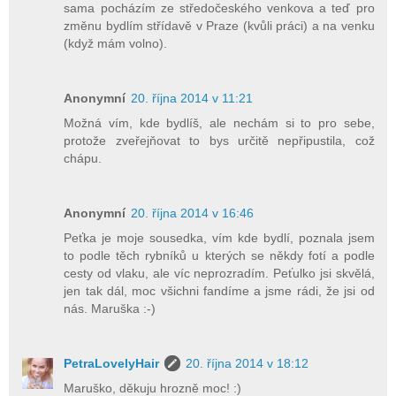
sama pocházím ze středočeského venkova a teď pro
změnu bydlím střídavě v Praze (kvůli práci) a na venku
(když mám volno).
Anonymní
20. října 2014 v 11:21
Možná vím, kde bydlíš, ale nechám si to pro sebe,
protože zveřejňovat to bys určitě nepřipustila, což
chápu.
Anonymní
20. října 2014 v 16:46
Peťka je moje sousedka, vím kde bydlí, poznala jsem
to podle těch rybníků u kterých se někdy fotí a podle
cesty od vlaku, ale víc neprozradím. Peťulko jsi skvělá,
jen tak dál, moc všichni fandíme a jsme rádi, že jsi od
nás. Maruška :-)
PetraLovelyHair
20. října 2014 v 18:12
Maruško, děkuju hrozně moc! :)