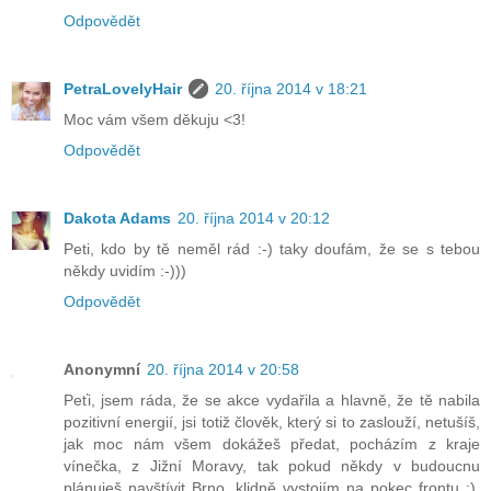
Odpovědět
PetraLovelyHair
20. října 2014 v 18:21
Moc vám všem děkuju <3!
Odpovědět
Dakota Adams
20. října 2014 v 20:12
Peti, kdo by tě neměl rád :-) taky doufám, že se s tebou
někdy uvidím :-)))
Odpovědět
Anonymní
20. října 2014 v 20:58
Peťi, jsem ráda, že se akce vydařila a hlavně, že tě nabila
pozitivní energií, jsi totiž člověk, který si to zaslouží, netušíš,
jak moc nám všem dokážeš předat, pocházím z kraje
vínečka, z Jižní Moravy, tak pokud někdy v budoucnu
plánuješ navštívit Brno, klidně vystojím na pokec frontu :),