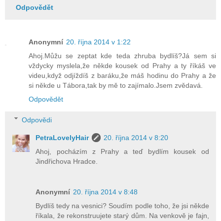
Odpovědět
Anonymní
20. října 2014 v 1:22
Ahoj.Můžu se zeptat kde teda zhruba bydlíš?Já sem si
vždycky myslela,že někde kousek od Prahy a ty říkáš ve
videu,když odjíždíš z baráku,že máš hodinu do Prahy a že
si někde u Tábora,tak by mě to zajímalo.Jsem zvědavá.
Odpovědět
Odpovědi
PetraLovelyHair
20. října 2014 v 8:20
Ahoj, pocházím z Prahy a teď bydlím kousek od
Jindřichova Hradce.
Anonymní
20. října 2014 v 8:48
Bydlíš tedy na vesnici? Soudím podle toho, že jsi někde
říkala, že rekonstruujete starý dům. Na venkově je fajn,