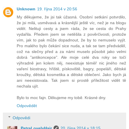
Unknown
19. října 2014 v 20:56
My děkujeme, že jsi tak úžasná. Osobní setkání potvrdilo,
že jsi milá, usměvavá a krásnější ještě víc, než je na blogu
vidět. Nelituji cesty a jsem ráda, že se cesta do Prahy
vydařila. Předem jsem se netěšila z pověrčivosti, protože
vím, jak to pak může dopadnout, že by to nemuselo vyjít.
Pro malého bylo čekání sice nuda, a tak se tam předváděl,
což na slečny před a za námi muselo působit jako velmi
dobrá "antikoncepce". Ale moje celé dva roky se točí
výhradně jen kolem něj, neexistuje téměř nic jiného než
vaření biostravy, hřiště, pískoviště, bagry, popeláři, dětské
kroužky, dětská kosmetika a dětské oblečení. Jako bych já
ani neexistovala. Tak jsem si prostě příležitost vidět tě
nechala ujít.
Bylo to moc fajn. Děkujeme my tobě. Krásné dny.
Odpovědět
Odpovědi
PetraLovelyHair
20. října 2014 v 18:15