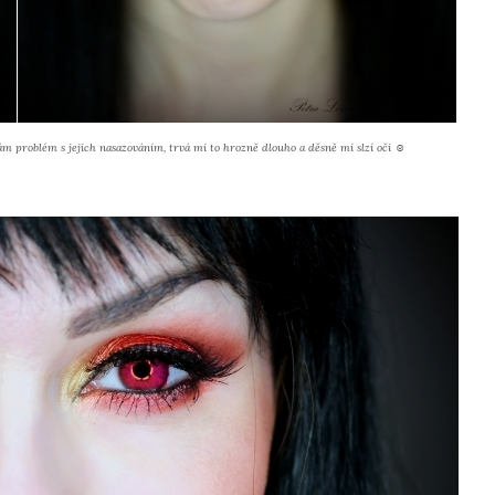
ám problém s jejich nasazováním, trvá mi to hrozně dlouho a děsně mi slzí oči ☺