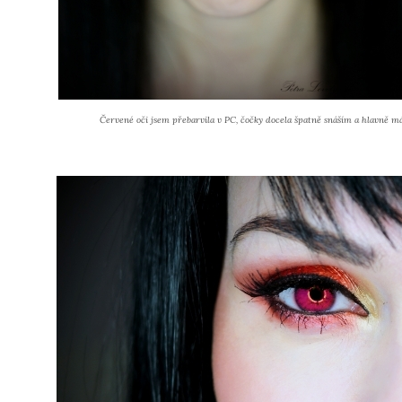
Červené oči jsem přebarvila v PC, čočky docela špatně snáším a hlavně m