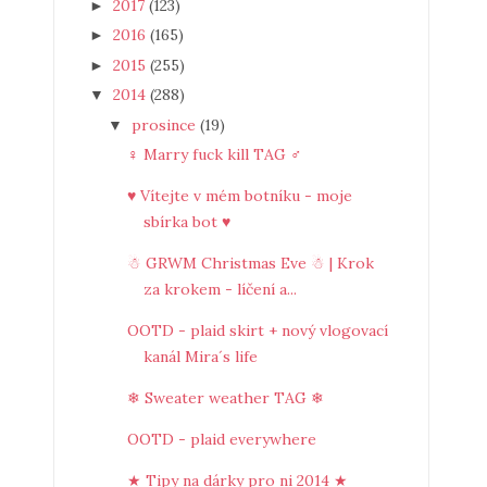
2017
(123)
►
2016
(165)
►
2015
(255)
►
2014
(288)
▼
prosince
(19)
▼
♀ Marry fuck kill TAG ♂
♥ Vítejte v mém botníku - moje
sbírka bot ♥
☃ GRWM Christmas Eve ☃ | Krok
za krokem - líčení a...
OOTD - plaid skirt + nový vlogovací
kanál Mira´s life
❄ Sweater weather TAG ❄
OOTD - plaid everywhere
★ Tipy na dárky pro ni 2014 ★