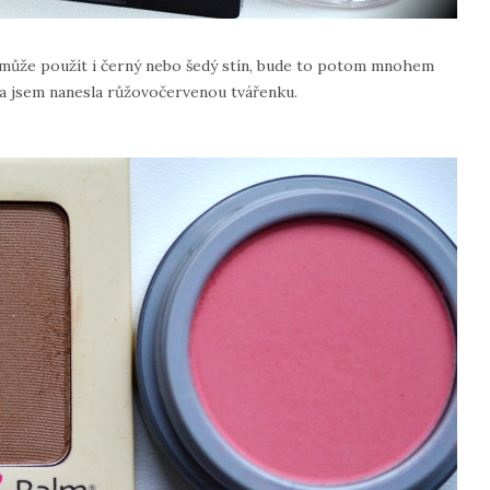
 může použít i černý nebo šedý stín, bude to potom mnohem
íčka jsem nanesla růžovočervenou tvářenku.