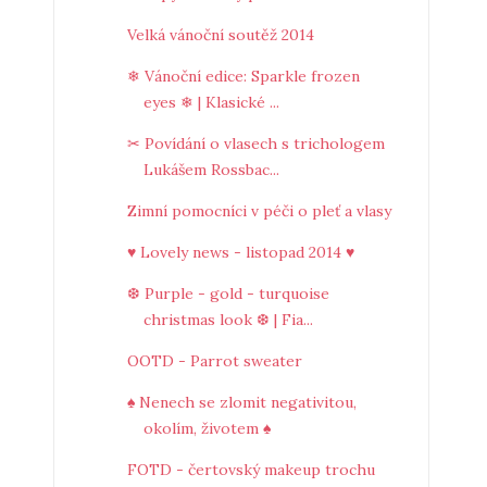
Velká vánoční soutěž 2014
❄ Vánoční edice: Sparkle frozen
eyes ❄ | Klasické ...
✂ Povídání o vlasech s trichologem
Lukášem Rossbac...
Zimní pomocníci v péči o pleť a vlasy
♥ Lovely news - listopad 2014 ♥
❆ Purple - gold - turquoise
christmas look ❆ | Fia...
OOTD - Parrot sweater
♠ Nenech se zlomit negativitou,
okolím, životem ♠
FOTD - čertovský makeup trochu