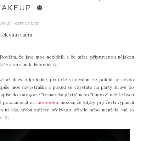
MAKEUP ☻
LYHAIR
- 05 PROSINCE
tek vám všem,
Doufám, že jste moc nezlobili a že máte připravenou nějakou
táře jsou vám k dispozici ☺.
ávě až dnes odpoledne, protože si myslím, že pokud se někdo
ejspíše moc nevystrašila a pokud se chystáte na párty, hravě ho
spíše do kategorie "tematická párty" nebo "fantasy", než že bych
pně poznamenal na
facebooku
, možná, že kdyby prý čerti vypadali
hám na vás, třeba můžete překvapit přítele nebo manžela, mě to
il ☺.