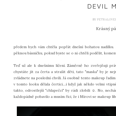
DEVIL 
BY
PETRALOVE
Krásný pá
předem bych vám chtěla popřát dnešní bohatou nadílku. 
pěknou básničku, pokud byste se o ni chtěli podělit, komen
Teď už ale k dnešnímu líčení. Záměrně ho zveřejňuji pr
chystáte jít za čerta a strašit děti, tato "maska" by je n
zvládnete na poslední chvíli. Já osobně tento makeup řadím 
v tomto looku dělala čertici....i když jak někdo velmi vti
takto, odrostlejší "chlapečci" by rádi zlobili ☺. No, nec
každopádně pobavilo a musím říci, že i Mírovi se makeup líb