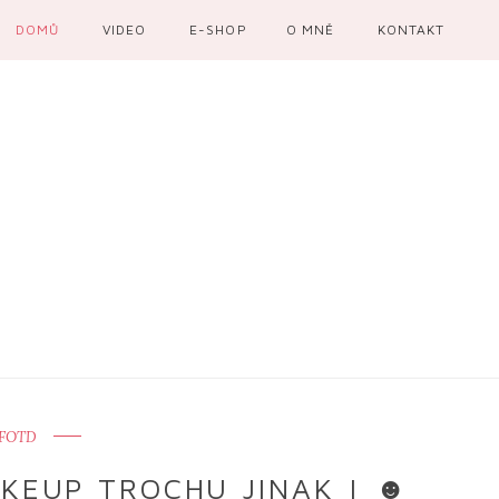
DOMŮ
VIDEO
E-SHOP
O MNĚ
KONTAKT
FOTD
KEUP TROCHU JINAK | ☻