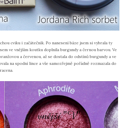
chou cviku i začátečník. Po nanesení báze jsem si vybrala ty
é jsem ve vnějším koutku doplnila burgundy a černou barvou. Ve
 oranžovou a červenou, až se dostala do odstínů burgundy a ve
ovala na spodní lince a vše samozřejmě pořádně rozmazala do
racena.