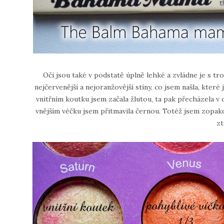
Oči jsou také v podstatě úplně lehké a zvládne je s tro
nejčervenější a nejoranžovější stíny, co jsem našla, kter
vnitřním koutku jsem začala žlutou, ta pak přecházela v
vnějším véčku jsem přitmavila černou. Totéž jsem zopak
zt