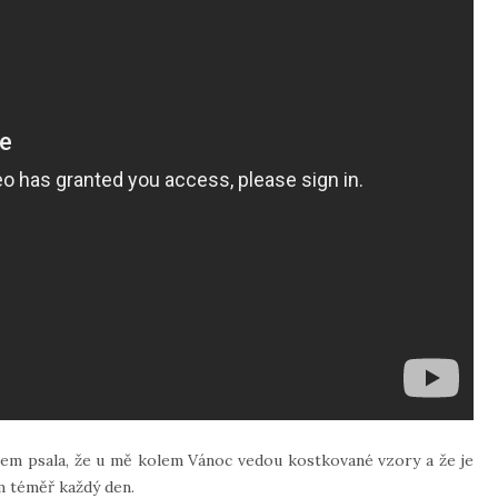
sem psala, že u mě kolem Vánoc vedou kostkované vzory a že je
ím téměř každý den.