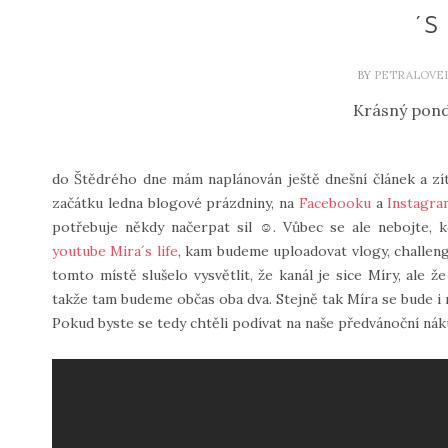
´S
BY
PETRALOVE
Krásný pond
do Štědrého dne mám naplánován ještě dnešní článek a zí
začátku ledna blogové prázdniny, na
Facebooku
a
Instagr
potřebuje někdy načerpat sil ☺. Vůbec se ale nebojte, k
youtube Mira´s life
, kam budeme uploadovat vlogy, challe
tomto místě slušelo vysvětlit, že kanál je sice Míry, ale
takže tam budeme občas oba dva. Stejně tak Míra se bude i
Pokud byste se tedy chtěli podívat na naše předvánoční nákup