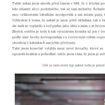
Tuhle sukni jsem ulovila před časem v HM. Je z letošní po
kdo sháníte něco podobného, tak se tam mrkněte. Bohužel
moc velikostním tabulkám neodpovídá a ani mému pasu, ta
Vzhledem k tomu, že sukně je navíc ještě skládaná, tak s t
ale úsilí se vyplatilo a teď padne jako ulitá a mám z ní hro
Zbytek outfitu je tedy k tak výraznému kousku už jen v černé
podle mne hezky koresponduje i s rozverným rybím copem
zkoušení v kabinkách narychlo přečesat).
Také jsem konečně vytáhla moje nové kozačky, které s
opravdu kvalitní a pohodlné, takže jsem ráda, že jsem je seh
Líbí se vám tento typ sukně nebo je pova