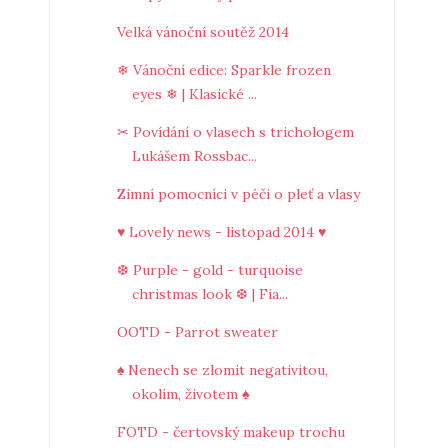
Velká vánoční soutěž 2014
❄ Vánoční edice: Sparkle frozen
eyes ❄ | Klasické ...
✂ Povídání o vlasech s trichologem
Lukášem Rossbac...
Zimní pomocníci v péči o pleť a vlasy
♥ Lovely news - listopad 2014 ♥
❆ Purple - gold - turquoise
christmas look ❆ | Fia...
OOTD - Parrot sweater
♠ Nenech se zlomit negativitou,
okolím, životem ♠
FOTD - čertovský makeup trochu