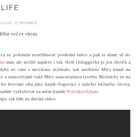
 LIFE
LYHAIR
- 22 PROSINCE
ělní večer všem,
tra se pokusím sestřihnout poslední video a pak si dáme až do
amu
mne ale určitě najdete i tak. Holt i bloggerka je jen člověk a
dyby se vám v mezičase stýskalo, tak navštivte Míry kanál na
nge a samozřejmě také Míry samostatnou tvorbu. Možná by se na
 že ho bereme oba jako kanál vlogovací z našeho běžného života,
 nadále vyskytovat na mém kanále
Petralovelyhair
.
y, tak klik na dnešní video .