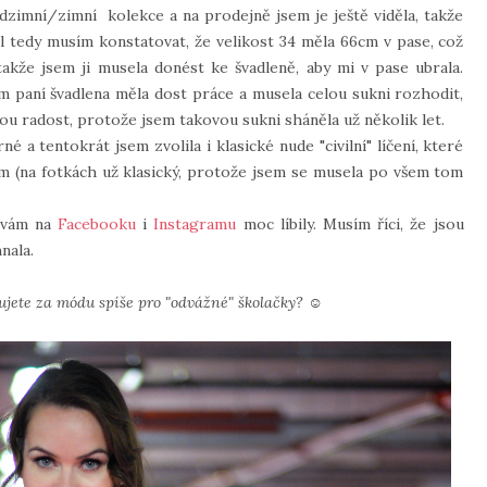
dzimní/zimní kolekce a na prodejně jsem je ještě viděla, takže
 tedy musím konstatovat, že velikost 34 měla 66cm v pase, což
kže jsem ji musela donést ke švadleně, aby mi v pase ubrala.
ím paní švadlena měla dost práce a musela celou sukni rozhodit,
znou radost, protože jsem takovou sukni sháněla už několik let.
 a tentokrát jsem zvolila i klasické nude "civilní" líčení, které
 (na fotkách už klasický, protože jsem se musela po všem tom
e vám na
Facebooku
i
Instagramu
moc líbily. Musím říci, že jsou
nala.
žujete za módu spíše pro "odvážné" školačky? ☺