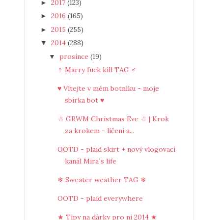
2017
(123)
►
2016
(165)
►
2015
(255)
►
2014
(288)
▼
prosince
(19)
▼
♀ Marry fuck kill TAG ♂
♥ Vítejte v mém botníku - moje
sbírka bot ♥
☃ GRWM Christmas Eve ☃ | Krok
za krokem - líčení a...
OOTD - plaid skirt + nový vlogovací
kanál Mira´s life
❄ Sweater weather TAG ❄
OOTD - plaid everywhere
★ Tipy na dárky pro ni 2014 ★