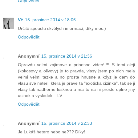
Odpovědět
Vé
15. prosince 2014 v 18:06
Určitě spoustu skvělých informací, díky moc:)
Odpovědět
Anonymní
15. prosince 2014 v 21:36
Opravdu velmi zajimave a prinosne video!!!!! S temi oleji
(kokosovy a olivovy) je to pravda, vlasy jsem po nich mela
velmi velmi tezke a no proste hnusne a kdyz je dam do
vlasu sve neteri, ktera je prave ta "exoticka cizinka", tak se ji
vlasy tak nadherne lesknou a ma to na ni proste uplne jiny
ucinek a vysledek... LV
Odpovědět
Anonymní
15. prosince 2014 v 22:33
Je Lukáš hetero nebo ne??? Díky!