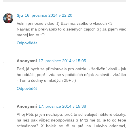
Sju
16. prosince 2014 v 22:20
Velmi prinosne video :)) Bavi ma vsetko o vlasoch <3
Najviac ma prekvapilo to o zelenych cajoch :(( Ja pijem viac
menej len to :O
Odpovědět
Anonymní
17. prosince 2014 v 15:05
Petí, já bych se přimlouvala pro otázku - šedivění vlasů - jak
ho oddálit, popř., zda se v počátcích nějak zastavit - zkrátka
- Téma šediny u mladých 25+ :-)
Odpovědět
Anonymní
17. prosince 2014 v 15:38
Ahoj Péti, já jen nechápu, proč tu schvaluješ některé otázky,
na něž pak vůbec neodpovídáš :( Mrzí mě to, je to od tebe
schválnost? X holek se tě tu ptá na Lukyho orientaci,