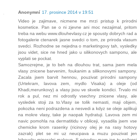
Anonymní
17. prosince 2014 v 19:51
Video je zajimave, nicmene me mrzi pristup k prirodni
kosmetice. Pan se o ni zjevne ani moc nezajimal, pritom
treba na webu www.dlouhevlasy.cz je spousty dobrych rad a
fotogalerie ctenarek jasne svedci o tom, ze priroda vlasum
svedci. Rozhodne se nejedna o marketingovy tah, vysledky
jsou videt, sice ne hned jako u silikonovych samponu, ale
vyplati se pockat.
Samozrejme, je to beh na dlouhou trat, sama jsem mela
vlasy znicene barvenim, foukanim a silikonovymi sampony.
Zacala jsem barvit hennou, pouzivat prirodni sampony
(Urtekram, lavova zem, mydlo Visaka) a oleje (od
Khadi,merunkovy) a vlasy jsou ve skvele kondici. Trvalo mi
rok a pul, nez mi odrostly vsechny znicene vlasy, ale
vysledek stoji za to.Vlasy se tolik nemasti, maji objem,
pokozka neni podrazdena a nesvedi a kdyz se oleje aplikuji
na mokre vlasy, take je naopak hydratuji. Lavova zem mi
navic pomohla na dermatitidu v obliceji, vysadila jsem vse
chemicke krom rasenky (ricinovy olej je na rasy hotovy
zazrak) plet se mi uz neucpava a muzu pouzivat jen
lehoucky mineralni makeup. S prirodou mam jen ty nejlepsi