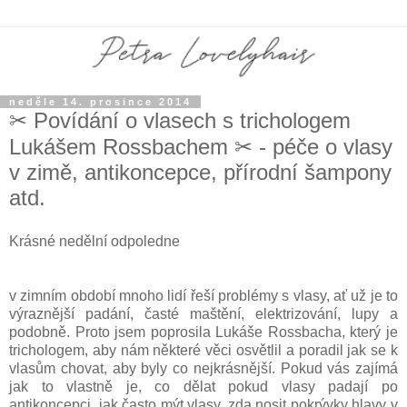
neděle 14. prosince 2014
✂ Povídání o vlasech s trichologem
Lukášem Rossbachem ✂ - péče o vlasy
v zimě, antikoncepce, přírodní šampony
atd.
Krásné nedělní odpoledne
v zimním období mnoho lidí řeší problémy s vlasy, ať už je to
výraznější padání, časté maštění, elektrizování, lupy a
podobně. Proto jsem poprosila Lukáše Rossbacha, který je
trichologem, aby nám některé věci osvětlil a poradil jak se k
vlasům chovat, aby byly co nejkrásnější. Pokud vás zajímá
jak to vlastně je, co dělat pokud vlasy padají po
antikoncepci, jak často mýt vlasy, zda nosit pokrývky hlavy v