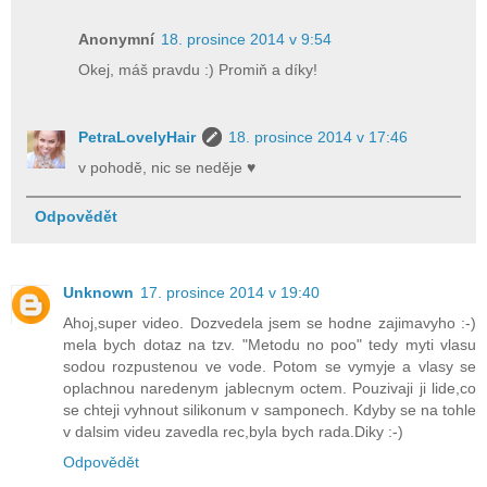
Anonymní
18. prosince 2014 v 9:54
Okej, máš pravdu :) Promiň a díky!
PetraLovelyHair
18. prosince 2014 v 17:46
v pohodě, nic se neděje ♥
Odpovědět
Unknown
17. prosince 2014 v 19:40
Ahoj,super video. Dozvedela jsem se hodne zajimavyho :-)
mela bych dotaz na tzv. "Metodu no poo" tedy myti vlasu
sodou rozpustenou ve vode. Potom se vymyje a vlasy se
oplachnou naredenym jablecnym octem. Pouzivaji ji lide,co
se chteji vyhnout silikonum v samponech. Kdyby se na tohle
v dalsim videu zavedla rec,byla bych rada.Diky :-)
Odpovědět