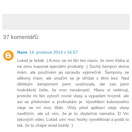
37 komentářů:
Naire
14. prosince 2014 v 16:57
Lukáš je fešák :) A moc se mi líbí ten názor, že není třeba si
na zimu kupovat speciální produkty :) Suchý šampon doma
mám, ale používám jej opravdu výjimečně. Šampony se
silikony mám, ale snažím se je střídat s těmi bez. Nad
dětským šamponem jsem uvažovala, ale zas jsem
hodněkrát četla, že moc neodmastí. Hlavu si nefénuji,
protože mi fén vytvoří rovné vlasy a vypadám hrozně, ale
asi se překonám a profoukám je. Vysvětlení kokosového
oleje se mi moc líbilo. Vždy před aplikací oleje vlasy
navlhčím, ale už vím, že je to zbytečná námaha :D Víc
takových videí, Lukáš umí moc hezky vysvětlovat a podá to
tak, že to chápe snad každý :)