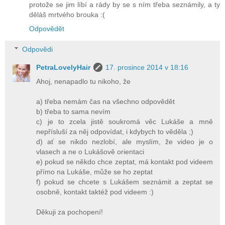
protože se jim líbí a rády by se s ním třeba seznámily, a ty
děláš mrtvého brouka :(
Odpovědět
Odpovědi
PetraLovelyHair
17. prosince 2014 v 18:16
Ahoj, nenapadlo tu nikoho, že
a) třeba nemám čas na všechno odpovědět
b) třeba to sama nevím
c) je to zcela jistě soukromá věc Lukáše a mně
nepřísluší za něj odpovídat, i kdybych to věděla ;)
d) ať se nikdo nezlobí, ale myslím, že video je o
vlasech a ne o Lukášově orientaci
e) pokud se někdo chce zeptat, má kontakt pod videem
přímo na Lukáše, může se ho zeptat
f) pokud se chcete s Lukášem seznámit a zeptat se
osobně, kontakt taktéž pod videem :)
Děkuji za pochopení!