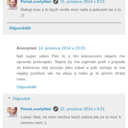
PetraLovelyHair
15. prosince 2014 v 9:21
Dekuji moc a to bych urcite moc rada a pokusim se o to
:)!
Odpovědět
Anonymní
14. prosince 2014 v 23:01
fakt super video Peti...to s tim kokosovym olejem me
opravdu prekvapilo. Stejne by me zajimalo jestli v pripade
ze kokosovy olej pouziju jako zabal a pak vymyju to ma
nejaky pozitivni vliv na vlasy a nebo je to jenom ztrata
casu...
Odpovědět
Odpovědi
PetraLovelyHair
15. prosince 2014 v 9:21
Lukas rikal, ze nam nechce kazit radost,ale ze to moc k
nicemu neni :).