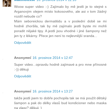
Woow super video :-) Zajímalo by mě jestli je to stejné s
Arganovým olejem místo kokosového, ale asi v tom žádný
rozdíl nebude co?
Mám seboreickou dermatitidu a v poslední době se mi
hodně zhoršila, tak by mě zajímalo jestli byste mi mohli
poradit nějaké tipy. A jestli jsou vhodné i jiné šampony než
jen ty z lékárny. Přece jen není to nejlevnější sranda...
Odpovědět
Anonymní
16. prosince 2014 v 12:47
Super video...opravdu hodně zajímavé a pro mne přínosné
:-)) děkuji
Odpovědět
Anonymní
16. prosince 2014 v 13:27
takže jestli jsem to dobře pochopila tak se má použít dětský
šampon a pak do délky vlasů bud kondicioner nebo maska
na vlasy? děkuji :)