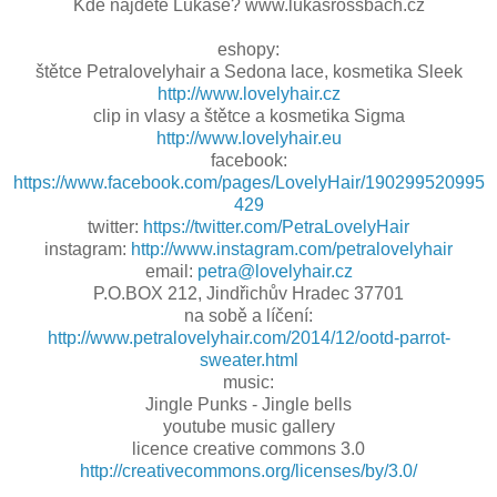
Kde najdete Lukáše? www.lukasrossbach.cz
eshopy:
štětce Petralovelyhair a Sedona lace, kosmetika Sleek
http://www.lovelyhair.cz
clip in vlasy a štětce a kosmetika Sigma
http://www.lovelyhair.eu
facebook:
https://www.facebook.com/pages/LovelyHair/190299520995
429
twitter:
https://twitter.com/PetraLovelyHair
instagram:
http://www.instagram.com/petralovelyhair
email:
petra@lovelyhair.cz
P.O.BOX 212, Jindřichův Hradec 37701
na sobě a líčení:
http://www.petralovelyhair.com/2014/12/ootd-parrot-
sweater.html
music:
Jingle Punks - Jingle bells
youtube music gallery
licence creative commons 3.0
http://creativecommons.org/licenses/by/3.0/