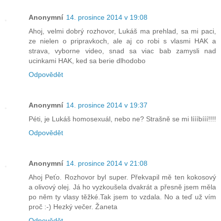
Anonymní
14. prosince 2014 v 19:08
Ahoj, velmi dobrý rozhovor, Lukáš ma prehlad, sa mi paci,
ze nielen o pripravkoch, ale aj co robi s vlasmi HAK a
strava, vyborne video, snad sa viac bab zamysli nad
ucinkami HAK, ked sa berie dlhodobo
Odpovědět
Anonymní
14. prosince 2014 v 19:37
Péti, je Lukáš homosexuál, nebo ne? Strašně se mi líííbííí!!!!
Odpovědět
Anonymní
14. prosince 2014 v 21:08
Ahoj Peťo. Rozhovor byl super. Překvapil mě ten kokosový
a olivový olej. Já ho vyzkoušela dvakrát a přesně jsem měla
po něm ty vlasy těžké.Tak jsem to vzdala. No a teď už vím
proč :-) Hezký večer. Žaneta
Odpovědět