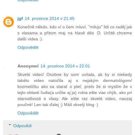
jgf
14. prosince 2014 v 21:45
Konečně někdo, kdo ví o čem mluví, "miluju" lidi co raděj jak
s vlasama a přitom maj na hlavě děs :D. Určitě chceme
další videa :).
Odpovědět
Anonymní
14. prosince 2014 v 22:01
Skvelé video! Osobne by som uvítala, ak by si niekedy
takéto video natočila aj s nejakým dermatológom/
kozmetičku ako sa starať o pleť, preto že si myslím že v
tejto oblasti ľudia(a určite aj ja) robia ešte viac chýb, ako pri
starostlivosti o vlasy. Ale ešte raz skvelé video, naozaj
poučné! Len tak ďalej :) Máš skvelý blog :)
Odpovědět
Odpovědi