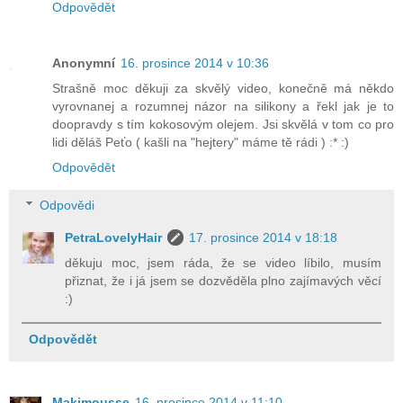
Odpovědět
Anonymní
16. prosince 2014 v 10:36
Strašně moc děkuji za skvělý video, konečně má někdo
vyrovnanej a rozumnej názor na silikony a řekl jak je to
doopravdy s tím kokosovým olejem. Jsi skvělá v tom co pro
lidi děláš Peťo ( kašli na "hejtery" máme tě rádi ) :* :)
Odpovědět
Odpovědi
PetraLovelyHair
17. prosince 2014 v 18:18
děkuju moc, jsem ráda, že se video líbilo, musím
přiznat, že i já jsem se dozvěděla plno zajímavých věcí
:)
Odpovědět
Makimousse
16. prosince 2014 v 11:10