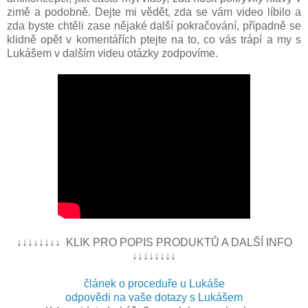
zimě a podobně. Dejte mi vědět, zda se vám video líbilo a
zda byste chtěli zase nějaké další pokračování, případně se
klidně opět v komentářích ptejte na to, co vás trápí a my s
Lukášem v dalším videu otázky zodpovíme.
↓↓↓↓↓↓↓↓ KLIK PRO POPIS PRODUKTŮ A DALŠÍ INFO
↓↓↓↓↓↓↓↓
článek o proceduře u Lukáše
odpovědi na vaše dotazy s Lukášem