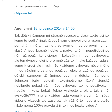
Super přínosné video :) Pája
Odpovědět
Anonymní
15. prosince 2014 v 14:00
Tak dětský šampon mi strašně vysušoval vlasy takže asi jak
komu to sedí :) jinak já používám dýnovej olej a všem zatim
pomahá i mně a mastnota se vymyje hned po prvnim umytí
vlasů :) jsou krásně hebké a nadýchané :) nepotřebuji po
něm už použit kondicioner :) kokosák mi moc nevyhovoval
ale ten dýnovej olej je pro mně zázrak :) jako každou radu si
vemu k srdci ale myslim že každému vyhovuje něco jiného
:) ted všichni přestanou používat oleje a začnou používat
dětský šampony :D (mimochodem v dětskym šamponu
Johnson baby objevili rakovinotvorné látky) ženský
neblbněte pokud vám něco vyhovuje tak to používejte i
nadále :) když Lukáš řekne vyskočte z okna tak z něj
vyskočíte??? :) ja si každou radu vemu k srdci mám ráda
videa o vlasech ale zase až tak vážně to neberu protože
nikdo nemá 100% pravdu :) jinak moc hezke video :)