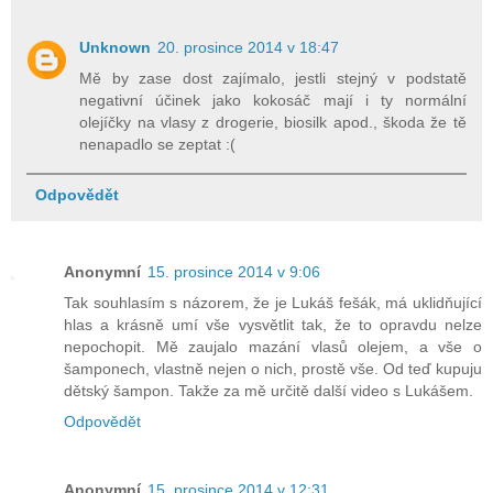
Unknown
20. prosince 2014 v 18:47
Mě by zase dost zajímalo, jestli stejný v podstatě
negativní účinek jako kokosáč mají i ty normální
olejíčky na vlasy z drogerie, biosilk apod., škoda že tě
nenapadlo se zeptat :(
Odpovědět
Anonymní
15. prosince 2014 v 9:06
Tak souhlasím s názorem, že je Lukáš fešák, má uklidňující
hlas a krásně umí vše vysvětlit tak, že to opravdu nelze
nepochopit. Mě zaujalo mazání vlasů olejem, a vše o
šamponech, vlastně nejen o nich, prostě vše. Od teď kupuju
dětský šampon. Takže za mě určitě další video s Lukášem.
Odpovědět
Anonymní
15. prosince 2014 v 12:31