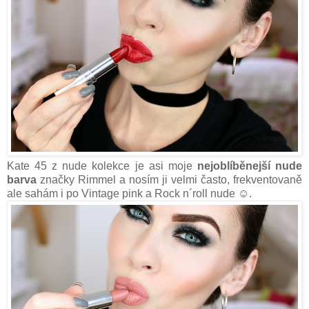
Kate 45 z nude kolekce je asi moje
nejoblíběnejší nude
barva
značky Rimmel a nosím ji velmi často, frekventovaně
ale sahám i po Vintage pink a Rock n´roll nude ☺.