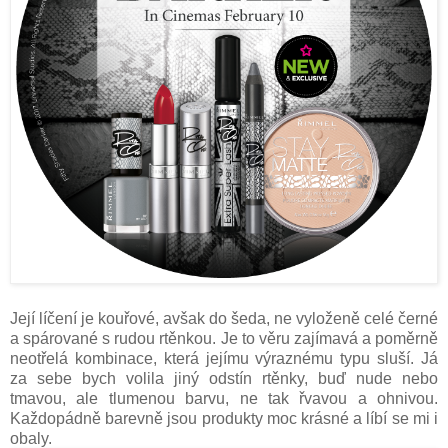
Její líčení je kouřové, avšak do šeda, ne vyloženě celé černé
a spárované s rudou rtěnkou. Je to věru zajímavá a poměrně
neotřelá kombinace, která jejímu výraznému typu sluší. Já
za sebe bych volila jiný odstín rtěnky, buď nude nebo
tmavou, ale tlumenou barvu, ne tak řvavou a ohnivou.
Každopádně barevně jsou produkty moc krásné a líbí se mi i
obaly.