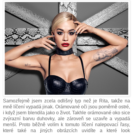
Samozřejmě jsem zcela odlišný typ než je Rita, takže na
mně líčení vypadá jinak. Orámované oči jsou poměrně ostré,
i když jsem blendila jako o život. Takhle orámované oko sice
zvýrazní barvu duhovky, ale zároveň se uzavře a vypadá
menší. Proto běžně volím k tomuto líčení nalepovací řasy,
které také na jiných obrázcích uvidíte a které look