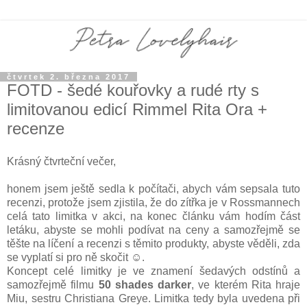
čtvrtek 2. března 2017
FOTD - šedé kouřovky a rudé rty s
limitovanou edicí Rimmel Rita Ora +
recenze
Krásný čtvrteční večer,
honem jsem ještě sedla k počítači, abych vám sepsala tuto
recenzi, protože jsem zjistila, že do zítřka je v Rossmannech
celá tato limitka v akci, na konec článku vám hodím část
letáku, abyste se mohli podívat na ceny a samozřejmě se
těšte na líčení a recenzi s těmito produkty, abyste věděli, zda
se vyplatí si pro ně skočit ☺.
Koncept celé limitky je ve znamení šedavých odstínů a
samozřejmě filmu
50 shades darker
, ve kterém Rita hraje
Miu, sestru Christiana Greye. Limitka tedy byla uvedena při