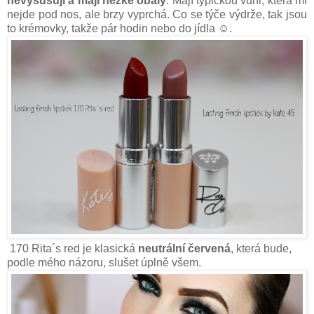
nevysušují a mají hezké obaly
. Mají typickou vůni, která mi
nejde pod nos, ale brzy vyprchá. Co se týče výdrže, tak jsou
to krémovky, takže pár hodin nebo do jídla ☺.
170 Rita´s red je klasická
neutrální červená
, která bude,
podle mého názoru, slušet úplně všem.