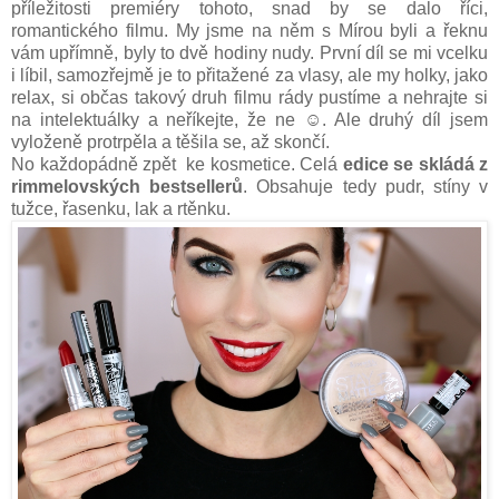
příležitosti premiéry tohoto, snad by se dalo říci,
romantického filmu. My jsme na něm s Mírou byli a řeknu
vám upřímně, byly to dvě hodiny nudy. První díl se mi vcelku
i líbil, samozřejmě je to přitažené za vlasy, ale my holky, jako
relax, si občas takový druh filmu rády pustíme a nehrajte si
na intelektuálky a neříkejte, že ne ☺. Ale druhý díl jsem
vyloženě protrpěla a těšila se, až skončí.
No každopádně zpět ke kosmetice. Celá
edice se skládá z
rimmelovských bestsellerů
. Obsahuje tedy pudr, stíny v
tužce, řasenku, lak a rtěnku.