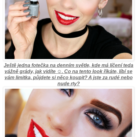
Ještě jedna fotečka na denním světle, kde má líčení teda
vážně grády, jak vidíte ☺. Co na tento look říkáte, líbí se
vám limitka, půjdete si něco koupit? A jste za rudé nebo
nude rty?