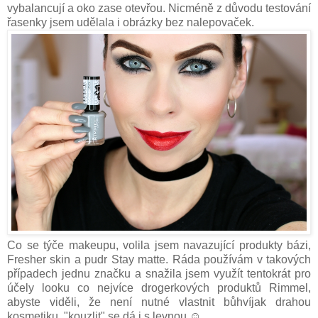
vybalancují a oko zase otevřou. Nicméně z důvodu testování
řasenky jsem udělala i obrázky bez nalepovaček.
Co se týče makeupu, volila jsem navazující produkty bázi,
Fresher skin a pudr Stay matte. Ráda používám v takových
případech jednu značku a snažila jsem využít tentokrát pro
účely looku co nejvíce drogerkových produktů Rimmel,
abyste viděli, že není nutné vlastnit bůhvíjak drahou
kosmetiku, "kouzlit" se dá i s levnou ☺.