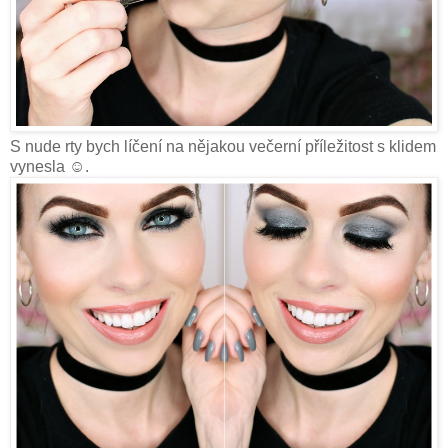
S nude rty bych líčení na nějakou večerní příležitost s klidem
vynesla ☺.