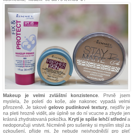
Makeup je velmi zvláštní konzistence
. Prvně jsem
myslela, že poletí do koše, ale nakonec vypadá velmi
přirozeně. Je takové
gelovo pudinkové textury
, nejdřív je
na pleti hrozně vidět, ale úplně se do ní vcucne a zbyde jen
krásná zhydratovaná pokožka.
Krytí je spíše lehčí střední
a
nedoporučuji vrstvit. Nicméně pro sušenky si myslím stojí za
ozkoušení, přijde mi, že nebude nejvhodnější pro pleť