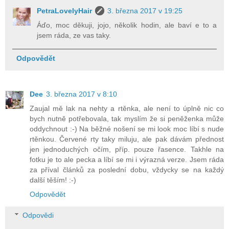
PetraLovelyHair
3. března 2017 v 19:25
Áďo, moc děkuji, jojo, několik hodin, ale baví e to a
jsem ráda, ze vas taky.
Odpovědět
Dee
3. března 2017 v 8:10
Zaujal mě lak na nehty a rtěnka, ale není to úplně nic co
bych nutně potřebovala, tak myslím že si peněženka může
oddychnout :-) Na běžné nošení se mi look moc líbí s nude
rtěnkou. Červené rty taky miluju, ale pak dávám přednost
jen jednoduchých očím, příp. pouze řasence. Takhle na
fotku je to ale pecka a líbí se mi i výrazná verze. Jsem ráda
za příval článků za poslední dobu, vždycky se na každý
další těším! :-)
Odpovědět
Odpovědi