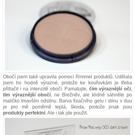
Obočí jsem také upravila pomocí Rimmel produktů. Udělala
jsem ho hodně výrazné, protože ke kouřovkám je třeba
přitlačit i na intenzitě obočí. Pamatujte,
čím výraznější oči,
tím výraznější obočí
, ne Brežněv, ale klidně sáhněte po
maličko tmavším odstínu. Barva fixačního gelu i stínu v duu
je pro mě poměrně teplá, škoda, protože jinak jsou
produkty perfektní
. Ale i tak jde použít.