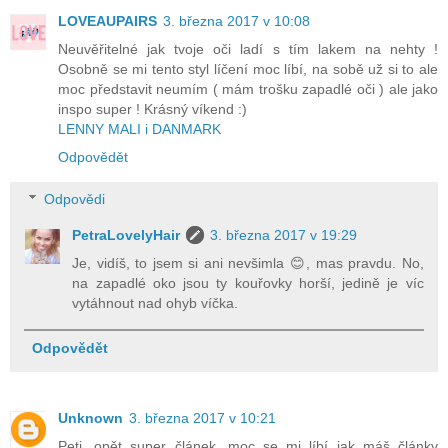
LOVEAUPAIRS
3. března 2017 v 10:08
Neuvěřitelné jak tvoje oči ladí s tím lakem na nehty !
Osobně se mi tento styl líčení moc líbí, na sobě už si to ale
moc představit neumím ( mám trošku zapadlé oči ) ale jako
inspo super ! Krásný víkend :)
LENNY MALI i DANMARK
Odpovědět
Odpovědi
PetraLovelyHair
3. března 2017 v 19:29
Je, vidíš, to jsem si ani nevšimla 😊, mas pravdu. No,
na zapadlé oko jsou ty kouřovky horší, jedině je víc
vytáhnout nad ohyb víčka.
Odpovědět
Unknown
3. března 2017 v 10:21
Peti, opět super článek, moc se mi líbí jak máš články