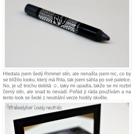
Hledala jsem šedý Rimmel stín, ale nenašla jsem nic, co by
se blížilo looku, který má Rita, tak jsem sáhla po své paletce.
No, je už trochu dobitá ☺, taky mi upadla, takže se mi rozbil
černý stín, ale snad to nevadí. Pořád ji ráda používám a na
tento look se šedé z neutrální verze hodily skvěle.