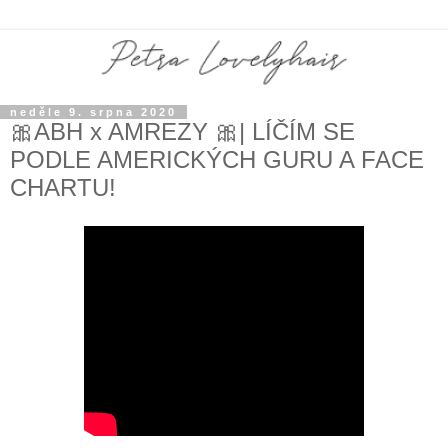
neděle 9. srpna 2020
🎀ABH x AMREZY 🎀| LÍČÍM SE
PODLE AMERICKÝCH GURU A FACE
CHARTU!