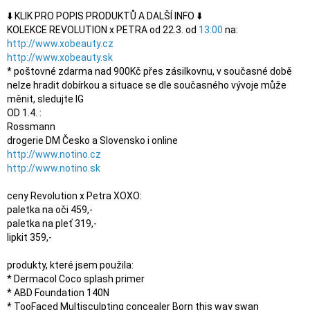
⬇️ KLIK PRO POPIS PRODUKTŮ A DALŠÍ INFO ⬇️

KOLEKCE REVOLUTION x PETRA od 22.3. od 
13:00
http://www.xobeauty.cz
http://www.xobeauty.sk
* poštovné zdarma nad 900Kč přes zásilkovnu, v současné době 
nelze hradit dobírkou a situace se dle současného vývoje může 
měnit, sledujte IG

OD 1.4. :

Rossmann

http://www.notino.cz
http://www.notino.sk
ceny Revolution x Petra XOXO:

paletka na oči 459,-

paletka na pleť 319,-

lipkit 359,-

produkty, které jsem použila:

* Dermacol Coco splash primer

* ABD Foundation 140N

* TooFaced Multisculpting concealer Born this way swan
