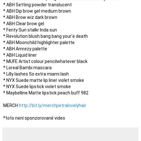
* ABH Setting powder translucent

* ABH Dip brow gel medium brown

* ABH Brow wiz dark brown

* ABH Clear brow gel

* Fenty Sun stalkr Inda sun

* Revolution blush bang bang your'e death

* ABH Moonchild highlighter palette

* ABH Amrezy palette

* ABH Liquid liner

* MUFE Artist colour pencilwhatever black

* Loreal Bambi mascara

* Lilly lashes So extra miami lash

* NYX Suede matte lip liner violet smoke

* NYX Suede lipstick violet smoke

* Maybelline Matte lipstick peach buff 982

MERCH 
http://bit.ly/merchpetralovelyhair
*toto není sponzorované video