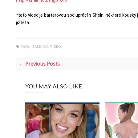
http://shein.top/mgbtk46
*toto video je barterovou spoluprácí s SheIn, některé kousky 
již léta
,
TAGS :
FASHION
VIDEO
← Previous Posts
YOU MAY ALSO LIKE