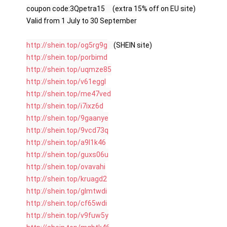
coupon code:3Qpetra15     (extra 15% off on EU site)

Valid from 1 July to 30 September

http://shein.top/og5rg9g
http://shein.top/porbimd
http://shein.top/uqmze85
http://shein.top/v61eggl
http://shein.top/me47ved
http://shein.top/i7ixz6d
http://shein.top/9gaanye
http://shein.top/9vcd73q
http://shein.top/a9l1k46
http://shein.top/guxs06u
http://shein.top/ovavahi
http://shein.top/kruagd2
http://shein.top/glmtwdi
http://shein.top/cf65wdi
http://shein.top/v9fuw5y