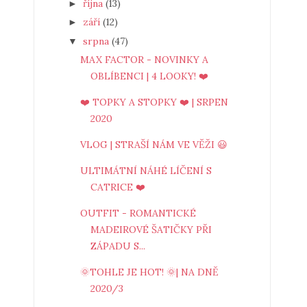
října
(13)
►
září
(12)
►
srpna
(47)
▼
MAX FACTOR - NOVINKY A
OBLÍBENCI | 4 LOOKY! ❤️
❤️ TOPKY A STOPKY ❤️ | SRPEN
2020
VLOG | STRAŠÍ NÁM VE VĚŽI 😃
ULTIMÁTNÍ NÁHÉ LÍČENÍ S
CATRICE ❤️
OUTFIT - ROMANTICKÉ
MADEIROVÉ ŠATIČKY PŘI
ZÁPADU S...
🌞TOHLE JE HOT! 🌞| NA DNĚ
2020/3