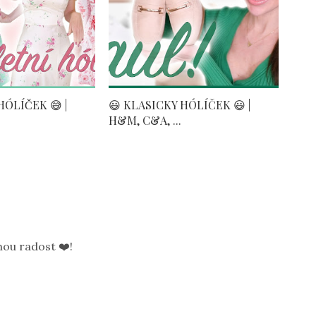
́LÍČEK 😅 |
😃 KLASICKY HÓLÍČEK 😃 |
H&M, C&A, ...
ou radost ❤️!