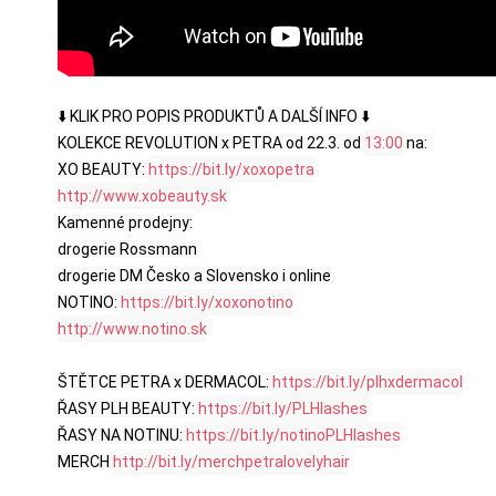
⬇️ KLIK PRO POPIS PRODUKTŮ A DALŠÍ INFO ⬇️

KOLEKCE REVOLUTION x PETRA od 22.3. od 
13:00
 na:

XO BEAUTY: 
https://bit.ly/xoxopetra
http://www.xobeauty.sk
Kamenné prodejny:

drogerie Rossmann

drogerie DM Česko a Slovensko i online

NOTINO: 
https://bit.ly/xoxonotino
http://www.notino.sk
ŠTĚTCE PETRA x DERMACOL: 
https://bit.ly/plhxdermacol
ŘASY PLH BEAUTY: 
https://bit.ly/PLHlashes
ŘASY NA NOTINU: 
https://bit.ly/notinoPLHlashes
MERCH 
http://bit.ly/merchpetralovelyhair