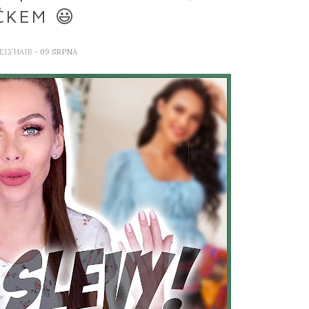
ČKEM 😃
ELYHAIR
- 09 SRPNA