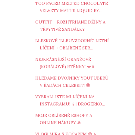
TOO FACED MELTED CHOCOLATE
VELVETY MATTE LIQUID EY...
OUTFIT - ROZHTRHANÉ DŽÍNY A
TŘPYTIVÉ SANDÁLKY
BLESKOVÉ "BLBUVZDORNÉ" LETNÍ
LÍČENÍ + OBLÍBENÉ SER...
NEJKRÁSNĚJŠÍ ORANŽOVÉ
(KORÁLOVÉ) RTĚNKY! 💋💄
HLEDÁME DVOJNÍKY YOUTUBERŮ
V ŘADÁCH CELEBRIT! 😅
VYBRALI JSTE MI LÍČENÍ NA
INSTAGRAMU! 📱| DROGERKO...
MOJE OBLÍBENÉ ESHOPY A
ONLINE NÁKUPY 🙏
VLOG| MÍRA S KOČÁREM 👼 A