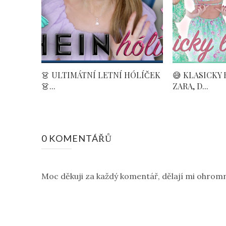
👗 ULTIMÁTNÍ LETNÍ HÓLÍČEK
😅 KLASICKY HO
👗...
ZARA, D...
0 KOMENTÁŘŮ
Moc děkuji za každý komentář, dělají mi ohromn