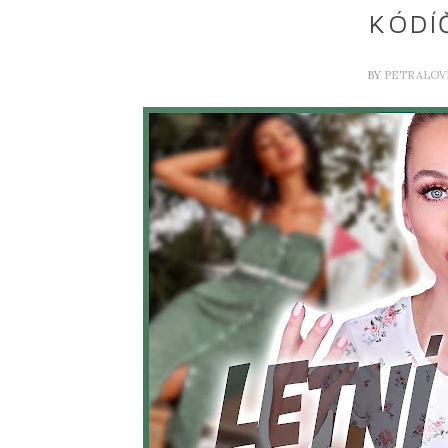
KÓDÍ
BY
PETRALOV