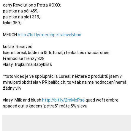
ceny Revolution x Petra XOXO:

paletka na oči 459,-

paletka na pleť 319,-

lipkit 359,-

MERCH 
http://bit.ly/merchpetralovelyhair
košile: Reseved

líčení: Loreal, bude na IG tutorial, rtěnka Les maccarones 
Framboise frenzy 828

vlasy: trojkulma Babybliss

*toto video je ve spolupráci s Loreal, některé z produktů jsem v 
minulosti obdržela v PR balíčcich, to však na me hodnocení nemá 
žádný vliv

vlasy: Milk and blush 
http://bit.ly/2mMePse
 quad weft ombre 
spaced out s kodem "petra5" máte 5% slevu