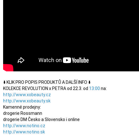
⬇️ KLIK PRO POPIS PRODUKTŮ A DALŠÍ INFO ⬇️

KOLEKCE REVOLUTION x PETRA od 22.3. od 
13:00
http://www.xobeauty.cz
http://www.xobeauty.sk
Kamenné prodejny:

drogerie Rossmann

http://www.notino.cz
http://www.notino.sk