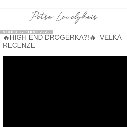
neděle 9. srpna 2020
🔥HIGH END DROGERKA?!🔥| VELKÁ
RECENZE