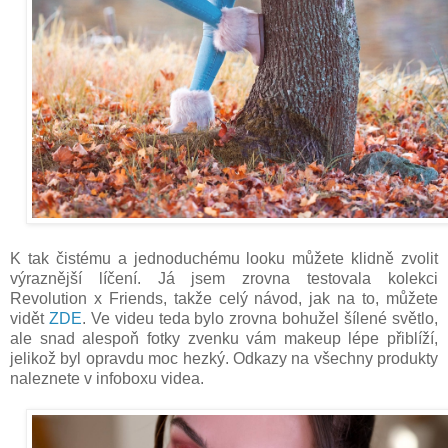
K tak čistému a jednoduchému looku můžete klidně zvolit
výraznější líčení. Já jsem zrovna testovala kolekci
Revolution x Friends, takže celý návod, jak na to, můžete
vidět
ZDE
. Ve videu teda bylo zrovna bohužel šílené světlo,
ale snad alespoň fotky zvenku vám makeup lépe přiblíží,
jelikož byl opravdu moc hezký. Odkazy na všechny produkty
naleznete v infoboxu videa.