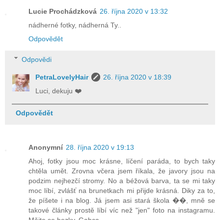
Lucie Prochádzková
26. října 2020 v 13:32
nádherné fotky, nádherná Ty..
Odpovědět
Odpovědi
PetraLovelyHair
26. října 2020 v 18:39
Luci, dekuju ❤️
Odpovědět
Anonymní
28. října 2020 v 19:13
Ahoj, fotky jsou moc krásne, líčení paráda, to bych taky
chtěla umět. Zrovna včera jsem říkala, že javory jsou na
podzim nejhezčí stromy. No a béžová barva, ta se mi taky
moc líbí, zvlášť na brunetkach mi přijde krásná. Diky za to,
že píšete i na blog. Já jsem asi stará škola ��, mně se
takové články prostě líbí víc než "jen" foto na instagramu.
Mějte se hezky. Gabca