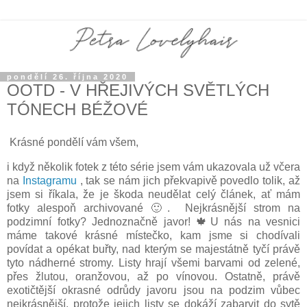
pondělí 26. října 2020
OOTD - V HŘEJIVÝCH SVĚTLÝCH
TÓNECH BÉŽOVÉ
Krásné pondělí vám všem,
i když několik fotek z této série jsem vám ukazovala už včera
na
Instagramu
, tak se nám jich překvapivě povedlo tolik, až
jsem si říkala, že je škoda neudělat celý článek, ať mám
fotky alespoň archivované 🙂. Nejkrásnější strom na
podzimní fotky? Jednoznačně javor! 🍁U nás na vesnici
máme takové krásné místečko, kam jsme si chodívali
povídat a opékat buřty, nad kterým se majestátně tyčí právě
tyto nádherné stromy. Listy hrají všemi barvami od zelené,
přes žlutou, oranžovou, až po vínovou. Ostatně, právě
exotičtější okrasné odrůdy javoru jsou na podzim vůbec
nejkrásnější, protože jejich listy se dokáží zabarvit do sytě