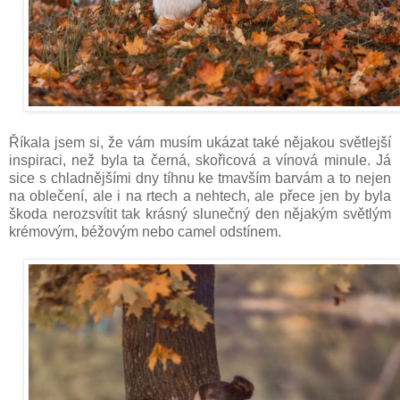
Říkala jsem si, že vám musím ukázat také nějakou světlejší
inspiraci, než byla ta černá, skořicová a vínová minule. Já
sice s chladnějšími dny tíhnu ke tmavším barvám a to nejen
na oblečení, ale i na rtech a nehtech, ale přece jen by byla
škoda nerozsvítit tak krásný slunečný den nějakým světlým
krémovým, béžovým nebo camel odstínem.