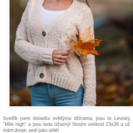
Svetřík jsem doladila světlýma džínama, jsou to Levisky
"Mile high" a jsou teda úžasný! Nosím velikost 23x28 a už
mám dvoje, sedí jako ulité!