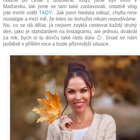
hlavně po cestě z dovolené. Když jsme byli vloni v
Maďarsku, tak jsme se tam také zastavovali, ostatně vlog
jste mohli vidět
TADY
. Jak jsem hledala odkaz, chytla mne
nostalgie a mrzí mě, že letos se bohužel nikam nepodíváme.
No, co se dá dělat, já nejsem zvyklá cestovat každý druhý
den, jako je standardem na Instagramu, ale jednou, dvakrát
za rok, bych si tu dovču také ráda dala 🙂. Snad se nám
poštěstí v příštím roce a bude příznivější situace.