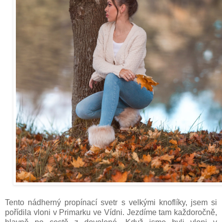
Tento nádherný propínací svetr s velkými knoflíky, jsem si
pořídila vloni v Primarku ve Vídni. Jezdíme tam každoročně,