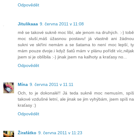
Odpovědět
Jitulikaaa
9. června 2011 v 11:08
mě se takové sukně moc líbí, ale jenom na druhých. :-) tobě
moc sluší,máš úžasnou postavu! já vlastně ani žádnou
sukni ve skříni nemám a se šatama to není moc lepší, ty
mám pouze dvoje.i když šatů mám v plánu pořídit víc,nějak
jsem si je oblíbila :-) jinak jsem na kalhoty a kraťasy no...
Odpovědět
Mína
9. června 2011 v 11:11
Och, to je dokonalé!! Já teda sukně moc nemusím, spíš
takové vzdušné letní, ale jinak se jim vyhýbám, jsem spíš na
kraťasy :)
Odpovědět
Žirafátko
9. června 2011 v 11:23