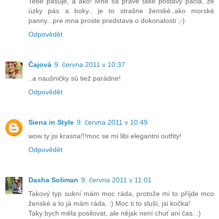
Tebe pasuje, a ako! Mne sa práve také postavy páčia, že
úzky pás a boky.. je to strašne ženské..ako morské
panny...pre mna proste predstava o dokonalosti ;-)
Odpovědět
Čajová
9. června 2011 v 10:37
..a naušničky sú tiež parádne!
Odpovědět
Siena in Style
9. června 2011 v 10:49
wow ty jsi krasna!!!moc se mi libi elegantni outfity!
Odpovědět
Dasha Soliman
9. června 2011 v 11:01
Takový typ sukní mám moc ráda, protože mi to příjde mco
ženské a to já mám ráda. :) Moc ti to sluší, jsi kočka!
Taky bych měla posilovat, ale nějak není chuť ani čas. :)