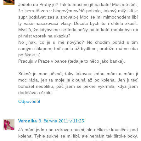
Jedete do Prahy jo? Tak to musíme jít na kafe! Moc mě těší,
že jsem tě zas v blogovým světě potkala, takový milý lidi je
supr potkávat zas a znova :-) Moc se mi mimochodem líbí
ty vaše nasazovací vlasy. Docela bych to i chtěla zkusit.
Myslíš, že kdybysme se teda sešly na to kafe mohla bys mi
přinést vzorek na ukázku?
No jinak, co je u mě novýho? No chodím pořád s tím
samým chlapem, teď spolu už bydlíme, protože máme oba
po škole :-)
Pracuju v Praze v bance (teda je to něco jako banka).
Sukně je moc pěkná, taky takovou jednu mám a mám ji
moc ráda, jen ta moje je dlouhá až po kolena. Jen jí teď
bohužel neoblíku, páč jsem se pěkně vykrmila, když jsem
dodělávala školu
Odpovědět
Veronika
9. června 2011 v 11:25
Já mám jednu pouzdrovou sukni, ale délka je kousíček pod
kolena. Tyhle sukně se mi líbí, ale nemám tak široké boky,