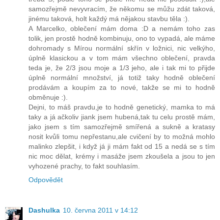
samozřejmě nevyvracím, že někomu se můžu zdát taková,
jinému taková, holt každý má nějakou stavbu těla :).
A Marcelko, oblečení mám doma :D a nemám toho zas
tolik, jen prostě hodně kombinuju, ono to vypadá, ale máme
dohromady s Mírou normální skřín v ložnici, nic velkýho,
úplně klasickou a v tom mám všechno oblečení, pravda
teda je, že 2/3 jsou moje a 1/3 jeho, ale i tak mi to přijde
úplně normální množství, já totiž taky hodně oblečení
prodávám a koupím za to nové, takže se mi to hodně
obměnuje :).
Dejni, to máš pravdu,je to hodně genetický, mamka to má
taky a já ačkoliv jiank jsem hubená,tak tu celu prostě mám,
jako jsem s tím samozřejmě smířená a sukně a kratasy
nosit kvůli tomu nepřestanu,ale cvičení by to možná mohlo
malinko zlepšit, i když já ji mám fakt od 15 a nedá se s tím
nic moc dělat, krémy i masáže jsem zkoušela a jsou to jen
vyhozené prachy, to fakt souhlasím.
Odpovědět
Dashulka
10. června 2011 v 14:12