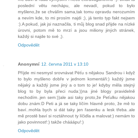
poslední větu nechápu, ale nevadí, pokud to bylo
myšleno,že se chválím sama,tak tomu opravdu nerozumím
a nevím kde, to mi prosím najdi ;), já tento typ fakt nejsem
:).A pokud, jak jsi naznačila, ti můj blog snad přijde na nízké
úrovni, potom mě to mrzí a jsou miliony jiných stránek,
každý si najde to své ;).
Odpovědět
Anonymní
12. června 2011 v 13:10
Příjde mi nesmysl srovnávat Péťu s nějakou Sandrou i když
to bylo myšleno dobře v jednom komentáři:) každý jsme
nějaký a každý jsme jiný a o tom to je! kdyby měla stejný
blog to by byla přeci nuda:))na jiné blogy pravidelně
nechodím..jen sem:))ale asi taky proto,že Peťulku nějakou
dobu znám:D Peti a já se taky líčím hlavně proto, že mě to
baví..mohla bych si dát taky jen řasenku a lesk třeba..ale
mě prostě baví si roztáhnout ty líčidla a malovat:) nemám to
jako povinnost!:) takže chááápu!:)
Odpovědět