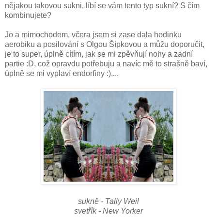
nějakou takovou sukni, líbí se vám tento typ sukní? S čím
kombinujete?
Jo a mimochodem, včera jsem si zase dala hodinku
aerobiku a posilování s Olgou Šípkovou a můžu doporučit,
je to super, úplně cítím, jak se mi zpěvňují nohy a zadní
partie :D, což opravdu potřebuju a navíc mě to strašně baví,
úplně se mi vyplaví endorfiny :)....
sukně - Tally Weil
svetřík - New Yorker