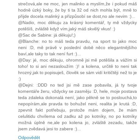
strečová,ale ne moc, jen malinko a myslím,že i pokud máš
hodně úzký boky, že by ti ta 32 od nich mohla být, mně to
přijde docela malinký a přizpůsobí se dost,no ale nevim :)...
@Nadio, moc děkuju za krásný komentář, ty mě vždycky
potěšíš, zvláště když vím,jaký máš skvělý vkus! :)
@Sac de Sabine: já děkuju!;)
@Blanche: no to máš teda pravdu, na sport to jako moc
neni :D, mě právě v poslední době něco elegantnějšího
baví,ale taky to tak není furt :)...
@Day: jé, moc děkuju, ohromně jsi mě potěšila a vážím si
toho! to si ani nezasloužím :)! a kolena, určitě to neni tak
hrozný,jak to popisuješ, člověk se sám vidí kritičtěji než to je
:)
@Dejni: :DDD no ted jsi mě zase pobavila, já ty tvoje
komentáře žeru, vždycky se zasměju :D, hele, moje postava
teda zdaleka dokonalá není, jako pěkně se to poslouchá,to
nepopírám,ale pravda to bohužel neni, realita je krutá :D,
zpevnit fakt potřebuju, protože mám dojem, že mám
celulitidu chvílema od zadku až po kotníky, no po kotníky
možná úplně ne,ale po kolena jo, zvláště zezadu, takže
jsem zvědavá jesi to zabere :)...
Odpovědět