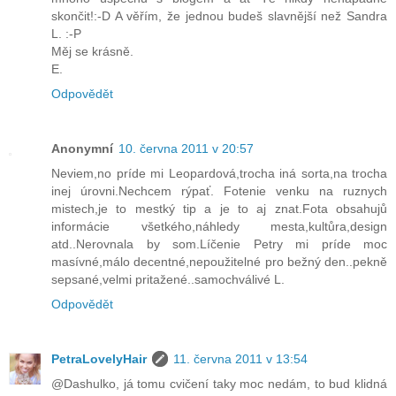
skončit!:-D A věřím, že jednou budeš slavnější než Sandra
L. :-P
Měj se krásně.
E.
Odpovědět
Anonymní
10. června 2011 v 20:57
Neviem,no príde mi Leopardová,trocha iná sorta,na trocha
inej úrovni.Nechcem rýpať. Fotenie venku na ruznych
mistech,je to mestký tip a je to aj znat.Fota obsahujů
informácie všetkého,náhledy mesta,kultůra,design
atd..Nerovnala by som.Líčenie Petry mi príde moc
masívné,málo decentné,nepoužitelné pro bežný den..pekně
sepsané,velmi pritažené..samochválivé L.
Odpovědět
PetraLovelyHair
11. června 2011 v 13:54
@Dashulko, já tomu cvičení taky moc nedám, to bud klidná