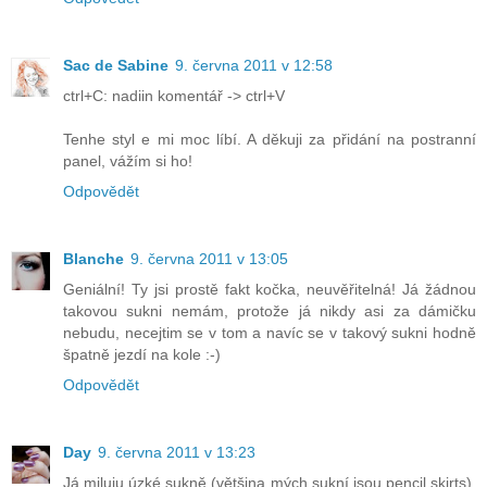
Sac de Sabine
9. června 2011 v 12:58
ctrl+C: nadiin komentář -> ctrl+V
Tenhe styl e mi moc líbí. A děkuji za přidání na postranní
panel, vážím si ho!
Odpovědět
Blanche
9. června 2011 v 13:05
Geniální! Ty jsi prostě fakt kočka, neuvěřitelná! Já žádnou
takovou sukni nemám, protože já nikdy asi za dámičku
nebudu, necejtim se v tom a navíc se v takový sukni hodně
špatně jezdí na kole :-)
Odpovědět
Day
9. června 2011 v 13:23
Já miluju úzké sukně (většina mých sukní jsou pencil skirts),