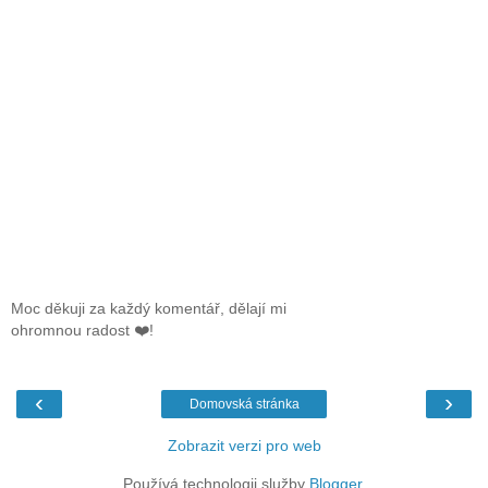
Moc děkuji za každý komentář, dělají mi
ohromnou radost ❤️!
‹
›
Domovská stránka
Zobrazit verzi pro web
Používá technologii služby
Blogger
.