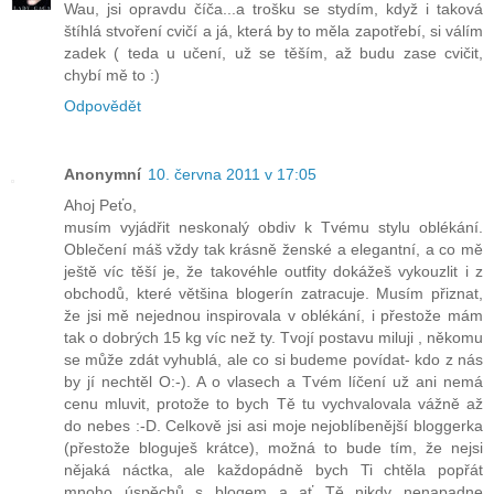
Wau, jsi opravdu číča...a trošku se stydím, když i taková
štíhlá stvoření cvičí a já, která by to měla zapotřebí, si válím
zadek ( teda u učení, už se těším, až budu zase cvičit,
chybí mě to :)
Odpovědět
Anonymní
10. června 2011 v 17:05
Ahoj Peťo,
musím vyjádřit neskonalý obdiv k Tvému stylu oblékání.
Oblečení máš vždy tak krásně ženské a elegantní, a co mě
ještě víc těší je, že takovéhle outfity dokážeš vykouzlit i z
obchodů, které většina blogerín zatracuje. Musím přiznat,
že jsi mě nejednou inspirovala v oblékání, i přestože mám
tak o dobrých 15 kg víc než ty. Tvojí postavu miluji , někomu
se může zdát vyhublá, ale co si budeme povídat- kdo z nás
by jí nechtěl O:-). A o vlasech a Tvém líčení už ani nemá
cenu mluvit, protože to bych Tě tu vychvalovala vážně až
do nebes :-D. Celkově jsi asi moje nejoblíbenější bloggerka
(přestože bloguješ krátce), možná to bude tím, že nejsi
nějaká náctka, ale každopádně bych Ti chtěla popřát
mnoho úspěchů s blogem a ať Tě nikdy nenapadne