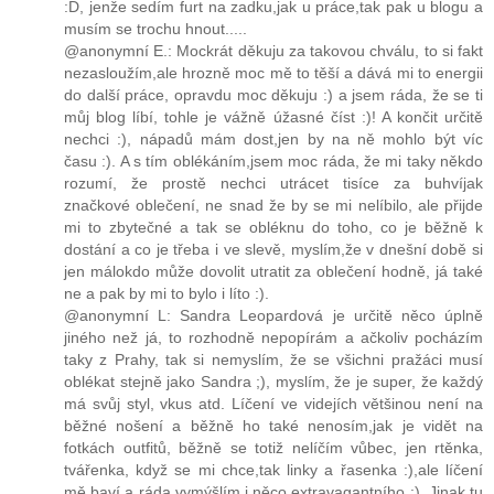
:D, jenže sedím furt na zadku,jak u práce,tak pak u blogu a
musím se trochu hnout.....
@anonymní E.: Mockrát děkuju za takovou chválu, to si fakt
nezasloužím,ale hrozně moc mě to těší a dává mi to energii
do další práce, opravdu moc děkuju :) a jsem ráda, že se ti
můj blog líbí, tohle je vážně úžasné číst :)! A končit určitě
nechci :), nápadů mám dost,jen by na ně mohlo být víc
času :). A s tím oblékáním,jsem moc ráda, že mi taky někdo
rozumí, že prostě nechci utrácet tisíce za buhvíjak
značkové oblečení, ne snad že by se mi nelíbilo, ale přijde
mi to zbytečné a tak se obléknu do toho, co je běžně k
dostání a co je třeba i ve slevě, myslím,že v dnešní době si
jen málokdo může dovolit utratit za oblečení hodně, já také
ne a pak by mi to bylo i líto :).
@anonymní L: Sandra Leopardová je určitě něco úplně
jiného než já, to rozhodně nepopírám a ačkoliv pocházím
taky z Prahy, tak si nemyslím, že se všichni pražáci musí
oblékat stejně jako Sandra ;), myslím, že je super, že každý
má svůj styl, vkus atd. Líčení ve videjích většinou není na
běžné nošení a běžně ho také nenosím,jak je vidět na
fotkách outfitů, běžně se totiž nelíčím vůbec, jen rtěnka,
tvářenka, když se mi chce,tak linky a řasenka :),ale líčení
mě baví a ráda vymýšlím i něco extravagantního :). Jinak tu