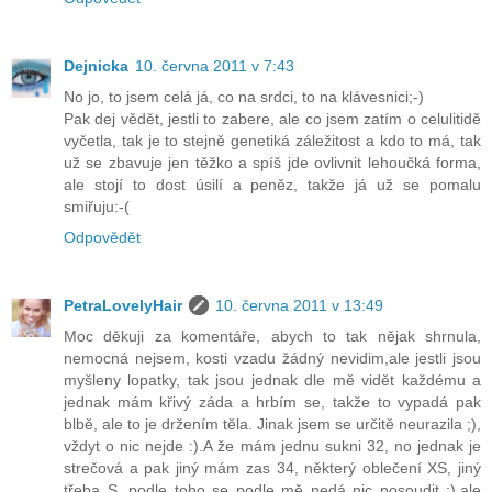
Dejnicka
10. června 2011 v 7:43
No jo, to jsem celá já, co na srdci, to na klávesnici;-)
Pak dej vědět, jestli to zabere, ale co jsem zatím o celulitidě
vyčetla, tak je to stejně genetiká záležitost a kdo to má, tak
už se zbavuje jen těžko a spíš jde ovlivnit lehoučká forma,
ale stojí to dost úsilí a peněz, takže já už se pomalu
smiřuju:-(
Odpovědět
PetraLovelyHair
10. června 2011 v 13:49
Moc děkuji za komentáře, abych to tak nějak shrnula,
nemocná nejsem, kosti vzadu žádný nevidim,ale jestli jsou
myšleny lopatky, tak jsou jednak dle mě vidět každému a
jednak mám křivý záda a hrbím se, takže to vypadá pak
blbě, ale to je držením těla. Jinak jsem se určitě neurazila ;),
vždyt o nic nejde :).A že mám jednu sukni 32, no jednak je
strečová a pak jiný mám zas 34, některý oblečení XS, jiný
třeba S, podle toho se podle mě nedá nic posoudit :),ale