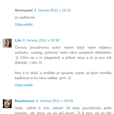
Anonymní
9. června 2011 v 18:22
jsi nádherná
Odpovědět
Léa
9. června 2011 v 18:30
Černou pouzdrovou sukni nosím když mám nějakou
schůzku, casting, pohovor nebo něco podobně důležitého
:)) Cítím se v ní elegantně a přitom sexy a to je pro mě
důležité :) hihi :D
Moc ti to sluší, a drdůlek je opravdu super, já bych neměla
trpělivost si ho ráno udělat, grrrr :D
Odpovědět
Dazzlicious
9. června 2011 v 18:58
Teda, vážně ti moc sekne! Já teda pouzdrovku ještě
nemám, ale třesu se na její koupi :D A moc se mi líbí