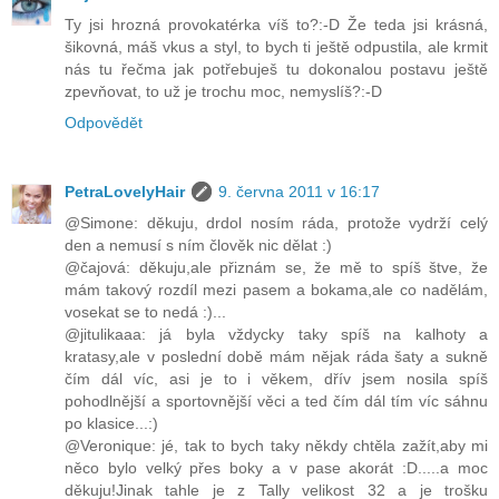
Ty jsi hrozná provokatérka víš to?:-D Že teda jsi krásná,
šikovná, máš vkus a styl, to bych ti ještě odpustila, ale krmit
nás tu řečma jak potřebuješ tu dokonalou postavu ještě
zpevňovat, to už je trochu moc, nemyslíš?:-D
Odpovědět
PetraLovelyHair
9. června 2011 v 16:17
@Simone: děkuju, drdol nosím ráda, protože vydrží celý
den a nemusí s ním člověk nic dělat :)
@čajová: děkuju,ale přiznám se, že mě to spíš štve, že
mám takový rozdíl mezi pasem a bokama,ale co nadělám,
vosekat se to nedá :)...
@jitulikaaa: já byla vždycky taky spíš na kalhoty a
kratasy,ale v poslední době mám nějak ráda šaty a sukně
čím dál víc, asi je to i věkem, dřív jsem nosila spíš
pohodlnější a sportovnější věci a ted čím dál tím víc sáhnu
po klasice...:)
@Veronique: jé, tak to bych taky někdy chtěla zažít,aby mi
něco bylo velký přes boky a v pase akorát :D.....a moc
děkuju!Jinak tahle je z Tally velikost 32 a je trošku