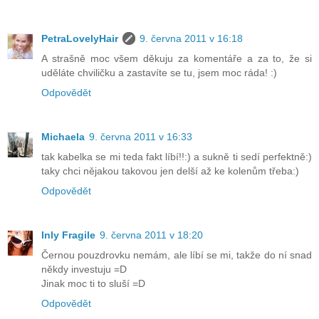
PetraLovelyHair
9. června 2011 v 16:18
A strašně moc všem děkuju za komentáře a za to, že si
uděláte chviličku a zastavíte se tu, jsem moc ráda! :)
Odpovědět
Michaela
9. června 2011 v 16:33
tak kabelka se mi teda fakt líbí!!:) a sukně ti sedí perfektně:)
taky chci nějakou takovou jen delší až ke kolenům třeba:)
Odpovědět
Inly Fragile
9. června 2011 v 18:20
Černou pouzdrovku nemám, ale líbí se mi, takže do ní snad
někdy investuju =D
Jinak moc ti to sluší =D
Odpovědět