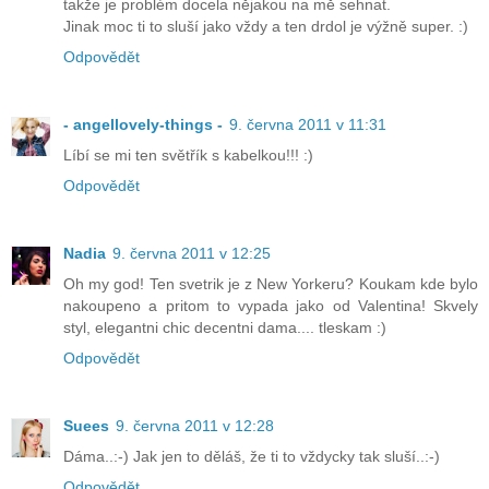
takže je problém docela nějakou na mě sehnat.
Jinak moc ti to sluší jako vždy a ten drdol je výžně super. :)
Odpovědět
- angellovely-things -
9. června 2011 v 11:31
Líbí se mi ten světřík s kabelkou!!! :)
Odpovědět
Nadia
9. června 2011 v 12:25
Oh my god! Ten svetrik je z New Yorkeru? Koukam kde bylo
nakoupeno a pritom to vypada jako od Valentina! Skvely
styl, elegantni chic decentni dama.... tleskam :)
Odpovědět
Suees
9. června 2011 v 12:28
Dáma..:-) Jak jen to děláš, že ti to vždycky tak sluší..:-)
Odpovědět