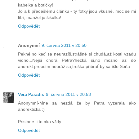
kabelka a botičky!
Jo a k předešlému článku - ty fotky jsou vkusné, moc se mi
líbí, manžel je šikulka!
Odpovědět
Anonymní
9. června 2011 v 20:50
Pekné,no keď sa neurazíš,strášně si chudá,až kosti vzadu
vidno...Nejsi chorá Petra?hezká si,no možno až do
anorekt.proosím neuráž sa,troška přibrať by sa íšlo Soňa
Odpovědět
Vera Paradis
9. června 2011 v 20:53
Anonymní-Mne sa nezdá že by Petra vyzerala ako
anorektička :)
Pristane ti to ako vždy
Odpovědět