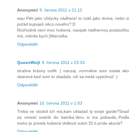
Anonymní
9. června 2011 v 21:12
wau Péti jako vždycky nádhera! to máš jako doma, nebo si
pořád kupuješ něco nového?:D
Rozhodně není moc hubená..naopak nádhernou postavičku
má..měnila bych:)Marcelka
Odpovědět
QueenWeijl
9. června 2011 v 23:33
strašne krásny outfit :) naozaj...normálne som ostala ako
obarená keď som to zbadala..nič sa nedá vypichnúť :)
Odpovědět
Anonymní
10. června 2011 v 1:03
Treba ve stodoli ich má,kam ukladaš ty svoje garde?Snaď
sa vmestí svetrik do šatnika.Veru si ma pobavila..Podĺa
meho je privela hubená.Velikost sukni 32 ti príde akurát?
Odpovědět