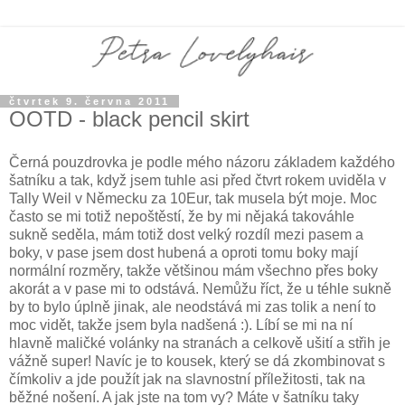
čtvrtek 9. června 2011
OOTD - black pencil skirt
Černá pouzdrovka je podle mého názoru základem každého
šatníku a tak, když jsem tuhle asi před čtvrt rokem uviděla v
Tally Weil v Německu za 10Eur, tak musela být moje. Moc
často se mi totiž nepoštěstí, že by mi nějaká takováhle
sukně seděla, mám totiž dost velký rozdíl mezi pasem a
boky, v pase jsem dost hubená a oproti tomu boky mají
normální rozměry, takže většinou mám všechno přes boky
akorát a v pase mi to odstává. Nemůžu říct, že u téhle sukně
by to bylo úplně jinak, ale neodstává mi zas tolik a není to
moc vidět, takže jsem byla nadšená :). Líbí se mi na ní
hlavně maličké volánky na stranách a celkově ušití a střih je
vážně super! Navíc je to kousek, který se dá zkombinovat s
čímkoliv a jde použít jak na slavnostní příležitosti, tak na
běžné nošení. A jak jste na tom vy? Máte v šatníku taky