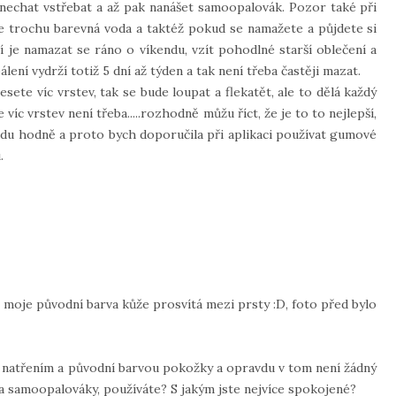
 nechat vstřebat a až pak nanášet samoopalovák. Pozor také při
če trochu barevná voda a taktéž pokud se namažete a půjdete si
ní je namazat se ráno o víkendu, vzít pohodlné starší oblečení a
ení vydrží totiž 5 dní až týden a tak není třeba častěji mazat.
sete víc vrstev, tak se bude loupat a flekatět, ale to dělá každý
íc vrstev není třeba.....rozhodně můžu říct, že je to to nejlepší,
avdu hodně a proto bych doporučila při aplikaci používat gumové
.
 moje původní barva kůže prosvítá mezi prsty :D, foto před bylo
m natřením a původní barvou pokožky a opravdu v tom není žádný
 a samoopalováky, používáte? S jakým jste nejvíce spokojené?