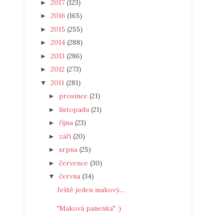
2017
(123)
►
2016
(165)
►
2015
(255)
►
2014
(288)
►
2013
(286)
►
2012
(273)
►
2011
(281)
▼
prosince
(21)
►
listopadu
(21)
►
října
(23)
►
září
(20)
►
srpna
(25)
►
července
(30)
►
června
(34)
▼
Ještě jeden makový....
"Maková panenka" :)