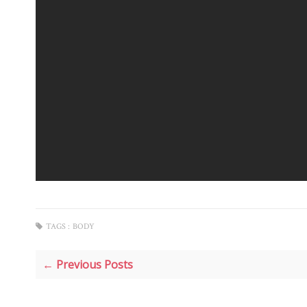
TAGS :
BODY
← Previous Posts