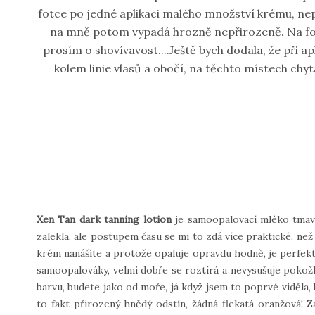
fotce po jedné aplikaci malého množství krému, nep
na mně potom vypadá hrozně nepřirozeně. Na fotk
prosím o shovívavost....Ještě bych dodala, že při a
kolem linie vlasů a obočí, na těchto místech chy
Xen Tan dark tanning lotion
je samoopalovací mléko tmavě
zalekla, ale postupem času se mi to zdá více praktické, ne
krém nanášíte a protože opaluje opravdu hodně, je perfektn
samoopalováky, velmi dobře se roztírá a nevysušuje pokož
barvu, budete jako od moře, já když jsem to poprvé viděla, 
to fakt přirozený hnědý odstín, žádná flekatá oranžová! Z