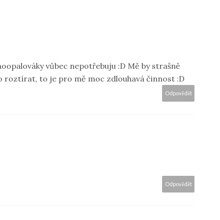
amoopalováky vůbec nepotřebuju :D Mě by strašně
o roztírat, to je pro mě moc zdlouhavá činnost :D
Odpovědět
Odpovědět