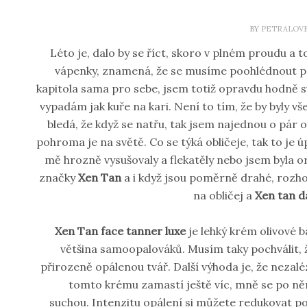
BY
PETRALOV
Léto je, dalo by se říct, skoro v plném proudu a 
vápenky, znamená, že se musíme poohlédnout p
kapitola sama pro sebe, jsem totiž opravdu hodně sv
vypadám jak kuře na kari. Není to tím, že by byly v
bledá, že když se natřu, tak jsem najednou o pár 
pohroma je na světě. Co se týká obličeje, tak to je
mě hrozně vysušovaly a flekatěly nebo jsem byla o
značky
Xen Tan
a i když jsou poměrně drahé, rozh
na obličej a
Xen tan da
Xen Tan face tanner luxe
je lehký krém olivové 
většina samoopalováků. Musím taky pochválit, ž
přirozeně opálenou tvář. Další výhoda je, že nezal
tomto krému zamastí ještě víc, mně se po něm
suchou. Intenzitu opálení si můžete redukovat pod