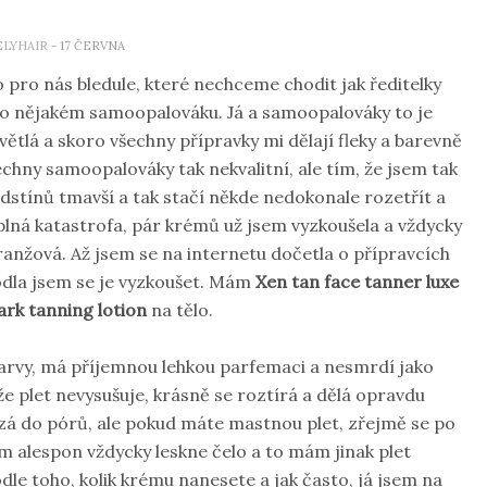
ELYHAIR
- 17 ČERVNA
to pro nás bledule, které nechceme chodit jak ředitelky
o nějakém samoopalováku. Já a samoopalováky to je
ětlá a skoro všechny přípravky mi dělají fleky a barevně
šechny samoopalováky tak nekvalitní, ale tím, že jsem tak
odstínů tmavší a tak stačí někde nedokonale rozetřít a
 úplná katastrofa, pár krémů už jsem vyzkoušela a vždycky
ranžová. Až jsem se na internetu dočetla o přípravcích
odla jsem se je vyzkoušet. Mám
Xen tan face tanner luxe
rk tanning lotion
na tělo.
barvy, má příjemnou lehkou parfemaci a nesmrdí jako
e plet nevysušuje, krásně se roztírá a dělá opravdu
ézá do pórů, ale pokud máte mastnou plet, zřejmě se po
 alespon vždycky leskne čelo a to mám jinak plet
le toho, kolik krému nanesete a jak často, já jsem na