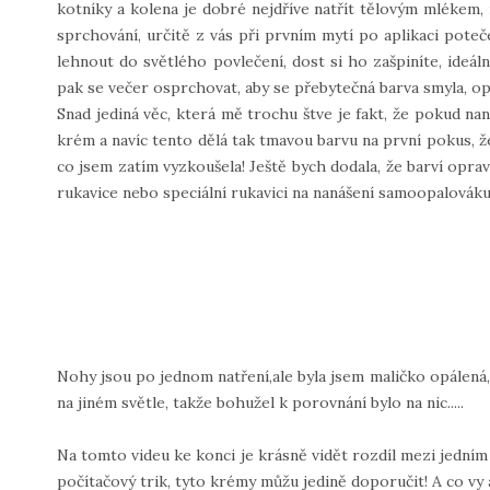
kotníky a kolena je dobré nejdříve natřít tělovým mlékem,
sprchování, určitě z vás při prvním mytí po aplikaci pote
lehnout do světlého povlečení, dost si ho zašpiníte, ideál
pak se večer osprchovat, aby se přebytečná barva smyla, opál
Snad jediná věc, která mě trochu štve je fakt, že pokud nane
krém a navíc tento dělá tak tmavou barvu na první pokus, že v
co jsem zatím vyzkoušela! Ještě bych dodala, že barví opr
rukavice nebo speciální rukavici na nanášení samoopalováku
Nohy jsou po jednom natření,ale byla jsem maličko opálená,
na jiném světle, takže bohužel k porovnání bylo na nic.....
Na tomto videu ke konci je krásně vidět rozdíl mezi jední
počítačový trik, tyto krémy můžu jedině doporučit! A co vy