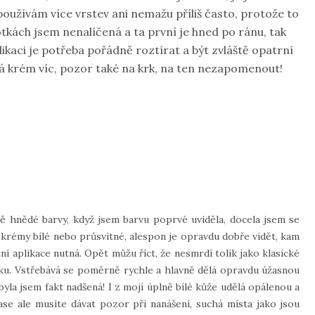
oužívám více vrstev ani nemažu příliš často, protože to
ách jsem nenalíčená a ta první je hned po ránu, tak
plikaci je potřeba pořádně roztírat a být zvláště opatrní
tá krém víc, pozor také na krk, na ten nezapomenout!
 hnědé barvy, když jsem barvu poprvé uviděla, docela jsem se
ž krémy bílé nebo průsvitné, alespon je opravdu dobře vidět, kam
í aplikace nutná. Opět můžu říct, že nesmrdí tolik jako klasické
ku. Vstřebává se poměrně rychle a hlavně dělá opravdu úžasnou
byla jsem fakt nadšená! I z mojí úplně bílé kůže udělá opálenou a
ase ale musíte dávat pozor při nanášení, suchá místa jako jsou