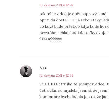
13. června 2011 v 12:28
tak tohle video je opět suprový! směj
opravdu dostal! :-D já sebou taky vžd
co když bude pršet,co když bude horko
nevytáhnu.chlap hodí do tašky dvoje t
úžasnýýýýýý
MIA
13. června 2011 v 12:34
:DDDDD Petruško to je super video. J
četla článek, myslela jsem si, že jse
komentáře bych dodala jen to, že jse