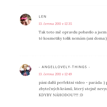
LEN
13. června 2011 v 12:35
Tak toto mě opravdu pobavilo a jsem ú
té kosmetiky tolik nemám (ani doma:))
- ANGELLOVELY-THINGS -
13. června 2011 v 12:49
páni další perfektní video - paráda :)
zbytečných krámů, který stejně nevyuž
KDYBY NÁHODOU?!!! :D