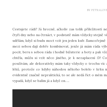
BY
PETRALOV
Cestujete rádi? Já hrozně, ačkoliv zas tolik příležitostí n
čtyři dny nebo na čtrnáct, v podstatě mám vždycky stejně v
udělám, když si budu moct vzít jen jeden kufr. Samozřejmě id
mezi sebou dají dobře kombinovat, jenže já mám ráda výbě
pocit, beru s sebou ráda i hodně bižuterie a boty a pak vžd
chtěla, můžu si vzít něco jiného, je k nezaplacení :D! C
používám, ale dekorativky mám taky vždycky o trochu víc 
léků, protože co kdyby náhodou někoho bolelo v krku n
evidentně značně nepraktická, to se ale nedá říct o mém man
vypadá, když se balím já a když on…..