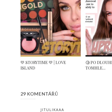
💛 STORYTIME 💛 | LOVE
🧐 PO DLOUHÉ
ISLAND
TOMHLE...
29 KOMENTÁŘŮ
JITULIKAAA