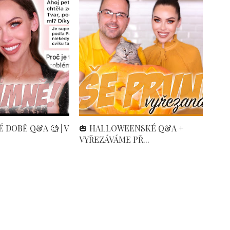
 DOBĚ Q&A 🧐 | V
🎃 HALLOWEENSKÉ Q&A +
VYŘEZÁVÁME PŘ...