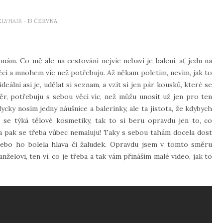
ELYHAIR
- 13 ČERVNA
emám. Co mě ale na cestování nejvíc nebaví je balení, ať jedu na
ěcí a mnohem víc než potřebuju. Až někam poletím, nevím, jak to
eální asi je, udělat si seznam, a vzít si jen pár kousků, které se
r, potřebuju s sebou věcí víc, než můžu unosit už jen pro ten
ycky nosím jedny náušnice a balerínky, ale ta jistota, že kdybych
o se týká tělové kosmetiky, tak to si beru opravdu jen to, co
a pak se třeba vůbec nemaluju! Taky s sebou tahám docela dost
ebo ho bolela hlava či žaludek. Opravdu jsem v tomto směru
želovi, ten ví, co je třeba a tak vám přináším malé video, jak to