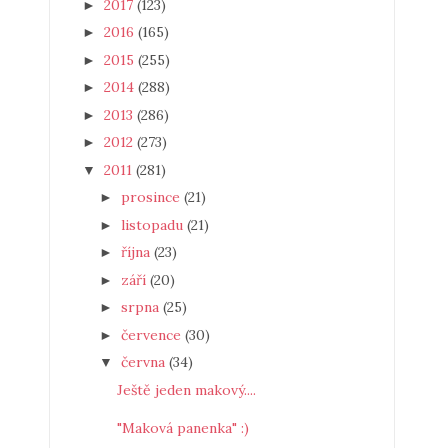
2017
(123)
►
2016
(165)
►
2015
(255)
►
2014
(288)
►
2013
(286)
►
2012
(273)
►
2011
(281)
▼
prosince
(21)
►
listopadu
(21)
►
října
(23)
►
září
(20)
►
srpna
(25)
►
července
(30)
►
června
(34)
▼
Ještě jeden makový....
"Maková panenka" :)