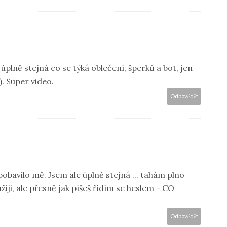
plně stejná co se týká oblečení, šperků a bot, jen
. Super video.
Odpovědět
 pobavilo mě. Jsem ale úplně stejná ... tahám plno
iji, ale přesně jak píšeš řídím se heslem - CO
Odpovědět