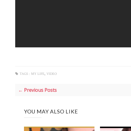
,
TAGS :
MY LIFE
VIDEO
← Previous Posts
YOU MAY ALSO LIKE