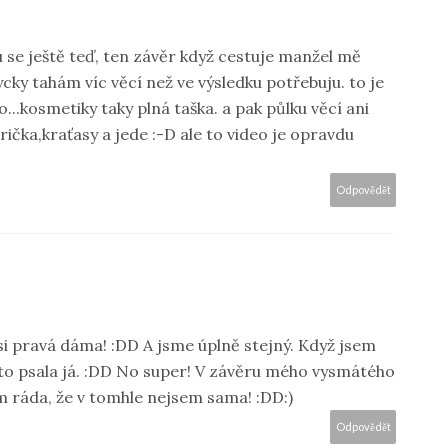
u se ještě teď, ten závěr když cestuje manžel mě
ycky tahám víc věcí než ve výsledku potřebuju. to je
...kosmetiky taky plná taška. a pak půlku věcí ani
rička,kraťasy a jede :-D ale to video je opravdu
Odpovědět
si pravá dáma! :DD A jsme úplně stejný. Když jsem
m to psala já. :DD No super! V závěru mého vysmátého
m ráda, že v tomhle nejsem sama! :DD:)
Odpovědět