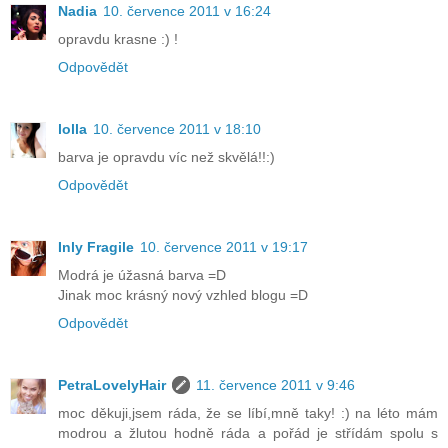
Nadia
10. července 2011 v 16:24
opravdu krasne :) !
Odpovědět
lolla
10. července 2011 v 18:10
barva je opravdu víc než skvělá!!:)
Odpovědět
Inly Fragile
10. července 2011 v 19:17
Modrá je úžasná barva =D
Jinak moc krásný nový vzhled blogu =D
Odpovědět
PetraLovelyHair
11. července 2011 v 9:46
moc děkuji,jsem ráda, že se líbí,mně taky! :) na léto mám
modrou a žlutou hodně ráda a pořád je střídám spolu s