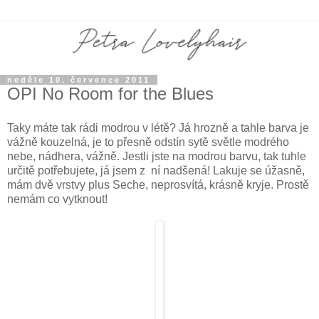
neděle 10. července 2011
OPI No Room for the Blues
Taky máte tak rádi modrou v létě? Já hrozně a tahle barva je
vážně kouzelná, je to přesně odstín sytě světle modrého
nebe, nádhera, vážně. Jestli jste na modrou barvu, tak tuhle
určitě potřebujete, já jsem z ní nadšená! Lakuje se úžasně,
mám dvě vrstvy plus Seche, neprosvítá, krásně kryje. Prostě
nemám co vytknout!