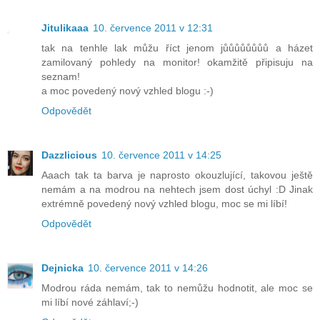
Jitulikaaa
10. července 2011 v 12:31
tak na tenhle lak můžu říct jenom jůůůůůůůů a házet
zamilovaný pohledy na monitor! okamžitě připisuju na
seznam!
a moc povedený nový vzhled blogu :-)
Odpovědět
Dazzlicious
10. července 2011 v 14:25
Aaach tak ta barva je naprosto okouzlující, takovou ještě
nemám a na modrou na nehtech jsem dost úchyl :D Jinak
extrémně povedený nový vzhled blogu, moc se mi líbí!
Odpovědět
Dejnicka
10. července 2011 v 14:26
Modrou ráda nemám, tak to nemůžu hodnotit, ale moc se
mi líbí nové záhlaví;-)