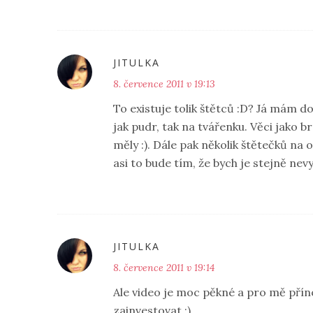
JITULKA
8. července 2011 v 19:13
To existuje tolik štětců :D? Já mám 
jak pudr, tak na tvářenku. Věci jako b
měly :). Dále pak několik štětečků na o
asi to bude tím, že bych je stejně nevy
JITULKA
8. července 2011 v 19:14
Ale video je moc pěkné a pro mě přín
zainvestovat ;).