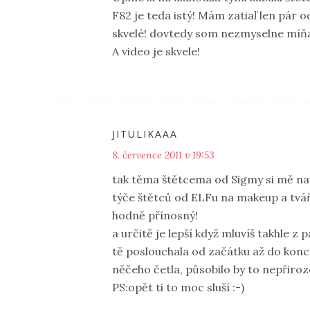
F82 je teda istý! Mám zatiaľ len pár 
skvelé! dovtedy som nezmyselne míňa
A video je skvele!
JITULIKAAA
8. července 2011 v 19:53
tak těma štětcema od Sigmy si mě navna
týče štětců od ELFu na makeup a tvář
hodně přínosný!
a určitě je lepší když mluvíš takhle z
tě poslouchala od začátku až do konc
něčeho četla, působilo by to nepřiro
PS:opět ti to moc sluší :-)