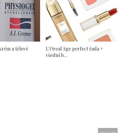
 krém a tělové
L'Oreal Age perfect řada +
všední b...
Odpovědět