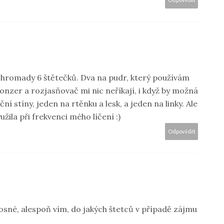
dohromady 6 štětečků. Dva na pudr, který používám
ronzer a rozjasňovač mi nic neříkají, i když by možná
ční stíny, jeden na rtěnku a lesk, a jeden na linky. Ale
užila při frekvenci mého líčení :)
Odpovědět
osné, alespoň vím, do jakých štetců v případě zájmu