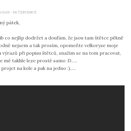
YHAIR
- 08 ČERVENCE
ný pátek,
slib co nejlíp dodržet a doufám, že jsou tam štětce pěkně
zhodně nejsem a tak prosím, opomeňte velkoryse moje
h výrazů při popisu štětců, snažím se na tom pracovat,
ze mě takhle leze prostě samo :D.....
rojet na kole a pak na jedno :).....