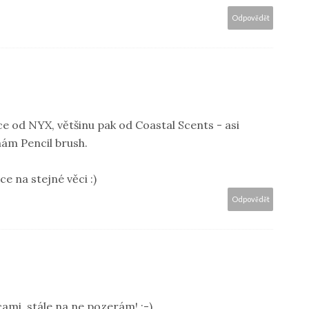
Odpovědět
tce od NYX, většinu pak od Coastal Scents - asi
mám Pencil brush.
e na stejné věci :)
Odpovědět
cami, stále na ne pozerám! ;-)