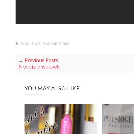
,
,
TAGS :
FACE
MAKEUP
VIDEO
← Previous Posts
Novější příspěvek
YOU MAY ALSO LIKE