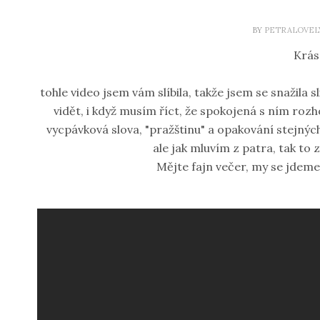
BY
PETRALOVEL
Krás
tohle video jsem vám slíbila, takže jsem se snažila 
vidět, i když musím říct, že spokojená s ním ro
vycpávková slova, "pražštinu" a opakování stejnýc
ale jak mluvím z patra, tak to 
Mějte fajn večer, my se jdeme p