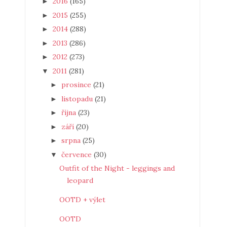
2016
(165)
►
2015
(255)
►
2014
(288)
►
2013
(286)
►
2012
(273)
►
2011
(281)
▼
prosince
(21)
►
listopadu
(21)
►
října
(23)
►
září
(20)
►
srpna
(25)
►
července
(30)
▼
Outfit of the Night - leggings and
leopard
OOTD + výlet
OOTD