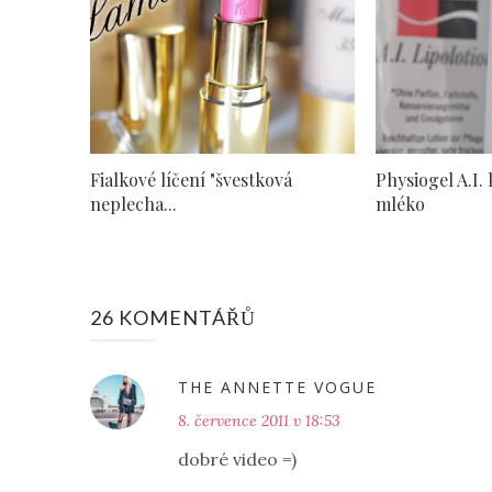
Fialkové líčení "švestková
Physiogel A.I.
neplecha...
mléko
26 KOMENTÁŘŮ
THE ANNETTE VOGUE
8. července 2011 v 18:53
dobré video =)