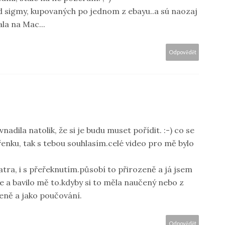
od sigmy, kupovaných po jednom z ebayu..a sú naozaj
la na Mac...
Odpovědět
dila natolik, že si je budu muset pořídit. :-) co se
enku, tak s tebou souhlasím.celé video pro mě bylo
 patra, i s přeřeknutím.působí to přirozeně a já jsem
e a bavilo mě to.kdyby si to měla naučený nebo z
zeně a jako poučování.
Odpovědět