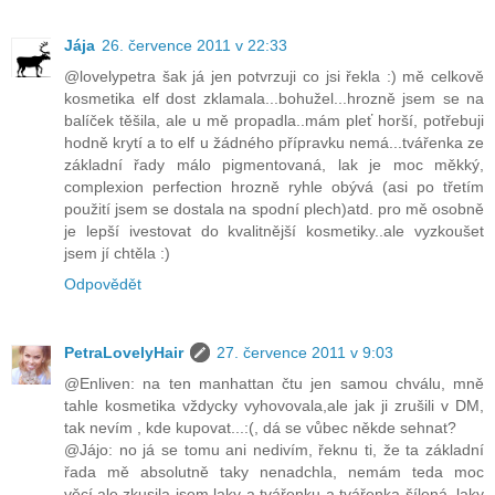
Jája
26. července 2011 v 22:33
@lovelypetra šak já jen potvrzuji co jsi řekla :) mě celkově
kosmetika elf dost zklamala...bohužel...hrozně jsem se na
balíček těšila, ale u mě propadla..mám pleť horší, potřebuji
hodně krytí a to elf u žádného přípravku nemá...tvářenka ze
základní řady málo pigmentovaná, lak je moc měkký,
complexion perfection hrozně ryhle obývá (asi po třetím
použití jsem se dostala na spodní plech)atd. pro mě osobně
je lepší ivestovat do kvalitnější kosmetiky..ale vyzkoušet
jsem jí chtěla :)
Odpovědět
PetraLovelyHair
27. července 2011 v 9:03
@Enliven: na ten manhattan čtu jen samou chválu, mně
tahle kosmetika vždycky vyhovovala,ale jak ji zrušili v DM,
tak nevím , kde kupovat...:(, dá se vůbec někde sehnat?
@Jájo: no já se tomu ani nedivím, řeknu ti, že ta základní
řada mě absolutně taky nenadchla, nemám teda moc
věcí,ale zkusila jsem laky a tvářenku a tvářenka šílená, laky