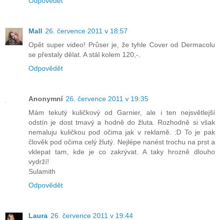
Odpovědět
Mall
26. července 2011 v 18:57
Opět super video! Průser je, že tyhle Cover od Dermacolu
se přestaly dělat. A stál kolem 120,-.
Odpovědět
Anonymní
26. července 2011 v 19:35
Mám tekutý kuličkový od Garnier, ale i ten nejsvětlejší
odstín je dost tmavý a hodně do žluta. Rozhodně si však
nemaluju kuličkou pod očima jak v reklamě. :D To je pak
člověk pod očima celý žlutý. Nejlépe nanést trochu na prst a
vklepat tam, kde je co zakrývat. A taky hrozně dlouho
vydrží!
Sulamith
Odpovědět
Laura
26. července 2011 v 19:44