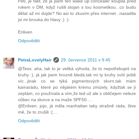
Péti, je fakt, že já jsem ten wake up concealer koupila před
rokem v DM, když rušili stojan s tou kosmetikou...co budu
dělat až mi dojde? No asi to zkusím přes internet...nasadila
jsi mi brouka do hlavy ;) :).
Enliven
Odpovědět
PetraLovelyHair
29. července 2011 v 9:45
@Tess: aha, tak to je veliká výhoda, že to nepotřebuješ na
kruhy :), já jak jsem hrozně bledá,tak mi ty kruhy svítí ještě
víc...jinak co se týká pigmentových skvrn,tak mám
kamarádu, které po nějakém krému zmizely, kdyžtak se jí
zeptám, co používala a vím,že ted už ale s obličejem neleze
vůbec na slunce a na maže SPF50....
@Enliven: jojo, já měla manhattan taky strašně ráda, štve
mě, že to zrušili :(....
Odpovědět