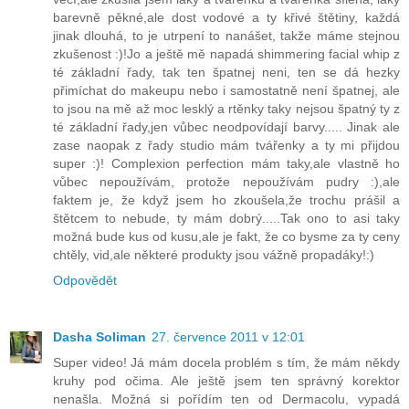
barevně pěkné,ale dost vodové a ty křivé štětiny, každá
jinak dlouhá, to je utrpení to nanášet, takže máme stejnou
zkušenost :)!Jo a ještě mě napadá shimmering facial whip z
té základní řady, tak ten špatnej neni, ten se dá hezky
přimíchat do makeupu nebo i samostatně není špatnej, ale
to jsou na mě až moc lesklý a rtěnky taky nejsou špatný ty z
té základní řady,jen vůbec neodpovídají barvy..... Jinak ale
zase naopak z řady studio mám tvářenky a ty mi přijdou
super :)! Complexion perfection mám taky,ale vlastně ho
vůbec nepoužívám, protože nepoužívám pudry :),ale
faktem je, že když jsem ho zkoušela,že trochu prášil a
štětcem to nebude, ty mám dobrý.....Tak ono to asi taky
možná bude kus od kusu,ale je fakt, že co bysme za ty ceny
chtěly, vid,ale některé produkty jsou vážně propadáky!:)
Odpovědět
Dasha Soliman
27. července 2011 v 12:01
Super video! Já mám docela problém s tím, že mám někdy
kruhy pod očima. Ale ještě jsem ten správný korektor
nenašla. Možná si pořídím ten od Dermacolu, vypadá