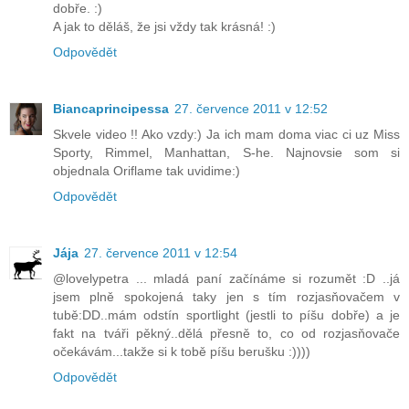
dobře. :)
A jak to děláš, že jsi vždy tak krásná! :)
Odpovědět
Biancaprincipessa
27. července 2011 v 12:52
Skvele video !! Ako vzdy:) Ja ich mam doma viac ci uz Miss
Sporty, Rimmel, Manhattan, S-he. Najnovsie som si
objednala Oriflame tak uvidime:)
Odpovědět
Jája
27. července 2011 v 12:54
@lovelypetra ... mladá paní začínáme si rozumět :D ..já
jsem plně spokojená taky jen s tím rozjasňovačem v
tubě:DD..mám odstín sportlight (jestli to píšu dobře) a je
fakt na tváři pěkný..dělá přesně to, co od rozjasňovače
očekávám...takže si k tobě píšu berušku :))))
Odpovědět