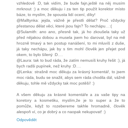
vzhledově :D, tak vidím, že bude fajn,ještě na něj musím
mrknout :) a moc děkuju i za ten tip použít korektor místo
báze, to myslím, že spousta lidí ocení, díky!
@Malltynka: jejda, vážně je přestli dělat? Proč vždycky
přestanou dělat věci, které jsou fajn? To nechápu…:(
@Sulamith: ano ano, přesně tak, já ho zkoušela taky už
před nějakou dobou a musela jsem ho darovat, byl na mě
hrozně tmavý a ten postup nanášení, to mi mluvíš z duše,
já taky nechápu, jak by s tim mohl člověk jen přejet pod
okem, to bylo šílený :D….
@Laura: tak to bud ráda, že zatím nemusíš kruhy řešit :), já
bych radši pupínek, než kruhy :D….
@Lenka: strašně moc děkuju za krásný komentář, to jsem
moc ráda, budu se snažit, abys sem ráda chodila dál, vážně
děkuju, tohle mě vždycky tak moc potěší! :)
A všem děkuju za krásné komentáře a za vaše tipy na
koretory a kosmetiku, myslím,že je to super a že to
pomůže, když to rozebereme takhle hromadně, člověk
alespoň ví, co je dobrý a co naopak nekupovat! :)
Odpovědět