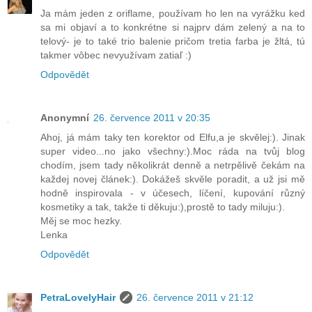
Ja mám jeden z oriflame, používam ho len na vyrážku ked
sa mi objaví a to konkrétne si najprv dám zelený a na to
telový- je to také trio balenie pričom tretia farba je žltá, tú
takmer vôbec nevyužívam zatiaľ :)
Odpovědět
Anonymní
26. července 2011 v 20:35
Ahoj, já mám taky ten korektor od Elfu,a je skvělej:). Jinak
super video...no jako všechny:).Moc ráda na tvůj blog
chodím, jsem tady několikrát denně a netrpělivě čekám na
každej novej článek:). Dokážeš skvěle poradit, a už jsi mě
hodně inspirovala - v účesech, líčení, kupování různý
kosmetiky a tak, takže ti děkuju:),prostě to tady miluju:).
Měj se moc hezky.
Lenka
Odpovědět
PetraLovelyHair
26. července 2011 v 21:12