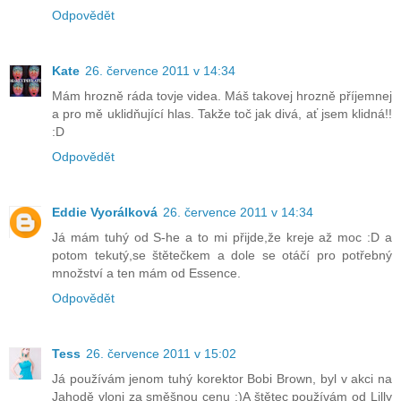
Odpovědět
Kate
26. července 2011 v 14:34
Mám hrozně ráda tovje videa. Máš takovej hrozně příjemnej
a pro mě uklidňující hlas. Takže toč jak divá, ať jsem klidná!!
:D
Odpovědět
Eddie Vyorálková
26. července 2011 v 14:34
Já mám tuhý od S-he a to mi přijde,že kreje až moc :D a
potom tekutý,se štětečkem a dole se otáčí pro potřebný
množství a ten mám od Essence.
Odpovědět
Tess
26. července 2011 v 15:02
Já používám jenom tuhý korektor Bobi Brown, byl v akci na
Jahodě vloni za směšnou cenu :)A štětec používám od Lilly