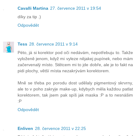
Cavalli Martina
27. července 2011 v 19:54
díky za tip .)
Odpovědět
Tess
28. července 2011 v 9:14
Péto, já si korektor pod oči nedávám, nepotřebuju to. Takže
vyloženě jenom, když mi vyleze nějakej pupínek, nebo mám
začervenalý místo. Stětcem mi to jde dobře, ale je to fakt na
pidi plochy, větší místa nezakrývám korektorem.
Mně se třeba po porodu dost udělaly pigmentový skrvrny,
ale to v poho zakryje make-up, kdybych měla každou patlat
korektorem, tak jsem pak spíš jak maska :P a to nesnášim
:P
Odpovědět
Enliven
28. července 2011 v 22:25