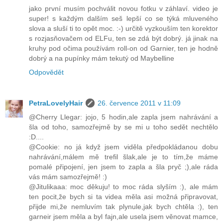
jako první musím pochválit novou fotku v záhlaví. video je
super! s každým dalším seš lepší co se týká mluveného
slova a sluší ti to opět moc. :-) určitě vyzkouším ten korektor
s rozjasňovačem od ELFu, ten se zdá být dobrý. já jinak na
kruhy pod očima používám roll-on od Garnier, ten je hodně
dobrý a na pupínky mám tekutý od Maybelline
Odpovědět
PetraLovelyHair
26. července 2011 v 11:09
@Cherry Llegar: jojo, 5 hodin,ale zapla jsem nahrávání a
šla od toho, samozřejmě by se mi u toho sedět nechtělo
:D....
@Cookie: no já když jsem viděla předpokládanou dobu
nahrávání,málem mě trefil šlak,ale je to tím,že máme
pomalé připojení, jen jsem to zapla a šla pryč ;),ale ráda
vás mám samozřejmě! :)
@Jitulikaaa: moc děkuju! to moc ráda slyším :), ale mám
ten pocit,že bych si ta videa měla asi možná připravovat,
přijde mi,že nemluvím tak plynule,jak bych chtěla :), ten
garneir jsem měla a byl fajn,ale usela jsem věnovat mamce,