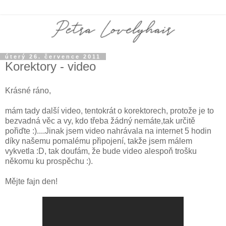
úterý 26. července 2011
Korektory - video
Krásné ráno,
mám tady další video, tentokrát o korektorech, protože je to
bezvadná věc a vy, kdo třeba žádný nemáte,tak určitě
pořiďte :)....Jinak jsem video nahrávala na internet 5 hodin
díky našemu pomalému připojení, takže jsem málem
vykvetla :D, tak doufám, že bude video alespoň trošku
někomu ku prospěchu :).
Mějte fajn den!