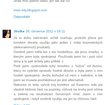
Jinak moc pěkné video, jen tak dál =D
miss-inly.blogspot.com
Odpovědět
Jitulka
26. července 2011 v 18:11
Já tu dobu nahrávání určitě oceňuju, protože přece jen
korektor docela využiju jako jeden z mála kosmetických
(dekorativních) produktů.
Osobně jsem měla ten s tou houbičkou, ale jinou značku, s
kterým jsem byla spokojená. Používala jsem ho i pod oční
stíny a ty pak držely jako přibité :).
Poté jsem vyzkoušela tuhý korektor v "tužce" od Avonu,
který mi vydržel opravdu hodně dlouho a byla jsem s ním
hodně spokojená. Jenže bohužel už není v nabídce, a tak
jsem se musela poohlédnout po jiné alternativě.
Nakonec to tedy vyhrál troj korektor od Essence, kde jse
vlastně béžová část na pupínky, růžová na kruhy pod očima
a zelená na neutralizaci červených míst. Jsem s ním
spokojená, i když osobně využiju asi jen tu růžovou část.