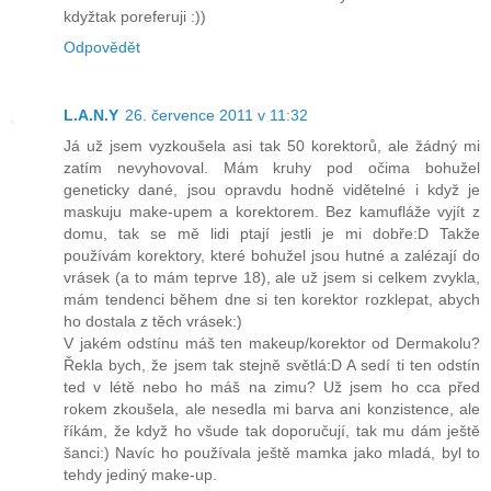
kdyžtak poreferuji :))
Odpovědět
L.A.N.Y
26. července 2011 v 11:32
Já už jsem vyzkoušela asi tak 50 korektorů, ale žádný mi
zatím nevyhovoval. Mám kruhy pod očima bohužel
geneticky dané, jsou opravdu hodně vidětelné i když je
maskuju make-upem a korektorem. Bez kamufláže vyjít z
domu, tak se mě lidi ptají jestli je mi dobře:D Takže
používám korektory, které bohužel jsou hutné a zalézají do
vrásek (a to mám teprve 18), ale už jsem si celkem zvykla,
mám tendenci během dne si ten korektor rozklepat, abych
ho dostala z těch vrásek:)
V jakém odstínu máš ten makeup/korektor od Dermakolu?
Řekla bych, že jsem tak stejně světlá:D A sedí ti ten odstín
ted v létě nebo ho máš na zimu? Už jsem ho cca před
rokem zkoušela, ale nesedla mi barva ani konzistence, ale
říkám, že když ho všude tak doporučují, tak mu dám ještě
šanci:) Navíc ho používala ještě mamka jako mladá, byl to
tehdy jediný make-up.