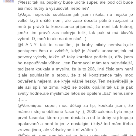
@tess: tak na pupínky bude určitě super, ale pod oči bude
asi moc hutný a vysušovat, nebo ne?
@Jája: naprosto souhlasím,jak jsem řikala, na nějaké jó
velké krytí určitě není, ale zase docela pěkně rozjasní a
mně je právě ta konzistence příjemná, že není tak hutnej,
jenže tím právě zas nekryje tolik, tak pak si má člověk
vybrat :D, mně to ale na den stačí :)…
@L.A.N.Y: tak to soucítím, já kruhy nikdy nemívala,ale
postupem času a zvláště, když je člověk unavenej,tak mi
potvory vylezly, takže už taky korektor potřebuju, dřív jsem
ho nepoužívala vůbec…ten Dermacol mám ten nejsvětlejší,
ted jsem koukala a myslim, že je to 208, jiné číslo tam není
:),ale souhlasím s tebou, že z té konzistence taky moc
odvařená nejsem, ale kryje vážně hezky. Ten nejsvětlejší je
ale asi spíš na zimu, když se trošku opálím,tak už je pak
světlý hodně,ale myslím,že letos se opálení „bát“ nemusíme
:)…..
@Veronique: super, moc děkuji za tip, koukala jsem, že
máme i stejné oblíbené řasenky :), 2000 calories byla moje
první řasenka, kterou jsem dostala a od té doby si ji kupuju
opakovaně a není to jen z nostalgie, i když ted mám třeba
zrovna jinou, ale vždycky se k ní vrátím :)
@Čajová: ano ano,tak mi to taky vyhovuje, pod oči ty