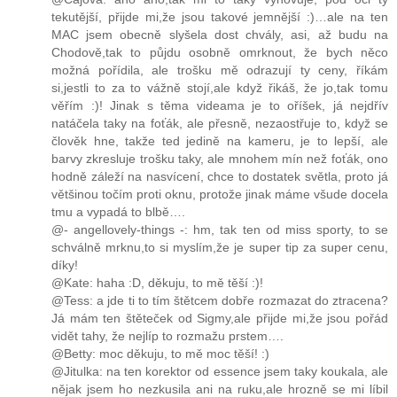
tekutější, přijde mi,že jsou takové jemnější :)…ale na ten
MAC jsem obecně slyšela dost chvály, asi, až budu na
Chodově,tak to půjdu osobně omrknout, že bych něco
možná pořídila, ale trošku mě odrazují ty ceny, říkám
si,jestli to za to vážně stojí,ale když řikáš, že jo,tak tomu
věřím :)! Jinak s těma videama je to oříšek, já nejdřív
natáčela taky na foťák, ale přesně, nezaostřuje to, když se
člověk hne, takže ted jedině na kameru, je to lepší, ale
barvy zkresluje trošku taky, ale mnohem mín než foťák, ono
hodně záleží na nasvícení, chce to dostatek světla, proto já
většinou točím proti oknu, protože jinak máme všude docela
tmu a vypadá to blbě….
@- angellovely-things -: hm, tak ten od miss sporty, to se
schválně mrknu,to si myslím,že je super tip za super cenu,
díky!
@Kate: haha :D, děkuju, to mě těší :)!
@Tess: a jde ti to tím štětcem dobře rozmazat do ztracena?
Já mám ten štěteček od Sigmy,ale přijde mi,že jsou pořád
vidět tahy, že nejlíp to rozmažu prstem….
@Betty: moc děkuju, to mě moc těší! :)
@Jitulka: na ten korektor od essence jsem taky koukala, ale
nějak jsem ho nezkusila ani na ruku,ale hrozně se mi líbil