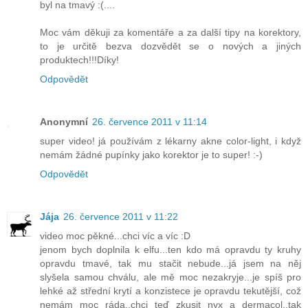
byl na tmavý :(....
Moc vám děkuji za komentáře a za další tipy na korektory,
to je určitě bezva dozvědět se o nových a jiných
produktech!!!Díky!
Odpovědět
Anonymní
26. července 2011 v 11:14
super video! já používám z lékarny akne color-light, i když
nemám žádné pupínky jako korektor je to super! :-)
Odpovědět
Jája
26. července 2011 v 11:22
video moc pěkné...chci víc a víc :D
jenom bych doplnila k elfu...ten kdo má opravdu ty kruhy
opravdu tmavé, tak mu stačit nebude...já jsem na něj
slyšela samou chválu, ale mě moc nezakryje...je spíš pro
lehké až střední krytí a konzistece je opravdu tekutější, což
nemám moc ráda..chci teď zkusit nyx a dermacol..tak