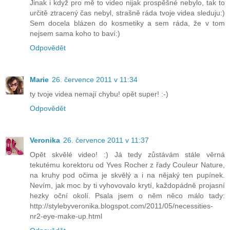
Jinak i když pro mě to video nijak prospěšné nebylo, tak to
určitě ztracený čas nebyl, strašně ráda tvoje videa sleduju:)
Sem docela blázen do kosmetiky a sem ráda, že v tom
nejsem sama koho to baví:)
Odpovědět
Marie
26. července 2011 v 11:34
ty tvoje videa nemají chybu! opět super! :-)
Odpovědět
Veronika
26. července 2011 v 11:37
Opět skvělé video! :) Já tedy zůstávám stále věrná
tekutému korektoru od Yves Rocher z řady Couleur Nature,
na kruhy pod očima je skvělý a i na nějaký ten pupínek.
Nevím, jak moc by ti vyhovovalo krytí, každopádně projasní
hezky oční okolí. Psala jsem o něm něco málo tady:
http://stylebyveronika.blogspot.com/2011/05/necessities-
nr2-eye-make-up.html