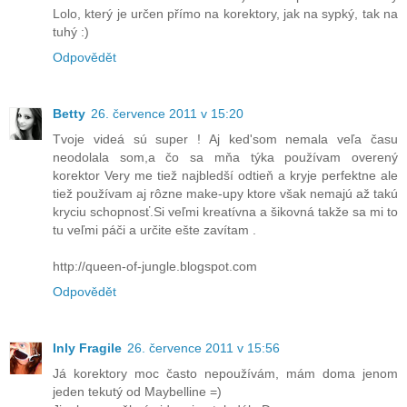
Lolo, který je určen přímo na korektory, jak na sypký, tak na
tuhý :)
Odpovědět
Betty
26. července 2011 v 15:20
Tvoje videá sú super ! Aj ked'som nemala veľa času
neodolala som,a čo sa mňa týka používam overený
korektor Very me tiež najbledší odtieň a kryje perfektne ale
tiež používam aj rôzne make-upy ktore však nemajú až takú
kryciu schopnosť.Si veľmi kreatívna a šikovná takže sa mi to
tu veľmi páči a určite ešte zavítam .
http://queen-of-jungle.blogspot.com
Odpovědět
Inly Fragile
26. července 2011 v 15:56
Já korektory moc často nepoužívám, mám doma jenom
jeden tekutý od Maybelline =)