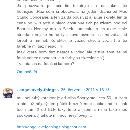
Ja pouzivam po oci tie tekutejsie a na akne tie
hutnejsie...Raz som si obetovala na jeden drahsi od Mac
Studio Concealer..a ten za da pouzivat aj aj..je skvely, len ta
cena no :-/ s tych o nieco dostupnejsich pouzivam pod oci
Bourjois Healthy mix a Sleek Luminaire a na akne stale
striedam nejake hutne tycinkove..osvedcili sa mi zatial od
loreal a rimmel. Korektor je vazne skvela vec :-) a tie
farebne mi tiez nesadli :P
Inak vcera som tiez natacala video..ale zistila som ze mi
fotak vobec nezaostruje a farby su skreslene :((
Ty natacas na fotak ci kameru?
Odpovědět
- angellovely-things -
26. července 2011 v 13:13
muj nej tuhý korektor je od Miss Sporty stojí cca 50,- a jsem
s ním už nějaký ten pátek hrozně moc spokojená :) jinak
teď mám 2 od ELF taky tuhé a jsem s nima také moc
spokojená :) tekuté mi moc nevyhovují ...
http://angellovely-things.blogspot.com