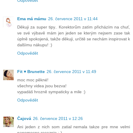
Odpovědět
Ema má mámu
26. července 2011 v 11:44
Děkuji za super tipy.. Korektorům zatím přicházím na chuť,
ve své výbavě mám jen jeden se kterým nejsem zase tak
úplně spokojená, takže děkuji, určitě se nechám inspirovat k
dalšímu nákupu! :)
Odpovědět
Fit ♥ Brunette
26. července 2011 v 11:49
moc moc pěkné!
všechny videa jsou bezva!
vypadáš hrozně sympaticky a mile :)
Odpovědět
Čajová
26. července 2011 v 12:26
Ani jeden z nich som zatial nemala takze pre mne velmi
napomocne receznie :-)