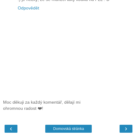
Odpovědět
Moc děkuji za každý komentář, dělají mi
ohromnou radost ❤️!
‹
›
Domovská stránka