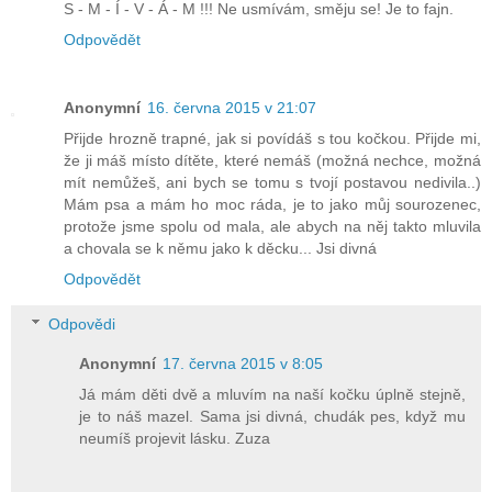
S - M - Í - V - Á - M !!! Ne usmívám, směju se! Je to fajn.
Odpovědět
Anonymní
16. června 2015 v 21:07
Přijde hrozně trapné, jak si povídáš s tou kočkou. Přijde mi,
že ji máš místo dítěte, které nemáš (možná nechce, možná
mít nemůžeš, ani bych se tomu s tvojí postavou nedivila..)
Mám psa a mám ho moc ráda, je to jako můj sourozenec,
protože jsme spolu od mala, ale abych na něj takto mluvila
a chovala se k němu jako k děcku... Jsi divná
Odpovědět
Odpovědi
Anonymní
17. června 2015 v 8:05
Já mám děti dvě a mluvím na naší kočku úplně stejně,
je to náš mazel. Sama jsi divná, chudák pes, když mu
neumíš projevit lásku. Zuza