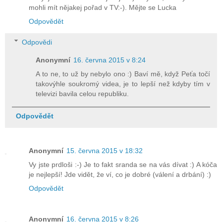
mohli mít nějakej pořad v TV:-). Mějte se Lucka
Odpovědět
Odpovědi
Anonymní
16. června 2015 v 8:24
A to ne, to už by nebylo ono :) Baví mě, když Peťa točí
takovýhle soukromý videa, je to lepší než kdyby tím v
televizi bavila celou republiku.
Odpovědět
Anonymní
15. června 2015 v 18:32
Vy jste prdloši :-) Je to fakt sranda se na vás dívat :) A kóča
je nejlepší! Jde vidět, že ví, co je dobré (válení a drbání) :)
Odpovědět
Anonymní
16. června 2015 v 8:26