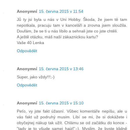
Anonymní
15. června 2015 v 11:54
Jů ty jsi byla u nás v Uni Hobby. Škoda, že jsem tě tam
nepotkala, pracuju tam v kanceláři a zrovna jsem sloužila.
Doufám, že se ti u nás líbilo a sehnali jste co jste chtěli.
A ještě otázku, máš naší zákaznickou kartu?
Vaše 40 Lenka
Odpovědět
Anonymní
15. června 2015 v 13:46
Super, jako vždy!!!;-)
Odpovědět
Anonymní
15. června 2015 v 15:10
Peťo, vy jste fakt úžasní. Vůbec komentáře nepíšu, ale u
vás fakt už podruhý musim. Líbí se mi, že si dokážete i
obyčejnej nákup tak užít. Chlámu se od začátku do konce -
"tady je to všude samej hajzl":-). Myslim, že byste klidně