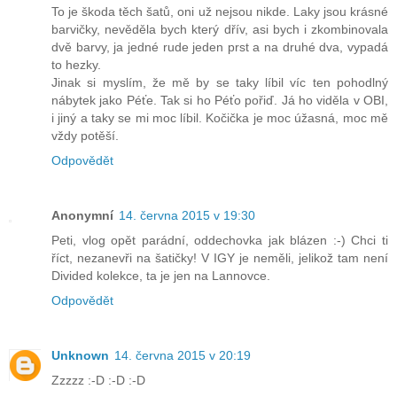
To je škoda těch šatů, oni už nejsou nikde. Laky jsou krásné
barvičky, nevěděla bych který dřív, asi bych i zkombinovala
dvě barvy, ja jedné rude jeden prst a na druhé dva, vypadá
to hezky.
Jinak si myslím, že mě by se taky líbil víc ten pohodlný
nábytek jako Péťe. Tak si ho Péťo pořiď. Já ho viděla v OBI,
i jiný a taky se mi moc líbil. Kočička je moc úžasná, moc mě
vždy potěší.
Odpovědět
Anonymní
14. června 2015 v 19:30
Peti, vlog opět parádní, oddechovka jak blázen :-) Chci ti
říct, nezanevři na šatičky! V IGY je neměli, jelikož tam není
Divided kolekce, ta je jen na Lannovce.
Odpovědět
Unknown
14. června 2015 v 20:19
Zzzzz :-D :-D :-D