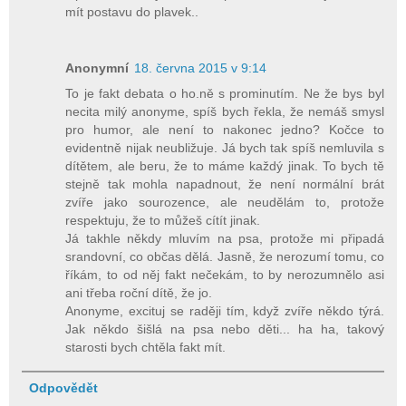
mít postavu do plavek..
Anonymní
18. června 2015 v 9:14
To je fakt debata o ho.ně s prominutím. Ne že bys byl
necita milý anonyme, spíš bych řekla, že nemáš smysl
pro humor, ale není to nakonec jedno? Kočce to
evidentně nijak neubližuje. Já bych tak spíš nemluvila s
dítětem, ale beru, že to máme každý jinak. To bych tě
stejně tak mohla napadnout, že není normální brát
zvíře jako sourozence, ale neudělám to, protože
respektuju, že to můžeš cítít jinak.
Já takhle někdy mluvím na psa, protože mi připadá
srandovní, co občas dělá. Jasně, že nerozumí tomu, co
říkám, to od něj fakt nečekám, to by nerozumnělo asi
ani třeba roční dítě, že jo.
Anonyme, excituj se raději tím, když zvíře někdo týrá.
Jak někdo šišlá na psa nebo děti... ha ha, takový
starosti bych chtěla fakt mít.
Odpovědět