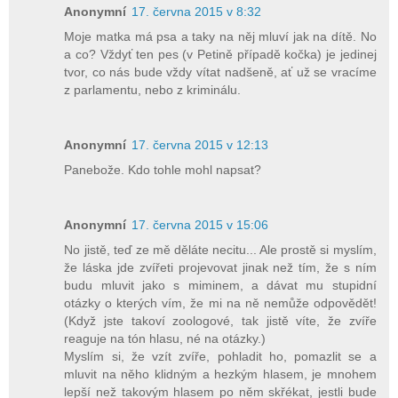
Anonymní
17. června 2015 v 8:32
Moje matka má psa a taky na něj mluví jak na dítě. No
a co? Vždyť ten pes (v Petině případě kočka) je jedinej
tvor, co nás bude vždy vítat nadšeně, ať už se vracíme
z parlamentu, nebo z kriminálu.
Anonymní
17. června 2015 v 12:13
Panebože. Kdo tohle mohl napsat?
Anonymní
17. června 2015 v 15:06
No jistě, teď ze mě děláte necitu... Ale prostě si myslím,
že láska jde zvířeti projevovat jinak než tím, že s ním
budu mluvit jako s miminem, a dávat mu stupidní
otázky o kterých vím, že mi na ně nemůže odpovědět!
(Když jste takoví zoologové, tak jistě víte, že zvíře
reaguje na tón hlasu, né na otázky.)
Myslím si, že vzít zvíře, pohladit ho, pomazlit se a
mluvit na něho klidným a hezkým hlasem, je mnohem
lepší než takovým hlasem po něm skřékat, jestli bude