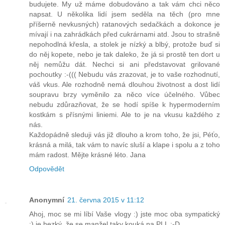
budujete. My už máme dobudováno a tak vám chci něco
napsat. U několika lidí jsem seděla na těch (pro mne
příšerně nevkusných) ratanových sedačkách a dokonce je
mívají i na zahrádkách před cukrárnami atd. Jsou to strašně
nepohodlná křesla, a stolek je nízký a blbý, protože buď si
do něj kopete, nebo je tak daleko, že já si prostě ten dort u
něj nemůžu dát. Nechci si ani představovat grilované
pochoutky :-((( Nebudu vás zrazovat, je to vaše rozhodnutí,
váš vkus. Ale rozhodně nemá dlouhou životnost a dost lidí
soupravu brzy vyměnilo za něco více účelného. Vůbec
nebudu zdůrazňovat, že se hodí spíše k hypermoderním
kostkám s přísnými liniemi. Ale to je na vkusu každého z
nás.
Každopádně sleduji vás již dlouho a krom toho, že jsi, Péťo,
krásná a milá, tak vám to navíc sluší a klape i spolu a z toho
mám radost. Mějte krásné léto. Jana
Odpovědět
Anonymní
21. června 2015 v 11:12
Ahoj, moc se mi líbí Vaše vlogy :) jste moc oba sympatický
:) je hezký, že se manžel taky kouká na PLL :-D