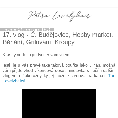
neděle 14. června 2015
17. vlog - Č. Budějovice, Hobby market,
Běhání, Grilování, Kroupy
Krásný nedělní podvečer vám všem,
jestli je u vás právě také taková bouřka jako u nás, možná
vám přijde vhod víkendová desetiminutovka s naším dalším
vlogem :). Jako vždycky jej můžete sledovat na kanále
The
Lovelyhairs!