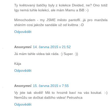
Ty květovaný šatičky byly z kolekce Divided, ne? Ono totiž
Igy nemá tuhle kolekci, ale mám Mamu a BiB :-)
Mimochodem - my JSME město pantoflí...já pro manžela
sháním cosi jakože sandále už od května :-D
Odpovědět
Anonymní
14. června 2015 v 21:52
Já mám tahle videa tak ráda. :) Super. :))
Kája
Odpovědět
Anonymní
15. června 2015 v 7:55
Vy jste tak skvěli! Mě to hrozně baví na vás koukat. :-)
Nemůžu se dočkat dalšího videa! Petrushca
Odpovědět