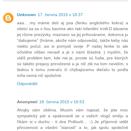
Unknown
17. června 2015 v 18:37
aaa.....my máme deti aj psa (fenku anglického kokra) a
všetci sa sa s ňou bavíme ako takí infantilní trotli:D dávame
jej rôzne prezývky, maznavo sa jej prihovárame, dokonca ju
"dabujeme" (hráme, akože nám odpovedá), takže keby nás
niekto počul, asi si pomyslí svoje :P našej fenke to ale
očividne vôbec nevadí a je s nami šťastná :) myslím, že
vidíš problém tam, kde nie je, proste sú ľudia, pre ktorých
sú takéto prejavy prirodzené a ja nič zlé na tom nevidím, s
láskou k tomu zvieraťu či chýbajúcemu dieťaťu to podľa
mňa nemá nič spoločné.
Odpovědět
Anonymní
18. června 2015 v 16:53
Ahojky vám oběma. Musím vám napsat, že jste moc
sympatický pár a opakovaně se u vašich vlogů směju a
říkám si v duchu - ti dva Prdlouši... :-) Je příjemné vidět
přirozenost a všední "starosti" a to, jak spolu společně