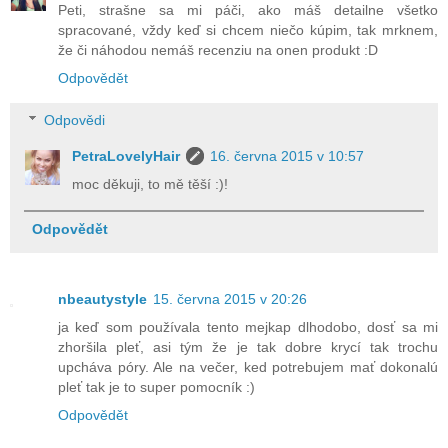
Peti, strašne sa mi páči, ako máš detailne všetko
spracované, vždy keď si chcem niečo kúpim, tak mrknem,
že či náhodou nemáš recenziu na onen produkt :D
Odpovědět
Odpovědi
PetraLovelyHair
16. června 2015 v 10:57
moc děkuji, to mě těší :)!
Odpovědět
nbeautystyle
15. června 2015 v 20:26
ja keď som používala tento mejkap dlhodobo, dosť sa mi
zhoršila pleť, asi tým že je tak dobre krycí tak trochu
upcháva póry. Ale na večer, ked potrebujem mať dokonalú
pleť tak je to super pomocník :)
Odpovědět