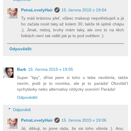
PetraLovelyHair
15. června 2015 v 19:04
Ty máš krásnou pleť, vůbec makeup nepotřebuješ a já
ho začala nosit taky až kolem 30, takže tě úplně chápu
;). Jinak, neboj, kruhy mám taky, ale ono to na těch
fotkách není tak vidět jak je to pod světlem :).
Odpovědět
Barb
15. června 2015 v 19:05
Super "tipy", dříve jsem si toho u tebe nevšimla, takže
nevím, jestli je to novinka, ale je to paráda! Obzvláš't
vychytávky nebo alternativy vždycky ocením! Paráda!
Odpovědět
Odpovědi
PetraLovelyHair
15. června 2015 v 19:06
Jé, děkuji, to jsme ráda, že sis toho všimla :). Ano,