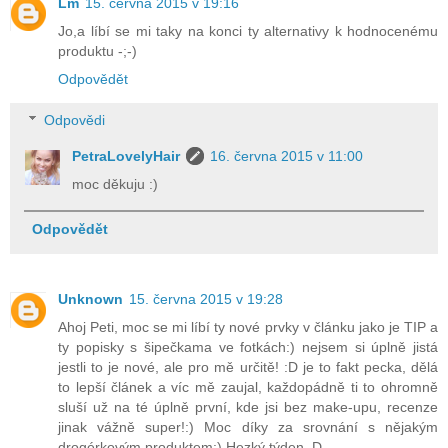
Lm
15. června 2015 v 19:16
Jo,a líbí se mi taky na konci ty alternativy k hodnocenému
produktu -;-)
Odpovědět
Odpovědi
PetraLovelyHair
16. června 2015 v 11:00
moc děkuju :)
Odpovědět
Unknown
15. června 2015 v 19:28
Ahoj Peti, moc se mi líbí ty nové prvky v článku jako je TIP a
ty popisky s šipečkama ve fotkách:) nejsem si úplně jistá
jestli to je nové, ale pro mě určitě! :D je to fakt pecka, dělá
to lepší článek a víc mě zaujal, každopádně ti to ohromně
sluší už na té úplně první, kde jsi bez make-upu, recenze
jinak vážně super!:) Moc díky za srovnání s nějakým
drogérkovým produktem:) Hezký týden, D.