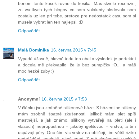
beriem tento kusok rovno do kosika. Mas skvele recenzie,
zo vsetkych tych blogov co som volakedy sledovala som
zostala uz len pri tebe, pretoze pre nedostatok casu som si
musela vybrat len ten najlepsi. :D
Odpovědět
Malá Dominika
16. června 2015 v 7:45
Vypadá úžasně, hlavně teda ten obal a výsledek je perfektní
a docela mě překvapilo, že je bez pumpičky :O... a máš
moc hezké zuby :)
Odpovědět
Anonymní
16. června 2015 v 7:53
V článku jsou zmíněné silikonové báze. S bázemi se silikony
mám osobně špatné zkušenosti, jelikož mám pleť spíš
mastnější, a jak známo, silikony vytvářejí na pleti (ale i
vlasech) nepropustnou – jakoby igelitovou – vrstvu, a tím
ucpávají póry. Ono čím víc vrstev na obličeji, tím větší riziko
podráždění, pupínků, akné apod. Z mé zkušenosti vyplývá