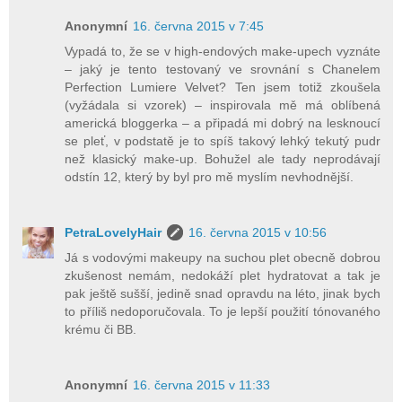
Anonymní
16. června 2015 v 7:45
Vypadá to, že se v high-endových make-upech vyznáte
– jaký je tento testovaný ve srovnání s Chanelem
Perfection Lumiere Velvet? Ten jsem totiž zkoušela
(vyžádala si vzorek) – inspirovala mě má oblíbená
americká bloggerka – a připadá mi dobrý na lesknoucí
se pleť, v podstatě je to spíš takový lehký tekutý pudr
než klasický make-up. Bohužel ale tady neprodávají
odstín 12, který by byl pro mě myslím nevhodnější.
PetraLovelyHair
16. června 2015 v 10:56
Já s vodovými makeupy na suchou plet obecně dobrou
zkušenost nemám, nedokáží plet hydratovat a tak je
pak ještě sušší, jedině snad opravdu na léto, jinak bych
to příliš nedoporučovala. To je lepší použití tónovaného
krému či BB.
Anonymní
16. června 2015 v 11:33