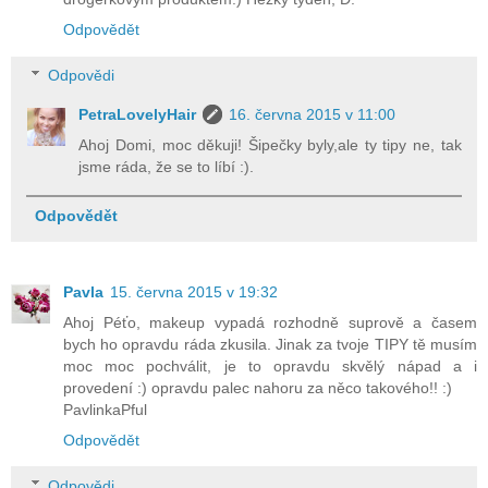
Odpovědět
Odpovědi
PetraLovelyHair
16. června 2015 v 11:00
Ahoj Domi, moc děkuji! Šipečky byly,ale ty tipy ne, tak
jsme ráda, že se to líbí :).
Odpovědět
Pavla
15. června 2015 v 19:32
Ahoj Péťo, makeup vypadá rozhodně suprově a časem
bych ho opravdu ráda zkusila. Jinak za tvoje TIPY tě musím
moc moc pochválit, je to opravdu skvělý nápad a i
provedení :) opravdu palec nahoru za něco takového!! :)
PavlinkaPful
Odpovědět
Odpovědi