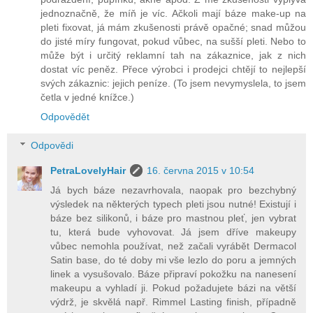
jednoznačně, že míň je víc. Ačkoli mají báze make-up na
pleti fixovat, já mám zkušenosti právě opačné; snad můžou
do jisté míry fungovat, pokud vůbec, na sušší pleti. Nebo to
může být i určitý reklamní tah na zákaznice, jak z nich
dostat víc peněz. Přece výrobci i prodejci chtějí to nejlepší
svých zákaznic: jejich peníze. (To jsem nevymyslela, to jsem
četla v jedné knížce.)
Odpovědět
Odpovědi
PetraLovelyHair
16. června 2015 v 10:54
Já bych báze nezavrhovala, naopak pro bezchybný
výsledek na některých typech pleti jsou nutné! Existují i
báze bez silikonů, i báze pro mastnou pleť, jen vybrat
tu, která bude vyhovovat. Já jsem dříve makeupy
vůbec nemohla používat, než začali vyrábět Dermacol
Satin base, do té doby mi vše lezlo do poru a jemných
linek a vysušovalo. Báze připraví pokožku na nanesení
makeupu a vyhladí ji. Pokud požadujete bázi na větší
výdrž, je skvělá např. Rimmel Lasting finish, případně