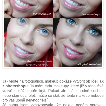
Jak vidíte na fotografiích, makeup dokáže vytvořit
obličej jak
z photoshopu
! Já mám ráda makeupy, které již v tenoučké
vrstvě dokáží dobře krýt. Pokud ale máte hodně suchou
nebo stárnoucí pleť, může se stát, že tento makeup nebude
pro vás úplně nejvhodnější.
Já sama jsem vypozorovala, že pokud nedám opravdu