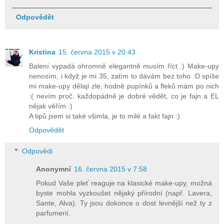
Odpovědět
Kristina
15. června 2015 v 20:43
Balení vypadá ohromně elegantně musím říct :) Make-upy
nenosím, i když je mi 35, zatím to dávám bez toho :D spíše
mi make-upy dělají zle, hodně pupínků a fleků mám po nich
:( nevím proč. každopádně je dobré vědět, co je fajn a EL
nějak věřím :)
A tipů jsem si také všimla, je to milé a fakt fajn :)
Odpovědět
Odpovědi
Anonymní
16. června 2015 v 7:58
Pokud Vaše pleť reaguje na klasické make-upy, možná
byste mohla vyzkoušet nějaký přírodní (např. Lavera,
Sante, Alva). Ty jsou dokonce o dost levnější než ty z
parfumerií.