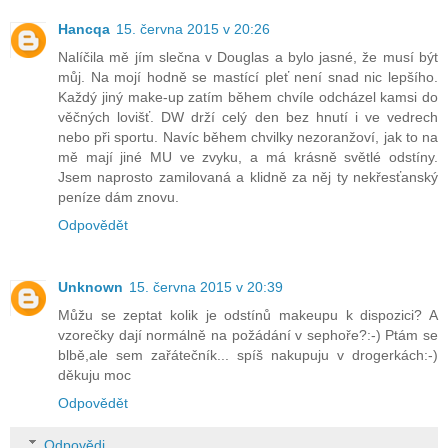
Hancqa
15. června 2015 v 20:26
Nalíčila mě jím slečna v Douglas a bylo jasné, že musí být
můj. Na mojí hodně se mastící pleť není snad nic lepšího.
Každý jiný make-up zatím během chvíle odcházel kamsi do
věčných lovišť. DW drží celý den bez hnutí i ve vedrech
nebo při sportu. Navíc během chvilky nezoranžoví, jak to na
mě mají jiné MU ve zvyku, a má krásně světlé odstíny.
Jsem naprosto zamilovaná a klidně za něj ty nekřesťanský
peníze dám znovu.
Odpovědět
Unknown
15. června 2015 v 20:39
Můžu se zeptat kolik je odstínů makeupu k dispozici? A
vzorečky dají normálně na požádání v sephoře?:-) Ptám se
blbě,ale sem zařátečník... spíš nakupuju v drogerkách:-)
děkuju moc
Odpovědět
Odpovědi