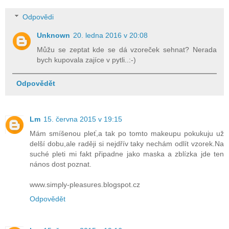
Odpovědi
Unknown
20. ledna 2016 v 20:08
Můžu se zeptat kde se dá vzoreček sehnat? Nerada
bych kupovala zajíce v pytli..:-)
Odpovědět
Lm
15. června 2015 v 19:15
Mám smíšenou pleť,a tak po tomto makeupu pokukuju už
delší dobu,ale raději si nejdřív taky nechám odlít vzorek.Na
suché pleti mi fakt připadne jako maska a zblízka jde ten
nános dost poznat.
www.simply-pleasures.blogspot.cz
Odpovědět