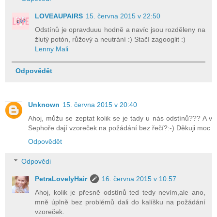
LOVEAUPAIRS
15. června 2015 v 22:50
Odstínů je opravduuu hodně a navíc jsou rozděleny na
žlutý potón, růžový a neutrání :) Stačí zagooglit :)
Lenny Mali
Odpovědět
Unknown
15. června 2015 v 20:40
Ahoj, můžu se zeptat kolik se je tady u nás odstínů??? A v
Sephoře dají vzoreček na požádání bez řečí?:-) Děkuji moc
Odpovědět
Odpovědi
PetraLovelyHair
16. června 2015 v 10:57
Ahoj, kolik je přesně odstínů ted tedy nevím,ale ano,
mně úplně bez problémů dali do kalíšku na požádání
vzoreček.