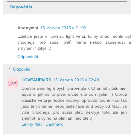
Odpovědět
Anonymní
15. června 2015 v 21:06
Existuje ještě v novější, light verzi, ta by snad mohla být
vhodnější pro sušší pleť, nemá někdo zkušenost a
srovnání? díky!! :)
Odpovědět
Odpovědi
LOVEAUPAIRS
15. června 2015 v 22:49
Double wear light bych přirovnala k Channel vitalumier
aqua či jak se to píše, určitě víte co myslím :) Oproti
klasické verzi je hodně vodový, opravdu hodně - asi tak
jako ten channel nebo ještě face and body od Mac. Je
více vhodnější pro sušší pleť, nekryje tolik ale jen
sjednotí a vy ho na pleti ani necítíte :)
Lenny Mali i Danmark