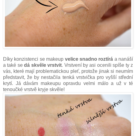
Díky konzistenci se makeup
velice snadno roztírá
a nanáší
a také se
dá skvěle vrstvit
. Vrstvení by asi ocenili spíše ty z
vás, které mají problematickou pleť, protože jinak si neumím
představit, že by nestačila tenká vrstvička pro vyšší střední
krytí. Já dávám makeupu opravdu velmi málo a už v té
tenoučké vrstvě kryje skvěle!