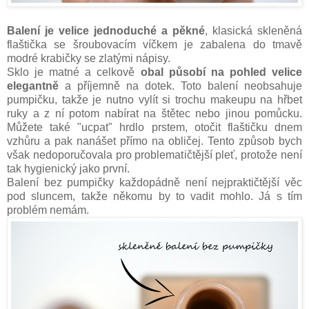
Balení je velice jednoduché a pěkné
, klasická skleněná
flaštička se šroubovacím víčkem je zabalena do tmavě
modré krabičky se zlatými nápisy.
Sklo je matné a celkově
obal působí na pohled velice
elegantně
a příjemně na dotek. Toto balení neobsahuje
pumpičku, takže je nutno vylít si trochu makeupu na hřbet
ruky a z ní potom nabírat na štětec nebo jinou pomůcku.
Můžete také "ucpat" hrdlo prstem, otočit flaštičku dnem
vzhůru a pak nanášet přímo na obličej. Tento způsob bych
však nedoporučovala pro problematičtější pleť, protože není
tak hygienický jako první.
Balení bez pumpičky každopádně není nejpraktičtější věc
pod sluncem, takže někomu by to vadit mohlo. Já s tím
problém nemám.