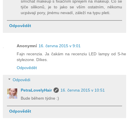
smíchat makeup s fixačním sprejem na makeup. Co se
týče silikonů, je to jako se vším ostatním, někomu
ucpávají pory, jinému nevadí, záleží na typu pleti.
Odpovědět
Anonymní
16. června 2015 v 9:01
Fajn recenzia. Ja čakám na recenziu LED lampy od S-he
stylezone. Díkes.
Odpovědět
Odpovědi
PetraLovelyHair
16. června 2015 v 10:51
Bude během týdne :)
Odpovědět