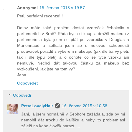
Anonymní
15. června 2015 v 19:57
Peti, perfektní recenze!!!
Dotaz máte také problém dostat vzoreček čehokoliv v
parfumeriích v Brně? Ráda bych si koupila dražší makeup z
parfumerie a byla jsem se ptát po vzorečku v Douglas a
Marionnaud a setkala jsem se s nulovou schopností
prodavaček poradit s výberem makeupu (jak dle barvy pleti,
tak i dle typu pleti) a o ochotě co se týče vzorku ani
nemluvě. Nechci dát takovou částku za makeup bez
vyzkoušení, jak jste na tom vy?
Jana
Odpovědět
Odpovědi
PetraLovelyHair
16. června 2015 v 10:58
Jani, já jsem normálně v Sephoře zažádala, zda by mi
nemohli dát trochu do kalíšku a nebyl to problém,asi
záleží na koho člověk narazí.....