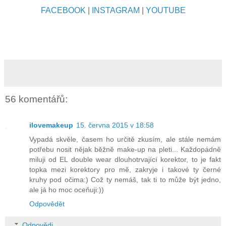
FACEBOOK
|
INSTAGRAM
|
YOUTUBE
56 komentářů:
ilovemakeup
15. června 2015 v 18:58
Vypadá skvěle, časem ho určitě zkusím, ale stále nemám
potřebu nosit nějak běžně make-up na pleti... Každopádně
miluji od EL double wear dlouhotrvající korektor, to je fakt
topka mezi korektory pro mě, zakryje i takové ty černé
kruhy pod očima:) Což ty nemáš, tak ti to může být jedno,
ale já ho moc oceňuji:))
Odpovědět
Odpovědi