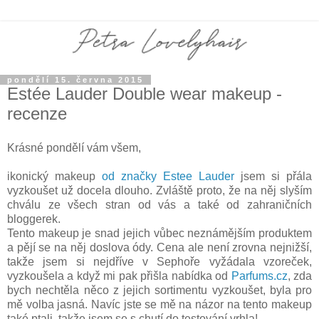
pondělí 15. června 2015
Estée Lauder Double wear makeup -
recenze
Krásné pondělí vám všem,
ikonický makeup
od značky Estee Lauder
jsem si přála
vyzkoušet už docela dlouho. Zvláště proto, že na něj slyším
chválu ze všech stran od vás a také od zahraničních
bloggerek.
Tento makeup je snad jejich vůbec neznámějším produktem
a pějí se na něj doslova ódy. Cena ale není zrovna nejnižší,
takže jsem si nejdříve v Sephoře vyžádala vzoreček,
vyzkoušela a když mi pak přišla nabídka od
Parfums.cz
, zda
bych nechtěla něco z jejich sortimentu vyzkoušet, byla pro
mě volba jasná. Navíc jste se mě na názor na tento makeup
také ptali, takže jsem se s chutí do testování vrhla!