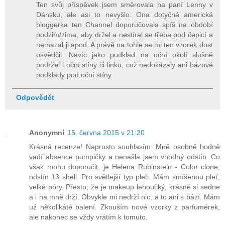
Ten svůj příspěvek jsem směrovala na paní Lenny v
Dánsku, ale asi to nevyšlo. Ona dotyčná americká
bloggerka ten Channel doporučovala spíš na období
podzim/zima, aby držel a nestíral se třeba pod čepicí a
nemazal ji apod. A právě na tohle se mi ten vzorek dost
osvědčil. Navíc jako podklad na oční okolí slušně
podržel i oční stíny či linku, což nedokázaly ani bázové
podklady pod oční stíny.
Odpovědět
Anonymní
15. června 2015 v 21:20
Krásná recenze! Naprosto souhlasím. Mně osobně hodně
vadí absence pumpičky a nenašla jsem vhodný odstín. Co
však mohu doporučit, je Helena Rubinstein - Color clone,
odstín 13 shell. Pro světlejší typ pleti. Mám smíšenou pleť,
velké póry. Přesto, že je makeup lehoučký, krásně si sedne
a i na mně drží. Obvykle mi nedrží nic, a to ani s bází. Mám
už několikáté balení. Zkouším nové vzorky z parfumérek,
ale nakonec se vždy vrátím k tomuto.