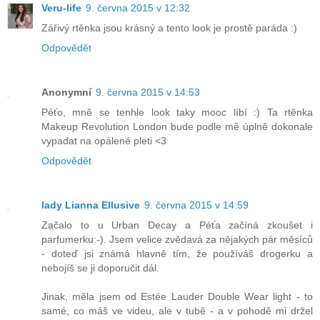
Veru-life
9. června 2015 v 12:32
Zářivý rtěnka jsou krásný a tento look je prostě paráda :)
Odpovědět
Anonymní
9. června 2015 v 14:53
Péťo, mně se tenhle look taky mooc líbí :) Ta rtěnka
Makeup Revolution London bude podle mě úplně dokonale
vypadat na opálené pleti <3
Odpovědět
lady Lianna Ellusive
9. června 2015 v 14:59
Začalo to u Urban Decay a Péťa začíná zkoušet i
parfumerku:-). Jsem velice zvědavá za nějakých pár měsíců
- doteď jsi známá hlavně tím, že používáš drogerku a
nebojíš se ji doporučit dál.
Jinak, měla jsem od Estée Lauder Double Wear light - to
samé, co máš ve videu, ale v tubě - a v pohodě mi držel