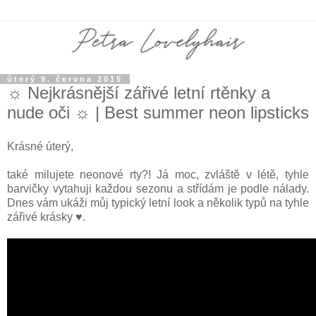
úterý 9. června 2015
☼ Nejkrásnější zářivé letní rtěnky a
nude oči ☼ | Best summer neon lipsticks
Krásné úterý,
také milujete neonové rty?! Já moc, zvláště v létě, tyhle
barvičky vytahuji každou sezonu a střídám je podle nálady.
Dnes vám ukáži můj typický letní look a několik typů na tyhle
zářivé krásky ♥.