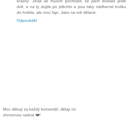
krásný. Jinak se musím pochlubit, že jsem dostala ještě
dvě, a na ty dojde po ptěchto a jsou taky nádherné trošku
do hněda, ale moc fajn. Jako na mě dělané.
Odpovědět
Moc děkuji za každý komentář, dělají mi
ohromnou radost ❤️!