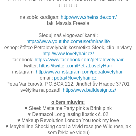
↓↓↓↓↓↓↓↓
na sobě: kardigan:
http://www.sheinside.com/
lak: Mavala Freesia
Sleduj náš vlogovací kanál:
https://www.youtube.com/user/miraslife
eshop: štětce Petralovelyhair, kosmetika Sleek, clip in vlasy
http://www.lovelyhair.cz/
facebook:
https://www.facebook.com/petralovelyhair
twitter:
https://twitter.com/PetraLovelyHair
instagram:
http://www.instagram.com/petralovelyhair
email:
petra@lovelyhair.cz
Petra Vančurová, P.O.BOX 212, Jindřichův Hradec 37701
světýlka na pozadí:
http://www.balldesign.cz/
o čem mluvím:
♥ Sleek Matte me Party pink a Brink pink
♥ Dermacol Long lasting lipstick č. 02
♥ Makeup Revolution London You took my love
♥ Maybelline Shocking coral a Vivid rose (ne Wild rose,jak
jsem řekla ve videu)