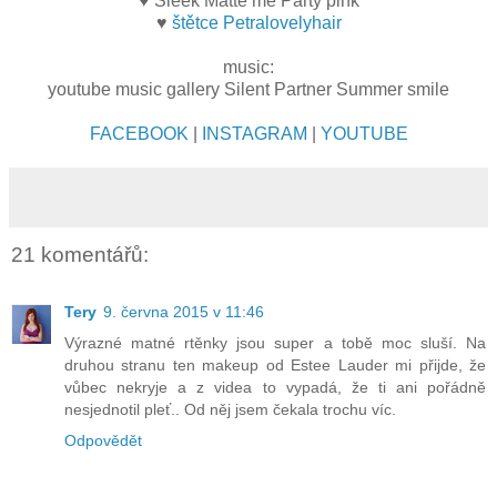
♥ Sleek Matte me Party pink
♥
štětce Petralovelyhair
music:
youtube music gallery Silent Partner Summer smile
FACEBOOK
|
INSTAGRAM
|
YOUTUBE
21 komentářů:
Tery
9. června 2015 v 11:46
Výrazné matné rtěnky jsou super a tobě moc sluší. Na
druhou stranu ten makeup od Estee Lauder mi přijde, že
vůbec nekryje a z videa to vypadá, že ti ani pořádně
nesjednotil pleť.. Od něj jsem čekala trochu víc.
Odpovědět