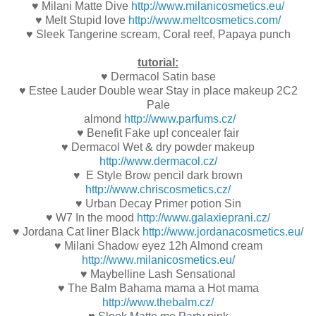
♥ Milani Matte Dive
http://www.milanicosmetics.eu/
♥ Melt Stupid love
http://www.meltcosmetics.com/
♥ Sleek Tangerine scream, Coral reef, Papaya punch
tutorial:
♥ Dermacol Satin base
♥ Estee Lauder Double wear Stay in place makeup 2C2
Pale
almond
http://www.parfums.cz/
♥ Benefit Fake up! concealer fair
♥ Dermacol Wet & dry powder makeup
http://www.dermacol.cz/
♥ E Style Brow pencil dark brown
http://www.chriscosmetics.cz/
♥ Urban Decay Primer potion Sin
♥ W7 In the mood
http://www.galaxieprani.cz/
♥ Jordana Cat liner Black
http://www.jordanacosmetics.eu/
♥ Milani Shadow eyez 12h Almond cream
http://www.milanicosmetics.eu/
♥ Maybelline Lash Sensational
♥ The Balm Bahama mama a Hot mama
http://www.thebalm.cz/