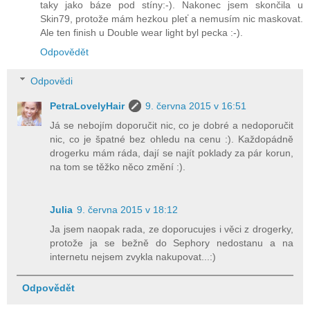
taky jako báze pod stíny:-). Nakonec jsem skončila u
Skin79, protože mám hezkou pleť a nemusím nic maskovat.
Ale ten finish u Double wear light byl pecka :-).
Odpovědět
Odpovědi
PetraLovelyHair
9. června 2015 v 16:51
Já se nebojím doporučit nic, co je dobré a nedoporučit
nic, co je špatné bez ohledu na cenu :). Každopádně
drogerku mám ráda, dají se najít poklady za pár korun,
na tom se těžko něco změní :).
Julia
9. června 2015 v 18:12
Ja jsem naopak rada, ze doporucujes i věci z drogerky,
protože ja se bežně do Sephory nedostanu a na
internetu nejsem zvykla nakupovat...:)
Odpovědět