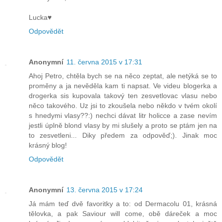
Lucka♥
Odpovědět
Anonymní
11. června 2015 v 17:31
Ahoj Petro, chtěla bych se na něco zeptat, ale netýká se to
proměny a ja nevěděla kam ti napsat. Ve videu blogerka a
drogerka sis kupovala takový ten zesvetlovac vlasu nebo
něco takového. Uz jsi to zkoušela nebo někdo v tvém okolí
s hnedymi vlasy??:) nechci dávat litr holicce a zase nevím
jestli úplně blond vlasy by mi slušely a proto se ptám jen na
to zesvetleni... Diky předem za odpověď;). Jinak moc
krásný blog!
Odpovědět
Anonymní
13. června 2015 v 17:24
Já mám teď dvě favoritky a to: od Dermacolu 01, krásná
tělovka, a pak Saviour will come, obě dáreček a moc