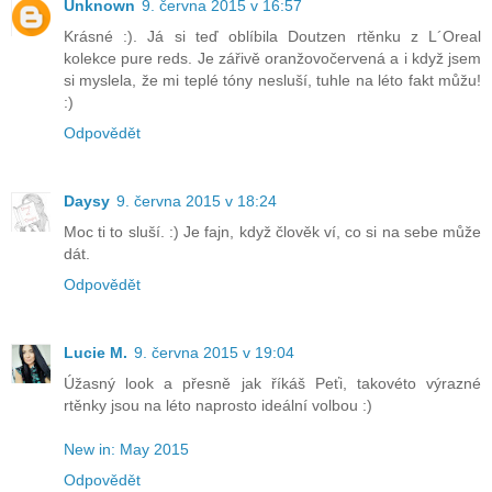
Unknown
9. června 2015 v 16:57
Krásné :). Já si teď oblíbila Doutzen rtěnku z L´Oreal
kolekce pure reds. Je zářivě oranžovočervená a i když jsem
si myslela, že mi teplé tóny nesluší, tuhle na léto fakt můžu!
:)
Odpovědět
Daysy
9. června 2015 v 18:24
Moc ti to sluší. :) Je fajn, když člověk ví, co si na sebe může
dát.
Odpovědět
Lucie M.
9. června 2015 v 19:04
Úžasný look a přesně jak říkáš Peťi, takovéto výrazné
rtěnky jsou na léto naprosto ideální volbou :)
New in: May 2015
Odpovědět