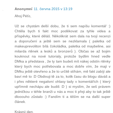
Anonymní
11. června 2015 v 13:19
Ahoj Péťo,
Už se chystám delší dobu, že ti sem napíšu komentář :)
Chtěla bych ti fakt moc poděkovat za tyhle videa a
příspěvky, které děláš. Několikrát sem dala na tvojí recenzi
a doporučení a ještě sem se nezklamala ( paletka od
makeuprevoliton bílá čokoládka, paletka od maybeline, asi
milarda rtěnek a lesků a bronzerů ). Občas se až bojim
kouknout na nové tutorialy, protože bydlim hned vedle
DMka a představa , že ty tam budeš mít nákej odstín rtěnky
který bych moc potřebovala a moc dobře vím, že mají v
DMku ještě otevřeno a že to určitě stíhám, mě fakt zabíjí ale
baví mě to :D Obdivuji tě za to, kolik času do blogu dáváš a
i přes některé negativní ohlasy tady v komentářích ( který
upřímně nechápu ale budiš :D ) si myslím, že seš právem
jedničkou v téhle branži u nás a moc ti přeji aby to tak ještě
dlooouho zůstalo :) Fandím ti a těším se na další super
článek.
Krásný den,