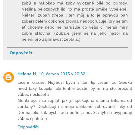
zubů a málokdo má zuby vyloženě bílé od přírody.
Většina bělozubých lidí to má prostě uměle vybělené.
Někteří zubaři (třeba i ten můj a to je opravdu pan
zubař) bělení dokonce zrovna nedoporučuje, prý se tím
ať chceme nebo ne narušuje do větší či menší míry
zubní sklovina. (Zubaře jsem se na jeho názor na
bělení pro zajímavost zeptala.)
Odpovědět
Helena H.
10. června 2015 v 20:32
Líčení krásné. Nejradši bych si ten lip cream od Sleeku
hned taky koupila, ale tenhle odstín by mi na sto procent
vůbec neslušel :/
Mohla bych se zeptat, jak jsi spokojená s těma linkama od
Jordany? Docházejí mi moje oblíbené zebrované linky od
Dermacolu, tak bych ráda pořídila nové a tyhle nevypadají
vůbec špatně :)
Odpovědět