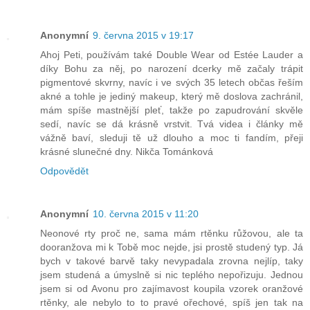
Anonymní
9. června 2015 v 19:17
Ahoj Peti, používám také Double Wear od Estée Lauder a
díky Bohu za něj, po narození dcerky mě začaly trápit
pigmentové skvrny, navíc i ve svých 35 letech občas řeším
akné a tohle je jediný makeup, který mě doslova zachránil,
mám spíše mastnější pleť, takže po zapudrování skvěle
sedí, navíc se dá krásně vrstvit. Tvá videa i články mě
vážně baví, sleduji tě už dlouho a moc ti fandím, přeji
krásné slunečné dny. Nikča Tománková
Odpovědět
Anonymní
10. června 2015 v 11:20
Neonové rty proč ne, sama mám rtěnku růžovou, ale ta
dooranžova mi k Tobě moc nejde, jsi prostě studený typ. Já
bych v takové barvě taky nevypadala zrovna nejlíp, taky
jsem studená a úmyslně si nic teplého nepořizuju. Jednou
jsem si od Avonu pro zajímavost koupila vzorek oranžové
rtěnky, ale nebylo to to pravé ořechové, spíš jen tak na