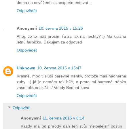
doma na osvěžení si zaexperimentovat...
Odpovědět
Anonymní
10. června 2015 v 15:26
Ahoj, čo to máš prosím ťa za lak na nechty? :) Má krásnu
letnú farbičku. Ďakujem za odpoveď
Odpovědět
Unknown
10. června 2015 v 15:47
Krásné, moc ti sluší barevné rtěnky, protože máš nádherné
zuby :-) já je nemám tak bílé, a proto mi barevná rtěnka
zase tolik nesluší :-/ Vendy Bednaříková
Odpovědět
Odpovědi
Anonymní
11. června 2015 v 8:14
Každý má od přírody dán ten svůj "nejbělejší" odstín