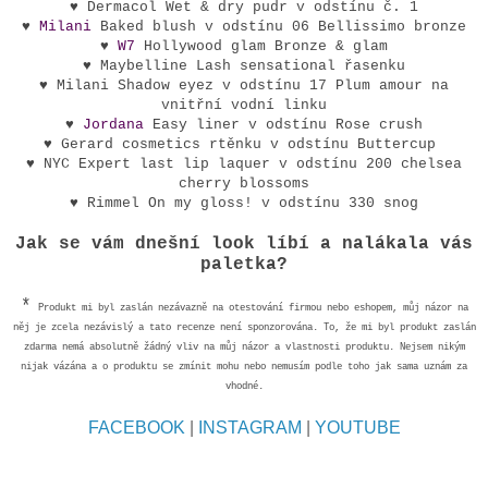
♥ Dermacol Wet & dry pudr v odstínu č. 1
♥
Milani
Baked blush v odstínu 06 Bellissimo bronze
♥
W7
Hollywood glam Bronze & glam
♥ Maybelline Lash sensational řasenku
♥ Milani Shadow eyez v odstínu 17 Plum amour na
vnitřní vodní linku
♥
Jordana
Easy liner v odstínu Rose crush
♥ Gerard cosmetics rtěnku v odstínu Buttercup
♥ NYC Expert last lip laquer v odstínu 200 chelsea
cherry blossoms
♥ Rimmel On my gloss! v odstínu 330 snog
Jak se vám dnešní look líbí a nalákala vás
paletka?
*
Produkt mi byl zaslán nezávazně na otestování firmou nebo eshopem, můj názor na
něj je zcela nezávislý a tato recenze není sponzorována. To, že mi byl produkt zaslán
zdarma nemá absolutně žádný vliv na můj názor a vlastnosti produktu. Nejsem nikým
nijak vázána a o produktu se zmínit mohu nebo nemusím podle toho jak sama uznám za
vhodné.
FACEBOOK
|
INSTAGRAM
|
YOUTUBE