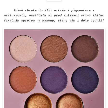
Pokud chcete docílit extrémní pigmentace a
přilnavosti, navlhčete si před aplikací stínů štětec
fixačním sprejem na makeup, stíny vám i déle vydrží!