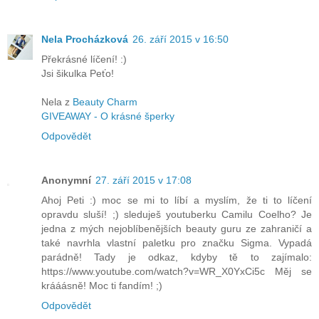
Nela Procházková
26. září 2015 v 16:50
Překrásné líčení! :)
Jsi šikulka Peťo!
Nela z
Beauty Charm
GIVEAWAY - O krásné šperky
Odpovědět
Anonymní
27. září 2015 v 17:08
Ahoj Peti :) moc se mi to líbí a myslím, že ti to líčení
opravdu sluší! ;) sleduješ youtuberku Camilu Coelho? Je
jedna z mých nejoblíbenějších beauty guru ze zahraničí a
také navrhla vlastní paletku pro značku Sigma. Vypadá
parádně! Tady je odkaz, kdyby tě to zajímalo:
https://www.youtube.com/watch?v=WR_X0YxCi5c Měj se
krááásně! Moc ti fandím! ;)
Odpovědět