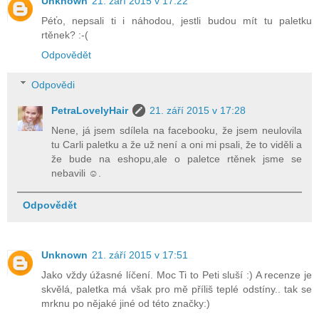
Unknown
21. září 2015 v 17:22
Péťo, nepsali ti i náhodou, jestli budou mít tu paletku
rtěnek? :-(
Odpovědět
Odpovědi
PetraLovelyHair
21. září 2015 v 17:28
Nene, já jsem sdílela na facebooku, že jsem neulovila
tu Carli paletku a že už není a oni mi psali, že to viděli a
že bude na eshopu,ale o paletce rtěnek jsme se
nebavili ☺.
Odpovědět
Unknown
21. září 2015 v 17:51
Jako vždy úžasné líčení. Moc Ti to Peti sluší :) A recenze je
skvělá, paletka má však pro mě příliš teplé odstíny.. tak se
mrknu po nějaké jiné od této značky:)