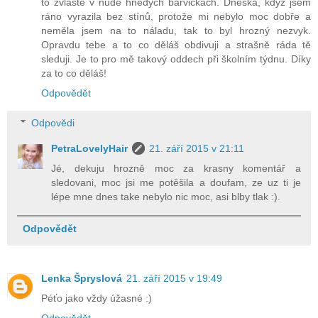
to zvláště v nude hnědých barvičkách. Dneska, když jsem
ráno vyrazila bez stínů, protože mi nebylo moc dobře a
neměla jsem na to náladu, tak to byl hrozný nezvyk.
Opravdu tebe a to co děláš obdivuji a strašně ráda tě
sleduji. Je to pro mě takový oddech při školním týdnu. Díky
za to co děláš!
Odpovědět
Odpovědi
PetraLovelyHair
21. září 2015 v 21:11
Jé, dekuju hrozně moc za krasny komentář a
sledovani, moc jsi me potěšila a doufam, ze uz ti je
lépe mne dnes take nebylo nic moc, asi blby tlak :).
Odpovědět
Lenka Špryslová
21. září 2015 v 19:49
Péťo jako vždy úžasné :)