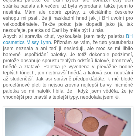
stránka padala a k večeru už byla vyprodaná, takže jsem to
nestihla. Mám ale dobré zprávy, z oficiálního českého
eshopu mi psali, že ji naskladní hned jak ji BH uvolní pro
velkoodběratele. Takže pokud jste dopadli jako já, tak
nezoufejte, paletka od Carli by měla být i u nás.
Abych si spravila chuť, vyzkoušela jsem tedy paletku
BH
cosmetics Missy Lynn
. Přiznám se vám, že tuto youtuberku
jsem neznala a ani teď ji nesleduji, ale moc se mi líbilo
barevné uspořádání paletky. Je totiž dokonale podzimní,
protože obsahuje spoustu teplých odstínů fialové, bronzové,
hnědé a zlatavé. Paletka je vyvedena v převážně hodně
teplých tónech, jen nejtmavší hnědá a fialová jsou neutrální
až studenější. Jak asi správně předpokládáte, k mé bledé
porcelánové pleti to nejsou zrovna nejlepší barvy, nicméně
paletka se mi natolik líbila, že i když jsem věděla, že je
vhodnější pro tmavší a teplejší typy, neodolala jsem ☺.