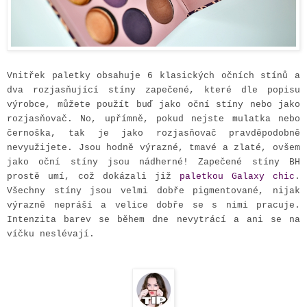
Vnitřek paletky obsahuje 6 klasických očních stínů a
dva rozjasňující stíny zapečené, které dle popisu
výrobce, můžete použít buď jako oční stíny nebo jako
rozjasňovač. No, upřímně, pokud nejste mulatka nebo
černoška, tak je jako rozjasňovač pravděpodobně
nevyužijete. Jsou hodně výrazné, tmavé a zlaté, ovšem
jako oční stíny jsou nádherné! Zapečené stíny BH
prostě umí, což dokázali již
paletkou Galaxy chic
.
Všechny stíny jsou velmi dobře pigmentované, nijak
výrazně nepráší a velice dobře se s nimi pracuje.
Intenzita barev se během dne nevytrácí a ani se na
víčku neslévají.