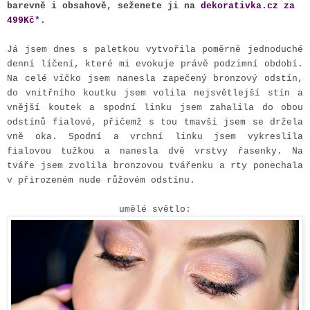
barevně i obsahově, seženete ji na
dekorativka.cz za
499Kč
*.
Já jsem dnes s paletkou vytvořila poměrně jednoduché
denní líčení, které mi evokuje právě podzimní období.
Na celé víčko jsem nanesla zapečený bronzový odstín,
do vnitřního koutku jsem volila nejsvětlejší stín a
vnější koutek a spodní linku jsem zahalila do obou
odstínů fialové, přičemž s tou tmavší jsem se držela
vně oka. Spodní a vrchní linku jsem vykreslila
fialovou tužkou a nanesla dvě vrstvy řasenky. Na
tváře jsem zvolila bronzovou tvářenku a rty ponechala
v přirozeném nude růžovém odstínu.
umělé světlo: