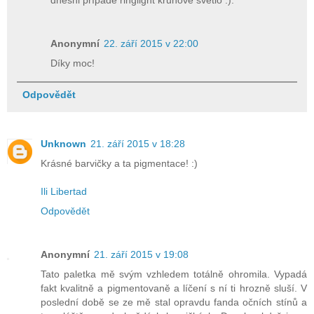
dnesni případě ringlight kruhove svetlo :).
Anonymní
22. září 2015 v 22:00
Díky moc!
Odpovědět
Unknown
21. září 2015 v 18:28
Krásné barvičky a ta pigmentace! :)
Ili Libertad
Odpovědět
Anonymní
21. září 2015 v 19:08
Tato paletka mě svým vzhledem totálně ohromila. Vypadá
fakt kvalitně a pigmentovaně a líčení s ní ti hrozně sluší. V
poslední době se ze mě stal opravdu fanda očních stínů a