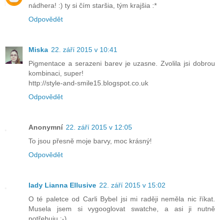
nádhera! :) ty si čím staršia, tým krajšia :*
Odpovědět
Miska
22. září 2015 v 10:41
Pigmentace a serazeni barev je uzasne. Zvolila jsi dobrou
kombinaci, super!
http://style-and-smile15.blogspot.co.uk
Odpovědět
Anonymní
22. září 2015 v 12:05
To jsou přesně moje barvy, moc krásný!
Odpovědět
lady Lianna Ellusive
22. září 2015 v 15:02
O té paletce od Carli Bybel jsi mi raději neměla nic říkat.
Musela jsem si vygooglovat swatche, a asi ji nutně
potřebuju :-) .