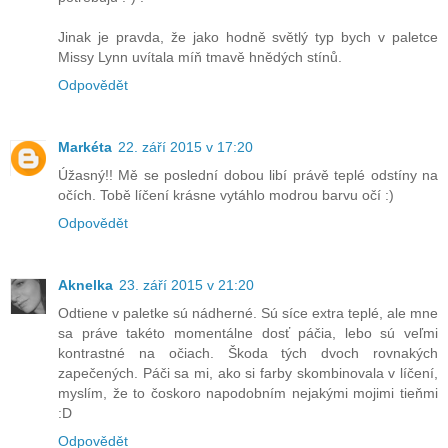
Jinak je pravda, že jako hodně světlý typ bych v paletce
Missy Lynn uvítala míň tmavě hnědých stínů.
Odpovědět
Markéta
22. září 2015 v 17:20
Úžasný!! Mě se poslední dobou libí právě teplé odstíny na
očích. Tobě líčení krásne vytáhlo modrou barvu očí :)
Odpovědět
Aknelka
23. září 2015 v 21:20
Odtiene v paletke sú nádherné. Sú síce extra teplé, ale mne
sa práve takéto momentálne dosť páčia, lebo sú veľmi
kontrastné na očiach. Škoda tých dvoch rovnakých
zapečených. Páči sa mi, ako si farby skombinovala v líčení,
myslím, že to čoskoro napodobním nejakými mojimi tieňmi
:D
Odpovědět