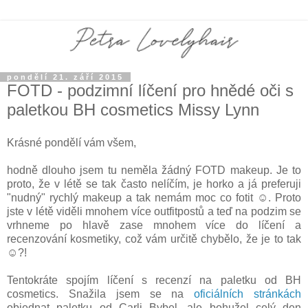
pondělí 21. září 2015
FOTD - podzimní líčení pro hnědé oči s
paletkou BH cosmetics Missy Lynn
Krásné pondělí vám všem,
hodně dlouho jsem tu neměla žádný FOTD makeup. Je to
proto, že v létě se tak často nelíčím, je horko a já preferuji
"nudný" rychlý makeup a tak nemám moc co fotit ☺. Proto
jste v létě viděli mnohem více outfitpostů a teď na podzim se
vrhneme po hlavě zase mnohem více do líčení a
recenzování kosmetiky, což vám určitě chybělo, že je to tak
☺?!
Tentokráte spojím líčení s recenzí na paletku od BH
cosmetics. Snažila jsem se na
oficiálních stránkách
objednat paletku od Carli Bybel, ale bohužel celý den