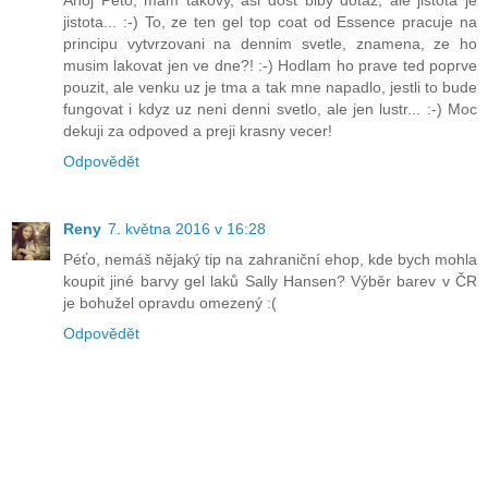
jistota... :-) To, ze ten gel top coat od Essence pracuje na
principu vytvrzovani na dennim svetle, znamena, ze ho
musim lakovat jen ve dne?! :-) Hodlam ho prave ted poprve
pouzit, ale venku uz je tma a tak mne napadlo, jestli to bude
fungovat i kdyz uz neni denni svetlo, ale jen lustr... :-) Moc
dekuji za odpoved a preji krasny vecer!
Odpovědět
Reny
7. května 2016 v 16:28
Péťo, nemáš nějaký tip na zahraniční ehop, kde bych mohla
koupit jiné barvy gel laků Sally Hansen? Výběr barev v ČR
je bohužel opravdu omezený :(
Odpovědět