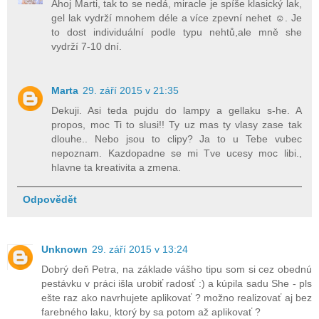
Ahoj Marti, tak to se nedá, miracle je spíše klasický lak,
gel lak vydrží mnohem déle a více zpevní nehet ☺. Je
to dost individuální podle typu nehtů,ale mně she
vydrží 7-10 dní.
Marta
29. září 2015 v 21:35
Dekuji. Asi teda pujdu do lampy a gellaku s-he. A
propos, moc Ti to slusi!! Ty uz mas ty vlasy zase tak
dlouhe.. Nebo jsou to clipy? Ja to u Tebe vubec
nepoznam. Kazdopadne se mi Tve ucesy moc libi.,
hlavne ta kreativita a zmena.
Odpovědět
Unknown
29. září 2015 v 13:24
Dobrý deň Petra, na základe vášho tipu som si cez obednú
pestávku v práci išla urobiť radosť :) a kúpila sadu She - pls
ešte raz ako navrhujete aplikovať ? možno realizovať aj bez
farebného laku, ktorý by sa potom až aplikovať ?