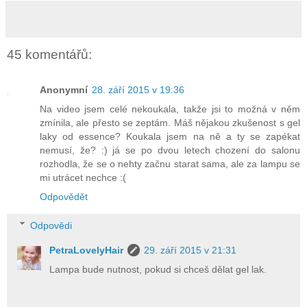
45 komentářů:
Anonymní
28. září 2015 v 19:36
Na video jsem celé nekoukala, takže jsi to možná v něm
zmínila, ale přesto se zeptám. Máš nějakou zkušenost s gel
laky od essence? Koukala jsem na ně a ty se zapékat
nemusí, že? :) já se po dvou letech chození do salonu
rozhodla, že se o nehty začnu starat sama, ale za lampu se
mi utrácet nechce :(
Odpovědět
Odpovědi
PetraLovelyHair
29. září 2015 v 21:31
Lampa bude nutnost, pokud si chceš dělat gel lak.