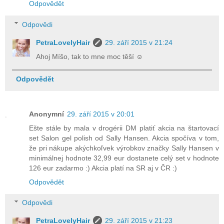
Odpovědět
Odpovědi
PetraLovelyHair
29. září 2015 v 21:24
Ahoj Míšo, tak to mne moc těší ☺
Odpovědět
Anonymní
29. září 2015 v 20:01
Ešte stále by mala v drogérii DM platiť akcia na štartovací
set Salon gel polish od Sally Hansen. Akcia spočíva v tom,
že pri nákupe akýchkoľvek výrobkov značky Sally Hansen v
minimálnej hodnote 32,99 eur dostanete celý set v hodnote
126 eur zadarmo :) Akcia platí na SR aj v ČR :)
Odpovědět
Odpovědi
PetraLovelyHair
29. září 2015 v 21:23