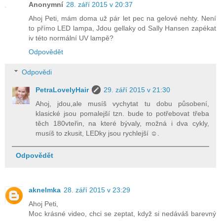
Anonymní
28. září 2015 v 20:37
Ahoj Peti, mám doma už pár let pec na gelové nehty. Není
to přímo LED lampa, Jdou gellaky od Sally Hansen zapékat
iv této normální UV lampě?
Odpovědět
Odpovědi
PetraLovelyHair
29. září 2015 v 21:30
Ahoj, jdou,ale musíš vychytat tu dobu působení,
klasické jsou pomalejší tzn. bude to potřebovat třeba
těch 180vteřin, na které bývaly, možná i dva cykly,
musíš to zkusit, LEDky jsou rychlejší ☺.
Odpovědět
aknelmka
28. září 2015 v 23:29
Ahoj Peti,
Moc krásné video, chci se zeptat, když si nedáváš barevný