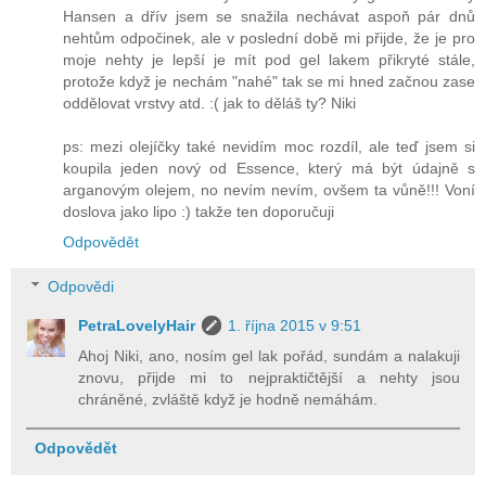
Hansen a dřív jsem se snažila nechávat aspoň pár dnů
nehtům odpočinek, ale v poslední době mi přijde, že je pro
moje nehty je lepší je mít pod gel lakem přikryté stále,
protože když je nechám "nahé" tak se mi hned začnou zase
oddělovat vrstvy atd. :( jak to děláš ty? Niki
ps: mezi olejíčky také nevidím moc rozdíl, ale teď jsem si
koupila jeden nový od Essence, který má být údajně s
arganovým olejem, no nevím nevím, ovšem ta vůně!!! Voní
doslova jako lipo :) takže ten doporučuji
Odpovědět
Odpovědi
PetraLovelyHair
1. října 2015 v 9:51
Ahoj Niki, ano, nosím gel lak pořád, sundám a nalakuji
znovu, přijde mi to nejpraktičtější a nehty jsou
chráněné, zvláště když je hodně nemáhám.
Odpovědět