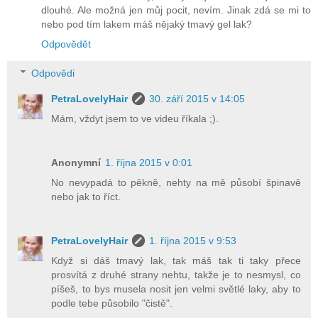
dlouhé. Ale možná jen můj pocit, nevím. Jinak zdá se mi to
nebo pod tím lakem máš nějaký tmavý gel lak?
Odpovědět
Odpovědi
PetraLovelyHair
30. září 2015 v 14:05
Mám, vždyt jsem to ve videu říkala ;).
Anonymní
1. října 2015 v 0:01
No nevypadá to pěkně, nehty na mě působí špinavě
nebo jak to říct.
PetraLovelyHair
1. října 2015 v 9:53
Když si dáš tmavý lak, tak máš tak ti taky přece
prosvítá z druhé strany nehtu, takže je to nesmysl, co
píšeš, to bys musela nosit jen velmi světlé laky, aby to
podle tebe působilo "čistě".