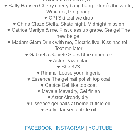
♥ Sally Hansen Cherry cherry bang bang, Plum´s the world,
Wine not, Ping pong
♥ OPI Ski teal we drop
♥ China Glaze Stella, Skate night, Midnight mission
♥ Catrice Marilyn & me, First class up grape, Greige! The
new beige!
♥ Madam Glam Drink with me, Electric five, Kiss nad tell,
Text me later
♥ Gabriella Salvete Stars Blue imperiale
♥ Astor Dawn lilac
♥ She 323
♥ Rimmel Loose your lingerie
♥ Essence The gel nail polish top coat
♥ Catrice Gel like top coat
♥ Mavala Mavadry, Gel finish
♥ Astor Already dry!
♥ Essence gel nails at home cuticle oil
♥ Sally Hansen cuticle oil
FACEBOOK
|
INSTAGRAM
|
YOUTUBE