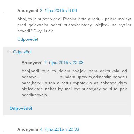
Anonymní
2. října 2015 v 8:08
Ahoj, to je super video! Prosim jeste o radu - pokud ma byt
pred gelovanim nehet suchy/ocisteny, olejicek na vyzivu
nevadi? Diky, Lucie
Odpovědět
Odpovědi
Anonymní
2. října 2015 v 22:33
Ahoj,vadi to,ja to delam tak,jak jsem odkoukala od
nehtove... sundam,upravim,odmastim,nanesu
base,barvu a top a setru vypotek a az nakonec dam
olejicek,ten nehet by mel byt suchy,aby se ti to pak
neodlupovalo...
Odpovědět
Anonymní
4. října 2015 v 20:33