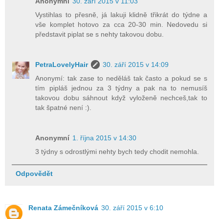
Anonymní
30. září 2015 v 11:03
Vystihlas to přesně, já lakuji klidně třikrát do týdne a
vše komplet hotovo za cca 20-30 min. Nedovedu si
představit piplat se s nehty takovou dobu.
PetraLovelyHair
30. září 2015 v 14:09
Anonymí: tak zase to neděláš tak často a pokud se s
tím pipláš jednou za 3 týdny a pak na to nemusíš
takovou dobu sáhnout když vyloženě nechceš,tak to
tak špatné není :).
Anonymní
1. října 2015 v 14:30
3 týdny s odrostlými nehty bych tedy chodit nemohla.
Odpovědět
Renata Zámečníková
30. září 2015 v 6:10