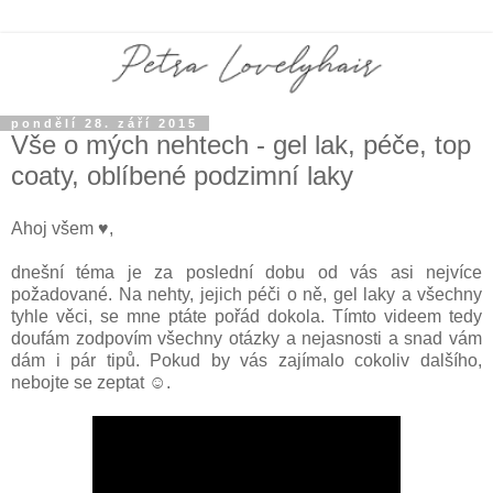
pondělí 28. září 2015
Vše o mých nehtech - gel lak, péče, top
coaty, oblíbené podzimní laky
Ahoj všem ♥,
dnešní téma je za poslední dobu od vás asi nejvíce
požadované. Na nehty, jejich péči o ně, gel laky a všechny
tyhle věci, se mne ptáte pořád dokola. Tímto videem tedy
doufám zodpovím všechny otázky a nejasnosti a snad vám
dám i pár tipů. Pokud by vás zajímalo cokoliv dalšího,
nebojte se zeptat ☺.