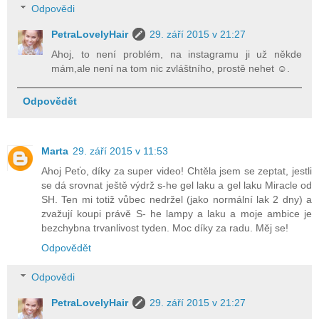
Odpovědi
PetraLovelyHair
29. září 2015 v 21:27
Ahoj, to není problém, na instagramu ji už někde
mám,ale není na tom nic zvláštního, prostě nehet ☺.
Odpovědět
Marta
29. září 2015 v 11:53
Ahoj Peťo, díky za super video! Chtěla jsem se zeptat, jestli
se dá srovnat ještě výdrž s-he gel laku a gel laku Miracle od
SH. Ten mi totiž vůbec nedržel (jako normální lak 2 dny) a
zvažují koupi právě S- he lampy a laku a moje ambice je
bezchybna trvanlivost tyden. Moc díky za radu. Měj se!
Odpovědět
Odpovědi
PetraLovelyHair
29. září 2015 v 21:27