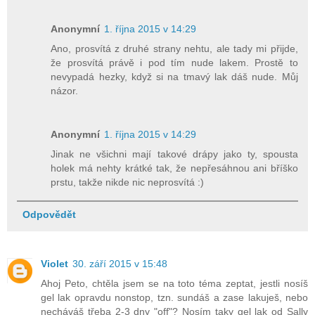
Anonymní
1. října 2015 v 14:29
Ano, prosvítá z druhé strany nehtu, ale tady mi přijde,
že prosvítá právě i pod tím nude lakem. Prostě to
nevypadá hezky, když si na tmavý lak dáš nude. Můj
názor.
Anonymní
1. října 2015 v 14:29
Jinak ne všichni mají takové drápy jako ty, spousta
holek má nehty krátké tak, že nepřesáhnou ani bříško
prstu, takže nikde nic neprosvítá :)
Odpovědět
Violet
30. září 2015 v 15:48
Ahoj Peto, chtěla jsem se na toto téma zeptat, jestli nosíš
gel lak opravdu nonstop, tzn. sundáš a zase lakuješ, nebo
necháváš třeba 2-3 dny "off"? Nosím taky gel lak od Sally