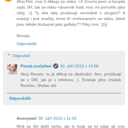
Ahoj Peti, moc ti děkuju za video. <3 Zrovna jsem si koupila
sadu SH, tak se video náramně hodí, moc mi pomohlo jako
vždy. :)) Ty she laky prodávají normálně v drogerii? A
existují i jiné značky, krom tří zmiňovaných ve videu, které
jsou někde dostupné jako gellaky?? Díky moc :))))
Renata
Odpovědět
Odpovědi
PetraLovelyHair
30. září 2015 v 14:08
Ahoj Renato, to já děkuji za sledování. Ano, prodávají
se v DM, jak je v infoboxu :). Existuje plno značek
Rocklac, Shelac atd
Odpovědět
Anonymní
30. září 2015 v 11:02
Mně se líbí delší nehty, ale ty tvoje se mi zdají až moc