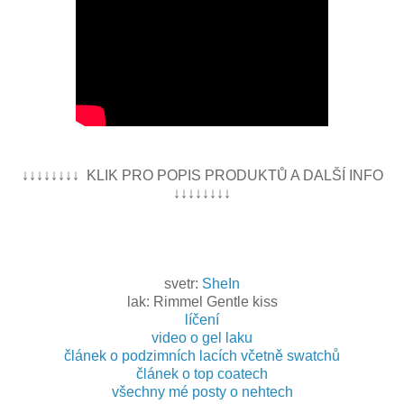
↓↓↓↓↓↓↓↓ KLIK PRO POPIS PRODUKTŮ A DALŠÍ INFO
↓↓↓↓↓↓↓↓
svetr:
SheIn
lak: Rimmel Gentle kiss
líčení
video o gel laku
článek o podzimních lacích včetně swatchů
článek o top coatech
všechny mé posty o nehtech