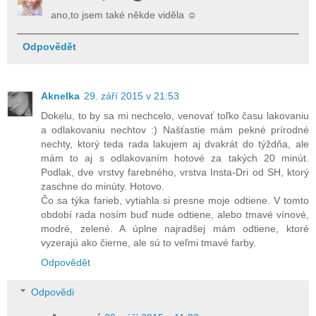
ano,to jsem také někde viděla ☺
Odpovědět
Aknelka
29. září 2015 v 21:53
Dokelu, to by sa mi nechcelo, venovať toľko času lakovaniu
a odlakovaniu nechtov :) Našťastie mám pekné prírodné
nechty, ktorý teda rada lakujem aj dvakrát do týždňa, ale
mám to aj s odlakovaním hotové za takých 20 minút.
Podlak, dve vrstvy farebného, vrstva Insta-Dri od SH, ktorý
zaschne do minúty. Hotovo.
Čo sa týka farieb, vytiahla si presne moje odtiene. V tomto
období rada nosím buď nude odtiene, alebo tmavé vínové,
modré, zelené. A úplne najradšej mám odtiene, ktoré
vyzerajú ako čierne, ale sú to veľmi tmavé farby.
Odpovědět
Odpovědi