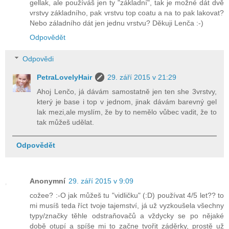
gellak, ale používáš jen ty "základní", tak je možné dát dvě
vrstvy základního, pak vrstvu top coatu a na to pak lakovat?
Nebo záladního dát jen jednu vrstvu? Děkuji Lenča :-)
Odpovědět
Odpovědi
PetraLovelyHair
29. září 2015 v 21:29
Ahoj Lenčo, já dávám samostatně jen ten she 3vrstvy,
který je base i top v jednom, jinak dávám barevný gel
lak mezi,ale myslím, že by to nemělo vůbec vadit, že to
tak můžeš udělat.
Odpovědět
Anonymní
29. září 2015 v 9:09
cožee? :-O jak můžeš tu "vidličku" (:D) používat 4/5 let?? to
mi musíš teda říct tvoje tajemství, já už vyzkoušela všechny
typy/značky těhle odstraňovačů a vždycky se po nějaké
době otupí a spíše mi to začne tvořit záděrky, prostě už