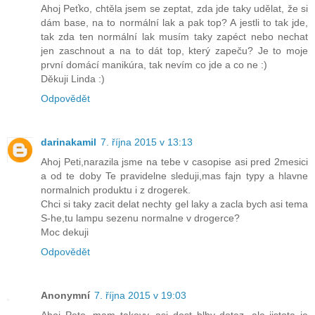
Ahoj Peťko, chtěla jsem se zeptat, zda jde taky udělat, že si
dám base, na to normální lak a pak top? A jestli to tak jde,
tak zda ten normální lak musím taky zapéct nebo nechat
jen zaschnout a na to dát top, který zapeču? Je to moje
první domácí manikúra, tak nevím co jde a co ne :)
Děkuji Linda :)
Odpovědět
darinakamil
7. října 2015 v 13:13
Ahoj Peti,narazila jsme na tebe v casopise asi pred 2mesici
a od te doby Te pravidelne sleduji,mas fajn typy a hlavne
normalnich produktu i z drogerek.
Chci si taky zacit delat nechty gel laky a zacla bych asi tema
S-he,tu lampu sezenu normalne v drogerce?
Moc dekuji
Odpovědět
Anonymní
7. října 2015 v 19:03
Ahoj Peto, mam takovy, asi dost blby dotaz, ale jistota je