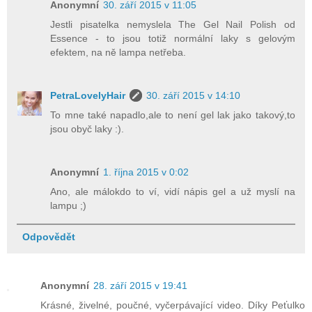
Anonymní
30. září 2015 v 11:05
Jestli pisatelka nemyslela The Gel Nail Polish od
Essence - to jsou totiž normální laky s gelovým
efektem, na ně lampa netřeba.
PetraLovelyHair
30. září 2015 v 14:10
To mne také napadlo,ale to není gel lak jako takový,to
jsou obyč laky :).
Anonymní
1. října 2015 v 0:02
Ano, ale málokdo to ví, vidí nápis gel a už myslí na
lampu ;)
Odpovědět
Anonymní
28. září 2015 v 19:41
Krásné, živelné, poučné, vyčerpávající video. Díky Peťulko