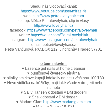
Sleduj náš vlogovací kanál:
https://www.youtube.com/user/miraslife
web:
http://www.petralovelyhair.com
eshop: štětce Petralovelyhair, clip in vlasy
http://www.lovelyhair.cz
facebook:
https://www.facebook.com/petralovelyhair
twitter:
https://twitter.com/PetraLovelyHair
instagram:
http://www.instagram.com/petralovelyhair
email: petra@lovelyhair.cz
Petra Vančurová, P.O.BOX 212, Jindřichův Hradec 37701
o čem mluvím:
♥ Essence gel nails at home cleanser
♥ buničinové čtverečky lékárna
♥ pilníky smirkové kupuji kdekoliv na netu většinou 100/180
♥ Nevo vidlička na kůžičky, mají také všude v drogerii nebo
na netu
♥ Sally Hansen k dostání v DM drogerii
♥ She k dostání v DM drogerii
♥ Madam Glam
http://www.madamglam.com
♥ Madam Glam 419, 071