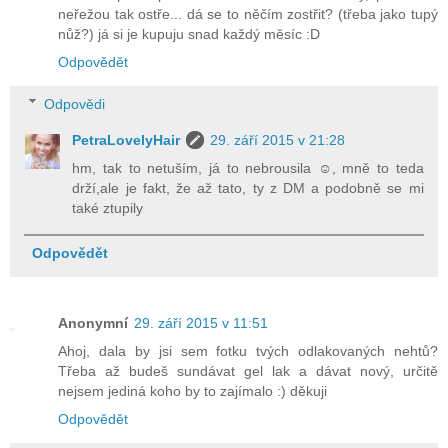
neřežou tak ostře... dá se to něčím zostřit? (třeba jako tupý
nůž?) já si je kupuju snad každý měsíc :D
Odpovědět
Odpovědi
PetraLovelyHair
29. září 2015 v 21:28
hm, tak to netuším, já to nebrousila ☺, mně to teda
drží,ale je fakt, že až tato, ty z DM a podobně se mi
také ztupily
Odpovědět
Anonymní
29. září 2015 v 11:51
Ahoj, dala by jsi sem fotku tvých odlakovaných nehtů?
Třeba až budeš sundávat gel lak a dávat nový, určitě
nejsem jediná koho by to zajímalo :) děkuji
Odpovědět