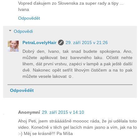
Vopred ďakujem zo Slovenska za super rady a tipy ...
Ivana
Odpovědět
Odpovědi
PetraLovelyHair
29. září 2015 v 21:26
Dobrý den, Ivano, tak snad budete spokojena. Ano,
můžete aplikovat bez barevného laku. Očistit nehte
lihem, dát první vrstvu, zapéci v lampě a pak ještě další
dvě. Nakonec opět setřít lihovým čističem a na to pak
můžete vesele lakovat ☺.
Odpovědět
Anonymní
29. září 2015 v 14:10
Ahoj Peti, jsem stráááášně mooooc ráda, že jsi udělala toto
video. Konečně v těch gel lacích mám jasno a vím, jak na to
:-) Měj se krásně!!! Pa Míša