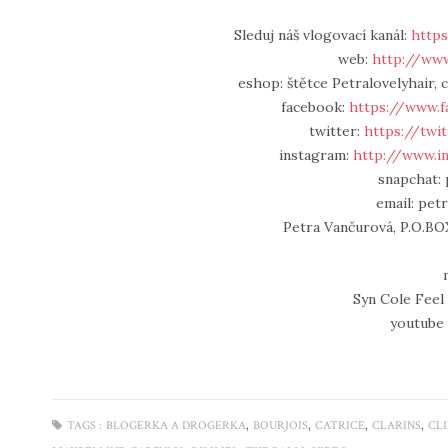
Sleduj náš vlogovací kanál:
https
web:
http://www
eshop: štětce Petralovelyhair, c
facebook:
https://www.f
twitter:
https://twi
instagram:
http://www.i
snapchat: 
email: pet
Petra Vančurová, P.O.BOX
Syn Cole Fee
youtube 
,
,
,
,
TAGS :
BLOGERKA A DROGERKA
BOURJOIS
CATRICE
CLARINS
CL