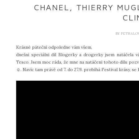
CHANEL, THIERRY MUGL
CLI
BY
PETRALO
Krásné páteční odpoledne vám všem,
dnešní speciální díl Blogerky a drogerky jsem natáčela
Tesco. Jsem moc ráda, že mne na natáčení tohoto dílu pozva
☺. Navíc tam právě od 7. do 27.9. probíhá Festival krásy, s