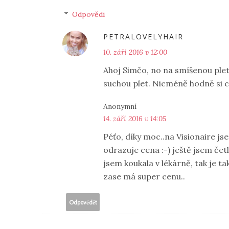
Odpovědi
PETRALOVELYHAIR
10. září 2016 v 12:00
Ahoj Simčo, no na smíšenou plet
suchou plet. Nicméně hodně si c
Anonymní
14. září 2016 v 14:05
Péťo, díky moc..na Visionaire js
odrazuje cena :-) ještě jsem četl
jsem koukala v lékárně, tak je t
zase má super cenu..
Odpovědět