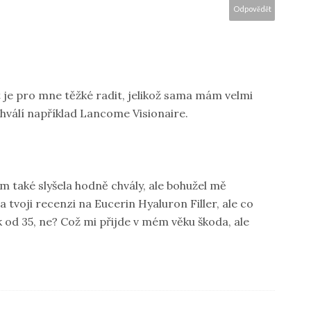
Odpovědět
 je pro mne těžké radit, jelikož sama mám velmi
hválí například Lancome Visionaire.
em také slyšela hodně chvály, ale bohužel mě
a tvoji recenzi na Eucerin Hyaluron Filler, ale co
ak od 35, ne? Což mi přijde v mém věku škoda, ale