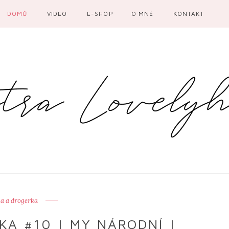
DOMŮ
VIDEO
E-SHOP
O MNĚ
KONTAKT
a a drogerka
A #10 | MY NÁRODNÍ |