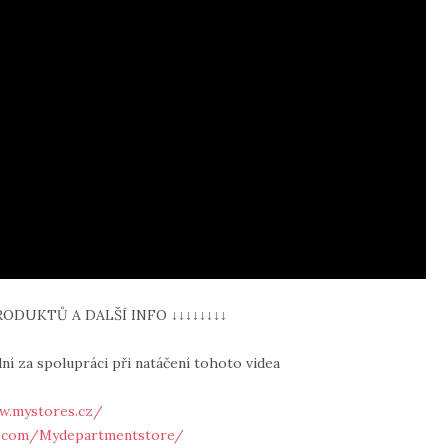
RODUKTŮ A DALŠÍ INFO ↓↓↓↓↓↓↓↓
 za spolupráci při natáčení tohoto videa
w.mystores.cz/
k.com/Mydepartmentstore/