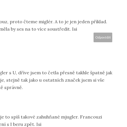
ouz, proto čteme miglér. A to je jen jeden příklad.
měla by ses na to více soustředit. Isi
Odpovědět
ler s U, dříve jsem to četla přesně takhle špatně jak
je, stejně tak jako u ostatních značek jsem si vše
stě správně.
e, je to spíš takové zahuhňané mjugler. Francouzi
ní s I beru zpět. Isi