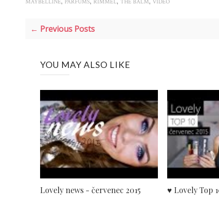
,
,
,
,
MAYBELLINE
PARFUMS
RIMMEL
THE BALM
VIDEO
← Previous Posts
YOU MAY ALSO LIKE
Lovely news - červenec 2015
♥ Lovely Top 1