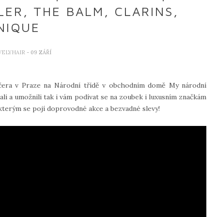
ER, THE BALM, CLARINS,
NIQUE
VELYHAIR
- 09 ZÁŘÍ
 včera v Praze na Národní třídě v obchodním domě My národní
li a umožnili tak i vám podívat se na zoubek i luxusním značkám
e kterým se pojí doprovodné akce a bezvadné slevy!