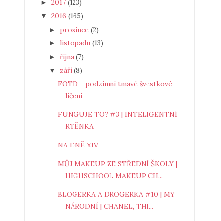
2017
(123)
►
2016
(165)
▼
prosince
(2)
►
listopadu
(13)
►
října
(7)
►
září
(8)
▼
FOTD - podzimní tmavé švestkové
líčení
FUNGUJE TO? #3 | INTELIGENTNÍ
RTĚNKA
NA DNĚ XIV.
MŮJ MAKEUP ZE STŘEDNÍ ŠKOLY |
HIGHSCHOOL MAKEUP CH...
BLOGERKA A DROGERKA #10 | MY
NÁRODNÍ | CHANEL, THI...