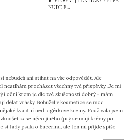
💕 VLOG 💕 | HEKTICKÝ PETRA
NUDE E...
si nebudeš ani stíhat na vše odpovědět. Ale
l nestíhám procházet všechny tvé příspěvky...Je mi
vý i oční krém je dle tvé zkušenosti dobrý - mám
ají dělat vrásky. Bohužel v kosmetice se moc
nějaké kvalitní nedrogérkové krémy. Používala jsem
yzkoušet zase něco jiného (prý se mají krémy po
 že si tady psala o Eucerinu, ale ten mi přijde spíše