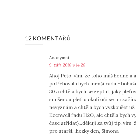
12 KOMENTÁŘŮ
Anonymní
9. září 2016 v 14:26
Ahoj Péťo, vím, že toho máš hodně a a
potřebovala bych menší radu - bohuže
30 a chtěla bych se zeptat, jaký pleťo
smíšenou pleť, u okolí očí se mi začín
nevyznám a chtěla bych vyzkoušet už 
Keenwell řadu H2O, ale chtěla bych v
čase střídat)...děkuji za tvůj tip, vím,
pro starší...hezký den, Simona