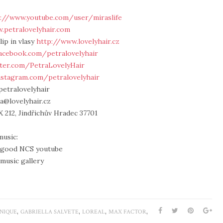
://www.youtube.com/user/miraslife
.petralovelyhair.com
lip in vlasy
http://www.lovelyhair.cz
acebook.com/petralovelyhair
tter.com/PetraLovelyHair
nstagram.com/petralovelyhair
petralovelyhair
ra@lovelyhair.cz
 212, Jindřichův Hradec 37701
music:
l good NCS youtube
music gallery
,
,
,
,
INIQUE
GABRIELLA SALVETE
LOREAL
MAX FACTOR