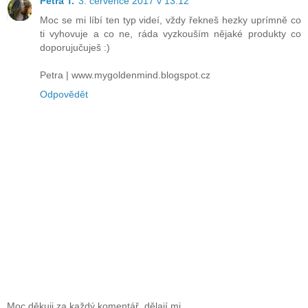
Petra T.
3. července 2017 v 13:12
Moc se mi líbí ten typ videí, vždy řekneš hezky uprímně co
ti vyhovuje a co ne, ráda vyzkouším nějaké produkty co
doporujučuješ :)
Petra | www.mygoldenmind.blogspot.cz
Odpovědět
Moc děkuji za každý komentář, dělají mi