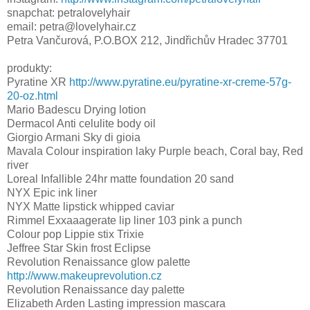
snapchat: petralovelyhair
email: petra@lovelyhair.cz
Petra Vančurová, P.O.BOX 212, Jindřichův Hradec 37701
produkty:
Pyratine XR
http://www.pyratine.eu/pyratine-xr-creme-57g-
20-oz.html
Mario Badescu Drying lotion
Dermacol Anti celulite body oil
Giorgio Armani Sky di gioia
Mavala Colour inspiration laky Purple beach, Coral bay, Red
river
Loreal Infallible 24hr matte foundation 20 sand
NYX Epic ink liner
NYX Matte lipstick whipped caviar
Rimmel Exxaaagerate lip liner 103 pink a punch
Colour pop Lippie stix Trixie
Jeffree Star Skin frost Eclipse
Revolution Renaissance glow palette
http://www.makeuprevolution.cz
Revolution Renaissance day palette
Elizabeth Arden Lasting impression mascara