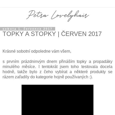
sobota 1. července 2017
TOPKY A STOPKY | ČERVEN 2017
Krásné sobotní odpoledne vám všem,
s prvním prázdninvým dnem přináším topky a propadáky
minulého měsíce. I tentokrát jsem toho testovala docela
hodně, takže bylo z čeho vybírat a některé produkty se
rázem zařadily do kategorie hojně používaných :).