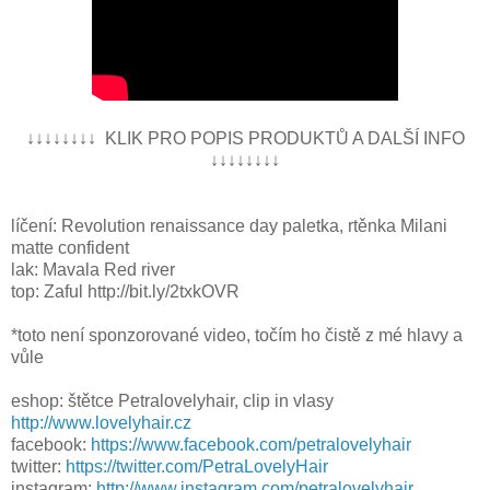
↓↓↓↓↓↓↓↓ KLIK PRO POPIS PRODUKTŮ A DALŠÍ INFO
↓↓↓↓↓↓↓↓
líčení: Revolution renaissance day paletka, rtěnka Milani
matte confident
lak: Mavala Red river
top: Zaful http://bit.ly/2txkOVR
*toto není sponzorované video, točím ho čistě z mé hlavy a
vůle
eshop: štětce Petralovelyhair, clip in vlasy
http://www.lovelyhair.cz
facebook:
https://www.facebook.com/petralovelyhair
twitter:
https://twitter.com/PetraLovelyHair
instagram:
http://www.instagram.com/petralovelyhair