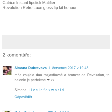
Catrice Instant lipstick Matifier
Revolution Retro Luxe gloss lip kit honour
2 komentáře:
Simona Dubravova
1. července 2017 v 19:48
mňa zaujalo duo rozjasňovač a bronzer od Revolution, to
balenie je perfektné ❤ xx
Simona |
l i v e i n f o x w o r l d
Odpovědět