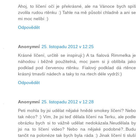
Ahoj, to líčení očí je překrásné, ale na Vánoce bych spíš
zvolila rudou rtěnku :) Tahle na mě působí chladně a ani se
mi moc nelíbí :)
Odpovědět
Anonymní
25. listopadu 2012 v 12:25
Krásné líčení, určitě se inspiruji:) A ta fialová Rimmelka je
náhodou i běžně použitelná, moc jsem si ji oblíbila jako
podklad pod červenou rtěnku. Fialový podklad dá rtěnce
krásný tmavší nádech a taky to na rtech déle vydrží:)
Odpovědět
Anonymní
25. listopadu 2012 v 12:28
Peti mohla by jsi udělat nějaké hnědé smokey líčení? Nebo
tak něco? :) Vím, že jsi teď dělala líčení na Terku, ale podle
obrázku bych si to vážně udělat nedokázala.Neudělala by
jsi na to líčení video? Nebo na nějaké podobné?..Budu
tančit na polonéze tak bych byla ráda :) Jinak líčení ti sluší