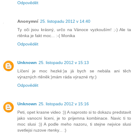
Odpovědět
Anonymní
25. listopadu 2012 v 14:40
Ty oči jsou krásný, určo na Vánoce vyzkouším! ;-) Ale ta
rtěnka je fakt moc... :-( Monika
Odpovědět
Unknown
25. listopadu 2012 v 15:13
Líčení je moc hezké:)a já bych se nebála ani těch
výrazných rtěněk:)mám ráda výrazné rty:)
Odpovědět
Unknown
25. listopadu 2012 v 15:16
Peti, opet krasne video :)) A naprosto si to dokazu predstavit
jako vanocni liceni, je to prijemna kombinace. Navic ti to
moc slusi :)) A podle meho nazoru, ti stejne nejvice slusi
svetlejsi ruzove rtenky... :)