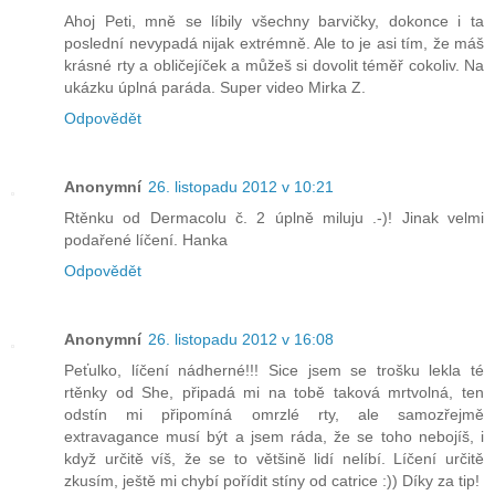
Ahoj Peti, mně se líbily všechny barvičky, dokonce i ta
poslední nevypadá nijak extrémně. Ale to je asi tím, že máš
krásné rty a obličejíček a můžeš si dovolit téměř cokoliv. Na
ukázku úplná paráda. Super video Mirka Z.
Odpovědět
Anonymní
26. listopadu 2012 v 10:21
Rtěnku od Dermacolu č. 2 úplně miluju .-)! Jinak velmi
podařené líčení. Hanka
Odpovědět
Anonymní
26. listopadu 2012 v 16:08
Peťulko, líčení nádherné!!! Sice jsem se trošku lekla té
rtěnky od She, připadá mi na tobě taková mrtvolná, ten
odstín mi připomíná omrzlé rty, ale samozřejmě
extravagance musí být a jsem ráda, že se toho nebojíš, i
když určitě víš, že se to většině lidí nelíbí. Líčení určitě
zkusím, ještě mi chybí pořídit stíny od catrice :)) Díky za tip!