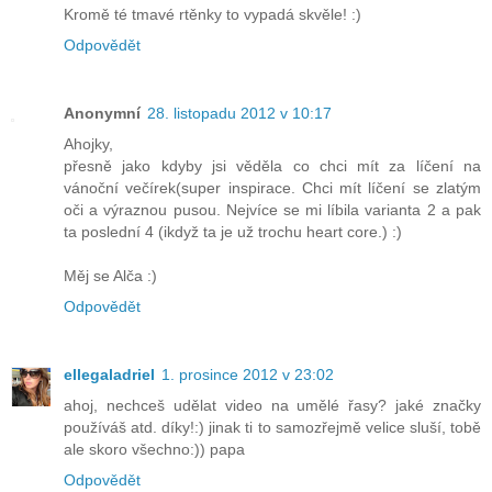
Kromě té tmavé rtěnky to vypadá skvěle! :)
Odpovědět
Anonymní
28. listopadu 2012 v 10:17
Ahojky,
přesně jako kdyby jsi věděla co chci mít za líčení na
vánoční večírek(super inspirace. Chci mít líčení se zlatým
oči a výraznou pusou. Nejvíce se mi líbila varianta 2 a pak
ta poslední 4 (ikdyž ta je už trochu heart core.) :)
Měj se Alča :)
Odpovědět
ellegaladriel
1. prosince 2012 v 23:02
ahoj, nechceš udělat video na umělé řasy? jaké značky
používáš atd. díky!:) jinak ti to samozřejmě velice sluší, tobě
ale skoro všechno:)) papa
Odpovědět