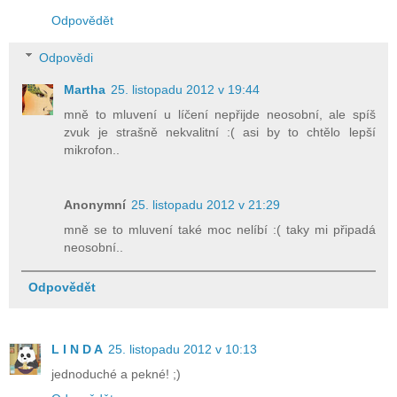
Odpovědět
Odpovědi
Martha
25. listopadu 2012 v 19:44
mně to mluvení u líčení nepřijde neosobní, ale spíš
zvuk je strašně nekvalitní :( asi by to chtělo lepší
mikrofon..
Anonymní
25. listopadu 2012 v 21:29
mně se to mluvení také moc nelíbí :( taky mi připadá
neosobní..
Odpovědět
L I N D A
25. listopadu 2012 v 10:13
jednoduché a pekné! ;)