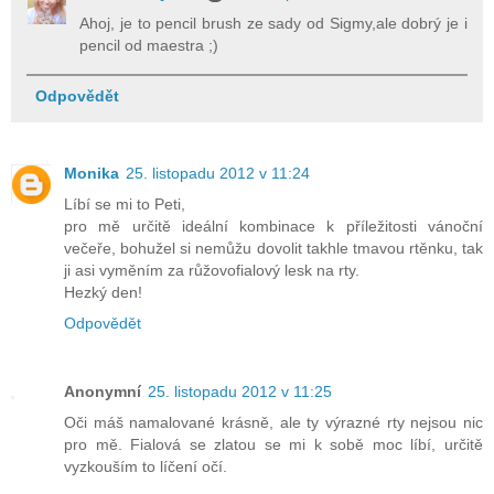
Ahoj, je to pencil brush ze sady od Sigmy,ale dobrý je i
pencil od maestra ;)
Odpovědět
Monika
25. listopadu 2012 v 11:24
Líbí se mi to Peti,
pro mě určitě ideální kombinace k příležitosti vánoční
večeře, bohužel si nemůžu dovolit takhle tmavou rtěnku, tak
ji asi vyměním za růžovofialový lesk na rty.
Hezký den!
Odpovědět
Anonymní
25. listopadu 2012 v 11:25
Oči máš namalované krásně, ale ty výrazné rty nejsou nic
pro mě. Fialová se zlatou se mi k sobě moc líbí, určitě
vyzkouším to líčení očí.