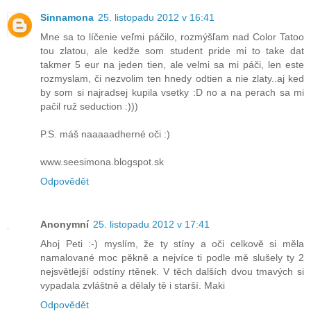
Sinnamona
25. listopadu 2012 v 16:41
Mne sa to líčenie veľmi páčilo, rozmýšľam nad Color Tatoo
tou zlatou, ale kedže som student pride mi to take dat
takmer 5 eur na jeden tien, ale velmi sa mi páči, len este
rozmyslam, či nezvolim ten hnedy odtien a nie zlaty..aj ked
by som si najradsej kupila vsetky :D no a na perach sa mi
pačil ruž seduction :)))
P.S. máš naaaaadherné oči :)
www.seesimona.blogspot.sk
Odpovědět
Anonymní
25. listopadu 2012 v 17:41
Ahoj Peti :-) myslím, že ty stíny a oči celkově si měla
namalované moc pěkně a nejvíce ti podle mě slušely ty 2
nejsvětlejší odstíny rtěnek. V těch dalších dvou tmavých si
vypadala zvláštně a dělaly tě i starší. Maki
Odpovědět