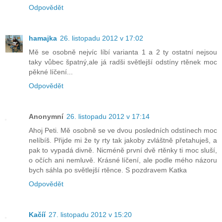
Odpovědět
hamajka
26. listopadu 2012 v 17:02
Mě se osobně nejvíc líbí varianta 1 a 2 ty ostatní nejsou
taky vůbec špatný,ale já radši světlejší odstíny rtěnek moc
pěkné líčení...
Odpovědět
Anonymní
26. listopadu 2012 v 17:14
Ahoj Peti. Mě osobně se ve dvou posledních odstínech moc
nelíbíš. Přijde mi že ty rty tak jakoby zvláštně přetahuješ, a
pak to vypadá divně. Nicméně první dvě rtěnky ti moc sluší,
o očích ani nemluvě. Krásné líčení, ale podle mého názoru
bych sáhla po světlejší rtěnce. S pozdravem Katka
Odpovědět
Kačíí
27. listopadu 2012 v 15:20