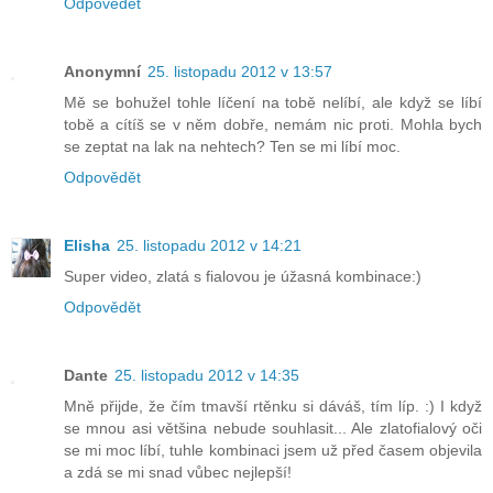
Odpovědět
Anonymní
25. listopadu 2012 v 13:57
Mě se bohužel tohle líčení na tobě nelíbí, ale když se líbí
tobě a cítíš se v něm dobře, nemám nic proti. Mohla bych
se zeptat na lak na nehtech? Ten se mi líbí moc.
Odpovědět
Elisha
25. listopadu 2012 v 14:21
Super video, zlatá s fialovou je úžasná kombinace:)
Odpovědět
Dante
25. listopadu 2012 v 14:35
Mně přijde, že čím tmavší rtěnku si dáváš, tím líp. :) I když
se mnou asi většina nebude souhlasit... Ale zlatofialový oči
se mi moc líbí, tuhle kombinaci jsem už před časem objevila
a zdá se mi snad vůbec nejlepší!