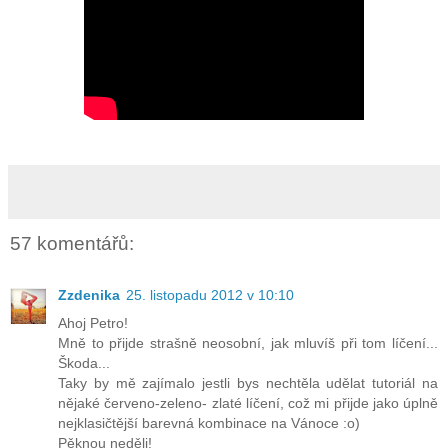
57 komentářů:
Zzdenika
25. listopadu 2012 v 10:10
Ahoj Petro!
Mně to přijde strašně neosobní, jak mluvíš při tom líčení...
Škoda...
Taky by mě zajímalo jestli bys nechtěla udělat tutoriál na
nějaké červeno-zeleno- zlaté líčení, což mi přijde jako úplně
nejklasičtější barevná kombinace na Vánoce :o)
Pěknou neděli!