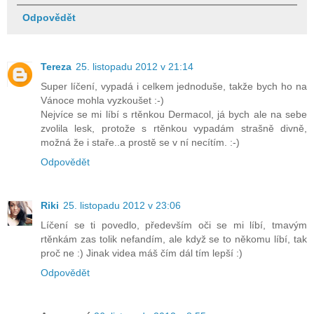
Odpovědět
Tereza
25. listopadu 2012 v 21:14
Super líčení, vypadá i celkem jednoduše, takže bych ho na
Vánoce mohla vyzkoušet :-)
Nejvíce se mi líbí s rtěnkou Dermacol, já bych ale na sebe
zvolila lesk, protože s rtěnkou vypadám strašně divně,
možná že i staře..a prostě se v ní necítím. :-)
Odpovědět
Riki
25. listopadu 2012 v 23:06
Líčení se ti povedlo, především oči se mi líbí, tmavým
rtěnkám zas tolik nefandím, ale když se to někomu líbí, tak
proč ne :) Jinak videa máš čím dál tím lepší :)
Odpovědět