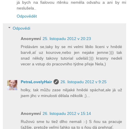
já bych na fialovou rtěnku neměla odvahu a ani by mi
neslušela..
Odpovědět
Odpovědi
Anonymní
25. listopadu 2012 v 20:23
Pridávám se,taky by se mi velmi libilo liceni v hnědé
barvě,ať uz kourove,nebo jen nejake jemne:))) tak
snad někdy takovy tutorial udeláš:))) krasny nedeli
vecer a vstup do pracovniho týdne přeje Nela,)
PetraLovelyHair
26. listopadu 2012 v 9:25
holky, tak můžu zase nějaké hnědé spáchat,ale já už
jsem jihc v minulosti dělala několik ;)...
Anonymní
26. listopadu 2012 v 15:14
Ružovú sme tu tiež dlho nemali :-) S ňou sa pracuje
ťažšie, pretože veľmi ľahko sa to s ňou dá prehnať.