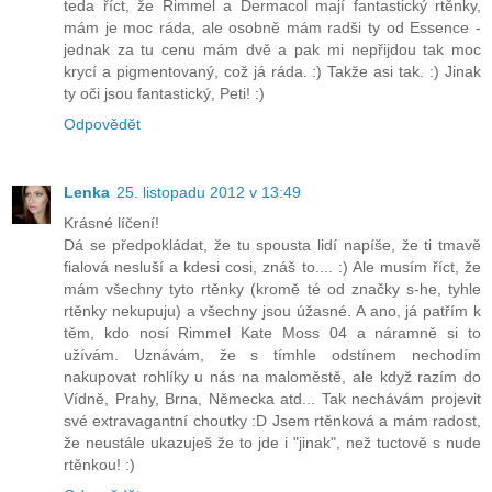
teda říct, že Rimmel a Dermacol mají fantastický rtěnky,
mám je moc ráda, ale osobně mám radši ty od Essence -
jednak za tu cenu mám dvě a pak mi nepřijdou tak moc
krycí a pigmentovaný, což já ráda. :) Takže asi tak. :) Jinak
ty oči jsou fantastický, Peti! :)
Odpovědět
Lenka
25. listopadu 2012 v 13:49
Krásné líčení!
Dá se předpokládat, že tu spousta lidí napíše, že ti tmavě
fialová nesluší a kdesi cosi, znáš to.... :) Ale musím říct, že
mám všechny tyto rtěnky (kromě té od značky s-he, tyhle
rtěnky nekupuju) a všechny jsou úžasné. A ano, já patřím k
těm, kdo nosí Rimmel Kate Moss 04 a náramně si to
užívám. Uznávám, že s tímhle odstínem nechodím
nakupovat rohlíky u nás na maloměstě, ale když razím do
Vídně, Prahy, Brna, Německa atd... Tak nechávám projevit
své extravagantní choutky :D Jsem rtěnková a mám radost,
že neustále ukazuješ že to jde i "jinak", než tuctově s nude
rtěnkou! :)