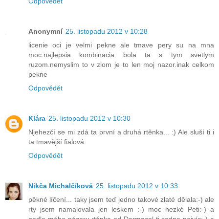
Odpovědět
Anonymní
25. listopadu 2012 v 10:28
licenie oci je velmi pekne ale tmave pery su na mna
moc.najlepsia kombinacia bola ta s tym svetlym
ruzom.nemyslim to v zlom je to len moj nazor.inak celkom
pekne
Odpovědět
Klára
25. listopadu 2012 v 10:30
Njehezčí se mi zdá ta první a druhá rtěnka... :) Ale sluší ti i
ta tmavější fialová.
Odpovědět
Nikča Michalčíková
25. listopadu 2012 v 10:33
pěkné líčení... taky jsem teď jedno takové zlaté dělala:-) ale
rty jsem namalovala jen leskem :-) moc hezké Peti:-) a
podle mého názoru rtěnka od Dermacol ti sedne nejvíc:-) a