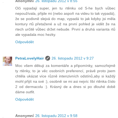
Anonymní
26. listopadu 2012 v 8:55
Oči vypadají super, jen tu rtěnku od S-he bych vůbec
nepoužívala, přijde mi (nebo aspoň na videu to tak vypadá),
že se podivně slejvá do map, vypadá to jak kdyby jsi měla
kontury rtů přetažené a už na první pohled je vidět že na
rtech určitě vůbec držet nebude. První a druhá varianta rtů
ale vypadala moc hezky.
Odpovědět
PetraLovelyHair
26. listopadu 2012 v 9:27
Moc všem děkuji za komentáře a připomínky, samozřejmě
ty rtěnky, to je věc osobních preferencí, právě proto jsem
chtěla ukázat více různě intenzivních odstínů,aby si každý
mohl přijít na své :), osobně se mi asi nejvíc líbí rtěnka číslo
2 od dermacolu :). Krásný de a dnes si po dlouhé době
dáme outfit.
Odpovědět
Anonymní
26. listopadu 2012 v 9:58