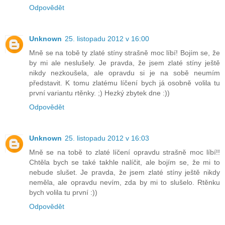
Odpovědět
Unknown
25. listopadu 2012 v 16:00
Mně se na tobě ty zlaté stíny strašně moc líbí! Bojím se, že
by mi ale neslušely. Je pravda, že jsem zlaté stíny ještě
nikdy nezkoušela, ale opravdu si je na sobě neumím
představit. K tomu zlatému líčení bych já osobně volila tu
první variantu rtěnky. ;) Hezký zbytek dne :))
Odpovědět
Unknown
25. listopadu 2012 v 16:03
Mně se na tobě to zlaté líčení opravdu strašně moc líbí!!
Chtěla bych se také takhle nalíčit, ale bojím se, že mi to
nebude slušet. Je pravda, že jsem zlaté stíny ještě nikdy
neměla, ale opravdu nevím, zda by mi to slušelo. Rtěnku
bych volila tu první :))
Odpovědět