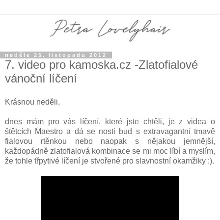
neděle 25. listopadu 2012
7. video pro kamoska.cz -Zlatofialové
vánoční líčení
Krásnou neděli,
dnes mám pro vás líčení, které jste chtěli, je z videa o
štětcích Maestro a dá se nosti bud s extravagantní tmavě
fialovou rtěnkou nebo naopak s nějakou jemnější,
každopádně zlatofialová kombinace se mi moc líbí a myslím,
že tohle třpytivé líčení je stvořené pro slavnostní okamžiky :).