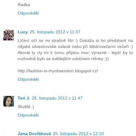
Radka
Odpovědět
Lucy
25. listopadu 2012 v 11:37
Líčení očí se mi strašně líbí :) Dokážu si ho představit na
nějaké silvestrovské oslavě nebo při štědrovečerní večeři :)
Akorát ty rty mi k tomu přijdou moc výrazné - lepší by to
rozhodně bylo se světlejším odstínem rtěnky :))
http://fashion-is-myobsession.blogspot.cz/
Odpovědět
Teri J.
25. listopadu 2012 v 11:47
Skvělé :)
Odpovědět
Jana Dvořáková
25. listopadu 2012 v 12:10