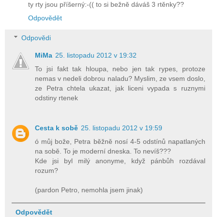
ty rty jsou příšerný:-(( to si bežně dáváš 3 rtěnky??
Odpovědět
Odpovědi
MiMa
25. listopadu 2012 v 19:32
To jsi fakt tak hloupa, nebo jen tak rypes, protoze
nemas v nedeli dobrou naladu? Myslim, ze vsem doslo,
ze Petra chtela ukazat, jak liceni vypada s ruznymi
odstiny rtenek
Cesta k sobě
25. listopadu 2012 v 19:59
ó můj bože, Petra běžně nosí 4-5 odstínů napatlaných
na sobě. To je moderní dneska. To nevíš???
Kde jsi byl milý anonyme, když pánbůh rozdával
rozum?
(pardon Petro, nemohla jsem jinak)
Odpovědět