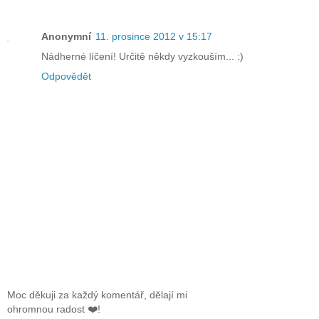
Anonymní
11. prosince 2012 v 15:17
Nádherné líčení! Určitě někdy vyzkouším... :)
Odpovědět
Moc děkuji za každý komentář, dělají mi
ohromnou radost ❤️!