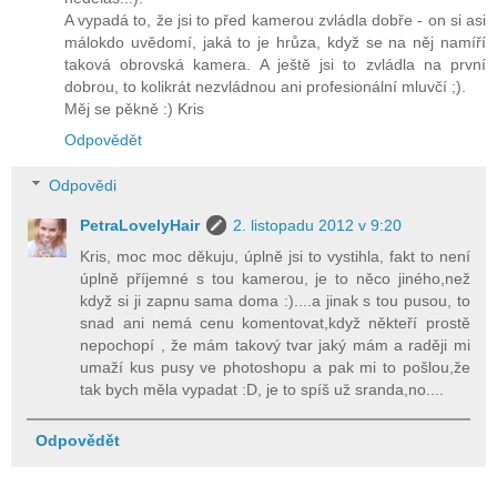
A vypadá to, že jsi to před kamerou zvládla dobře - on si asi
málokdo uvědomí, jaká to je hrůza, když se na něj namíří
taková obrovská kamera. A ještě jsi to zvládla na první
dobrou, to kolikrát nezvládnou ani profesionální mluvčí ;).
Měj se pěkně :) Kris
Odpovědět
Odpovědi
PetraLovelyHair
2. listopadu 2012 v 9:20
Kris, moc moc děkuju, úplně jsi to vystihla, fakt to není
úplně příjemné s tou kamerou, je to něco jiného,než
když si ji zapnu sama doma :)....a jinak s tou pusou, to
snad ani nemá cenu komentovat,když někteří prostě
nepochopí , že mám takový tvar jaký mám a raději mi
umaží kus pusy ve photoshopu a pak mi to pošlou,že
tak bych měla vypadat :D, je to spíš už sranda,no....
Odpovědět