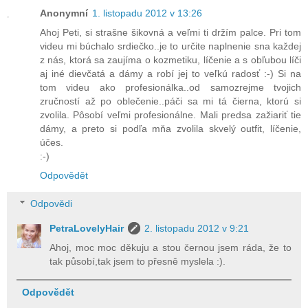
Anonymní
1. listopadu 2012 v 13:26
Ahoj Peti, si strašne šikovná a veľmi ti držím palce. Pri tom
videu mi búchalo srdiečko..je to určite naplnenie sna každej
z nás, ktorá sa zaujíma o kozmetiku, líčenie a s obľubou líči
aj iné dievčatá a dámy a robí jej to veľkú radosť :-) Si na
tom videu ako profesionálka..od samozrejme tvojich
zručností až po oblečenie..páči sa mi tá čierna, ktorú si
zvolila. Pôsobí veľmi profesionálne. Mali predsa zažiariť tie
dámy, a preto si podľa mňa zvolila skvelý outfit, líčenie,
účes.
:-)
Odpovědět
Odpovědi
PetraLovelyHair
2. listopadu 2012 v 9:21
Ahoj, moc moc děkuju a stou černou jsem ráda, že to
tak působí,tak jsem to přesně myslela :).
Odpovědět