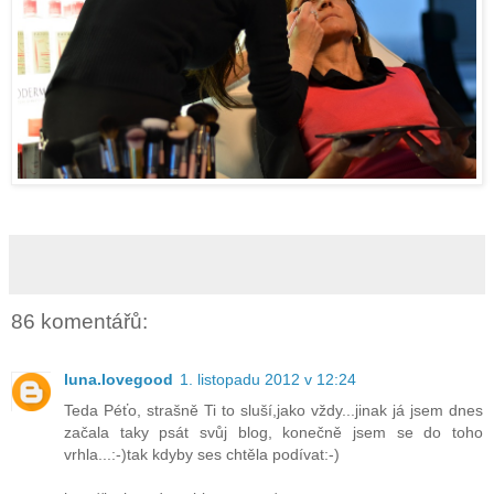
86 komentářů:
luna.lovegood
1. listopadu 2012 v 12:24
Teda Péťo, strašně Ti to sluší,jako vždy...jinak já jsem dnes
začala taky psát svůj blog, konečně jsem se do toho
vrhla...:-)tak kdyby ses chtěla podívat:-)