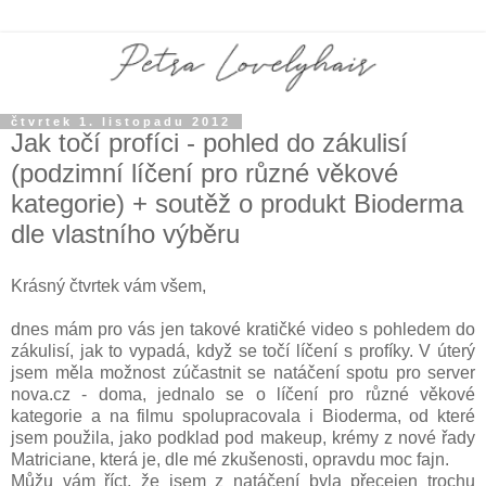
čtvrtek 1. listopadu 2012
Jak točí profíci - pohled do zákulisí
(podzimní líčení pro různé věkové
kategorie) + soutěž o produkt Bioderma
dle vlastního výběru
Krásný čtvrtek vám všem,
dnes mám pro vás jen takové kratičké video s pohledem do
zákulisí, jak to vypadá, když se točí líčení s profíky. V úterý
jsem měla možnost zúčastnit se natáčení spotu pro server
nova.cz - doma, jednalo se o líčení pro různé věkové
kategorie a na filmu spolupracovala i Bioderma, od které
jsem použila, jako podklad pod makeup, krémy z nové řady
Matriciane, která je, dle mé zkušenosti, opravdu moc fajn.
Můžu vám říct, že jsem z natáčení byla přecejen trochu