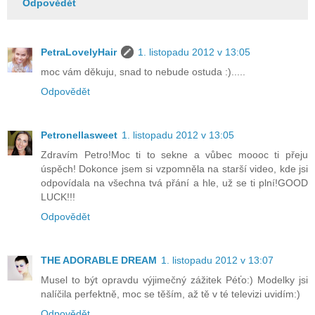
Odpovědět
PetraLovelyHair
1. listopadu 2012 v 13:05
moc vám děkuju, snad to nebude ostuda :).....
Odpovědět
Petronellasweet
1. listopadu 2012 v 13:05
Zdravím Petro!Moc ti to sekne a vůbec moooc ti přeju
úspěch! Dokonce jsem si vzpomněla na starší video, kde jsi
odpovídala na všechna tvá přání a hle, už se ti plní!GOOD
LUCK!!!
Odpovědět
THE ADORABLE DREAM
1. listopadu 2012 v 13:07
Musel to být opravdu výjimečný zážitek Péťo:) Modelky jsi
nalíčila perfektně, moc se těším, až tě v té televizi uvidím:)
Odpovědět