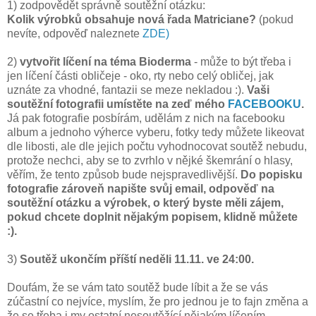
1) zodpovědět správně soutěžní otázku:
Kolik výrobků obsahuje nová řada Matriciane?
(pokud
nevíte, odpověď naleznete
ZDE)
2)
vytvořit líčení na téma Bioderma
- může to být třeba i
jen líčení části obličeje - oko, rty nebo celý obličej, jak
uznáte za vhodné, fantazii se meze nekladou :).
Vaši
soutěžní fotografii umístěte na zeď mého
FACEBOOKU
.
Já pak fotografie posbírám, udělám z nich na facebooku
album a jednoho výherce vyberu, fotky tedy můžete likeovat
dle libosti, ale dle jejich počtu vyhodnocovat soutěž nebudu,
protože nechci, aby se to zvrhlo v nějké škemrání o hlasy,
věřím, že tento způsob bude nejspravedlivější.
Do popisku
fotografie zároveň napište svůj email, odpověď na
soutěžní otázku a výrobek, o který byste měli zájem,
pokud chcete doplnit nějakým popisem, klidně můžete
:).
3)
Soutěž ukončím příští neděli 11.11. ve 24:00.
Doufám, že se vám tato soutěž bude líbit a že se vás
zúčastní co nejvíce, myslím, že pro jednou je to fajn změna a
že se třeba i my ostatní nesoutěžící nějakým líčením