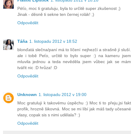
Plastic Lipstick
1. listopadu 2012 v 18:28
Péťo, moc ti gratuluju, byla to určitě super zkušenost ;)
Jinak - děsně ti sekne ten černej rolák! ;)
Odpovědět
Táňa
1. listopadu 2012 v 18:52
blonďatá slečna/paní má to líčení nejhezčí a strašně jí sluší.
ale i tobě Peťo, určitě to bylo super :) na kameru jsem
mluvila jednou a teda nevěděla jsem vůbec jak se mám
tvářit nic :D hrůza! :D
Odpovědět
Unknown
1. listopadu 2012 v 19:00
Moc gratuluji k takovému úspěchu :) Moc ti to přeju,jsi fakt
profík, hrozně šikovná. Moc se mi líbí jak máš tady učesané
vlasy, copak sis s nimi udělala? :)
Odpovědět