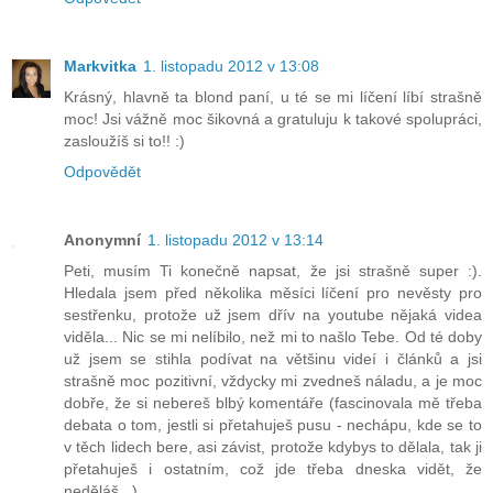
Markvitka
1. listopadu 2012 v 13:08
Krásný, hlavně ta blond paní, u té se mi líčení líbí strašně
moc! Jsi vážně moc šikovná a gratuluju k takové spolupráci,
zasloužíš si to!! :)
Odpovědět
Anonymní
1. listopadu 2012 v 13:14
Peti, musím Ti konečně napsat, že jsi strašně super :).
Hledala jsem před několika měsíci líčení pro nevěsty pro
sestřenku, protože už jsem dřív na youtube nějaká videa
viděla... Nic se mi nelíbilo, než mi to našlo Tebe. Od té doby
už jsem se stihla podívat na většinu videí i článků a jsi
strašně moc pozitivní, vždycky mi zvedneš náladu, a je moc
dobře, že si nebereš blbý komentáře (fascinovala mě třeba
debata o tom, jestli si přetahuješ pusu - nechápu, kde se to
v těch lidech bere, asi závist, protože kdybys to dělala, tak ji
přetahuješ i ostatním, což jde třeba dneska vidět, že
neděláš...).