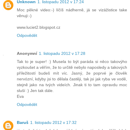
Unknown
1. listopadu 2012 v 17:24
Moc pěkné video:-) líčíš nádherně, já se vizážistice take
věnuji:-)
www.luciet2.blogspot.cz
Odpovědět
Anonymní
1. listopadu 2012 v 17:28
Tak to je super! :) Musela to být paráda si něco takovýho
vyzkoušet a věřím, že to určitě nebylo naposledy a takových
příležitostí budeš mít víc. Jasný, že poprvé je člověk
nervózní, kdyby jsi to dělala častěji, tak jsi jak ryba ve vodě,
stejně jako na tvých videích. Jinak ti to tam opravdu moc
sluší :) Jen tak dále.
Eva
Odpovědět
Baruš
1. listopadu 2012 v 17:32