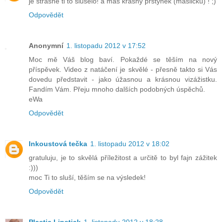
jé strašně ti to slušelo! a máš krásný prstýnek (mašličku) ! ;)
Odpovědět
Anonymní
1. listopadu 2012 v 17:52
Moc mě Váš blog baví. Pokaždé se těším na nový
příspěvek. Video z natáčení je skvělé - přesně takto si Vás
dovedu představit - jako úžasnou a krásnou vizážistku.
Fandím Vám. Přeju mnoho dalších podobných úspěchů.
eWa
Odpovědět
Inkoustová tečka
1. listopadu 2012 v 18:02
gratuluju, je to skvělá příležitost a určitě to byl fajn zážitek
:)))
moc Ti to sluší, těším se na výsledek!
Odpovědět