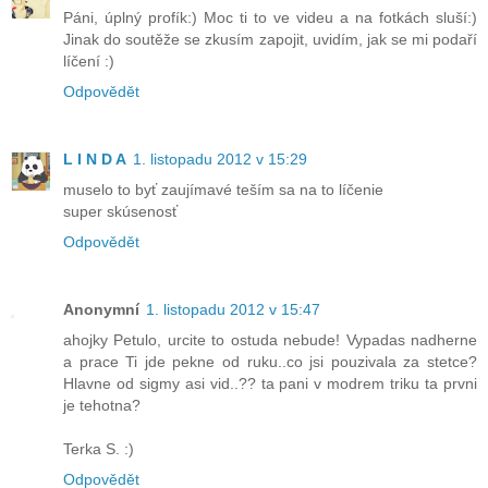
Páni, úplný profík:) Moc ti to ve videu a na fotkách sluší:)
Jinak do soutěže se zkusím zapojit, uvidím, jak se mi podaří
líčení :)
Odpovědět
L I N D A
1. listopadu 2012 v 15:29
muselo to byť zaujímavé teším sa na to líčenie
super skúsenosť
Odpovědět
Anonymní
1. listopadu 2012 v 15:47
ahojky Petulo, urcite to ostuda nebude! Vypadas nadherne
a prace Ti jde pekne od ruku..co jsi pouzivala za stetce?
Hlavne od sigmy asi vid..?? ta pani v modrem triku ta prvni
je tehotna?
Terka S. :)
Odpovědět