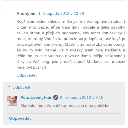
Anonymní
1. listopadu 2012 v 13:28
Když jsem video shlédla, měla jsem z Vás opravdu radost:)
Držím moc palce, ať se Vám daří i nadále a další nabídky
se jen hrnou a přeji do budoucna, aby tento koníček byl i
prací, která by Vás živila, protože co je lepšího, než když je
práce zároveň koníčkem:) Myslím, že máte zbytečné obavy,
že by to bylo trapné, už z ukázky jsem byla nadšená a
těším se na celé video na nova.cz-doma. Mějte se krásně:)
Díky za Váš blog, jste prostě super! Markéta ps.: manžel
musí být pyšný:)
Odpovědět
Odpovědi
PetraLovelyHair
2. listopadu 2012 v 9:18
Markéto, moc Vám děkuji, moc jste mne potěšila!
Odpovědět