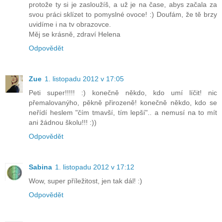
protože ty si je zasloužíš, a už je na čase, abys začala za
svou práci sklízet to pomyslné ovoce! :) Doufám, že tě brzy
uvidíme i na tv obrazovce.
Měj se krásně, zdraví Helena
Odpovědět
Zue
1. listopadu 2012 v 17:05
Peti super!!!!! :) konečně někdo, kdo umí líčit! nic
přemalovanýho, pěkně přirozeně! konečně někdo, kdo se
neřídí heslem "čím tmavší, tím lepší".. a nemusí na to mít
ani žádnou školu!!! :))
Odpovědět
Sabina
1. listopadu 2012 v 17:12
Wow, super příležitost, jen tak dál! :)
Odpovědět