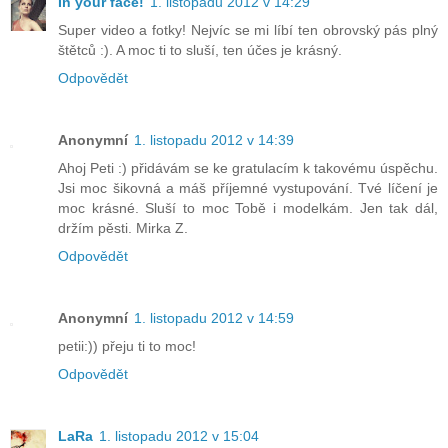
In your face!
1. listopadu 2012 v 14:29
Super video a fotky! Nejvíc se mi líbí ten obrovský pás plný
štětců :). A moc ti to sluší, ten účes je krásný.
Odpovědět
Anonymní
1. listopadu 2012 v 14:39
Ahoj Peti :) přidávám se ke gratulacím k takovému úspěchu.
Jsi moc šikovná a máš příjemné vystupování. Tvé líčení je
moc krásné. Sluší to moc Tobě i modelkám. Jen tak dál,
držím pěsti. Mirka Z.
Odpovědět
Anonymní
1. listopadu 2012 v 14:59
petii:)) přeju ti to moc!
Odpovědět
LaRa
1. listopadu 2012 v 15:04