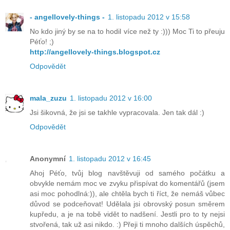
- angellovely-things -
1. listopadu 2012 v 15:58
No kdo jiný by se na to hodil více než ty :))) Moc Ti to přeuju
Péťo! ;)
http://angellovely-things.blogspot.cz
Odpovědět
mala_zuzu
1. listopadu 2012 v 16:00
Jsi šikovná, že jsi se takhle vypracovala. Jen tak dál :)
Odpovědět
Anonymní
1. listopadu 2012 v 16:45
Ahoj Péťo, tvůj blog navštěvuji od samého počátku a
obvykle nemám moc ve zvyku přispívat do komentářů (jsem
asi moc pohodlná:)), ale chtěla bych ti říct, že nemáš vůbec
důvod se podceňovat! Udělala jsi obrovský posun směrem
kupředu, a je na tobě vidět to nadšení. Jestli pro to ty nejsi
stvořená, tak už asi nikdo. :) Přeji ti mnoho dalších úspěchů,