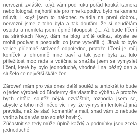
nervozní, zvláště, když vám pod ruku pořád kouká kamera
nebo fotograf, nejhorší ale pro mne kupodivu bylo na kameru
mluvit, i když jsem to nakonec zvládla na první dobrou,
nervozní jsme z toho byla a tak doufám, že si neudělám
ostudu a nemlela jsem úplné hlouposti :).....Až bude líčení
na stránkách Novy, dám na blog určitě odkaz, abyste se
mohli podívat a posoudit, co jsme vytvořili :). Jinak to bylo
velice příjemně strávené odpoledne, protože líčení je můj
koníček a ohromně mne baví a tak jsem byla za tuto
příležitost moc ráda a vděčná a snažila jsem se vymyslet
líčení, které by bylo jednoduché, vhodné i na běžný den a
slušelo co největší škále žen.
Zároveň mám pro vás dnes další soutěž a tentokrát to bude
o jeden výrobek od Biodermy dle vlastního výběru. A protože
bych chtěla soutěž nějak ozvláštnit, rozhodla jsem se,
abyste z toho měli něco víc i vy, že vymyslím tentokrát jiná
pravidla, než že stačí komentář a mail, snad vám to nebude
vadit a bude vás tato soutěž bavit :).
Zúčastnit se tedy může úplně každý a podmínky jsou zcela
jednoduché: