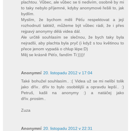
plachtou. Vůbec, ale vůbec se ti nedivím, osobně by mi
to taky nebylo příjemné, kdyby anonymové řešili to, jak
bydlím.
Myslím, že bychom měli Péťu respektovat a její
rozhodnutí taktéž, můžeme být vůbec rádi, že i přes
rejpavý anonymy dělá videa dál.
Ale určitě souhlasím se slečnou, že bych taky byla
nejradši, aby plachta byla pryč (i když s tou květinou to
přece jenom vypadá o chlup lépe:D)
Měj se krásně Péťo, fandím Ti:))))!
Anonymní
20. listopadu 2012 v 17:04
Také bohužel souhlasím.. :( Videa už se mi nelíbí tolik
jako dřív.. dřív to bylo osobitější a opravdu lepší.. :)
Petruš, kašli na anonymy :) a natáčej jako
dřív..prosiim..
Zuza
Anonymní
20. listopadu 2012 v 22:31