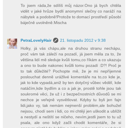
To jsem ráda,že sdílíš můj názor.Ono já bych chtěla
vidět v jaké hrůze bydlí anonymní slečny co naráží na
nábytek a podobně!Protože to domací prostředí působí
báječně uvolněně.Mischa
PetraLovelyHair
21. listopadu 2012 v 9:38
Holky, já vás chápu,ale na druhou stranu nechápu,
proč vám tak záleží na pozadí, já jsem měla za to, že
většina lidí mě sleduje kvůli tomu,co říkám a co ukazuju
a ono to bude nakonec kvůlli tomu pozadí :D?! Proč je
to tak důležité? Pochopte mě, že je mi nepříjemné
poslouchat denně urážlivé komentáře na to,co kde je,
jak to kde vypadá,aniž by ten dotyčný vůbec věděl, kde
natáčím,kde bydlím a co a jak je, prostě tohle jsou tak
soukromé věci, že už i z bezpečnostních důvodů se mi
nechce je veřejně vysvětlovat. Kdyby tu byli jen fajn
lidi,jako vy, tak nemám nejmenší problém,ale bohužel
nejsou, chodí sem i lidi, co mi chtějí jen uškodit a ublížit
a nestydí a neštítí se ničeho, nevím,jestli jsem to tu už
psala, ale ono když začli chodit komentáře, že si