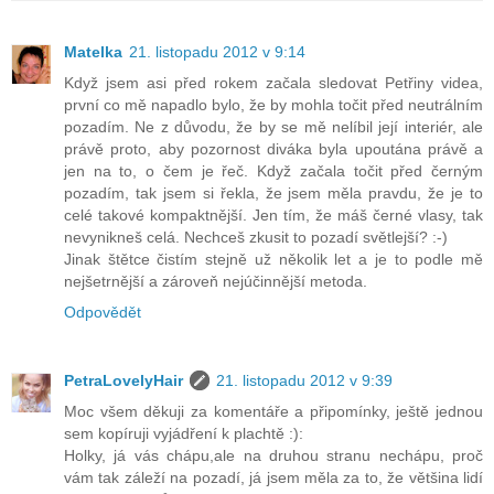
Matelka
21. listopadu 2012 v 9:14
Když jsem asi před rokem začala sledovat Petřiny videa,
první co mě napadlo bylo, že by mohla točit před neutrálním
pozadím. Ne z důvodu, že by se mě nelíbil její interiér, ale
právě proto, aby pozornost diváka byla upoutána právě a
jen na to, o čem je řeč. Když začala točit před černým
pozadím, tak jsem si řekla, že jsem měla pravdu, že je to
celé takové kompaktnější. Jen tím, že máš černé vlasy, tak
nevynikneš celá. Nechceš zkusit to pozadí světlejší? :-)
Jinak štětce čistím stejně už několik let a je to podle mě
nejšetrnější a zároveň nejúčinnější metoda.
Odpovědět
PetraLovelyHair
21. listopadu 2012 v 9:39
Moc všem děkuji za komentáře a připomínky, ještě jednou
sem kopíruji vyjádření k plachtě :):
Holky, já vás chápu,ale na druhou stranu nechápu, proč
vám tak záleží na pozadí, já jsem měla za to, že většina lidí