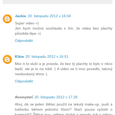
Jackie
20. listopadu 2012 v 16:04
Super video =)
Jen bych možná souhlasila s tím, že videa bez plachty
působila lépe =)
Odpovědět
Klára
20. listopadu 2012 v 16:51
Moc ti to sluší a je pravda, že bez tý plachty to bylo o něco
lepší, ale je to na tobě :) A video se ti moc povedlo, takový
neokoukaný téma :)
Odpovědět
Anonymní
20. listopadu 2012 v 17:28
Ahoj, dá se jeden štětec použít na tekutý make-up, pudr a
tvářenku během jednoho líčení? Stačí pouze vyčistit o
kapesník? Štětce jsou celkem drahé a nerada jich s sebou