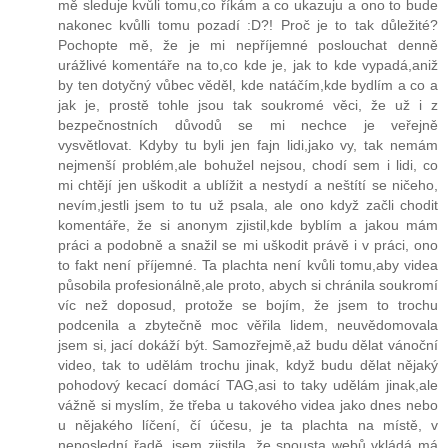
mě sleduje kvůli tomu,co říkám a co ukazuju a ono to bude
nakonec kvůlli tomu pozadí :D?! Proč je to tak důležité?
Pochopte mě, že je mi nepříjemné poslouchat denně
urážlivé komentáře na to,co kde je, jak to kde vypadá,aniž
by ten dotyčný vůbec věděl, kde natáčím,kde bydlím a co a
jak je, prostě tohle jsou tak soukromé věci, že už i z
bezpečnostních důvodů se mi nechce je veřejně
vysvětlovat. Kdyby tu byli jen fajn lidi,jako vy, tak nemám
nejmenší problém,ale bohužel nejsou, chodí sem i lidi, co
mi chtějí jen uškodit a ublížit a nestydí a neštítí se ničeho,
nevím,jestli jsem to tu už psala, ale ono když začli chodit
komentáře, že si anonym zjistil,kde byblím a jakou mám
práci a podobně a snažil se mi uškodit právě i v práci, ono
to fakt není příjemné. Ta plachta není kvůli tomu,aby videa
působila profesionálně,ale proto, abych si chránila soukromí
víc než doposud, protože se bojím, že jsem to trochu
podcenila a zbytečně moc věřila lidem, neuvědomovala
jsem si, jací dokáží být. Samozřejmě,až budu dělat vánoční
video, tak to udělám trochu jinak, když budu dělat nějaký
pohodový kecací domácí TAG,asi to taky udělám jinak,ale
vážně si myslím, že třeba u takového videa jako dnes nebo
u nějakého líčení, čí účesu, je ta plachta na místě, v
neposlední řadě, jsem zjistila, že spousta webů vkládá má