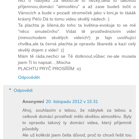
řeči o nábytku za tebou!Je to hezký,dělá to takovou
příjemnou,domácí "atmosféru" a až zase budeš točit o
Vánocích a bude v pozadí stromeček jako v loni,je to tááák
krásný Péťo.Dá to tomu videu skvělý nádech :)
Ta plachta je šílená,do toho ta květina-evokuje to ve mě
"něco smutečního". Vídat tě prostřednictvím videí
(mimochodem skvělých videích!) je fajn uvolňující
chvilka,ale ta černá plachta je opravdu škaredá a kazí celý
skvělý dojem z videí! :((
Mám tě ráda,nechci se Tě dotknout,vůbec ne-ale musela
jsem Ti to napsat...,Mischa
PLACHTU PRYČ PROSÍÍÍÍÍM :o)
Odpovědět
Odpovědi
Anonymní
20. listopadu 2012 v 15:31
Ahoj, souhlasím s tebou, že nábytek za tebou a
celkově domácí prostředí mělo skvělou atmosféru. Byly
to opravdu takový ty domácí videa, který příjemně
působily.
Ale už kolikrát jsem četla důvod, proč to chceš řešit tou