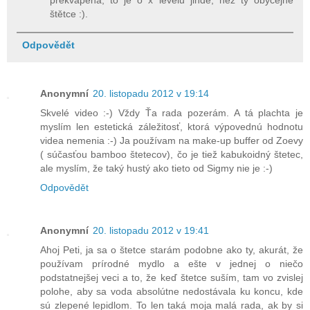
překvapená, to je o x levelů jinde, než ty obyčejné
štětce :).
Odpovědět
Anonymní
20. listopadu 2012 v 19:14
Skvelé video :-) Vždy Ťa rada pozerám. A tá plachta je
myslím len estetická záležitosť, ktorá výpovednú hodnotu
videa nemenia :-) Ja používam na make-up buffer od Zoevy
( súčasťou bamboo štetecov), čo je tiež kabukoidný štetec,
ale myslím, že taký hustý ako tieto od Sigmy nie je :-)
Odpovědět
Anonymní
20. listopadu 2012 v 19:41
Ahoj Peti, ja sa o štetce starám podobne ako ty, akurát, že
používam prírodné mydlo a ešte v jednej o niečo
podstatnejšej veci a to, že keď štetce suším, tam vo zvislej
polohe, aby sa voda absolútne nedostávala ku koncu, kde
sú zlepené lepidlom. To len taká moja malá rada, ak by si