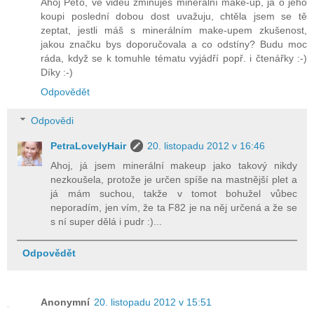
Ahoj Peťo, ve videu zmiňuješ minerální make-up, já o jeho
koupi poslední dobou dost uvažuju, chtěla jsem se tě
zeptat, jestli máš s minerálním make-upem zkušenost,
jakou značku bys doporučovala a co odstíny? Budu moc
ráda, když se k tomuhle tématu vyjádří popř. i čtenářky :-)
Díky :-)
Odpovědět
Odpovědi
PetraLovelyHair
20. listopadu 2012 v 16:46
Ahoj, já jsem minerální makeup jako takový nikdy
nezkoušela, protože je určen spíše na mastnější plet a
já mám suchou, takže v tomot bohužel vůbec
neporadím, jen vím, že ta F82 je na něj určená a že se
s ní super dělá i pudr :)...
Odpovědět
Anonymní
20. listopadu 2012 v 15:51