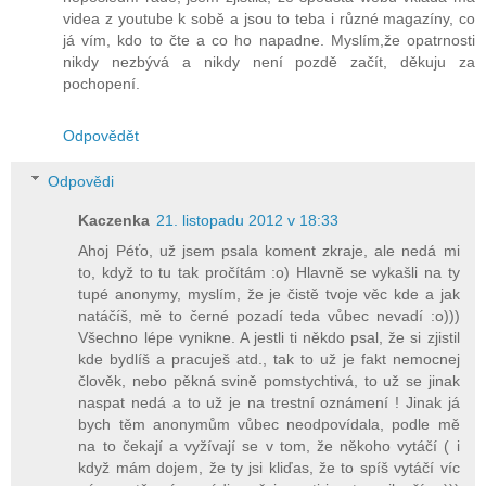
videa z youtube k sobě a jsou to teba i různé magazíny, co
já vím, kdo to čte a co ho napadne. Myslím,že opatrnosti
nikdy nezbývá a nikdy není pozdě začít, děkuju za
pochopení.
Odpovědět
Odpovědi
Kaczenka
21. listopadu 2012 v 18:33
Ahoj Péťo, už jsem psala koment zkraje, ale nedá mi
to, když to tu tak pročítám :o) Hlavně se vykašli na ty
tupé anonymy, myslím, že je čistě tvoje věc kde a jak
natáčíš, mě to černé pozadí teda vůbec nevadí :o)))
Všechno lépe vynikne. A jestli ti někdo psal, že si zjistil
kde bydlíš a pracuješ atd., tak to už je fakt nemocnej
člověk, nebo pěkná svině pomstychtivá, to už se jinak
naspat nedá a to už je na trestní oznámení ! Jinak já
bych těm anonymům vůbec neodpovídala, podle mě
na to čekají a vyžívají se v tom, že někoho vytáčí ( i
když mám dojem, že ty jsi kliďas, že to spíš vytáčí víc