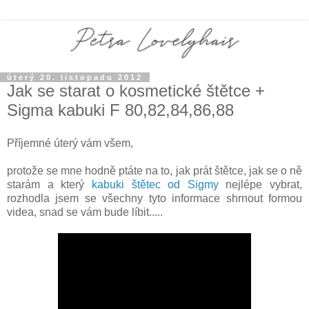
úterý 20. listopadu 2012
Jak se starat o kosmetické štětce +
Sigma kabuki F 80,82,84,86,88
Příjemné úterý vám všem,
protože se mne hodně ptáte na to, jak prát štětce, jak se o ně
starám a který
kabuki štětec od Sigmy
nejlépe vybrat,
rozhodla jsem se všechny tyto informace shrnout formou
videa, snad se vám bude líbit.....