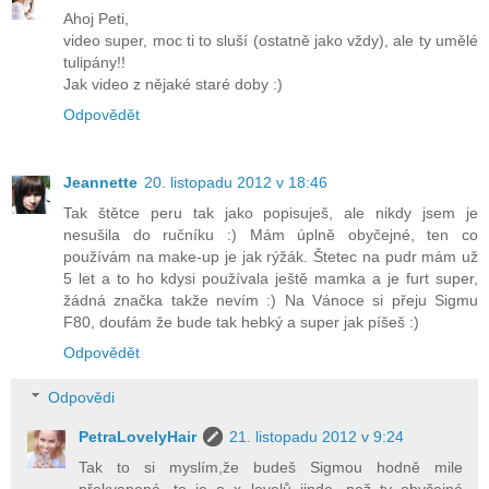
Ahoj Peti,
video super, moc ti to sluší (ostatně jako vždy), ale ty umělé
tulipány!!
Jak video z nějaké staré doby :)
Odpovědět
Jeannette
20. listopadu 2012 v 18:46
Tak štětce peru tak jako popisuješ, ale nikdy jsem je
nesušila do ručníku :) Mám úplně obyčejné, ten co
používám na make-up je jak rýžák. Štetec na pudr mám už
5 let a to ho kdysi používala ještě mamka a je furt super,
žádná značka takže nevím :) Na Vánoce si přeju Sigmu
F80, doufám že bude tak hebký a super jak píšeš :)
Odpovědět
Odpovědi
PetraLovelyHair
21. listopadu 2012 v 9:24
Tak to si myslím,že budeš Sigmou hodně mile