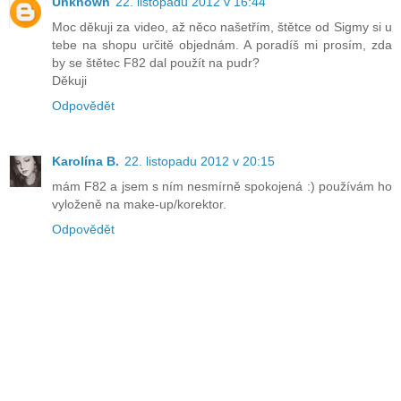
Unknown
22. listopadu 2012 v 16:44
Moc děkuji za video, až něco našetřím, štětce od Sigmy si u
tebe na shopu určitě objednám. A poradíš mi prosím, zda
by se štětec F82 dal použít na pudr?
Děkuji
Odpovědět
Karolína B.
22. listopadu 2012 v 20:15
mám F82 a jsem s ním nesmírně spokojená :) používám ho
vyloženě na make-up/korektor.
Odpovědět