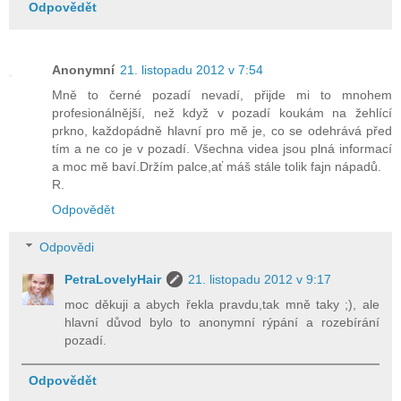
Odpovědět
Anonymní
21. listopadu 2012 v 7:54
Mně to černé pozadí nevadí, přijde mi to mnohem
profesionálnější, než když v pozadí koukám na žehlící
prkno, každopádně hlavní pro mě je, co se odehrává před
tím a ne co je v pozadí. Všechna videa jsou plná informací
a moc mě baví.Držím palce,ať máš stále tolik fajn nápadů.
R.
Odpovědět
Odpovědi
PetraLovelyHair
21. listopadu 2012 v 9:17
moc děkuji a abych řekla pravdu,tak mně taky ;), ale
hlavní důvod bylo to anonymní rýpání a rozebírání
pozadí.
Odpovědět