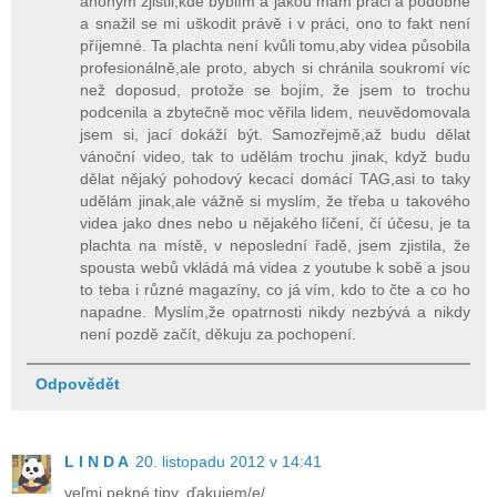
anonym zjistil,kde byblím a jakou mám práci a podobně
a snažil se mi uškodit právě i v práci, ono to fakt není
příjemné. Ta plachta není kvůli tomu,aby videa působila
profesionálně,ale proto, abych si chránila soukromí víc
než doposud, protože se bojím, že jsem to trochu
podcenila a zbytečně moc věřila lidem, neuvědomovala
jsem si, jací dokáží být. Samozřejmě,až budu dělat
vánoční video, tak to udělám trochu jinak, když budu
dělat nějaký pohodový kecací domácí TAG,asi to taky
udělám jinak,ale vážně si myslím, že třeba u takového
videa jako dnes nebo u nějakého líčení, čí účesu, je ta
plachta na místě, v neposlední řadě, jsem zjistila, že
spousta webů vkládá má videa z youtube k sobě a jsou
to teba i různé magazíny, co já vím, kdo to čte a co ho
napadne. Myslím,že opatrnosti nikdy nezbývá a nikdy
není pozdě začít, děkuju za pochopení.
Odpovědět
L I N D A
20. listopadu 2012 v 14:41
veľmi pekné tipy, ďakujem/e/