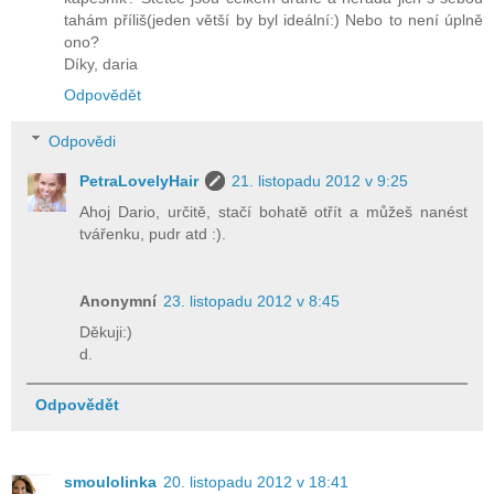
tahám příliš(jeden větší by byl ideální:) Nebo to není úplně
ono?
Díky, daria
Odpovědět
Odpovědi
PetraLovelyHair
21. listopadu 2012 v 9:25
Ahoj Dario, určitě, stačí bohatě otřít a můžeš nanést
tvářenku, pudr atd :).
Anonymní
23. listopadu 2012 v 8:45
Děkuji:)
d.
Odpovědět
smoulolinka
20. listopadu 2012 v 18:41