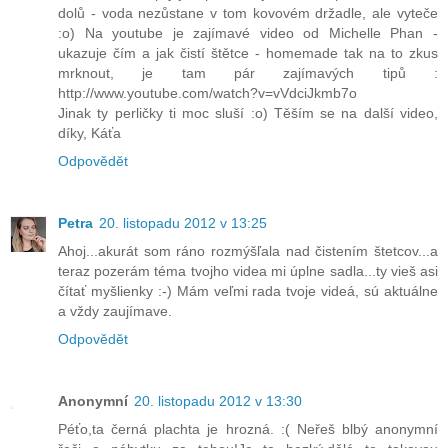
dolů - voda nezůstane v tom kovovém držadle, ale vyteče
:o) Na youtube je zajímavé video od Michelle Phan -
ukazuje čím a jak čistí štětce - homemade tak na to zkus
mrknout, je tam pár zajímavých tipů :
http://www.youtube.com/watch?v=vVdciJkmb7o
Jinak ty perličky ti moc sluší :o) Těším se na další video,
díky, Káťa
Odpovědět
Petra
20. listopadu 2012 v 13:25
Ahoj...akurát som ráno rozmýšľala nad čistením štetcov...a
teraz pozerám téma tvojho videa mi úplne sadla...ty vieš asi
čítať myšlienky :-) Mám veľmi rada tvoje videá, sú aktuálne
a vždy zaujímave.
Odpovědět
Anonymní
20. listopadu 2012 v 13:30
Péťo,ta černá plachta je hrozná. :( Neřeš blbý anonymní