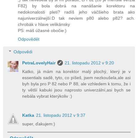
F82) by bola dobrá na nanášanie korektoru na
nedokonalosti pleti? radíš jeho väčšieho brata ako
najuniverzálnejší:D tak neviem p80 alebo p82? ach.
chrobák v hlave velikánsky
PS: máš úžasné obočie:)
Odpovědět
Odpovědi
PetraLovelyHair
21. listopadu 2012 v 9:20
Katko, já mám na korektor malý plochý, který je v
essentials sadě, tyto, co píšeš, jsem nezkoušela,ale asi
byh byla pro P 82 nebo P 88, ale vzhledem k tomu, že i
ty větší kabuki jsou naprosto univerzální,asi bych se
nebála vybrat kterýkoliv :)
Katka
21. listopadu 2012 v 9:37
super, ďakujem:)
Odpovědět