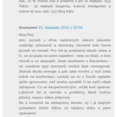
nás, co tě máme rádi a přejeme ti jen to nejlepší :o)))
Takže : jsi nejlepší blogerka, krásná, inteligentní a
máme tě moc rádi :o))) Ahoj Káťa
Anonymní
21. listopadu 2012 v 20:58
Ahoj Peti,
ano, pozadí v dříve natáčených videích působilo
osobněji, přirozeně a domácky, nicméně toto černé
pozadí mi nevadí. Pro mě je podstatný obsah videa a
to, co jsi psala ve svém vyjádření - tedy co říkáš, o čem
mluvíš a co ukazuješ. Jinak souhlasím s Kaczenkou -
na uvedené typy anonymů možná lépe nereagovat.
Jednak škoda energie a pak také mnoho z nich čeká
právě na konfrontaci. Leckdy se mi v životě vyplatilo
spíše ignorování, než snaha vysvětlit či se začít nějak
obhajovat. Co se bezpečnosti týče, určitě buď opatrná.
Labilních lidí je nemálo a problémy, které mohou
přinést, nejsou vůbec příjemné.
No a konečně ke stěžejnímu tématu :o) I já stejným
způsobem čistím štětce už nějakou dobu a jsem
spokojená.