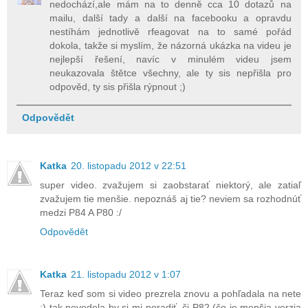
nedochází,ale mám na to denně cca 10 dotazů na
mailu, další tady a další na facebooku a opravdu
nestíhám jednotlivě rfeagovat na to samé pořád
dokola, takže si myslím, že názorná ukázka na videu je
nejlepší řešení, navíc v minulém videu jsem
neukazovala štětce všechny, ale ty sis nepřišla pro
odpověd, ty sis přišla rýpnout ;)
Odpovědět
Katka
20. listopadu 2012 v 22:51
super video. zvažujem si zaobstarať niektorý, ale zatiaľ
zvažujem tie menšie. nepoznáš aj tie? neviem sa rozhodnúť
medzi P84 A P80 :/
Odpovědět
Katka
21. listopadu 2012 v 1:07
Teraz keď som si video prezrela znovu a pohľadala na nete
;) tak nevedela by si mi poradiť, či P82 (čo je menšia verzia