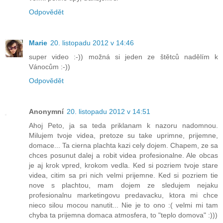
Odpovědět
Marie
20. listopadu 2012 v 14:46
super video :-)) možná si jeden ze štětců nadělím k
Vánocům :-))
Odpovědět
Anonymní
20. listopadu 2012 v 14:51
Ahoj Peto, ja sa teda priklanam k nazoru nadomnou.
Milujem tvoje videa, pretoze su take uprimne, prijemne,
domace... Ta cierna plachta kazi cely dojem. Chapem, ze sa
chces posunut dalej a robit videa profesionalne. Ale obcas
je aj krok vpred, krokom vedla. Ked si pozriem tvoje stare
videa, citim sa pri nich velmi prijemne. Ked si pozriem tie
nove s plachtou, mam dojem ze sledujem nejaku
profesionalnu marketingovu predavacku, ktora mi chce
nieco silou mocou nanutit... Nie je to ono :( velmi mi tam
chyba ta prijemna domaca atmosfera, to "teplo domova" :)))