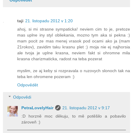
taji
21. listopadu 2012 v 1:20
ahoj, si mi strasne sympaticka! neviem cim to je, pretoze
mas uplne iny styl obliekania, mozno tym aka si pekna :)
mam pocit ze mas menej vrasok pod ocami ako ja (mam
21rokov), zavidim taku krasnu plet :) moja nie ej najhorsia
ale tvoja je uplne krasna, neviem fakt si ohromne mila
krasna charizmaticka, radost na teba pozerat
myslim, ze aj keby si rozpravala o ruzovych slonoch tak na
teba len ohromene pozeram :)
Odpovědět
Odpovědi
PetraLovelyHair
21. listopadu 2012 v 9:17
:D horzně moc děkuju, to mě potěšilo a pobavilo
zároveň :)