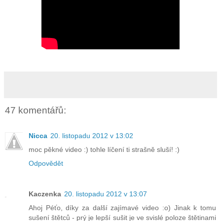
47 komentářů:
Nicca
20. listopadu 2012 v 13:02
moc pěkné video :) tohle líčení ti strašně sluší! :)
Odpovědět
Kaczenka
20. listopadu 2012 v 13:07
Ahoj Péťo, díky za další zajímavé video :o) Jinak k tomu
sušení štětců - prý je lepší sušit je ve svislé poloze štětinami