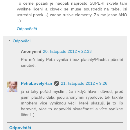
To cerne pozadi je naopak naprosto SUPER! skvele tam
vynikne liceni a clovek se muse soustredit na tebe, jsi
ustredni prvek :-) zadne rusive elementy. Za me jasne ANO
:-)
Odpovědět
Odpovědi
Anonymní
20. listopadu 2012 v 22:33
Pro mě tedy Péťa vyniká i bez plachty!Plachta působí
smutně.
PetraLovelyHair
21. listopadu 2012 v 9:26
já si taky pořád myslím, že i když hlavní důvod, proč
jsem plachtu dala, jsou anonymní rýpalové, tak takhle
mnohem více vyniknou věci, které ukazuji, je to líp
barevné, více to odpovídá skutečnosti a více vynikne
líčení :)
Odpovědět