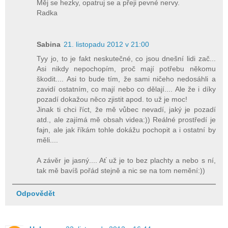
Měj se hezky, opatruj se a přeji pevné nervy.
Radka
Sabina
21. listopadu 2012 v 21:00
Tyy jo, to je fakt neskutečné, co jsou dnešní lidi zač...
Asi nikdy nepochopím, proč mají potřebu někomu
škodit.... Asi to bude tím, že sami ničeho nedosáhli a
zavidí ostatním, co mají nebo co dělají.... Ale že i díky
pozadí dokažou něco zjistit apod. to už je moc!
Jinak ti chci říct, že mě vůbec nevadí, jaký je pozadí
atd., ale zajímá mě obsah videa:)) Reálné prostředí je
fajn, ale jak říkám tohle dokážu pochopit a i ostatní by
měli....
A závěr je jasný.... Ať už je to bez plachty a nebo s ní,
tak mě bavíš pořád stejně a nic se na tom nemění:))
Odpovědět