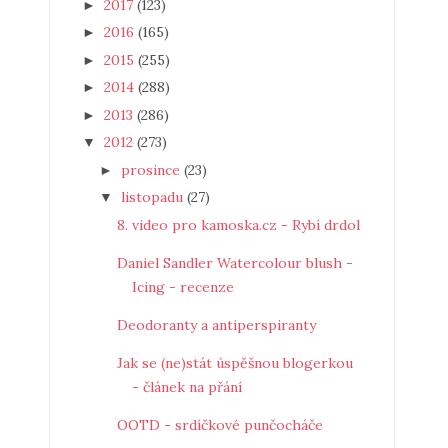
2017
(123)
►
2016
(165)
►
2015
(255)
►
2014
(288)
►
2013
(286)
►
2012
(273)
▼
prosince
(23)
►
listopadu
(27)
▼
8. video pro kamoska.cz - Rybí drdol
Daniel Sandler Watercolour blush -
Icing - recenze
Deodoranty a antiperspiranty
Jak se (ne)stát úspěšnou blogerkou
- článek na přání
OOTD - srdíčkové punčocháče