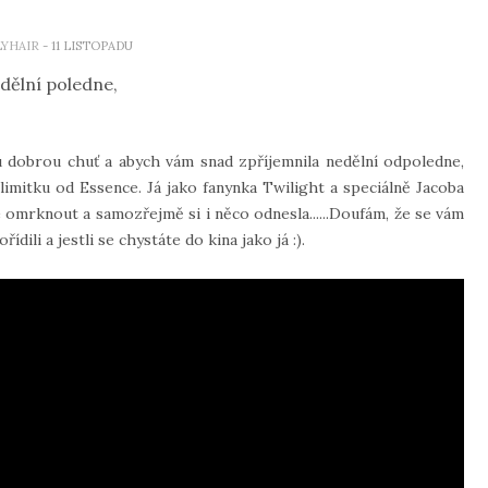
LYHAIR
- 11 LISTOPADU
dělní poledne,
u dobrou chuť a abych vám snad zpříjemnila nedělní odpoledne,
imitku od Essence. Já jako fanynka Twilight a speciálně Jacoba
 omrknout a samozřejmě si i něco odnesla......Doufám, že se vám
ídili a jestli se chystáte do kina jako já :).