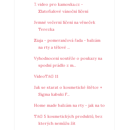
7. video pro kamoska.cz -
Zlatofialové vánoční líčení
Jemné večerní líčení na věneček
Terezka
Ziaja - pomerančová řada - balzám
na rty a tělové ...
Vyhodnocení soutěže o poukazy na
spodní prádlo z m...
VideoTAG 11
Jak se starat o kosmetické štětce +
Sigma kabuki F...
Home made balzám na rty - jak na to
TAG 5 kosmetických produktů, bez
kterých nemůžu žít