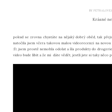
BY
PETRALOVE
Krásné ne
pokud se zrovna chystáte na nějaký dobrý oběd, tak přej
natočila jsem včera takovou malou videorecenzi na novou l
:D, jsem prostě nemohla odolat a šla produkty do drogerie
video bude líbit a že mi dáte vědět, jestli jste si taky něco poř