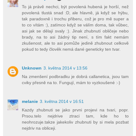
To já právě nechci, být povolená hubená je horší, než
povolená tlustá snad :D, ale hlavně, já když se hýbu,
tak paradoxně i trochu přiberu, což je pro mě super a
to co vítám :), zatímco když se válím doma, tak vůbec,
asi jak se dělají svaly :). Jinak zhubnutí obličeje nebo
brady, na to asi žádný tip není, s tím fakt nemám
zkušenost, ale to asi pomůže jedině zhubnout celkově
pokud to tedy člověk nemá dané geneticky ten tvar.
Unknown
3. května 2014 v 13:56
Na zmenšení podbradku je dobrá callanetica, jsou tam
cviky přesně na to. Fungují, mám to vyzkoušené :-)
melanie
3. května 2014 v 16:51
Kazdy zhubnuti se jako prvni projevi na tvari, popr.
Prsou.telo nejdrive ztraci tam, kde ho to
neohrozuje.takze jakekoliv zhubnuti by si mela pozbat
nejdriv na obliceji.