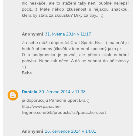
nic neskáče, ale to stažení taky není ouplně nejlepší
pocit...:) Máte někdo zkušenost s nějakou značkou,
která by stála za zkoušku? Díky za tipy... ;)
Anonymní
31. května 2014 v 11:17
Za sebe můžu doporučit Craft Sports Bra :-) materiál je
hodně příjemný (člověk v tom není zpocený jako pr... :-
D a podprsenka je pevná, ale přitom nijak nebrání
pohybu. Nebo tak něco. A dá se sehnat do pětistovky
:-)
Bebe
Daniela
30. června 2014 v 11:38
já doporučuju Panache Sport Bra :)
http://www.panache-
lingerie.com/GB/products/list/panache-sport
Anonymní
16. července 2014 v 14:01