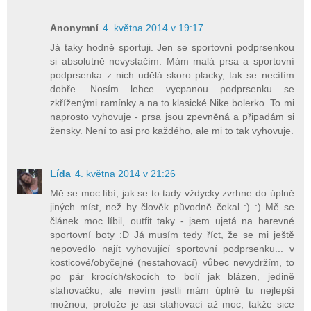
Anonymní
4. května 2014 v 19:17
Já taky hodně sportuji. Jen se sportovní podprsenkou
si absolutně nevystačím. Mám malá prsa a sportovní
podprsenka z nich udělá skoro placky, tak se necítím
dobře. Nosím lehce vycpanou podprsenku se
zkříženými ramínky a na to klasické Nike bolerko. To mi
naprosto vyhovuje - prsa jsou zpevněná a připadám si
žensky. Není to asi pro každého, ale mi to tak vyhovuje.
Lída
4. května 2014 v 21:26
Mě se moc líbí, jak se to tady vždycky zvrhne do úplně
jiných míst, než by člověk původně čekal :) :) Mě se
článek moc líbil, outfit taky - jsem ujetá na barevné
sportovní boty :D Já musím tedy říct, že se mi ještě
nepovedlo najít vyhovující sportovní podprsenku... v
kosticové/obyčejné (nestahovací) vůbec nevydržím, to
po pár krocích/skocích to bolí jak blázen, jedině
stahovačku, ale nevím jestli mám úplně tu nejlepší
možnou, protože je asi stahovací až moc, takže sice