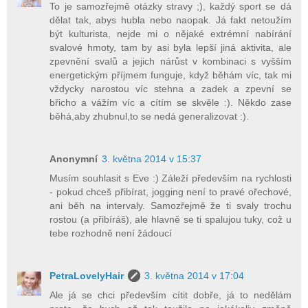
To je samozřejmě otázky stravy ;), každý sport se dá
dělat tak, abys hubla nebo naopak. Já fakt netoužím
být kulturista, nejde mi o nějaké extrémní nabírání
svalové hmoty, tam by asi byla lepší jiná aktivita, ale
zpevnění svalů a jejich nárůst v kombinaci s vyšším
energetickým příjmem funguje, když běhám víc, tak mi
vždycky narostou víc stehna a zadek a zpevní se
břicho a vážím víc a cítím se skvěle :). Někdo zase
běhá,aby zhubnul,to se nedá generalizovat :).
Anonymní
3. května 2014 v 15:37
Musím souhlasit s Eve :) Záleží především na rychlosti
- pokud chceš přibírat, jogging není to pravé ořechové,
ani běh na intervaly. Samozřejmě že ti svaly trochu
rostou (a přibíráš), ale hlavně se ti spalujou tuky, což u
tebe rozhodně není žádoucí
PetraLovelyHair
3. května 2014 v 17:04
Ale já se chci především cítit dobře, já to nedělám