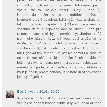
proto, že bych až tak toužila po jakékoliv změně
čehokoliv, prostě mě to baví, mám z toho dobrý pocit,
zpevní mě to, maličko naberu svaly - ideál :).
Nepotřebuju běžet rychle, nepotřebuju běžet x
kilometrů prostě vyběhnu, když mám čas a chuť, jen
tak pro zábavu, chápete to? :) Člověk přece nemusí
všechno dělat z nějakého dalšího důvodu, než pro
radost, nevím, proč by to nemělo být vhodné :). Já
jsem toho názoru, když mě něco baví a dělá mi to
dobře, tak proč ne, v dnešní době je hrozně moderní
všechno měřit, být orientovaný na výkon, když běhat,
tak zvyšovat km, tempo, vše pečlivě naměřit a nasdílet
na sociálních sítích :). Já neběhám úplně pravidelně,
běžím si svým tempem, pustím si dobrou hudbu, zapnu
měření jen proto, abych věděla, kolik jsem uběhla a
kolik je hodin, prostě pohoda, já to neberu až tak vážně
jako vy zřejmě ;).
Eve
3. května 2014 v 18:00
Jj já tě chápu Peto jak to myslíš :) jen mě to zarazilo bo
vím jak se během krásně hubne a ty jsi hubená až moc