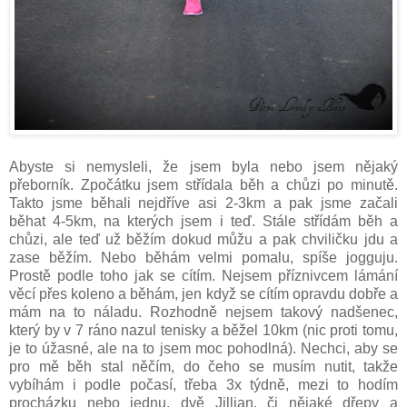
Abyste si nemysleli, že jsem byla nebo jsem nějaký
přeborník. Zpočátku jsem střídala běh a chůzi po minutě.
Takto jsme běhali nejdříve asi 2-3km a pak jsme začali
běhat 4-5km, na kterých jsem i teď. Stále střídám běh a
chůzi, ale teď už běžím dokud můžu a pak chviličku jdu a
zase běžím. Nebo běhám velmi pomalu, spíše jogguju.
Prostě podle toho jak se cítím. Nejsem příznivcem lámání
věcí přes koleno a běhám, jen když se cítím opravdu dobře a
mám na to náladu. Rozhodně nejsem takový nadšenec,
který by v 7 ráno nazul tenisky a běžel 10km (nic proti tomu,
je to úžasné, ale na to jsem moc pohodlná). Nechci, aby se
pro mě běh stal něčím, do čeho se musím nutit, takže
vybíhám i podle počasí, třeba 3x týdně, mezi to hodím
procházku nebo jednu, dvě Jillian, či nějaké dřepy a