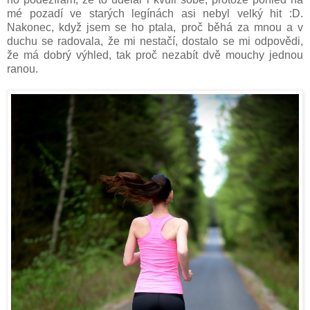
mé pozadí ve starých legínách asi nebyl velký hit :D.
Nakonec, když jsem se ho ptala, proč běhá za mnou a v
duchu se radovala, že mi nestačí, dostalo se mi odpovědi,
že má dobrý výhled, tak proč nezabít dvě mouchy jednou
ranou.