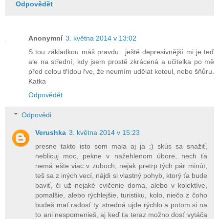
Odpovědět
Anonymní
3. května 2014 v 13:02
S tou základkou máš pravdu.. ještě depresivnější mi je teď
ale na střední, kdy jsem prostě zkrácená a učitelka po mě
před celou třídou řve, že neumím udělat kotoul, nebo šňůru.
Katka
Odpovědět
Odpovědi
Verushka
3. května 2014 v 15:23
presne takto isto som mala aj ja ;) skús sa snažiť,
neblicuj moc, pekne v nažehlenom úbore, nech ťa
nemá ešte viac v zuboch, nejak pretrp tých pár minút,
teš sa z iných vecí, nájdi si vlastný pohyb, ktorý ťa bude
baviť, či už nejaké cvičenie doma, alebo v kolektíve,
pomalšie, alebo rýchlejšie, turistiku, kolo, niečo z čoho
budeš mať radosť ty. stredná ujde rýchlo a potom si na
to ani nespomenieš, aj keď ťa teraz možno dosť vytáča