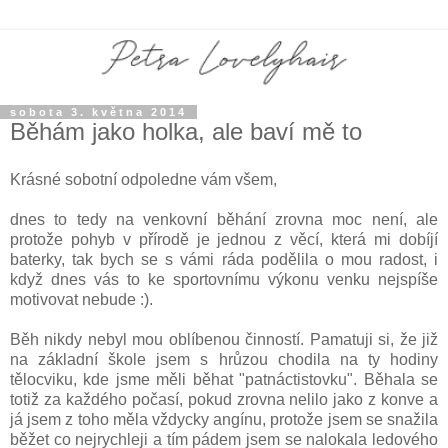
sobota 3. května 2014
Běhám jako holka, ale baví mě to
Krásné sobotní odpoledne vám všem,
dnes to tedy na venkovní běhání zrovna moc není, ale
protože pohyb v přírodě je jednou z věcí, která mi dobíjí
baterky, tak bych se s vámi ráda podělila o mou radost, i
když dnes vás to ke sportovnímu výkonu venku nejspíše
motivovat nebude :).
Běh nikdy nebyl mou oblíbenou činností. Pamatuji si, že již
na základní škole jsem s hrůzou chodila na ty hodiny
tělocviku, kde jsme měli běhat "patnáctistovku". Běhala se
totiž za každého počasí, pokud zrovna nelilo jako z konve a
já jsem z toho měla vždycky angínu, protože jsem se snažila
běžet co nejrychleji a tím pádem jsem se nalokala ledového