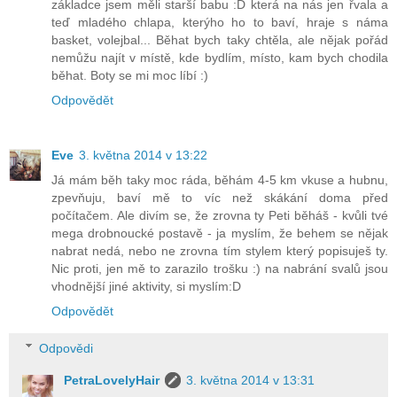
základce jsem měli starší babu :D která na nás jen řvala a
teď mladého chlapa, kterýho ho to baví, hraje s náma
basket, volejbal... Běhat bych taky chtěla, ale nějak pořád
nemůžu najít v místě, kde bydlím, místo, kam bych chodila
běhat. Boty se mi moc líbí :)
Odpovědět
Eve
3. května 2014 v 13:22
Já mám běh taky moc ráda, běhám 4-5 km vkuse a hubnu,
zpevňuju, baví mě to víc než skákání doma před
počítačem. Ale divím se, že zrovna ty Peti běháš - kvůli tvé
mega drobnoucké postavě - ja myslím, že behem se nějak
nabrat nedá, nebo ne zrovna tím stylem který popisuješ ty.
Nic proti, jen mě to zarazilo trošku :) na nabrání svalů jsou
vhodnější jiné aktivity, si myslím:D
Odpovědět
Odpovědi
PetraLovelyHair
3. května 2014 v 13:31