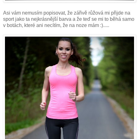
Asi vám nemusím popisovat, že zářivě růžová mi přijde na
sport jako ta nejkrásnější barva a že teď se mi to běhá samo
v botách, které ani necítím, že na noze mám :).....