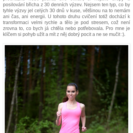
posilování břicha z 30 denních výzev. Nejsem ten typ, co by
tyhle výzvy jel celých 30 dnů v kuse, většinou na to nemám
ani čas, ani energii. U tohoto druhu cvičení totiž dochází k
transformaci velmi rychle a tělo je pod stresem, což není
zrovna to, co bych já chtěla nebo potřebovala. Pro mne je
klíčem si pohyb užít a mít z něj dobrý pocit a ne se mučit :).