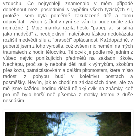
vzduchu. Co nejrychleji znamenalo v mém případě
doběhnout mezi posledními s vypětím všech fyzických sil,
protože jsem byla poměrně zakulacené dítě a tomu
odpovídal i výkon (ačkoliv nyní se vám to bude určitě zdá
nemožné :). Moje mamka razila heslo "papej, ať jsi silná
jako medvěd" a neobjektivní mateřskou láskou nedokázala
rozlišit medvědí sílu a "prasečí" oplácanost. Každopádně, v
pubertě jsem z toho vyrostla, což ovšem nic nemění na mých
traumatech z hodin tělocviku. Tělocvik je podle mě jedním z
vůbec nejvíc ponižujících předmětů na základní škole.
Nechápu, proč se ty nebohé děti nutí k výmykům, skokům
přes kozu, patnáctistovkám a dalším pitomostem, které místo
radosti z pohybu budí v kolektivu postrach a
posměšky. Nevím, jak to chodí na základkách dnes, ale za
mě jsme každou hodinu dělali nějaký cvik na známky, což
pro mě bylo horší než písemka z matiky, kterou z duše
nesnáším.