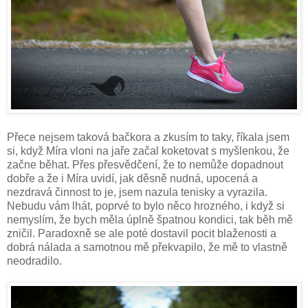
Přece nejsem taková bačkora a zkusím to taky, říkala jsem
si, když Míra vloni na jaře začal koketovat s myšlenkou, že
začne běhat. Přes přesvědčení, že to nemůže dopadnout
dobře a že i Míra uvidí, jak děsně nudná, upocená a
nezdravá činnost to je, jsem nazula tenisky a vyrazila.
Nebudu vám lhát, poprvé to bylo něco hrozného, i když si
nemyslím, že bych měla úplně špatnou kondici, tak běh mě
zničil. Paradoxně se ale poté dostavil pocit blaženosti a
dobrá nálada a samotnou mě překvapilo, že mě to vlastně
neodradilo.