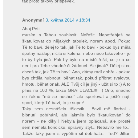
tak proto takový příspěvek.
Anonymní
3. května 2014 v 18:34
Ahoj Peti,
musím s Tebou souhlasit. Neřešit. Nepotřebješ se
škatulkovat do nějakých tabulek, norem apod. Pokud
Tě to baví, dělej to tak, jak Tě to baví - pokud bys měla
špatný nášlap, ničila si kolena, nebo něco takového - jo
to by byla jiná. Pak by bylo na místě řešit, co je a co
není pro Tebe vhodné či žádoucí. Ale jinak? Dělej si co
chceš tak, jak Tě to baví. Ano, dámy radí dobře - pokud
bys chtěla hubnout, běhat tak, pokud přibrat svalovou
hmotu, běhat onak, ALE Tvůj cíl je jiný - užít si to :) A to
plníš na 100 %, takže GRATULACE!!!! :) Ono, snadno
se řekne "mě se nechce" ale sportovat a ještě najít
sport, který Tě baví, to je super!!
Taky sem nesnášela tělocvik... Bavil mě florbal -
blbnutí, pobíhání, ale jakmile bylo škatulkování do
norem - ne díky!! Nebyla jsem oplácaná, ale prostě
sem neměla kondičku, správný styl... Nebavilo mě to...
Takže taky jsem s vypětím sil dobíhala... Teď? Jillian