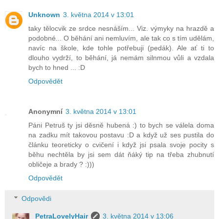
Unknown
3. května 2014 v 13:01
taky tělocvik ze srdce nesnáším... Viz. výmyky na hrazdě a
podobné... O běhání ani nemluvím, ale tak co s tím udělám,
navíc na škole, kde tohle potřebuji (pedák). Ale ať ti to
dlouho vydrží, to běhání, já nemám silnmou vůli a vzdala
bych to hned ... :D
Odpovědět
Anonymní
3. května 2014 v 13:01
Páni Petruš ty jsi děsně hubená :) to bych se válela doma
na zadku mít takovou postavu :D a když už ses pustila do
článku teoreticky o cvičení i když jsi psala svoje pocity s
běhu nechtěla by jsi sem dát ňáký tip na třeba zhubnutí
obličeje a brady ? :)))
Odpovědět
Odpovědi
PetraLovelyHair
3. května 2014 v 13:06