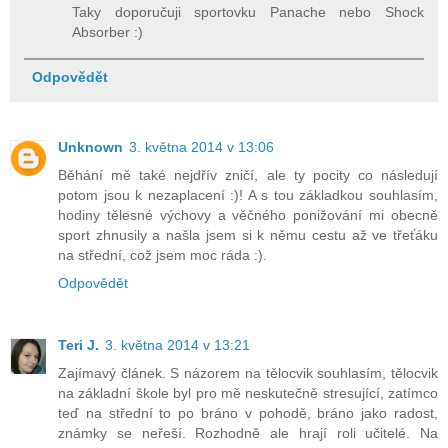
Taky doporučuji sportovku Panache nebo Shock
Absorber :)
Odpovědět
Unknown
3. května 2014 v 13:06
Běhání mě také nejdřív zničí, ale ty pocity co následují
potom jsou k nezaplacení :)! A s tou základkou souhlasím,
hodiny tělesné výchovy a věčného ponižování mi obecně
sport zhnusily a našla jsem si k němu cestu až ve třeťáku
na střední, což jsem moc ráda :).
Odpovědět
Teri J.
3. května 2014 v 13:21
Zajímavý článek. S názorem na tělocvik souhlasím, tělocvik
na základní škole byl pro mě neskutečně stresující, zatímco
teď na střední to po bráno v pohodě, bráno jako radost,
známky se neřeší. Rozhodně ale hrají roli učitelé. Na