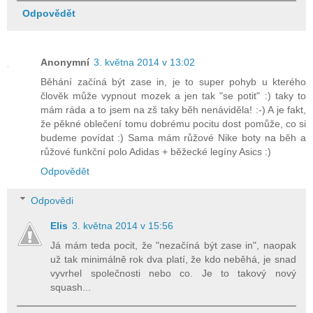
Odpovědět
Anonymní
3. května 2014 v 13:02
Běhání začíná být zase in, je to super pohyb u kterého
člověk může vypnout mozek a jen tak "se potit" :) taky to
mám ráda a to jsem na zš taky běh nenáviděla! :-) A je fakt,
že pěkné oblečení tomu dobrému pocitu dost pomůže, co si
budeme povídat :) Sama mám růžové Nike boty na běh a
růžové funkční polo Adidas + běžecké legíny Asics :)
Odpovědět
Odpovědi
Elis
3. května 2014 v 15:56
Já mám teda pocit, že "nezačíná být zase in", naopak
už tak minimálně rok dva platí, že kdo neběhá, je snad
vyvrhel společnosti nebo co. Je to takový nový
squash...