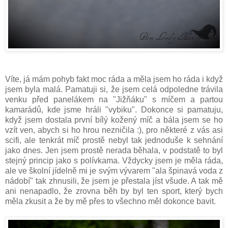
Víte, já mám pohyb fakt moc ráda a měla jsem ho ráda i když
jsem byla malá. Pamatuji si, že jsem celá odpoledne trávila
venku před panelákem na "Jižňáku" s míčem a partou
kamarádů, kde jsme hráli "vybiku". Dokonce si pamatuju,
když jsem dostala první bílý kožený míč a bála jsem se ho
vzít ven, abych si ho hrou nezničila :), pro některé z vás asi
scifi, ale tenkrát míč prostě nebyl tak jednoduše k sehnání
jako dnes. Jen jsem prostě nerada běhala, v podstatě to byl
stejný princip jako s polívkama. Vždycky jsem je měla ráda,
ale ve školní jídelně mi je svým vývarem "ala špinavá voda z
nádobí" tak zhnusili, že jsem je přestala jíst všude. A tak mě
ani nenapadlo, že zrovna běh by byl ten sport, který bych
měla zkusit a že by mě přes to všechno měl dokonce bavit.