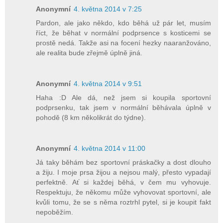
Anonymní
4. května 2014 v 7:25
Pardon, ale jako někdo, kdo běhá už pár let, musím
říct, že běhat v normální podprsence s kosticemi se
prostě nedá. Takže asi na focení hezky naaranžováno,
ale realita bude zřejmě úplně jiná.
Anonymní
4. května 2014 v 9:51
Haha :D Ale dá, než jsem si koupila sportovní
podprsenku, tak jsem v normální běhávala úplně v
pohodě (8 km několikrát do týdne).
Anonymní
4. května 2014 v 11:00
Já taky běhám bez sportovní práskačky a dost dlouho
a žiju. I moje prsa žijou a nejsou malý, přesto vypadají
perfektně. Ať si každej běhá, v čem mu vyhovuje.
Respektuju, že někomu může vyhovovat sportovní, ale
kvůli tomu, že se s něma roztrhl pytel, si je koupit fakt
nepoběžím.