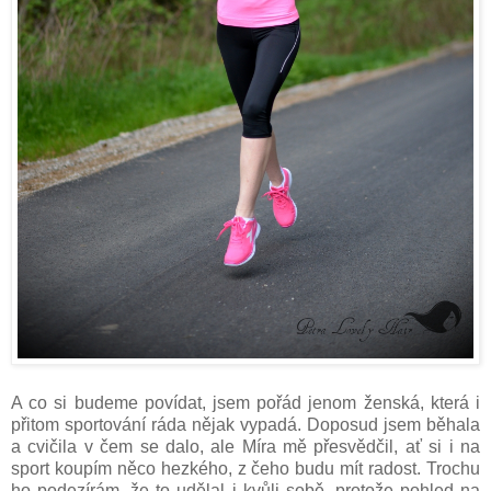
A co si budeme povídat, jsem pořád jenom ženská, která i
přitom sportování ráda nějak vypadá. Doposud jsem běhala
a cvičila v čem se dalo, ale Míra mě přesvědčil, ať si i na
sport koupím něco hezkého, z čeho budu mít radost. Trochu
ho podezírám, že to udělal i kvůli sobě, protože pohled na