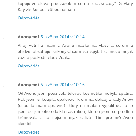
kupuju ve slevě, předzásobím se na "dražší časy". S Mary
Kay zkušenosti vůbec nemám.
Odpovědět
Anonymní
5. května 2014 v 10:14
Ahoj Peti ha mam z Avonu masku na vlasy a serum a
obidve obsahuju silikony.Chcem sa spytat ci mozu nejak
vazne poskodit vlasy.Vdaka
Odpovědět
Anonymní
5. května 2014 v 10:16
Od Avonu jsem používala tělovou kosmetiku, nebyla špatná.
Pak jsem si koupila opalovací krém na obličej z řady Anew
(snad to mám správně), který mi málem vypálil oči, a to
jsem se jen lehce dotkla řas rukou, kterou jsem se předtím
krémovala a to nejsem nijak citlivá. Tím pro mě Avon
skončil.
Odpovědět