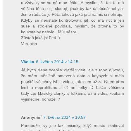
a vždycky se na ně moc těším. A myslím, že tak to má
většina těch co jí sledují, jinak by tak úspěšná nebyla.
Jsme ráda že je Péťa taková jaká je a na nic si nehraje.
Kdyby se neustále kontrolovala jak co má říct a jen
suše a strojeně povídala, myslím, že zrovna to by
koukatelný nebylo.. Můj názor..
Zůstaň jaká jsi Petí :)
Veronika
Včelka
6. května 2014 v 14:15
Já bych třeba ocenila kratší videa, ale z toho důvodu,
že mám měsíčně omezená data a kdybych si měla
pouštět všechny tyhle videa, tak jsem už za týden přes
limit a neprohlídnu si už ani fotky :D Takže většinou
tady čtu klasický články s fotkama a na videa koukám
výjimečně, bohužel :/
Anonymní
7. května 2014 v 10:57
Panebože, vy jste fakt micinky, když musíe zkritiovat