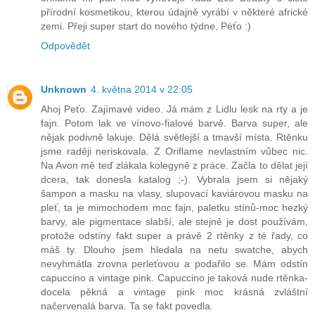
přírodní kosmetikou, kterou údajně vyrábí v některé africké
zemi. Přeji super start do nového týdne, Péťo :)
Odpovědět
Unknown
4. května 2014 v 22:05
Ahoj Peťo. Zajímavé video. Já mám z Lidlu lesk na rty a je
fajn. Potom lak ve vínovo-fialové barvě. Barva super, ale
nějak podivně lakuje. Dělá světlejší a tmavší místa. Rtěnku
jsme raději neriskovala. Z Oriflame nevlastním vůbec nic.
Na Avon mě teď zlákala kolegyně z práce. Začla to dělat její
dcera, tak donesla katalog ;-). Vybrala jsem si nějaký
šampon a masku na vlasy, slupovací kaviárovou masku na
pleť, ta je mimochodem moc fajn, paletku stínů-moc hezký
barvy, ale pigmentace slabší, ale stejně je dost používám,
protože odstíny fakt super a právě 2 rtěnky z té řady, co
máš ty. Dlouho jsem hledala na netu swatche, abych
nevyhmátla zrovna perleťovou a podařilo se. Mám odstín
capuccino a vintage pink. Capuccino je taková nude rtěnka-
docela pěkná a vintage pink moc krásná zvláštní
načervenalá barva. Ta se fakt povedla.