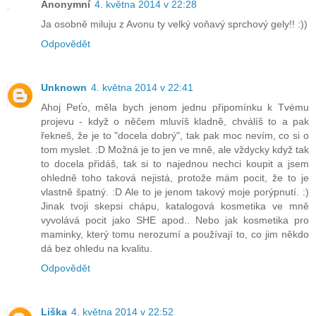
Anonymní
4. května 2014 v 22:28
Ja osobně miluju z Avonu ty velký voňavý sprchový gely!! :))
Odpovědět
Unknown
4. května 2014 v 22:41
Ahoj Peťo, měla bych jenom jednu připomínku k Tvému
projevu - když o něčem mluvíš kladně, chválíš to a pak
řekneš, že je to "docela dobrý", tak pak moc nevím, co si o
tom myslet. :D Možná je to jen ve mně, ale vždycky když tak
to docela přidáš, tak si to najednou nechci koupit a jsem
ohledně toho taková nejistá, protože mám pocit, že to je
vlastně špatný. :D Ale to je jenom takový moje porýpnutí. :)
Jinak tvoji skepsi chápu, katalogová kosmetika ve mně
vyvolává pocit jako SHE apod.. Nebo jak kosmetika pro
maminky, který tomu nerozumí a používají to, co jim někdo
dá bez ohledu na kvalitu.
Odpovědět
Liška
4. května 2014 v 22:52