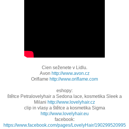
Cien seženete v Lidlu.
Avon
http://www.avon.cz
Oriflame
http://www.oriflame.com
eshopy:
štětce Petralovelyhair a Sedona lace, kosmetika Sleek a
Milani
http://www.lovelyhair.cz
clip in vlasy a štětce a kosmetika Sigma
http://www.lovelyhair.eu
facebook:
https://www.facebook.com/pages/LovelyHair/190299520995