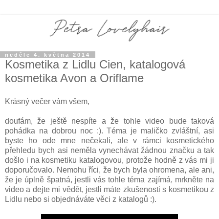
neděle 4. května 2014
Kosmetika z Lidlu Cien, katalogová
kosmetika Avon a Oriflame
Krásný večer vám všem,
doufám, že ještě nespíte a že tohle video bude taková
pohádka na dobrou noc :). Téma je maličko zvláštní, asi
byste ho ode mne nečekali, ale v rámci kosmetického
přehledu bych asi neměla vynechávat žádnou značku a tak
došlo i na kosmetiku katalogovou, protože hodně z vás mi ji
doporučovalo. Nemohu říci, že bych byla ohromena, ale ani,
že je úplně špatná, jestli vás tohle téma zajímá, mrkněte na
video a dejte mi vědět, jestli máte zkušenosti s kosmetikou z
Lidlu nebo si objednáváte věci z katalogů :).