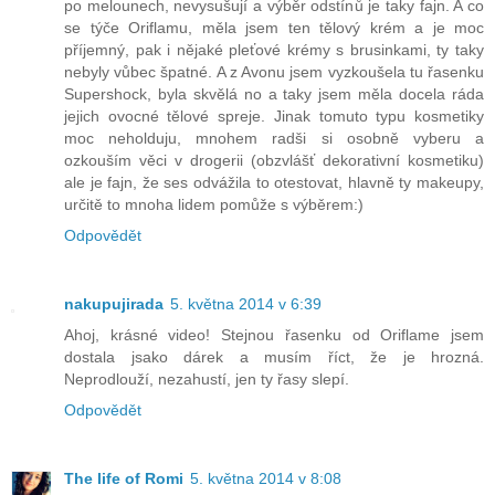
po melounech, nevysušují a výběr odstínů je taky fajn. A co
se týče Oriflamu, měla jsem ten tělový krém a je moc
příjemný, pak i nějaké pleťové krémy s brusinkami, ty taky
nebyly vůbec špatné. A z Avonu jsem vyzkoušela tu řasenku
Supershock, byla skvělá no a taky jsem měla docela ráda
jejich ovocné tělové spreje. Jinak tomuto typu kosmetiky
moc neholduju, mnohem radši si osobně vyberu a
ozkouším věci v drogerii (obzvlášť dekorativní kosmetiku)
ale je fajn, že ses odvážila to otestovat, hlavně ty makeupy,
určitě to mnoha lidem pomůže s výběrem:)
Odpovědět
nakupujirada
5. května 2014 v 6:39
Ahoj, krásné video! Stejnou řasenku od Oriflame jsem
dostala jsako dárek a musím říct, že je hrozná.
Neprodlouží, nezahustí, jen ty řasy slepí.
Odpovědět
The life of Romi
5. května 2014 v 8:08