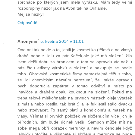
sprcháče po kterých jsem měla vyrážku. Mám tedy velmi
rozporuplný názor jak na Avon tak na Oriflame.
Měj se hezky!
Odpovědět
Anonymní
5. května 2014 v 11:01
Ono ani tak nejde o to, jestli je kosmetika (tělová a na vlasy)
drahá nebo z lidlu za pár Kaček,ale jaké má složení. žila
jsem delší dobu za hranicemi a tam se opravdu víc než u
nás čtou etikety výrobků a složení a nakupuje se podle
toho. Obrovské kosmetické firmy samozřejmě těží z toho,
že lidi chemickým názvům nerozumí, že. takže opravdu
bych doporučila zapátrat v tomto odvětví a místo po
lhavičce a drahém obalu kouknout na složení. Pokud má
třeba tělové mléko/máslo na prvních místech oleje,výtažek
z másla nebo rostlin, tak brát :) a je fuk,jestli stálo dvacku
nebo stodvacet. To samý platí u kondicionŕu a masek na
vlasy. Všímat si prvních položek ve složení,čím více jich je
přírodních, tím bude účinek větší. Šampon může mít na
sobě mega obří obrázek meruňky a nevím čeho,ale když
lahvičku otočíte a všimnete si složení a merunka se bude