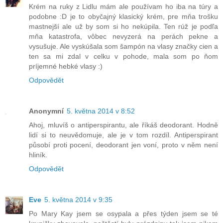
Krém na ruky z Lidlu mám ale používam ho iba na túry a
podobne :D je to obyčajný klasický krém, pre mňa trošku
mastnejší ale už by som si ho nekúpila. Ten rúž je podľa
mňa katastrofa, vôbec nevyzerá na perách pekne a
vysušuje. Ale vyskúšala som šampón na vlasy značky cien a
ten sa mi zdal v celku v pohode, mala som po ňom
príjemné hebké vlasy :)
Odpovědět
Anonymní
5. května 2014 v 8:52
Ahoj, mluvíš o antiperspirantu, ale říkáš deodorant. Hodně
lidí si to neuvědomuje, ale je v tom rozdíl. Antiperspirant
působí proti pocení, deodorant jen voní, proto v něm není
hliník.
Odpovědět
Eve
5. května 2014 v 9:35
Po Mary Kay jsem se osypala a přes týden jsem se té