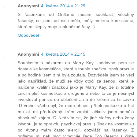
Anonymní
4. května 2014 v 21:29
S řasenkami od Oriflame musím souhlasit, všechny
řasenky, co jsem od nich měla, měly mokrou konzistenci,
které mi slepily moje jinak pěkné řasy. :)
Odpovědět
Anonymní
4. května 2014 v 21:45
Souhlasím s názorem na Marry Kay.. nedávno jsem se
dostala ke kosmetičce, která s touhle značkou spolupracuje
a po hodině jsem z ní byla zoufalá. Dozvěděla jsem se věci
jako například, že muži se vždy otočí za ženou, která je
nalíčena kvalitní značkou jako je Marry Kay, že si totálně
zničim pleť kosmetikou z drogerie a nebo to že je nesmysl
investovat peníze do oblečení a ne do krému za tisícovku
:D Vrchol všeho byl, že mam přinést příteli poukázku a říct
mu ať mi předražený krém zaplatí ačkoliv jsem neměla
absolutně zájem :D Nedivím se, že jiné slečny nebo ženy
kývnou..je to opravdu psychickej pres ;) Jinak na kosmetiku
od Avonu mám často alergii, obzvlášť na řasenky. Z
oriflamu mi pak moc vyhovuje řada Eco Beauty s čistě