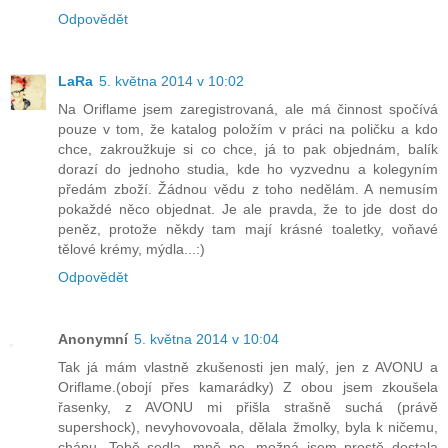
Odpovědět
LaRa
5. května 2014 v 10:02
Na Oriflame jsem zaregistrovaná, ale má činnost spočívá
pouze v tom, že katalog položím v práci na poličku a kdo
chce, zakroužkuje si co chce, já to pak objednám, balík
dorazí do jednoho studia, kde ho vyzvednu a kolegyním
předám zboží. Žádnou vědu z toho nedělám. A nemusím
pokaždé něco objednat. Je ale pravda, že to jde dost do
peněz, protože někdy tam mají krásné toaletky, voňavé
tělové krémy, mýdla...:)
Odpovědět
Anonymní
5. května 2014 v 10:04
Tak já mám vlastně zkušenosti jen malý, jen z AVONU a
Oriflame.(obojí přes kamarádky) Z obou jsem zkoušela
řasenky, z AVONU mi přišla strašně suchá (právě
supershock), nevyhovovoala, dělala žmolky, byla k ničemu,
chápu, Tobě sedla, mně ne, možná jsem prostě dostala