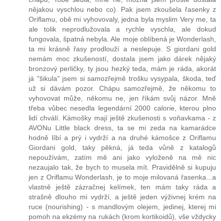
nějakou vyschlou nebo co). Pak jsem zkoušela řasenky z
Oriflamu, obě mi vyhovovaly, jedna byla myslim Very me, ta
ale tolik neprodlužovala a rychle vyschla, ale dokud
fungovala, špatná nebyla. Ale moje oblíbená je Wonderlash,
ta mi krásně řasy prodlouží a neslepuje. S giordani gold
nemám moc zkušeností, dostala jsem jako dárek nějaký
bronzový perličky, ty jsou hezký teda, mám je ráda, akorát
já "šikula" jsem si samozřejmě trošku vysypala, škoda, teď
už si dávám pozor. Chápu samozřejmě, že někomu to
vyhovovat může, někomu ne, jen říkám svůj názor. Mně
třeba vůbec nesedla legendární 2000 calorie, kterou plno
lidí chválí. Kámošky mají ještě zkušenosti s voňavkama - z
AVONu Little black dress, ta se mi zeda na kamarádce
hodně líbí a prý i vydrží a na druhé kámošce z Oriflamu
Giordani gold, taky pěkná, já teda vůně z katalogů
nepoužívám, zatím mě ani jako vyloženě na mě nic
nezaujalo tak, že bych to musela mít. Pravidělně si kupuju
jen z Oriflamu Wonderlash, je to moje milovaná řasenka...a
vlastně ještě zázračnej kelímek, ten mám taky ráda a
strašně dlouho mi vydrží, a ještě jeden výživnej krém na
ruce (nourishing) - s mandlovým olejem, jedinej, kterej mi
pomoh na ekzémy na rukách (krom kortikoidů), vše vždycky