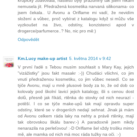
krupičky zbavovala, naštěstí byly prázdniny tak jsem nikam
nemusela jít. Předražená kosmetika narvaná silikonama- co
jsem čekala.. U Avonu a Oriflame mi vadí, že nevidím
složení a vůbec, proč vybírat z katalogu když si můžu vše
vyzkoušet na živo, odstíny, konzistenci apod v
drogerce/parfumerce..? No, nic pro mě:)
Odpovědět
Km.Lucy make-up artist
5. května 2014 v 9:42
V první řadě s Tebou musím souhlasit s Mary Kay, jejich
"vizážistky" jsou fakt masakr :-)) Chudáci všichni, co jim
vnutí předraženou kosmetiku, co jim vůbec nesedí. Co se
týče Avonu, mají u mně plusové body za to, že od dob co
kolovaly pod školní lavicí jejich katalogy, šli s cenou dost
dolů, přesně jak říkáš, rtěnka do stovky od nich neurazí -
potěší. I co se týče make-upů tak mají opravdu super
odstíny, které se v drogeriích nedají sehnat. Jinak já mám
od Avonu celkem ráda laky na nehty a právě rtěnky, mají
tak obrovskou škálu barev:-) A paradoxně jsem nikdy
nenarazila na perleťovou! :-D Oriflame šel vždy trošku mimo
mě, ale mamka od nich má moc ráda tužky na oči. :-)