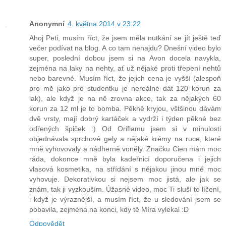
Anonymní
4. května 2014 v 23:22
Ahoj Peti, musím říct, že jsem měla nutkání se jít ještě teď
večer podívat na blog. A co tam nenajdu? Dnešní video bylo
super, poslední dobou jsem si na Avon docela navykla,
zejména na laky na nehty, ať už nějaké proti třepení nehtů
nebo barevné. Musím říct, že jejich cena je vyšší (alespoň
pro mě jako pro studentku je nereálné dát 120 korun za
lak), ale když je na ně zrovna akce, tak za nějakých 60
korun za 12 ml je to bomba. Pěkně kryjou, vštšinou dávám
dvě vrsty, mají dobrý kartáček a vydrží i týden pěkné bez
odřených špiček :) Od Oriflamu jsem si v minulosti
objednávala sprchové gely a nějaké krémy na ruce, které
mně vyhovovaly a nádherně voněly. Značku Cien mám moc
ráda, dokonce mně byla kadeřnicí doporučena i jejich
vlasová kosmetika, na střídání s nějakou jinou mně moc
vyhovuje. Dekorativkou si nejsem moc jistá, ale jak se
znám, tak ji vyzkouším. Úžasné video, moc Ti sluší to líčení,
i když je výraznější, a musím říct, že u sledování jsem se
pobavila, zejména na konci, kdy tě Míra vylekal :D
Odpovědět