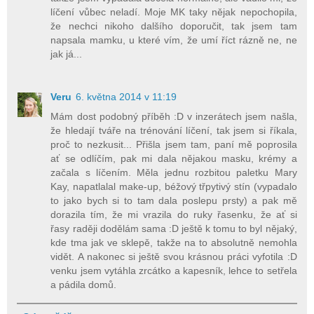
líčení vůbec neladí. Moje MK taky nějak nepochopila,
že nechci nikoho dalšího doporučit, tak jsem tam
napsala mamku, u které vím, že umí říct rázně ne, ne
jak já...
Veru
6. května 2014 v 11:19
Mám dost podobný příběh :D v inzerátech jsem našla,
že hledají tváře na trénování líčení, tak jsem si říkala,
proč to nezkusit... Přišla jsem tam, paní mě poprosila
ať se odlíčím, pak mi dala nějakou masku, krémy a
začala s líčením. Měla jednu rozbitou paletku Mary
Kay, napatlalal make-up, béžový třpytivý stín (vypadalo
to jako bych si to tam dala poslepu prsty) a pak mě
dorazila tím, že mi vrazila do ruky řasenku, že ať si
řasy raději dodělám sama :D ještě k tomu to byl nějaký,
kde tma jak ve sklepě, takže na to absolutně nemohla
vidět. A nakonec si ještě svou krásnou práci vyfotila :D
venku jsem vytáhla zrcátko a kapesník, lehce to setřela
a pádila domů.