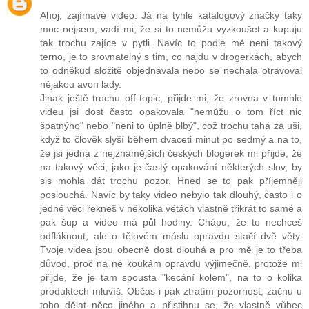
Ahoj, zajímavé video. Já na tyhle katalogový značky taky
moc nejsem, vadí mi, že si to nemůžu vyzkoušet a kupuju
tak trochu zajíce v pytli. Navíc to podle mě neni takový
terno, je to srovnatelný s tim, co najdu v drogerkách, abych
to odněkud složitě objednávala nebo se nechala otravoval
nějakou avon lady.
Jinak ještě trochu off-topic, přijde mi, že zrovna v tomhle
videu jsi dost často opakovala "nemůžu o tom říct nic
špatnýho" nebo "neni to úplně blbý", což trochu tahá za uši,
když to člověk slyší během dvaceti minut po sedmý a na to,
že jsi jedna z nejznámějších českých blogerek mi přijde, že
na takový věci, jako je častý opakování některých slov, by
sis mohla dát trochu pozor. Hned se to pak příjemněji
poslouchá. Navíc by taky video nebylo tak dlouhý, často i o
jedné věci řekneš v několika větách vlastně třikrát to samé a
pak šup a video má půl hodiny. Chápu, že to nechceš
odfláknout, ale o tělovém máslu opravdu stačí dvě věty.
Tvoje videa jsou obecně dost dlouhá a pro mě je to třeba
důvod, proč na ně koukám opravdu výjimečně, protože mi
přijde, že je tam spousta "kecání kolem", na to o kolika
produktech mluvíš. Občas i pak ztratím pozornost, začnu u
toho dělat něco jiného a přistihnu se, že vlastně vůbec