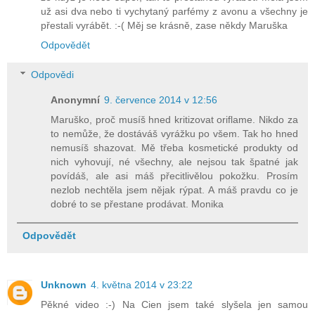
už asi dva nebo ti vychytaný parfémy z avonu a všechny je
přestali vyrábět. :-( Měj se krásně, zase někdy Maruška
Odpovědět
Odpovědi
Anonymní
9. července 2014 v 12:56
Maruško, proč musíš hned kritizovat oriflame. Nikdo za
to nemůže, že dostáváš vyrážku po všem. Tak ho hned
nemusíš shazovat. Mě třeba kosmetické produkty od
nich vyhovují, né všechny, ale nejsou tak špatné jak
povídáš, ale asi máš přecitlivělou pokožku. Prosím
nezlob nechtěla jsem nějak rýpat. A máš pravdu co je
dobré to se přestane prodávat. Monika
Odpovědět
Unknown
4. května 2014 v 23:22
Pěkné video :-) Na Cien jsem také slyšela jen samou