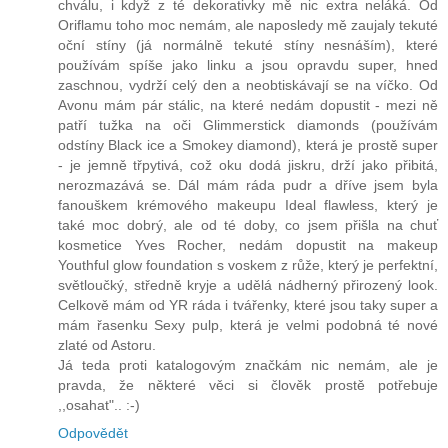
chválu, i když z té dekorativky mě nic extra neláká. Od
Oriflamu toho moc nemám, ale naposledy mě zaujaly tekuté
oční stíny (já normálně tekuté stíny nesnáším), které
používám spíše jako linku a jsou opravdu super, hned
zaschnou, vydrží celý den a neobtiskávají se na víčko. Od
Avonu mám pár stálic, na které nedám dopustit - mezi ně
patří tužka na oči Glimmerstick diamonds (používám
odstíny Black ice a Smokey diamond), která je prostě super
- je jemně třpytivá, což oku dodá jiskru, drží jako přibitá,
nerozmazává se. Dál mám ráda pudr a dříve jsem byla
fanouškem krémového makeupu Ideal flawless, který je
také moc dobrý, ale od té doby, co jsem přišla na chuť
kosmetice Yves Rocher, nedám dopustit na makeup
Youthful glow foundation s voskem z růže, který je perfektní,
světloučký, středně kryje a udělá nádherný přirozený look.
Celkově mám od YR ráda i tvářenky, které jsou taky super a
mám řasenku Sexy pulp, která je velmi podobná té nové
zlaté od Astoru.
Já teda proti katalogovým značkám nic nemám, ale je
pravda, že některé věci si člověk prostě potřebuje
,,osahat".. :-)
Odpovědět