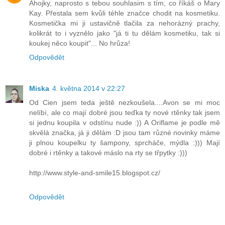
Ahojky, naprosto s tebou souhlasim s tím, co říkáš o Mary
Kay. Přestala sem kvůli téhle značce chodit na kosmetiku.
Kosmetička mi ji ustavičně tlačila za nehorázný prachy,
kolikrát to i vyznělo jako "já ti tu dělám kosmetiku, tak si
koukej něco koupit"... No hrůza!
Odpovědět
Miska
4. května 2014 v 22:27
Od Cien jsem teda ještě nezkoušela....Avon se mi moc
nelíbí, ale co mají dobré jsou teďka ty nové rtěnky tak jsem
si jednu koupila v odstínu nude :)) A Oriflame je podle mě
skvělá značka, já ji dělám :D jsou tam různé novinky máme
ji plnou koupelku ty šampony, sprcháče, mýdla :))) Mají
dobré i rtěnky a takové máslo na rty se třpytky :)))
http://www.style-and-smile15.blogspot.cz/
Odpovědět