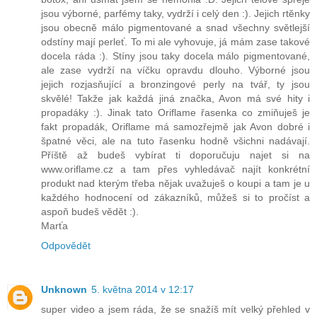
jsou výborné, parfémy taky, vydrží i celý den :). Jejich rtěnky
jsou obecně málo pigmentované a snad všechny světlejší
odstíny mají perleť. To mi ale vyhovuje, já mám zase takové
docela ráda :). Stíny jsou taky docela málo pigmentované,
ale zase vydrží na víčku opravdu dlouho. Výborné jsou
jejich rozjasňující a bronzingové perly na tvář, ty jsou
skvělé! Takže jak každá jiná značka, Avon má své hity i
propadáky :). Jinak tato Oriflame řasenka co zmiňuješ je
fakt propadák, Oriflame má samozřejmě jak Avon dobré i
špatné věci, ale na tuto řasenku hodně všichni nadávají.
Příště až budeš vybírat ti doporučuju najet si na
www.oriflame.cz a tam přes vyhledávač najít konkrétní
produkt nad kterým třeba nějak uvažuješ o koupi a tam je u
každého hodnocení od zákazníků, můžeš si to pročíst a
aspoň budeš vědět :).
Marťa
Odpovědět
Unknown
5. května 2014 v 12:17
super video a jsem ráda, že se snažíš mít velký přehled v