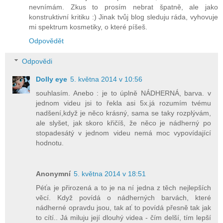
nevnímám. Zkus to prosím nebrat špatně, ale jako
konstruktivní kritiku :) Jinak tvůj blog sleduju ráda, vyhovuje
mi spektrum kosmetiky, o které píšeš.
Odpovědět
Odpovědi
Dolly eye
5. května 2014 v 10:56
souhlasím. Anebo : je to úplně NÁDHERNÁ, barva. v
jednom videu jsi to řekla asi 5x.já rozumím tvému
nadšení,když je něco krásný, sama se taky rozplývám,
ale slyšet, jak skoro křičíš, že něco je nádherný po
stopadesátý v jednom videu nemá moc vypovídající
hodnotu.
Anonymní
5. května 2014 v 18:51
Péťa je přirozená a to je na ní jedna z těch nejlepších
věcí. Když povídá o nádherných barvách, které
nádherné opravdu jsou, tak ať to povídá přesně tak jak
to cítí.. Já miluju její dlouhý videa - čím delší, tím lepší