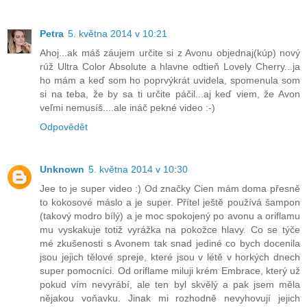
Petra
5. května 2014 v 10:21
Ahoj...ak máš záujem určite si z Avonu objednaj(kúp) nový
rúž Ultra Color Absolute a hlavne odtieň Lovely Cherry...ja
ho mám a keď som ho poprvýkrát uvidela, spomenula som
si na teba, že by sa ti určite páčil...aj keď viem, že Avon
veľmi nemusíš....ale ináč pekné video :-)
Odpovědět
Unknown
5. května 2014 v 10:30
Jee to je super video :) Od značky Cien mám doma přesně
to kokosové máslo a je super. Přítel ještě používá šampon
(takový modro bílý) a je moc spokojený po avonu a oriflamu
mu vyskakuje totiž vyrážka na pokožce hlavy. Co se týče
mé zkušenosti s Avonem tak snad jediné co bych docenila
jsou jejich tělové spreje, které jsou v létě v horkých dnech
super pomocníci. Od oriflame miluji krém Embrace, který už
pokud vím nevyrábí, ale ten byl skvělý a pak jsem měla
nějakou voňavku. Jinak mi rozhodně nevyhovují jejich