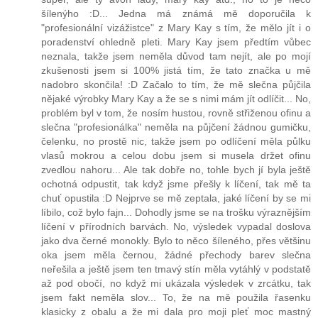
šílenýho :D... Jedna má známá mě doporučila k
"profesionální vizážistce" z Mary Kay s tím, že mělo jít i o
poradenství ohledně pleti. Mary Kay jsem předtím vůbec
neznala, takže jsem neměla důvod tam nejít, ale po mojí
zkušenosti jsem si 100% jistá tím, že tato značka u mě
nadobro skončila! :D Začalo to tím, že mě slečna půjčila
nějaké výrobky Mary Kay a že se s nimi mám jít odlíčit... No,
problém byl v tom, že nosím hustou, rovně střiženou ofinu a
slečna "profesionálka" neměla na půjčení žádnou gumičku,
čelenku, no prostě nic, takže jsem po odlíčení měla půlku
vlasů mokrou a celou dobu jsem si musela držet ofinu
zvedlou nahoru... Ale tak dobře no, tohle bych jí byla ještě
ochotná odpustit, tak když jsme přešly k líčení, tak mě ta
chuť opustila :D Nejprve se mě zeptala, jaké líčení by se mi
líbilo, což bylo fajn... Dohodly jsme se na trošku výraznějším
líčení v přírodních barvách. No, výsledek vypadal doslova
jako dva černé monokly. Bylo to něco šíleného, přes většinu
oka jsem měla černou, žádné přechody barev slečna
neřešila a ještě jsem ten tmavý stín měla vytáhlý v podstatě
až pod obočí, no když mi ukázala výsledek v zrcátku, tak
jsem fakt neměla slov... To, že na mě použila řasenku
klasicky z obalu a že mi dala pro moji pleť moc mastný