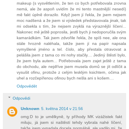
makeup (s vysvětlením, že ten co bych potřebovala zrovna
nemá, ale že aspoň uvidím že mi tento mastnější nesedí)
mě fakt úplně dorazilo. Když jsem jí řekla, že jsem nejsem
moc nadšená a že jsem si výsledek představovala jinak, tak
mi odsekla s tím, že nejsem zvyklá na výraznější líčení...
Nakonec mě ještě poprosila, jestli bych ji nedoporučila svým
kamarádkám. Tak jsem zdvořile řekla, že spíš nee, ale ona
stále hrozně naléhala, takže jsem jí na papír napsala
vymyšlené jméno a tel. číslo, aby přestala otravovat a
pelášila jsem z tama co mi nohy stačily.... Jediný štěstí bylo,
že jsem byla autem... Potřebovala jsem zajet ještě z tama
do obchodu, ale nejdříve jsem musela domů se jít odlíčit a
vysušit ofinu, protože z celým lesklým ksichtem, očima jak
uhel a rozčepířenou ofinou bych nešla ani s košem....
Odpovědět
Odpovědi
Unknown
5. května 2014 v 21:56
omg:D to je umělkyně, ty příhody MK vizážistek fakt
miluju, já jsem si naštěstí tehdy vybrala nahé líčení,
takže jsem vypadala docela normálně, ale vadilo mi, že