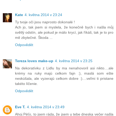
Kate
4. května 2014 v 23:24
Ty tvoje oči jsou naprosto dokonalé !
Ach jo, tak jsem si myslela, že konečně bych i našla můj
světlý odstín, ale pokud je málo krycí, jak říkáš, tak je to pro
mě zbytečné. Škoda ...
Odpovědět
Tereza loves make-up
4. května 2014 v 23:25
Na dekoratívku z Lidlu by ma nenahovoril asi nikto....ale
krémy na ruky majú celkom fajn :), maslá som ešte
neskúšala, ale vyzerajú celkom dobre :)....veľmi ti pristane
takéto líčenie.
Odpovědět
Eve T.
4. května 2014 v 23:49
Ahoj Péťo, to jsem ráda, že jsem u tebe dneska večer našla