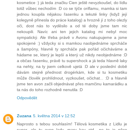
kosmetice :) já teda značku Cien ještě nevyzkoušel, do lídlu
totiž vůbec nechodím :D co se týče oriflamu, mamka si tam
jednou koupila nějakou řasenku a tekuté linky (když její
kolegyně přinesla do práce katalog) a hrozně jí z toho olezly
oči, dost nás to vyděsilo a od té doby jsme tam nic
nekoupili. Navíc ani ten jejich katalog mi nebyl moc
sympatický. Ale třeba právě v Avonu nakupujeme a jsme
spokojené :) vždycky si s mamkou naobjednáme sprcháče
a šampóny, hlavně ty sprcháče pak pořád očicháváme a
hádame se, který je lepší a který už nikdy neobjednáme :D
a občas řasenku, právě tu supershock a já teda hlavně laky
na nehty, na ty jsem celkově ujetá :D ale v poslední době
dávám stejně přednost drogérkám, kde si tu kosmetiku
může člověk prohlídnout, vyzkoušet, očichat... :D a hlavně
jsme ten avon začli objednávat přes mamčinu kamarádku a
ta nás do toho rozhodně nenutila :D
Odpovědět
Zuzana
5. května 2014 v 12:52
Naprosto s tebou souhlasím! Tělová kosmetika z Lidlu je
super, ale ty avon lady, mary kay atd., no to je něco