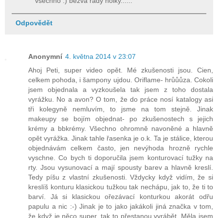
všechno :) bezva rady holky......
Odpovědět
Anonymní
4. května 2014 v 23:07
Ahoj Peti, super video opět. Mé zkušenosti jsou. Cien,
celkem pohoda, i šampony ujdou. Oriflame- hrůůůza. Cokoli
jsem objednala a vyzkoušela tak jsem z toho dostala
vyrážku. No a avon? O tom, že do práce nosí katalogy asi
tři kolegyně nemluvím, to jsme na tom stejně. Jinak
makeupy se bojím objednat- po zkušenostech s jejich
krémy a bbkrémy. Všechno ohromně navoněné a hlavně
opět vyrážka. Jinak tahle řasenka je o.k. Ta je stálice, kterou
objednávám celkem často, jen nevýhoda hrozně rychle
vyschne. Co bych ti doporučila jsem konturovací tužky na
rty. Jsou vysunovací a mají spousty barev a hlavně kreslí.
Tedy píšu z vlastní zkušenosti. Vždycky když vidím, že si
kreslíš konturu klasickou tužkou tak nechápu, jak to, že ti to
barví. Já si klasickou ořezávací konturkou akorát odřu
papulu a nic :-) Jinak je to jako jakákoli jiná značka v tom,
že když je něco super, tak to přestanou vyrábět. Měla jsem