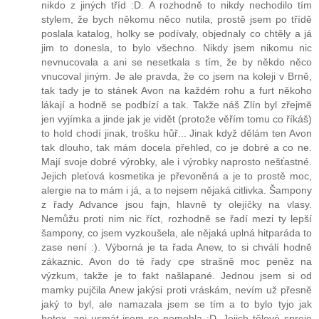
nikdo z jiných tříd :D. A rozhodně to nikdy nechodilo tím
stylem, že bych někomu něco nutila, prostě jsem po třídě
poslala katalog, holky se podívaly, objednaly co chtěly a já
jim to donesla, to bylo všechno. Nikdy jsem nikomu nic
nevnucovala a ani se nesetkala s tím, že by někdo něco
vnucoval jiným. Je ale pravda, že co jsem na koleji v Brně,
tak tady je to stánek Avon na každém rohu a furt někoho
lákají a hodně se podbízí a tak. Takže náš Zlín byl zřejmě
jen vyjímka a jinde jak je vidět (protože věřím tomu co říkáš)
to hold chodí jinak, trošku hůř... Jinak když dělám ten Avon
tak dlouho, tak mám docela přehled, co je dobré a co ne.
Mají svoje dobré výrobky, ale i výrobky naprosto nešťastné.
Jejich pleťová kosmetika je převoněná a je to prostě moc,
alergie na to mám i já, a to nejsem nějaká citlivka. Šampony
z řady Advance jsou fajn, hlavně ty olejíčky na vlasy.
Nemůžu proti nim nic říct, rozhodně se řadí mezi ty lepší
šampony, co jsem vyzkoušela, ale nějaká uplná hitparáda to
zase není :). Výborná je ta řada Anew, to si chválí hodně
zákaznic. Avon do té řady cpe strašně moc peněz na
výzkum, takže je to fakt našlapané. Jednou jsem si od
mamky pujčila Anew jakýsi proti vráskám, nevím už přesně
jaký to byl, ale namazala jsem se tím a to bylo tyjo jak
botox, ani usmát jsem se nemohla :D. Jejich tělové spreje