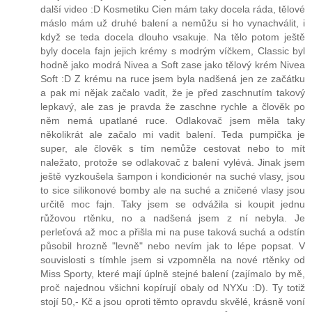
další video :D Kosmetiku Cien mám taky docela ráda, tělové
máslo mám už druhé balení a nemůžu si ho vynachválit, i
když se teda docela dlouho vsakuje. Na tělo potom ještě
byly docela fajn jejich krémy s modrým víčkem, Classic byl
hodně jako modrá Nivea a Soft zase jako tělový krém Nivea
Soft :D Z krému na ruce jsem byla nadšená jen ze začátku
a pak mi nějak začalo vadit, že je před zaschnutím takový
lepkavý, ale zas je pravda že zaschne rychle a člověk po
něm nemá upatlané ruce. Odlakovač jsem měla taky
několikrát ale začalo mi vadit balení. Teda pumpička je
super, ale člověk s tím nemůže cestovat nebo to mít
naležato, protože se odlakovač z balení vylévá. Jinak jsem
ještě vyzkoušela šampon i kondicionér na suché vlasy, jsou
to sice silikonové bomby ale na suché a zničené vlasy jsou
určitě moc fajn. Taky jsem se odvážila si koupit jednu
růžovou rtěnku, no a nadšená jsem z ní nebyla. Je
perleťová až moc a přišla mi na puse taková suchá a odstín
působil hrozně "levně" nebo nevím jak to lépe popsat. V
souvislosti s tímhle jsem si vzpomněla na nové rtěnky od
Miss Sporty, které mají úplně stejné balení (zajímalo by mě,
proč najednou všichni kopírují obaly od NYXu :D). Ty totiž
stojí 50,- Kč a jsou oproti těmto opravdu skvělé, krásně voní