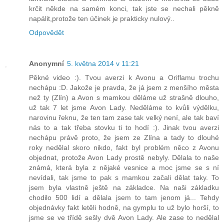
krčit někde na samém konci, tak jste se nechali pěkně
napálit,protože ten účinek je prakticky nulový..
Odpovědět
Anonymní
5. května 2014 v 11:21
Pěkné video :). Tvou averzi k Avonu a Oriflamu trochu
nechápu :D. Jakože je pravda, že já jsem z menšího města
než ty (Zlín) a Avon s mamkou děláme už strašně dlouho,
už tak 7 let jsme Avon Lady. Neděláme to kvůli výdělku,
narovinu řeknu, že ten tam zase tak velký není, ale tak baví
nás to a tak třeba stovku ti to hodí :). Jinak tvou averzi
nechápu právě proto, že jsem ze Zlína a tady to dlouhé
roky nedělal skoro nikdo, fakt byl problém něco z Avonu
objednat, protože Avon Lady prostě nebyly. Dělala to naše
známá, která byla z nějaké vesnice a moc jsme se s ní
nevídali, tak jsme to pak s mamkou začali dělat taky. To
jsem byla vlastně ještě na základce. Na naši základku
chodilo 500 lidí a dělala jsem to tam jenom já... Tehdy
objednávky fakt letěli hodně, na gymplu to už bylo horší, to
jsme se ve třídě sešly dvě Avon Lady. Ale zase to nedělal