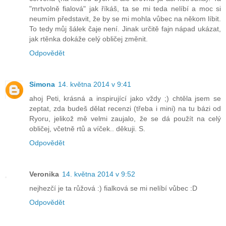
"mrtvolně fialová" jak říkáš, ta se mi teda nelíbí a moc si
neumím představit, že by se mi mohla vůbec na někom líbit.
To tedy můj šálek čaje není. Jinak určitě fajn nápad ukázat,
jak rtěnka dokáže celý obličej změnit.
Odpovědět
Simona
14. května 2014 v 9:41
ahoj Peti, krásná a inspirující jako vždy ;) chtěla jsem se
zeptat, zda budeš dělat recenzi (třeba i mini) na tu bázi od
Ryoru, jelikož mě velmi zaujalo, že se dá použít na celý
obličej, včetně rtů a víček.. děkuji. S.
Odpovědět
Veronika
14. května 2014 v 9:52
nejhezčí je ta růžová :) fialková se mi nelíbí vůbec :D
Odpovědět