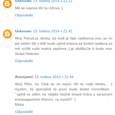
Unknown
13. května 2014 v 21:12
Mě se nejvíce líbí ta růžová :)
Odpovědět
Unknown
13. května 2014 v 21:42
Ahoj Petruš,ta rtěnka od melt je fakt nádherná.moc se mi
její odstín líbí.v létě bude úplně krásná až budeš opálena.za
mě určitě rudá matná sephora:-).já věděla,že ti bude moc
slušet.Helenka
Odpovědět
Anonymní
13. května 2014 v 21:44
Ahoj Péťo, na Tobě se mi nejvíc líbí ta rudá rtěnka... :)
myslím, že speciálně ta první bude slušet černoškám...
ˇuplně to vidím na nějáké hodně tmavé holce s výrazným
extravagantním líčením, co myslíš? :)
Mirka
Odpovědět