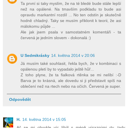
Ta první si taky myslím, že na té bledé bude stále lepší
než na opálené. Na tmavším podkladu to bude asi
opravdu markantní rozdíl ... No ten odstín je skutečně
hodně chladný. Taky se musím přiklonit k teorii, že asi
málokomu půjde ...
Ale jak jsem psala v samostatném komentáři - ta
červená je jedním slovem - dokonalá :)
U Sedmikrásky
14. května 2014 v 20:06
Já musím také souhlasit, řekla bych, že v kombinaci s
opálenou pletí by to vypadalo ještě hůř...
Z toho plyne, že ta fialková rtěnka se mi nelíbí :-D
Barva je to krásná, ale dovedu si ji představit spíš na
oblečení než na rtech nebo na očích. Červená je super.
Odpovědět
H.
14. května 2014 v 15:05
Ač se mi obvykle víc líbíš s méně výraznými rty, tady