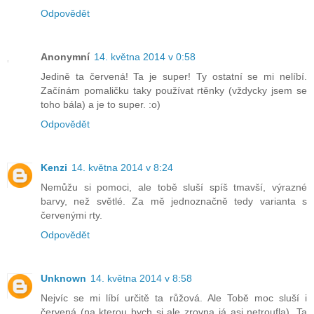
Odpovědět
Anonymní
14. května 2014 v 0:58
Jedině ta červená! Ta je super! Ty ostatní se mi nelíbí.
Začínám pomaličku taky používat rtěnky (vždycky jsem se
toho bála) a je to super. :o)
Odpovědět
Kenzi
14. května 2014 v 8:24
Nemůžu si pomoci, ale tobě sluší spíš tmavší, výrazné
barvy, než světlé. Za mě jednoznačně tedy varianta s
červenými rty.
Odpovědět
Unknown
14. května 2014 v 8:58
Nejvíc se mi líbí určitě ta růžová. Ale Tobě moc sluší i
červená (na kterou bych si ale zrovna já asi netroufla). Ta