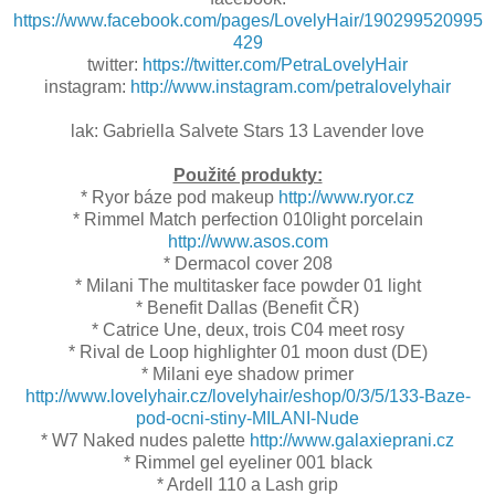
https://www.facebook.com/pages/LovelyHair/190299520995
429
twitter:
https://twitter.com/PetraLovelyHair
instagram:
http://www.instagram.com/petralovelyhair
lak: Gabriella Salvete Stars 13 Lavender love
Použité produkty:
* Ryor báze pod makeup
http://www.ryor.cz
* Rimmel Match perfection 010light porcelain
http://www.asos.com
* Dermacol cover 208
* Milani The multitasker face powder 01 light
* Benefit Dallas (Benefit ČR)
* Catrice Une, deux, trois C04 meet rosy
* Rival de Loop highlighter 01 moon dust (DE)
* Milani eye shadow primer
http://www.lovelyhair.cz/lovelyhair/eshop/0/3/5/133-Baze-
pod-ocni-stiny-MILANI-Nude
* W7 Naked nudes palette
http://www.galaxieprani.cz
* Rimmel gel eyeliner 001 black
* Ardell 110 a Lash grip