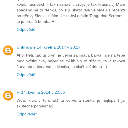
kombinaci všichni tak nesnáší , vždyť je tak krásná :) Mám
spadeno na tu rtěnku, co si jí ukazovala ve videu s recenzí
na rtěnky Sleek - tuším, že to byl odstín Tangerine Scream -
to je prostě bomba ♥
Odpovědět
Unknown
14. května 2014 v 20:27
Ahoj Peti, tak ta první je velmi zajímavá barva, ale na tebe
moc světloučká, nejvíc se mi líbíš v té růžové, ta je taková
šťavnatá a červená je klasika, ta sluší každému :-)
Odpovědět
H
14. května 2014 v 20:56
Wow, krásný turorial:) ta červená rtěnka je nejlepší:) jsi
skutečně pohledná:)
Odpovědět