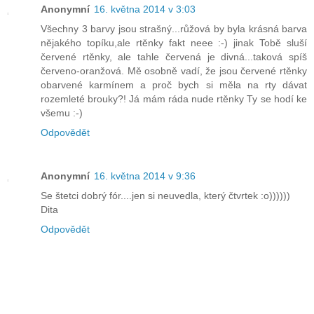
Anonymní
16. května 2014 v 3:03
Všechny 3 barvy jsou strašný...růžová by byla krásná barva
nějakého topíku,ale rtěnky fakt neee :-) jinak Tobě sluší
červené rtěnky, ale tahle červená je divná...taková spíš
červeno-oranžová. Mě osobně vadí, že jsou červené rtěnky
obarvené karmínem a proč bych si měla na rty dávat
rozemleté brouky?! Já mám ráda nude rtěnky Ty se hodí ke
všemu :-)
Odpovědět
Anonymní
16. května 2014 v 9:36
Se štetci dobrý fór....jen si neuvedla, který čtvrtek :o))))))
Dita
Odpovědět