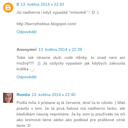
ll
13. května 2014 v 22:02
Jsi nádherná i když vypadáš "mrtvolně" ! :D :)
http://berrytheblue.blogspot.com/
Odpovědět
Anonymní
13. května 2014 v 22:39
Tobe tak strasne sluší rudé rtěnky, to snad neni ani
možný!!!!! :)) Ja vzdycky vypadam jak kdybych zakousla
králíka -_-
Odpovědět
Romča
13. května 2014 v 22:40
Podľa mňa ti pristane aj tá červená, dosť ťa to oživilo :) Máš
pravdu v tom, že tá prvá fialová má nádhernú farbu, ale
bledulkám naozaj nepristane. Ja by som ju používala na oči
ako krémové tiene alebo ako podklad pre práškové očné
tiene :D