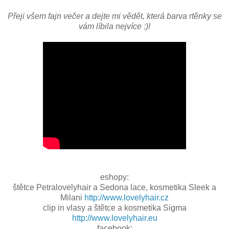
Přeji všem fajn večer a dejte mi vědět, která barva rtěnky se
vám líbila nejvíce :)!
eshopy:
štětce Petralovelyhair a Sedona lace, kosmetika Sleek a
Milani
http://www.lovelyhair.cz
clip in vlasy a štětce a kosmetika Sigma
http://www.lovelyhair.eu
facebook: