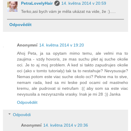
PetraLovelyHair
14. května 2014 v 20:59
Terko,asi bych vám je měla ukázat na vide, že :).....
Odpovědět
Anonymní
14. května 2014 v 19:20
Ahoj Peta, ja sa opytam mimo temu, ale velmi ma to
zaujima - vzdy hovoris, ze mas suchu plet aj suche okolie
oci. Je to aj moj problem. A ked si takto zapudrujes okolie
oci (ako v tomto tutorialy) tak ta to nestahuje? Nevysusuje?
Nemas potom este viac suche okolo oci? Pekne ma to stve,
nemam rada, ked sa mi leske pod ocami od mastneho
kremu, ale pudrovat si netrufam :(( aby som sa este viac
nevysusila a nezvyraznila vrasky. Inak je mi 28 :)) Janka
Odpovědět
Odpovědi
Anonymní
14. května 2014 v 20:36