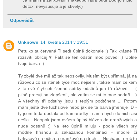
detox, nevysušuje a je skvělý:)
Odpovědět
Unknown
14. května 2014 v 19:31
Peťulko ta červená Ti sedí úplně dokonale :) Tak krásně Ti
rozsvítí obličej ♥ Fakt se ten odstín moc povedl :) Úplně
tvoje barva :)
Ty zbylé dvě mě až tak neoslovily. Musím být upřímná, já na
růžovou co se rtěnek týče moc nejsem , takže mám celkem
z té své čtyřiceti členné sbírky odstínů jen tři růžové ... (
pilně pracuji na zlepšení , ale zatím se mi to moc nedaří ...)
A všechny tři odstíny jsou s teplým podtónem ... Potom
mám ještě dvě fuchsiové nebo jak se ta barva jmenuje :D -
ty jsem teda dostala od kamarádky , sama bych do nich asi
nešla... Naopak jsem ovšem úplný blázen do oranžových a
nude odstínů :) Na léto úplně miluju - podle všech prý
módně hříšnou a zakázanou kombinaci - modré či
tyrkysové na očích a oranžové na rtech ... Nechápu, proč tu