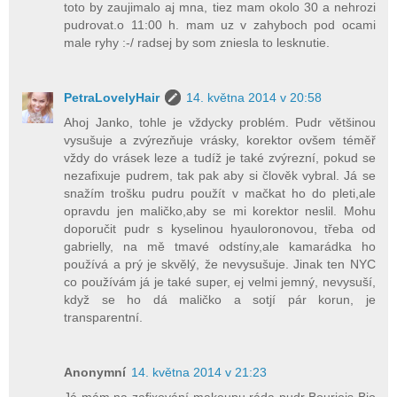
toto by zaujimalo aj mna, tiez mam okolo 30 a nehrozi
pudrovat.o 11:00 h. mam uz v zahyboch pod ocami
male ryhy :-/ radsej by som zniesla to lesknutie.
PetraLovelyHair
14. května 2014 v 20:58
Ahoj Janko, tohle je vždycky problém. Pudr většinou
vysušuje a zvýrezňuje vrásky, korektor ovšem téměř
vždy do vrásek leze a tudíž je také zvýrezní, pokud se
nezafixuje pudrem, tak pak aby si člověk vybral. Já se
snažím trošku pudru použít v mačkat ho do pleti,ale
opravdu jen maličko,aby se mi korektor neslil. Mohu
doporučit pudr s kyselinou hyauloronovou, třeba od
gabrielly, na mě tmavé odstíny,ale kamarádka ho
používá a prý je skvělý, že nevysušuje. Jinak ten NYC
co používám já je také super, ej velmi jemný, nevysuší,
když se ho dá maličko a sotjí pár korun, je
transparentní.
Anonymní
14. května 2014 v 21:23
Já mám na zafixování makeupu ráda pudr Bourjois Bio