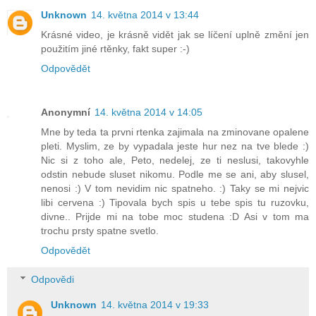
Unknown
14. května 2014 v 13:44
Krásné video, je krásně vidět jak se líčení uplně změní jen
použitím jiné rtěnky, fakt super :-)
Odpovědět
Anonymní
14. května 2014 v 14:05
Mne by teda ta prvni rtenka zajimala na zminovane opalene
pleti. Myslim, ze by vypadala jeste hur nez na tve blede :)
Nic si z toho ale, Peto, nedelej, ze ti neslusi, takovyhle
odstin nebude sluset nikomu. Podle me se ani, aby slusel,
nenosi :) V tom nevidim nic spatneho. :) Taky se mi nejvic
libi cervena :) Tipovala bych spis u tebe spis tu ruzovku,
divne.. Prijde mi na tobe moc studena :D Asi v tom ma
trochu prsty spatne svetlo.
Odpovědět
Odpovědi
Unknown
14. května 2014 v 19:33