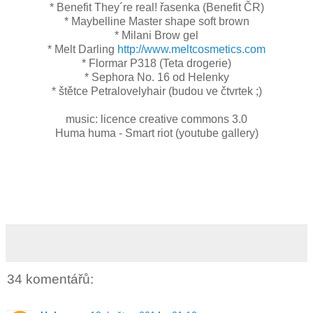
* Benefit They´re real! řasenka (Benefit ČR)
* Maybelline Master shape soft brown
* Milani Brow gel
* Melt Darling
http://www.meltcosmetics.com
* Flormar P318 (Teta drogerie)
* Sephora No. 16 od Helenky
* štětce Petralovelyhair (budou ve čtvrtek ;)
music: licence creative commons 3.0
Huma huma - Smart riot (youtube gallery)
34 komentářů: