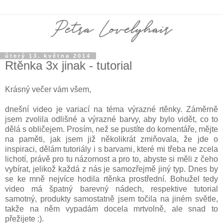
úterý 13. května 2014
Rtěnka 3x jinak - tutorial
Krásný večer vám všem,
dnešní video je variací na téma výrazné rtěnky. Záměrně
jsem zvolila odlišné a výrazné barvy, aby bylo vidět, co to
dělá s obličejem. Prosím, než se pustíte do komentáře, mějte
na paměti, jak jsem již několikrát zmiňovala, že jde o
inspiraci, dělám tutoriály i s barvami, které mi třeba ne zcela
lichotí, právě pro tu názornost a pro to, abyste si měli z čeho
vybírat, jelikož každá z nás je samozřejmě jiný typ. Dnes by
se ke mně nejvíce hodila rtěnka prostřední. Bohužel tedy
video má špatný barevný nádech, respektive tutorial
samotný, produkty samostatně jsem točila na jiném světle,
takže na něm vypadám docela mrtvolně, ale snad to
přežijete :).