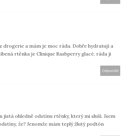
z drogerie a mám je moc ráda. Dobře hydratují a
líbená rtěnka je Clinique Rasbperry glacé, ráda ji
Odpovědět
m jistá ohledně odstínu rtěnky, který mi sluší. Jsem
 odstíny, že? Jenomže mám teplý žlutý podtón