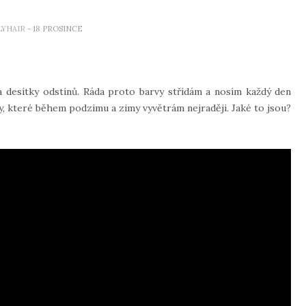
LYHAIR
- 18 PROSINCE
a desítky odstínů. Ráda proto barvy střídám a nosím každý den
y, které během podzimu a zimy vyvětrám nejraději. Jaké to jsou?