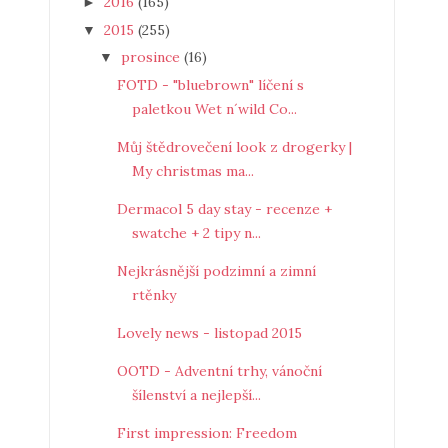
2016
(165)
►
2015
(255)
▼
prosince
(16)
▼
FOTD - "bluebrown" líčení s
paletkou Wet n´wild Co...
Můj štědrovečení look z drogerky |
My christmas ma...
Dermacol 5 day stay - recenze +
swatche + 2 tipy n...
Nejkrásnější podzimní a zimní
rtěnky
Lovely news - listopad 2015
OOTD - Adventní trhy, vánoční
šílenství a nejlepší...
First impression: Freedom