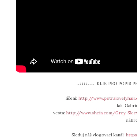
↓↓↓↓↓↓↓↓ KLIK PRO POPIS P
líčení:
http://www.petralovelyhair
lak: Gabri
vesta:
http://www.shein.com/Grey-Sleev
náhr
Sleduj náš vlogovací kanál:
https