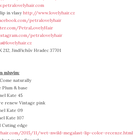
.petralovelyhair.com
lip in vlasy
http://www.lovelyhair.cz
acebook.com/petralovelyhair
tter.com/PetraLovelyHair
nstagram.com/petralovelyhair
a@lovelyhair.cz
 212, Jindřichův Hradec 37701
m mluvím:
 Come naturally
e Plum & base
mel Kate 45
re renew Vintage pink
mel Kate 09
el Kate 107
l Cuting edge
yhair.com/2015/11/wet-nwild-megalast-lip-color-recenze.html