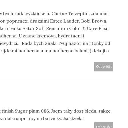
ky bych rada vyzkousela. Chci se Te zeptat,zda mas
tor popr.mezi drazsimi Estee Lauder, Bobi Brown,
 akci rtenku Astor Soft Sensation Color & Care Elixir
nadherna. Uzasne kremova, hydratacni i
evydrzi... Rada bych znala Tvuj nazor na rtenky od
rijde mi nadherna a ma nadherne baleni :) dekuji a
Odpovědět
g finish Sugar plum 086. Jsem taky dost bleda, takze
a dalsi supr tipy na barvicky. Jsi skvela!
Odpovědět