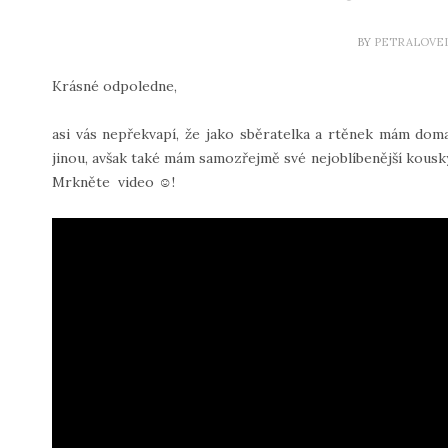
BY
PETRALOVE
Krásné odpoledne,
asi vás nepřekvapí, že jako sběratelka a rtěnek mám dom
jinou, avšak také mám samozřejmě své nejoblíbenější kousk
Mrkněte video ☺!