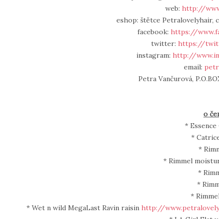
web:
http://www
eshop: štětce Petralovelyhair, c
facebook:
https://www.f
twitter:
https://twi
instagram:
http://www.i
email:
petr
Petra Vančurová, P.O.BOX
o če
* Essence
* Catric
* Rim
* Rimmel moistu
* Rim
* Rimm
* Rimme
* Wet n wild MegaLast Ravin raisin
http://www.petralovel