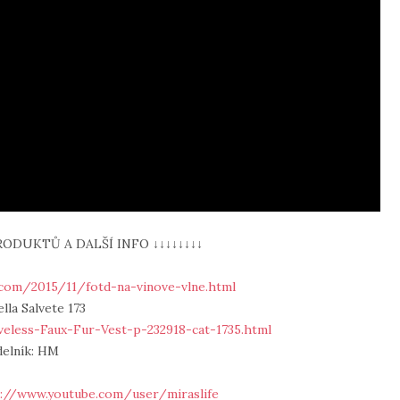
RODUKTŮ A DALŠÍ INFO ↓↓↓↓↓↓↓↓
.com/2015/11/fotd-na-vinove-vlne.html
ella Salvete 173
eless-Faux-Fur-Vest-p-232918-cat-1735.html
delník: HM
://www.youtube.com/user/miraslife