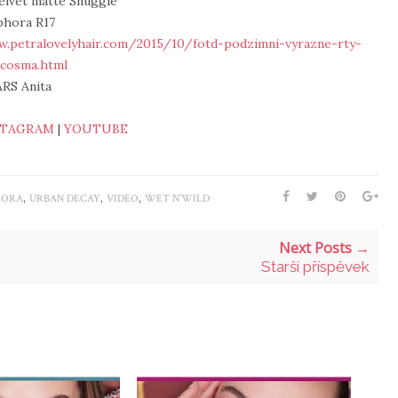
velvet matte Snuggle
phora R17
w.petralovelyhair.com/2015/10/fotd-podzimni-vyrazne-rty-
-cosma.html
ARS Anita
STAGRAM
|
YOUTUBE
,
,
,
HORA
URBAN DECAY
VIDEO
WET N´WILD
Next Posts →
Starší příspěvek