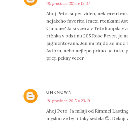
18. prosince 2015 v 19:37
Ahoj Peto, super video, nektere rten
nejakeho favorita i mezi rtenkami As
Clinique? Ja si vcera v Tete koupila v
rtěnka v odstinu 205 Rose Fever, je 
pigmentovana. Jen mi ptijde ze moc n
Astoru, nebo nejlepe primo na tuto, p
preji pekny vecer
UNKNOWN
18. prosince 2015 v 23:19
Ahoj Peto. Ja miluji od Rimmel Lastin
myslim ze by ti taky sedela 😉. Dekuji z