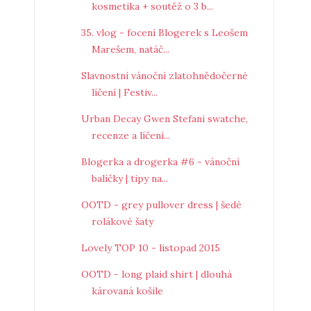
kosmetika + soutěž o 3 b...
35. vlog - focení Blogerek s Leošem
Marešem, natáč...
Slavnostní vánoční zlatohnědočerné
líčení | Festiv...
Urban Decay Gwen Stefani swatche,
recenze a líčení...
Blogerka a drogerka #6 - vánoční
balíčky | tipy na...
OOTD - grey pullover dress | šedé
rolákové šaty
Lovely TOP 10 - listopad 2015
OOTD - long plaid shirt | dlouhá
károvaná košile