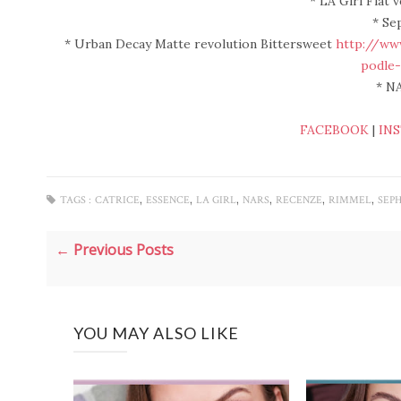
* LA Girl Flat 
* Se
* Urban Decay Matte revolution Bittersweet
http://ww
podle
* N
FACEBOOK
|
IN
,
,
,
,
,
,
TAGS :
CATRICE
ESSENCE
LA GIRL
NARS
RECENZE
RIMMEL
SEP
← Previous Posts
YOU MAY ALSO LIKE