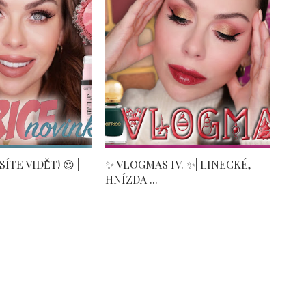
́TE VIDĚT! 😍 |
✨ VLOGMAS IV. ✨| LINECKÉ,
HNÍZDA ...