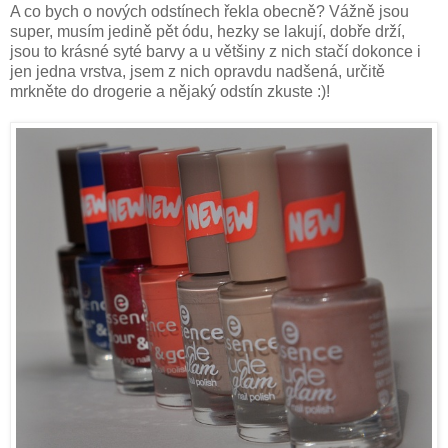
A co bych o nových odstínech řekla obecně? Vážně jsou
super, musím jedině pět ódu, hezky se lakují, dobře drží,
jsou to krásné syté barvy a u většiny z nich stačí dokonce i
jen jedna vrstva, jsem z nich opravdu nadšená, určitě
mrkněte do drogerie a nějaký odstín zkuste :)!