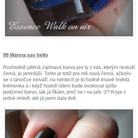
99 Wanna say hello
Rozhodně pěkná zajímavá barva pro ty z vás, kterým nesluší
černá, je jemnější. Tohle je totiž pro mě nová černá, ačkoliv
se v lahvičce netváří, na nehtech je to hodně tmavě hnědá
krémovka a i když hodně lidem bude evokovat spíše
podzimní barvu, tak já říkám, proč ne i na jaře :)!? Kryje v
jedné vrstvě, ale já jsem dala dvě.