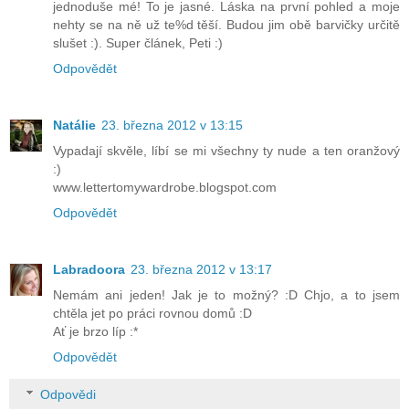
jednoduše mé! To je jasné. Láska na první pohled a moje
nehty se na ně už te%d těší. Budou jim obě barvičky určitě
slušet :). Super článek, Peti :)
Odpovědět
Natálie
23. března 2012 v 13:15
Vypadají skvěle, líbí se mi všechny ty nude a ten oranžový
:)
www.lettertomywardrobe.blogspot.com
Odpovědět
Labradoora
23. března 2012 v 13:17
Nemám ani jeden! Jak je to možný? :D Chjo, a to jsem
chtěla jet po práci rovnou domů :D
Ať je brzo líp :*
Odpovědět
Odpovědi