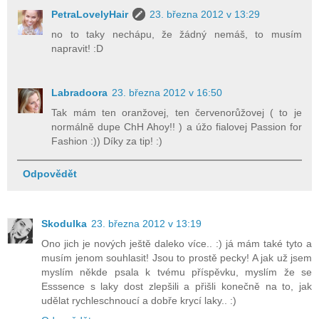
PetraLovelyHair
23. března 2012 v 13:29
no to taky nechápu, že žádný nemáš, to musím
napravit! :D
Labradoora
23. března 2012 v 16:50
Tak mám ten oranžovej, ten červenorůžovej ( to je
normálně dupe ChH Ahoy!! ) a úžo fialovej Passion for
Fashion :)) Díky za tip! :)
Odpovědět
Skodulka
23. března 2012 v 13:19
Ono jich je nových ještě daleko více.. :) já mám také tyto a
musím jenom souhlasit! Jsou to prostě pecky! A jak už jsem
myslím někde psala k tvému příspěvku, myslím že se
Esssence s laky dost zlepšili a přišli konečně na to, jak
udělat rychleschnoucí a dobře krycí laky.. :)