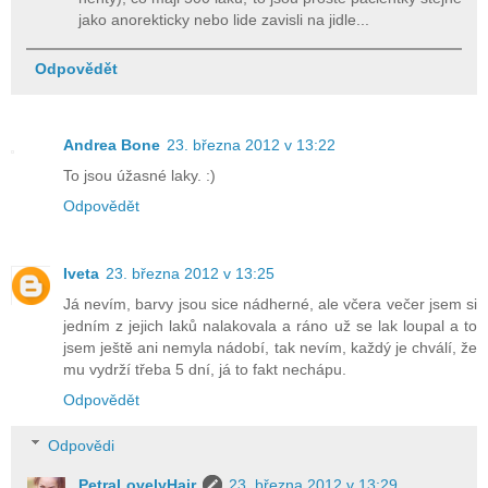
jako anorekticky nebo lide zavisli na jidle...
Odpovědět
Andrea Bone
23. března 2012 v 13:22
To jsou úžasné laky. :)
Odpovědět
Iveta
23. března 2012 v 13:25
Já nevím, barvy jsou sice nádherné, ale včera večer jsem si
jedním z jejich laků nalakovala a ráno už se lak loupal a to
jsem ještě ani nemyla nádobí, tak nevím, každý je chválí, že
mu vydrží třeba 5 dní, já to fakt nechápu.
Odpovědět
Odpovědi
PetraLovelyHair
23. března 2012 v 13:29