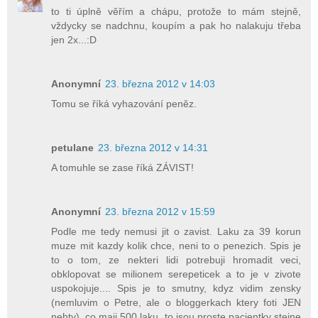
to ti úplně věřím a chápu, protože to mám stejně,
vždycky se nadchnu, koupím a pak ho nalakuju třeba
jen 2x...:D
Anonymní
23. března 2012 v 14:03
Tomu se říká vyhazování peněz.
petulane
23. března 2012 v 14:31
A tomuhle se zase říká ZÁVIST!
Anonymní
23. března 2012 v 15:59
Podle me tedy nemusi jit o zavist. Laku za 39 korun
muze mit kazdy kolik chce, neni to o penezich. Spis je
to o tom, ze nekteri lidi potrebuji hromadit veci,
obklopovat se milionem serepeticek a to je v zivote
uspokojuje.... Spis je to smutny, kdyz vidim zensky
(nemluvim o Petre, ale o bloggerkach ktery foti JEN
nehty), co maji 500 laku, to jsou proste pacientky stejne