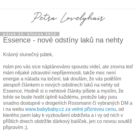
pátek 23. března 2012
Essence - nové odstíny laků na nehty
Krásný slunečný pátek,
mám pro vás sice náplánováno spoustu videí, ale zrovna teď
mám nějaké zdravotní nepříjemnosti, takže moc není
energie a nálada na točení, tak doufám, že vás potěším
alespoň článkem o nových odstínech laků na nehty od
Essence. Hodně si o nehtové články píšete a myslím, že
tohle se bude hodit úplně každému, protože laky jsou
snadno dostupné v drogeriích Rossmann či vybraných DM a
i na webu
www.babybaby.cz
za velmi příznivou cenu
, od
kterého jsem laky k vyzkoušení obdržela a i vy od nich v
příštích dnech obdržíte dárkový balíček, jen co novou soutěž
připravím ;).