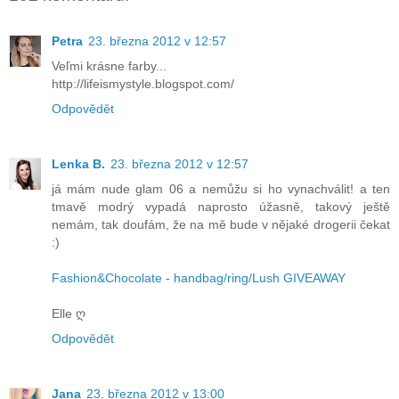
Petra
23. března 2012 v 12:57
Veľmi krásne farby...
http://lifeismystyle.blogspot.com/
Odpovědět
Lenka B.
23. března 2012 v 12:57
já mám nude glam 06 a nemůžu si ho vynachválit! a ten
tmavě modrý vypadá naprosto úžasně, takový ještě
nemám, tak doufám, že na mě bude v nějaké drogerii čekat
:)
Fashion&Chocolate
-
handbag/ring/Lush GIVEAWAY
Elle ღ
Odpovědět
Jana
23. března 2012 v 13:00