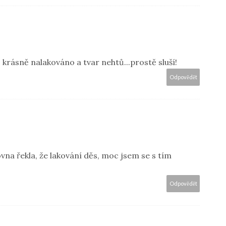
 krásně nalakováno a tvar nehtů...prostě sluší!
Odpovědět
ovna řekla, že lakování děs, moc jsem se s tím
Odpovědět