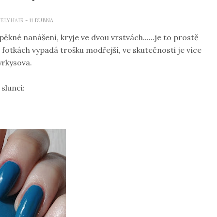
ELYHAIR
- 11 DUBNA
né nanášení, kryje ve dvou vrstvách......je to prostě
Na fotkách vypadá trošku modřejší, ve skutečnosti je více
yrkysova.
 slunci: