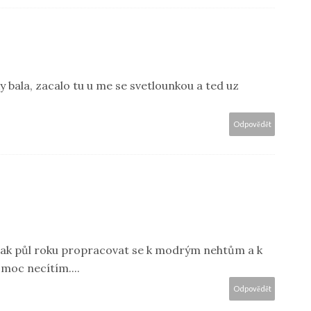
 bala, zacalo tu u me se svetlounkou a ted uz
Odpovědět
lo tak půl roku propracovat se k modrým nehtům a k
 moc necítím....
Odpovědět