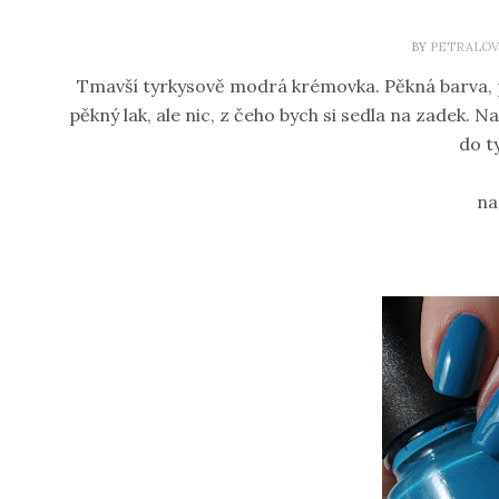
BY
PETRALOV
Tmavší tyrkysově modrá krémovka. Pěkná barva, pěk
pěkný lak, ale nic, z čeho bych si sedla na zadek. 
do t
na