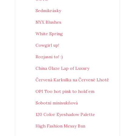
Sedmikrásky
NYX Blushes
White Spring
Cowgirl up!
Rozjasni to! :)
China Glaze Lap of Luxury
Červená Karkulka na Červené Lhotě
OPI Too hot pink to hold´em
Sobotní minisukňová
120 Color Eyeshadow Palette
High Fashion Messy Bun