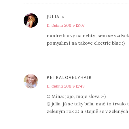
JULIA ♫
11. dubna 2011 v 12:07
modre barvy na nehty jsem se vzdycky
pomyslim i na takove electric blue :)
PETRALOVELYHAIR
11. dubna 2011 v 12:49
@ Mína: jojo, moje slova :-)
@ julia: já se taky bála, mně to trva
zeleným rok :D a stejně se v zelených