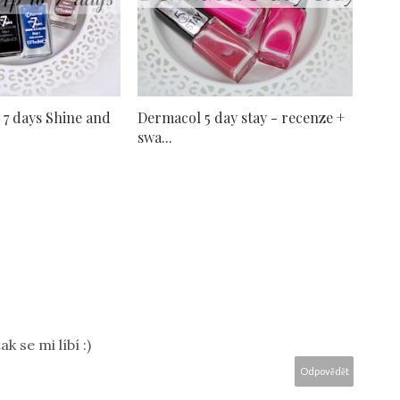
 7 days Shine and
Dermacol 5 day stay - recenze +
swa...
k se mi líbí :)
Odpovědět