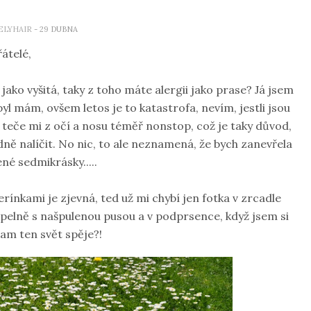
ELYHAIR
- 29 DUBNA
řátelé,
ko vyšitá, taky z toho máte alergii jako prase? Já jsem
 pyl mám, ovšem letos je to katastrofa, nevím, jestli jsou
e teče mi z očí a nosu téměř nonstop, což je taky důvod,
ně nalíčit. No nic, to ale neznamená, že bych zanevřela
ené sedmikrásky.....
ínkami je zjevná, ted už mi chybí jen fotka v zrcadle
pelně s našpulenou pusou a v podprsence, když jsem si
Kam ten svět spěje?!