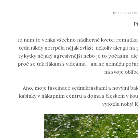
BY
PETRALOV
P
to nám to venku všechno nádherně kvete, romatika ja
teda nikdy netrpěla nějak zvlášt, ačkoliv alergii na
ty kytky nějaký agresivnější nebo je to počasím, al
proč se tak flákám s videama - ani se nemůžu pořád
na svoje oblíb
Ano, moje fascinace sedmikráskami a novými baler
kabinky v nákupním centru a doma s bleskem v kou
vyfotila nohy! 