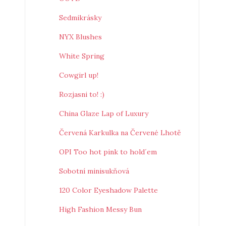
Sedmikrásky
NYX Blushes
White Spring
Cowgirl up!
Rozjasni to! :)
China Glaze Lap of Luxury
Červená Karkulka na Červené Lhotě
OPI Too hot pink to hold´em
Sobotní minisukňová
120 Color Eyeshadow Palette
High Fashion Messy Bun