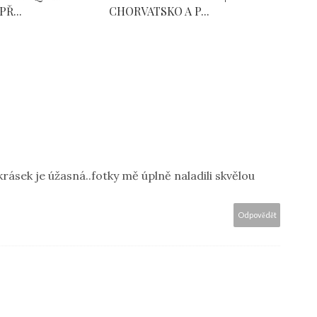
Ř...
CHORVATSKO A P...
rásek je úžasná..fotky mě úplně naladili skvělou
Odpovědět