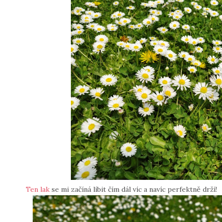
Ten lak
se mi začíná líbit čím dál víc a navíc perfektně drží!