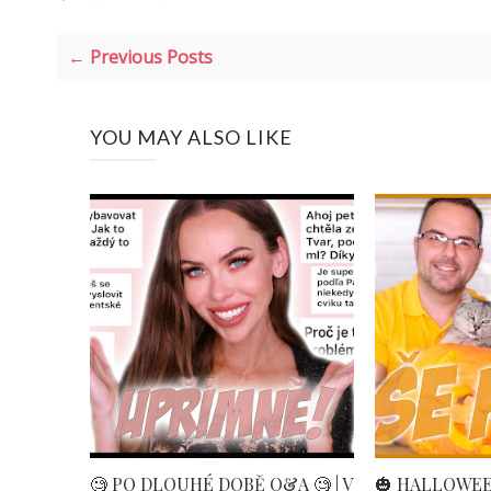
← Previous Posts
YOU MAY ALSO LIKE
🧐 PO DLOUHÉ DOBĚ Q&A 🧐 | V
🎃 HALLOWE