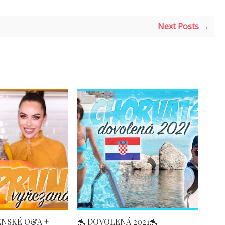
Next Posts →
ENSKÉ Q&A +
🐬 DOVOLENÁ 2021🐬 |