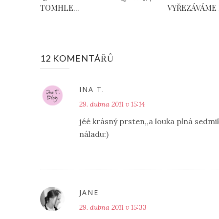
TOMHLE...
VYŘEZÁVÁME P
12 KOMENTÁŘŮ
INA T.
29. dubna 2011 v 15:14
jéé krásný prsten,,a louka plná sedmik
náladu:)
JANE
29. dubna 2011 v 15:33