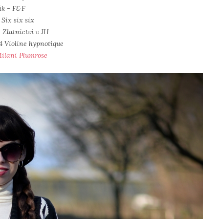
ák - F&F
 Six six six
 Zlatnictví v JH
34 Violine hypnotique
ilani Plumrose