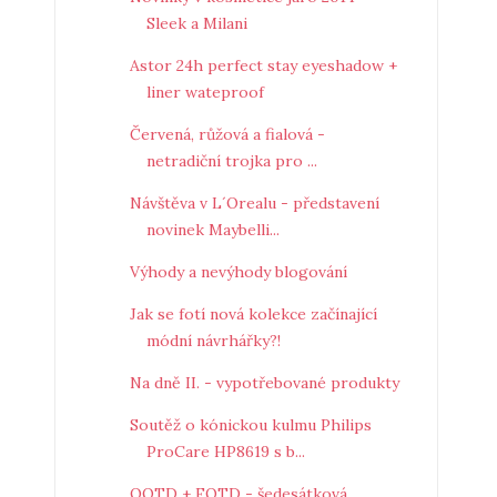
Sleek a Milani
Astor 24h perfect stay eyeshadow +
liner wateproof
Červená, růžová a fialová -
netradiční trojka pro ...
Návštěva v L´Orealu - představení
novinek Maybelli...
Výhody a nevýhody blogování
Jak se fotí nová kolekce začínající
módní návrhářky?!
Na dně II. - vypotřebované produkty
Soutěž o kónickou kulmu Philips
ProCare HP8619 s b...
OOTD + FOTD - šedesátková