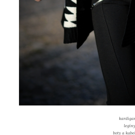
kardiga
legín
boty a kabe