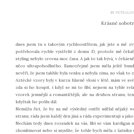
BY
PETRALOV
Krásné sobotn
dnes jsem tu s takovým rychlooutfitem, jak jste u mě zvyk
potřebovala rychle vystřelit z domu :D, protože mě čekaly
styling nebylo zrovna moc času. A jak to tak bývá, v čekárně
něco ultrapohodlného. Samozřejmě jsem měla ještě bund
nevěří, že jsem takhle byla venku a nebyla zima, no však to znát
Aztécké vzory byly v kurzu hlavně vloni v létě, mám ve své
zda si ho koupit, i když se mi to líbí, nejsem na tyhle re
vzorek jemnější a romantičtější, ale na druhou stranu, te
kdyžtak ho pošlu dál.
Nemůžu říct, že by na mě výsledný outfit udělal nějaký w
stranu, ráda jsem každý den jiná a ráda experimentuji a jako t
Nechám tedy dnes rozsudek na vás, líbí se vám kardigan 
zkombinovat nebo si myslíte, že tohle bych měla z šatníku