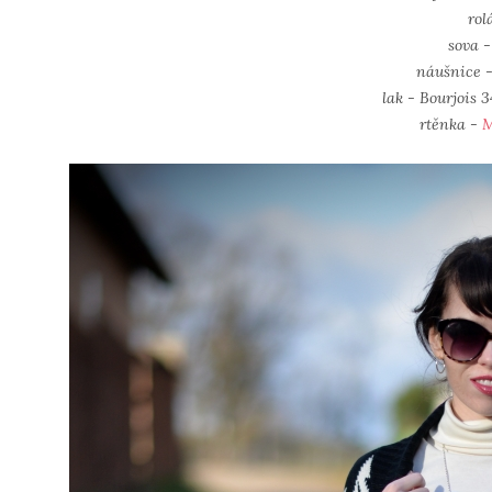
rol
sova -
náušnice -
lak - Bourjois 
rtěnka -
M