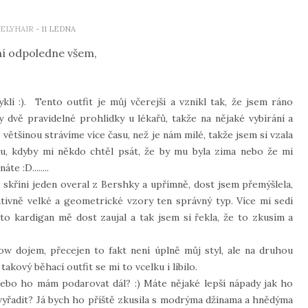
ELYHAIR
- 11 LEDNA
í odpoledne všem,
lí :). Tento outfit je můj včerejší a vznikl tak, že jsem ráno
 dvě pravidelné prohlídky u lékařů, takže na nějaké vybírání a
 většinou strávíme více času, než je nám milé, takže jsem si vzala
u, kdyby mi někdo chtěl psát, že by mu byla zima nebo že mi
e :D........
 skříni jeden overal z Bershky a upřímně, dost jsem přemýšlela,
lativně velké a geometrické vzory ten správný typ. Více mi sedí
nto kardigan mě dost zaujal a tak jsem si řekla, že to zkusím a
ow dojem, přecejen to fakt není úplně můj styl, ale na druhou
akový běhací outfit se mi to vcelku i líbilo.
nebo ho mám podarovat dál? :) Máte nějaké lepší nápady jak ho
 vyřadit? Já bych ho příště zkusila s modrýma džínama a hnědýma