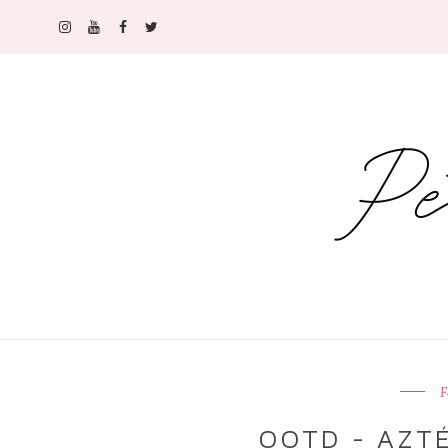
F
OOTD - AZT