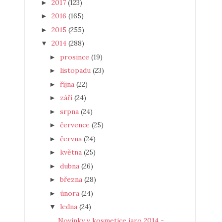
2017
(123)
►
2016
(165)
►
2015
(255)
►
2014
(288)
▼
prosince
(19)
►
listopadu
(23)
►
října
(22)
►
září
(24)
►
srpna
(24)
►
července
(25)
►
června
(24)
►
května
(25)
►
dubna
(26)
►
března
(28)
►
února
(24)
►
ledna
(24)
▼
Novinky v kosmetice jaro 2014 -