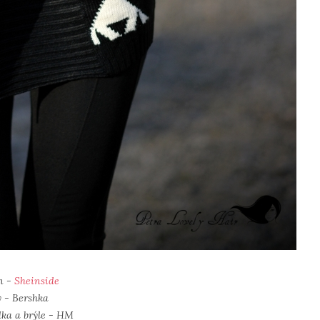
n -
Sheinside
y - Bershka
lka a brýle - HM