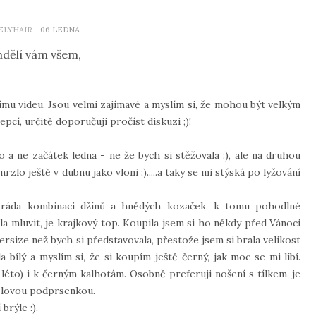
ELYHAIR
- 06 LEDNA
dělí vám všem,
u videu. Jsou velmi zajímavé a myslím si, že mohou být velkým
pcí, určitě doporučuji pročíst diskuzi ;)!
o a ne začátek ledna - ne že bych si stěžovala :), ale na druhou
zlo ještě v dubnu jako vloni :).....a taky se mi stýská po lyžování
ě ráda kombinaci džínů a hnědých kozaček, k tomu pohodlné
la mluvit, je krajkový top. Koupila jsem si ho někdy před Vánoci
ersize než bych si představovala, přestože jsem si brala velikost
a bílý a myslím si, že si koupím ještě černý, jak moc se mi líbí.
éto) i k černým kalhotám. Osobně preferuji nošení s tílkem, je
 tělovou podprsenkou.
brýle :).