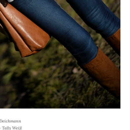
- Deichmann
 Tally Weijl