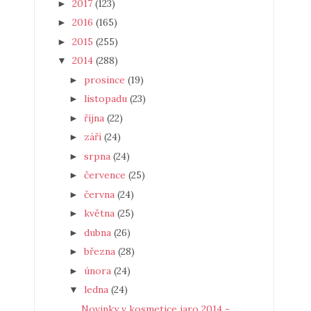
2017
(123)
►
2016
(165)
►
2015
(255)
►
2014
(288)
▼
prosince
(19)
►
listopadu
(23)
►
října
(22)
►
září
(24)
►
srpna
(24)
►
července
(25)
►
června
(24)
►
května
(25)
►
dubna
(26)
►
března
(28)
►
února
(24)
►
ledna
(24)
▼
Novinky v kosmetice jaro 2014 -