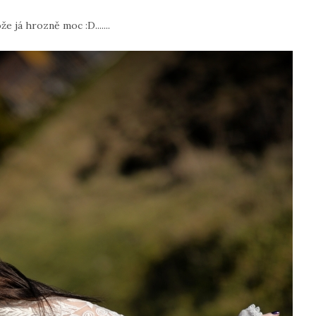
e já hrozně moc :D.......