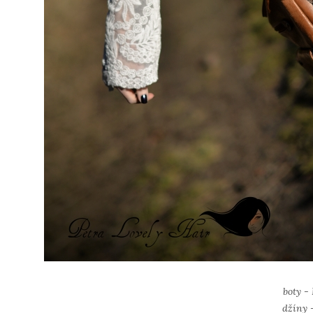
boty 
džíny -