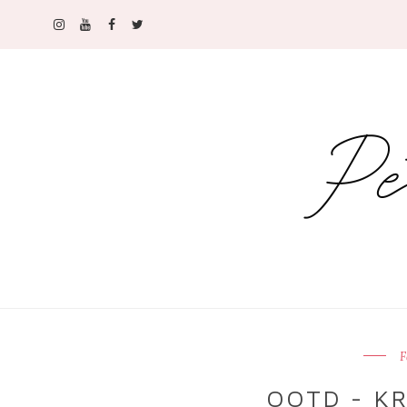
F
OOTD - K