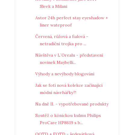
Sleek a Milani
Astor 24h perfect stay eyeshadow +
liner wateproof
Červená, růžová a fialová -
netradiční trojka pro ...
Návštěva v L´Orealu - představení
novinek Maybelli...
Výhody a nevýhody blogování
Jak se fotí nová kolekce začínající
módní návrhářky?!
Na dně II. - vypotřebované produkty
Soutěž o kónickou kulmu Philips
ProCare HP8619 s b...
OOTD + FOTD - šedesátková