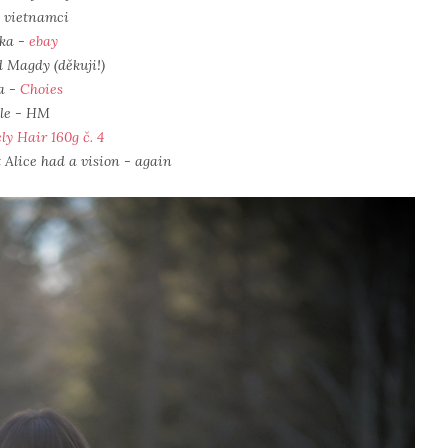
- vietnamci
ka -
ebay
d Magdy (děkuji!)
a -
Choies
ýle - HM
ly Hair 160g č. 4
 Alice had a vision - again