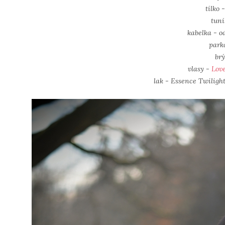
tílko 
tuni
kabelka - o
park
br
vlasy -
Love
lak - Essence Twilight