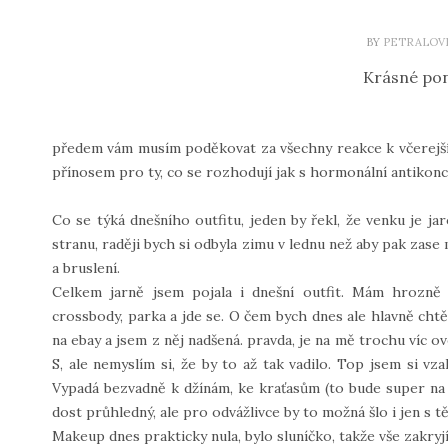
BY
PETRALOV
Krásné pon
předem vám musím poděkovat za všechny reakce k včerejším
přínosem pro ty, co se rozhodují jak s hormonální antikonce
Co se týká dnešního outfitu, jeden by řekl, že venku je jar
stranu, raději bych si odbyla zimu v lednu než aby pak zase mr
a bruslení.
Celkem jarně jsem pojala i dnešní outfit. Mám hrozn
crossbody, parka a jde se. O čem bych dnes ale hlavně chtě
na ebay a jsem z něj nadšená. pravda, je na mě trochu víc ov
S, ale nemyslím si, že by to až tak vadilo. Top jsem si vzal
Vypadá bezvadně k džínám, ke kraťasům (to bude super na l
dost průhledný, ale pro odvážlivce by to možná šlo i jen s
Makeup dnes prakticky nula, bylo sluníčko, takže vše zakryjí 