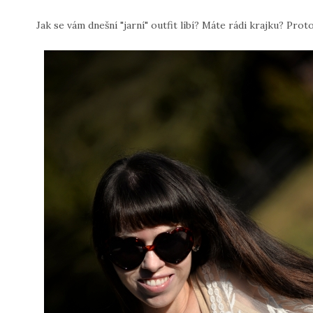
Jak se vám dnešní "jarní" outfit líbí? Máte rádi krajku? Protož