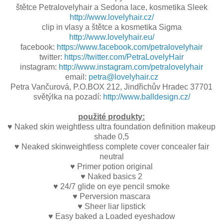
štětce Petralovelyhair a Sedona lace, kosmetika Sleek
http://www.lovelyhair.cz/
clip in vlasy a štětce a kosmetika Sigma
http://www.lovelyhair.eu/
facebook:
https://www.facebook.com/petralovelyhair
twitter:
https://twitter.com/PetraLovelyHair
instagram:
http://www.instagram.com/petralovelyhair
email:
petra@lovelyhair.cz
Petra Vančurová, P.O.BOX 212, Jindřichův Hradec 37701
světýlka na pozadí:
http://www.balldesign.cz/
použité produkty:
♥ Naked skin weightless ultra foundation definition makeup
shade 0,5
♥ Neaked skinweightless complete cover concealer fair
neutral
♥ Primer potion original
♥ Naked basics 2
♥ 24/7 glide on eye pencil smoke
♥ Perversion mascara
♥ Sheer liar lipstick
♥ Easy baked a Loaded eyeshadow