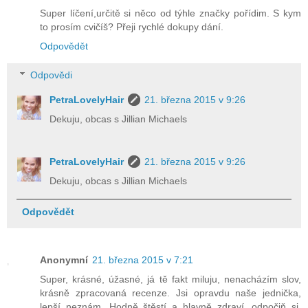
Super líčení,určitě si něco od týhle značky pořídim. S kym
to prosím cvičíš? Přeji rychlé dokupy dání.
Odpovědět
Odpovědi
PetraLovelyHair
21. března 2015 v 9:26
Dekuju, obcas s Jillian Michaels
PetraLovelyHair
21. března 2015 v 9:26
Dekuju, obcas s Jillian Michaels
Odpovědět
Anonymní
21. března 2015 v 7:21
Super, krásné, úžasné, já tě fakt miluju, nenacházím slov,
krásně zpracovaná recenze. Jsi opravdu naše jednička,
lepší neznám. Hodně štěstí a hlavně zdraví, odpočiň si.