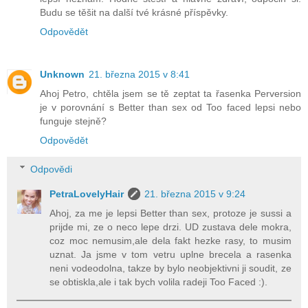
Budu se těšit na další tvé krásné příspěvky.
Odpovědět
Unknown
21. března 2015 v 8:41
Ahoj Petro, chtěla jsem se tě zeptat ta řasenka Perversion
je v porovnání s Better than sex od Too faced lepsi nebo
funguje stejně?
Odpovědět
Odpovědi
PetraLovelyHair
21. března 2015 v 9:24
Ahoj, za me je lepsi Better than sex, protoze je sussi a
prijde mi, ze o neco lepe drzi. UD zustava dele mokra,
coz moc nemusim,ale dela fakt hezke rasy, to musim
uznat. Ja jsme v tom vetru uplne brecela a rasenka
neni vodeodolna, takze by bylo neobjektivni ji soudit, ze
se obtiskla,ale i tak bych volila radeji Too Faced :).