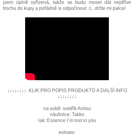
jsem úplně vyřízená, takže se budu muset dát nejdříve
trochu do kupy a pořádně si odpočinout ☺, držte mi palce!
↓↓↓↓↓↓↓↓ KLIK PRO POPIS PRODUKTŮ A DALŠÍ INFO
↓↓↓↓↓↓↓↓
na sobě: svetřík Amisu
náušnice: Takko
lak: Essence I´m lost in you
eshopy: