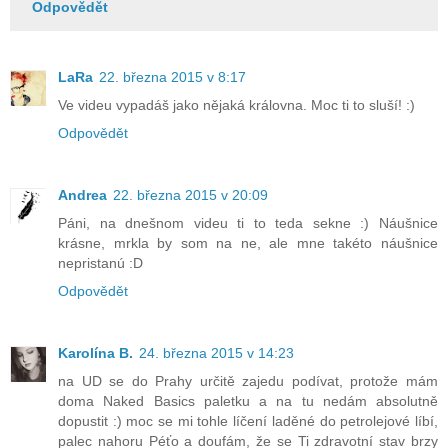
Odpovědět
LaRa
22. března 2015 v 8:17
Ve videu vypadáš jako nějaká královna. Moc ti to sluší! :)
Odpovědět
Andrea
22. března 2015 v 20:09
Páni, na dnešnom videu ti to teda sekne :) Náušnice
krásne, mrkla by som na ne, ale mne takéto náušnice
nepristanú :D
Odpovědět
Karolína B.
24. března 2015 v 14:23
na UD se do Prahy určitě zajedu podívat, protože mám
doma Naked Basics paletku a na tu nedám absolutně
dopustit :) moc se mi tohle líčení laděné do petrolejové líbí,
palec nahoru Péťo a doufám, že se Ti zdravotní stav brzy