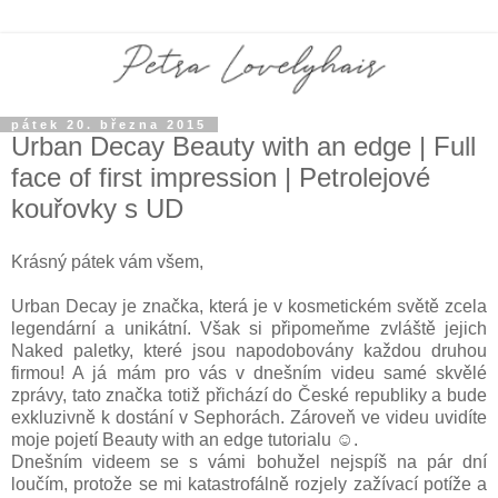
pátek 20. března 2015
Urban Decay Beauty with an edge | Full
face of first impression | Petrolejové
kouřovky s UD
Krásný pátek vám všem,
Urban Decay je značka, která je v kosmetickém světě zcela
legendární a unikátní. Však si připomeňme zvláště jejich
Naked paletky, které jsou napodobovány každou druhou
firmou! A já mám pro vás v dnešním videu samé skvělé
zprávy, tato značka totiž přichází do České republiky a bude
exkluzivně k dostání v Sephorách. Zároveň ve videu uvidíte
moje pojetí Beauty with an edge tutorialu ☺.
Dnešním videem se s vámi bohužel nejspíš na pár dní
loučím, protože se mi katastrofálně rozjely zažívací potíže a