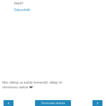
zlepší!
Odpovědět
Moc děkuji za každý komentář, dělají mi
ohromnou radost ❤️!
‹
›
Domovská stránka