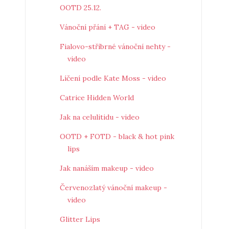
OOTD 25.12.
Vánoční přání + TAG - video
Fialovo-stříbrné vánoční nehty -
video
Líčení podle Kate Moss - video
Catrice Hidden World
Jak na celulitidu - video
OOTD + FOTD - black & hot pink
lips
Jak nanáším makeup - video
Červenozlatý vánoční makeup -
video
Glitter Lips