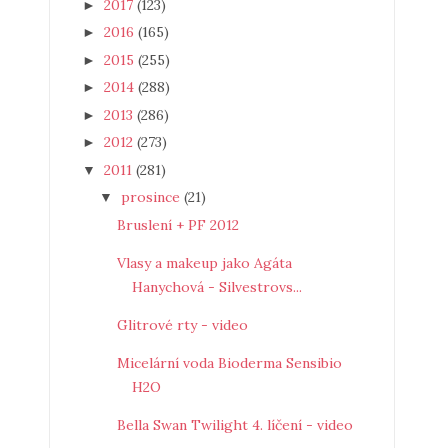
2017
(123)
►
2016
(165)
►
2015
(255)
►
2014
(288)
►
2013
(286)
►
2012
(273)
►
2011
(281)
▼
prosince
(21)
▼
Bruslení + PF 2012
Vlasy a makeup jako Agáta
Hanychová - Silvestrovs...
Glitrové rty - video
Micelární voda Bioderma Sensibio
H2O
Bella Swan Twilight 4. líčení - video