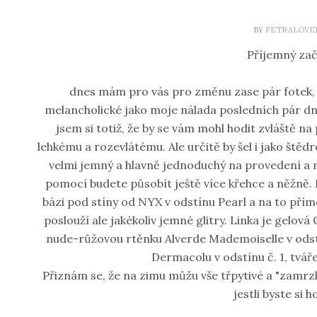
BY
PETRALOVE
Příjemný zač
dnes mám pro vás pro změnu zase pár fotek, a
melancholické jako moje nálada posledních pár dn
jsem si totiž, že by se vám mohl hodit zvláště n
lehkému a rozevlátému. Ale určitě by šel i jako ště
velmi jemný a hlavně jednoduchý na provedení a my
pomocí budete působít ještě více křehce a něžně. 
bázi pod stíny od NYX v odstínu Pearl a na to přím
poslouží ale jakékoliv jemné glitry. Linka je gelov
nude-růžovou rtěnku Alverde Mademoiselle v odst
Dermacolu v odstínu č. 1, tvá
Přiznám se, že na zimu můžu vše třpytivé a "zamrzlé
jestli byste si h