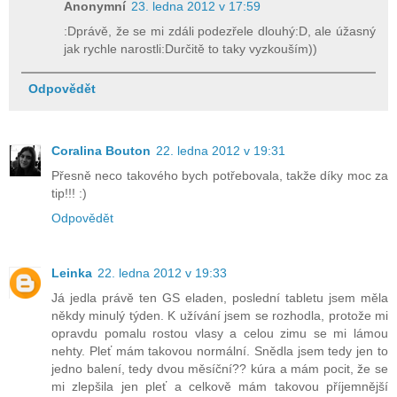
Anonymní
23. ledna 2012 v 17:59
:Dprávě, že se mi zdáli podezřele dlouhý:D, ale úžasný
jak rychle narostli:Durčitě to taky vyzkouším))
Odpovědět
Coralina Bouton
22. ledna 2012 v 19:31
Přesně neco takového bych potřebovala, takže díky moc za
tip!!! :)
Odpovědět
Leinka
22. ledna 2012 v 19:33
Já jedla právě ten GS eladen, poslední tabletu jsem měla
někdy minulý týden. K užívání jsem se rozhodla, protože mi
opravdu pomalu rostou vlasy a celou zimu se mi lámou
nehty. Pleť mám takovou normální. Snědla jsem tedy jen to
jedno balení, tedy dvou měsíční?? kúra a mám pocit, že se
mi zlepšila jen pleť a celkově mám takovou příjemnější