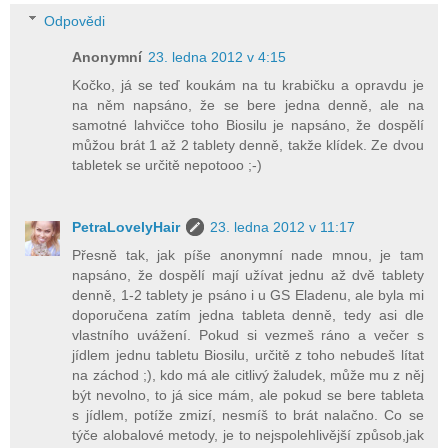
Odpovědi
Anonymní
23. ledna 2012 v 4:15
Kočko, já se teď koukám na tu krabičku a opravdu je
na něm napsáno, že se bere jedna denně, ale na
samotné lahvičce toho Biosilu je napsáno, že dospělí
můžou brát 1 až 2 tablety denně, takže klídek. Ze dvou
tabletek se určitě nepotooo ;-)
PetraLovelyHair
23. ledna 2012 v 11:17
Přesně tak, jak píše anonymní nade mnou, je tam
napsáno, že dospělí mají užívat jednu až dvě tablety
denně, 1-2 tablety je psáno i u GS Eladenu, ale byla mi
doporučena zatím jedna tableta denně, tedy asi dle
vlastního uvážení. Pokud si vezmeš ráno a večer s
jídlem jednu tabletu Biosilu, určitě z toho nebudeš lítat
na záchod ;), kdo má ale citlivý žaludek, může mu z něj
být nevolno, to já sice mám, ale pokud se bere tableta
s jídlem, potíže zmizí, nesmíš to brát nalačno. Co se
týče alobalové metody, je to nejspolehlivější způsob,jak