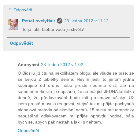
Odpovědi
PetraLovelyHair
23. ledna 2012 v 11:12
To je fakt, Biohar voda je skvělá!
Odpovědět
Anonymní
23. ledna 2012 v 1:02
O Biosilu již čtu na několikátem blogu, ale všude se píše, že
se berou 2 tabletky denně. Nevím jestli to jenom jedna
kopírujete od druhé nebo prostě neumíte číst, ale na
samotném Biosilu je napsáno, že se má jíst JEDNA tabletka
denně, že předávkování bude mít projímavé účinky. Už
jsem prostě musela reagovat, stejně tak mi přijde pochybná
alobalová metoda odlakování nehtů- 15 minut mít tampónky
napuštěné odlakovačem mi přijde opravdu hodně, bála
bych se, abych pak nestáhla lak i s nehtem.
Odpovědět