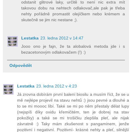
odstanit glitrové laky, určitě to není nic extra mít
takovou dobu na nehtech odlakovač,ale pak je třeba
nehty pořádně promastit olejíčkem nebo krémem a
skutečně se jim nic nestane ;).
Lestatka
23. ledna 2012 v 14:47
Jooo ono je fajn, že ta alobalová metoda jde i s
bezacetonovým odlakovačem (!) :)
Odpovědět
Lestatka
23. ledna 2012 v 4:23
Já zrovna dobírám první balení biosilu a musím říct, že se u
mě nejlépe projevil na stavu nehtů :) jsou pevné a dlouhé a
to se mi moooc líbí. Také se mi po něm přestaly dělat lupy
(nejspíš díky oxidu křemičitém, ten je dobrej na stav
pokožky) a také se mi trošičku zlepšila pleť, ale nijak
závratně :) Taky mám zkušenost s pangaminem, jenže
pozitivní i negativní. Pozitivní- krásné nehty a pleť, silnější