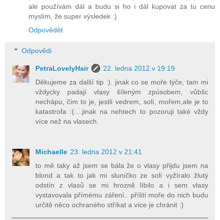
ale používám dál a budu si ho i dál kupovat za tu cenu
myslím, že super výsledek :)
Odpovědět
Odpovědi
PetraLovelyHair
22. ledna 2012 v 19:19
Děkujeme za další tip :). jinak co se moře týče, tam mi
vždycky padají vlasy šíleným zpúsobem, vůbšc
nechápu, čím to je, jestli vedrem, solí, mořem,ale je to
katastrofa :(....jinak na nehtech to pozoruji také vždy
více než na vlasech.
Michaelle
23. ledna 2012 v 21:41
to mě taky až jsem se bála že o vlasy přijdu jsem na
blond a tak to jak mi sluníčko ze solí vyžíralo žlutý
odstín z vlasů se mi hrozně líbilo a i sem vlasy
vystavovala přímému záření.. příští moře do nich budu
určitě něco ochraného stříkat a více je chránit :)