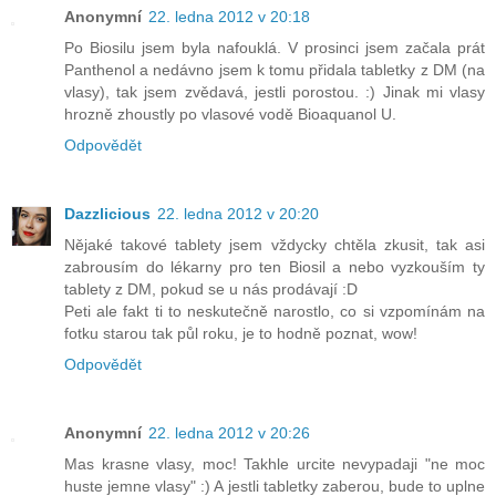
Anonymní
22. ledna 2012 v 20:18
Po Biosilu jsem byla nafouklá. V prosinci jsem začala prát
Panthenol a nedávno jsem k tomu přidala tabletky z DM (na
vlasy), tak jsem zvědavá, jestli porostou. :) Jinak mi vlasy
hrozně zhoustly po vlasové vodě Bioaquanol U.
Odpovědět
Dazzlicious
22. ledna 2012 v 20:20
Nějaké takové tablety jsem vždycky chtěla zkusit, tak asi
zabrousím do lékarny pro ten Biosil a nebo vyzkouším ty
tablety z DM, pokud se u nás prodávají :D
Peti ale fakt ti to neskutečně narostlo, co si vzpomínám na
fotku starou tak půl roku, je to hodně poznat, wow!
Odpovědět
Anonymní
22. ledna 2012 v 20:26
Mas krasne vlasy, moc! Takhle urcite nevypadaji "ne moc
huste jemne vlasy" :) A jestli tabletky zaberou, bude to uplne