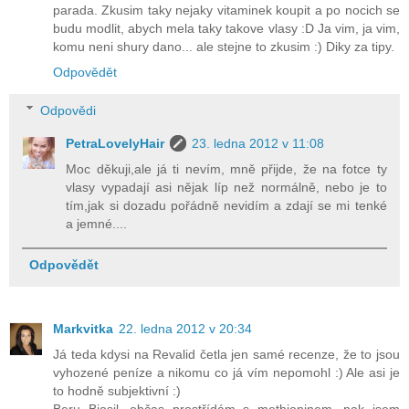
parada. Zkusim taky nejaky vitaminek koupit a po nocich se
budu modlit, abych mela taky takove vlasy :D Ja vim, ja vim,
komu neni shury dano... ale stejne to zkusim :) Diky za tipy.
Odpovědět
Odpovědi
PetraLovelyHair
23. ledna 2012 v 11:08
Moc děkuji,ale já ti nevím, mně přijde, že na fotce ty
vlasy vypadají asi nějak líp než normálně, nebo je to
tím,jak si dozadu pořádně nevidím a zdají se mi tenké
a jemné....
Odpovědět
Markvitka
22. ledna 2012 v 20:34
Já teda kdysi na Revalid četla jen samé recenze, že to jsou
vyhozené peníze a nikomu co já vím nepomohl :) Ale asi je
to hodně subjektivní :)
Beru Biosil, občas prostřídám s methioninem, pak jsem