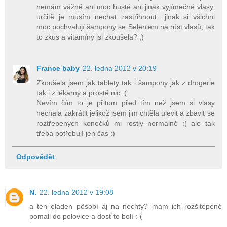
nemám vážně ani moc husté ani jinak vyjímečné vlasy,
určitě je musím nechat zastřihnout....jinak si všichni
moc pochvalují šampony se Seleniem na růst vlasů, tak
to zkus a vitamíny jsi zkoušela? ;)
France baby
22. ledna 2012 v 20:19
Zkoušela jsem jak tablety tak i šampony jak z drogerie
tak i z lékarny a prostě nic :(
Nevím čím to je přitom před tím než jsem si vlasy
nechala zakrátit jelikož jsem jim chtěla ulevit a zbavit se
roztřepených konečků mi rostly normálně :( ale tak
třeba potřebují jen čas :)
Odpovědět
N.
22. ledna 2012 v 19:08
a ten eladen pôsobí aj na nechty? mám ich rozšitepené
pomali do polovice a dosť to bolí :-(