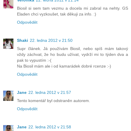
Veronika
22. ledna 2012 v 21:14
Biosil si sem tam vezmu a docela mi zabral na nehty. GS
Eladen chci vyzkoušet, tak děkuji za info. :)
Odpovědět
Shaki
22. ledna 2012 v 21:50
Supr článek. Já používám Biosil, nebo spíš mám takový
vždy záchvat, že ho budu užívat, vydrží mi to týden dva a
pak to vypustím :-(
Na Biosil mám ale i od kamarádek dobré rcenze :-)
Odpovědět
Jane
22. ledna 2012 v 21:57
Tento komentář byl odstraněn autorem.
Odpovědět
Jane
22. ledna 2012 v 21:58