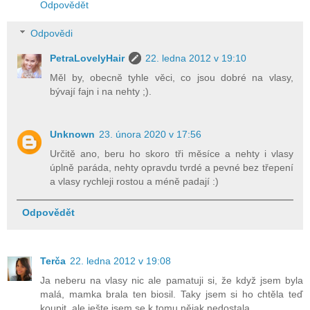
Odpovědět
Odpovědi
PetraLovelyHair
22. ledna 2012 v 19:10
Měl by, obecně tyhle věci, co jsou dobré na vlasy,
bývají fajn i na nehty ;).
Unknown
23. února 2020 v 17:56
Určitě ano, beru ho skoro tři měsíce a nehty i vlasy
úplně paráda, nehty opravdu tvrdé a pevné bez třepení
a vlasy rychleji rostou a méně padají :)
Odpovědět
Terča
22. ledna 2012 v 19:08
Ja neberu na vlasy nic ale pamatuji si, že když jsem byla
malá, mamka brala ten biosil. Taky jsem si ho chtěla teď
koupit, ale ješte jsem se k tomu nějak nedostala.