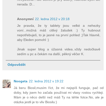
nerada :D...
Anonymní
22. ledna 2012 v 20:18
Je pravda, že ty tablety jsou velké a nehezky
voní...možná máš citlivý žaludek :) Ty hubnout
nepotřebuješ, to je jasné na první pohled ;)Tak hlavně,
aby Eleden pomohl :)
Jinak super blog a úžasná videa..vždy nedočkavě
sedím u pc a čekám na další, pěkný věčer K.
Odpovědět
Noogeta
22. ledna 2012 v 19:22
Já beru Biosil,musím říct, že mi nejspíš funguje, pač od
doby, kdy jsem ho začala používat mi vlasy rostou rychleji.
Mám je o něco delší než máš Ty na téhle fotce.No, ale je
otázka jestli je to vliv Biosilu:)