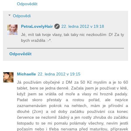
Odpovědět
Odpovědi
PetraLovelyHair
22. ledna 2012 v 19:18
Jé, mít tak tvoje vlasy, tak taky nic nezkouším :D! Za ty
bych vraždila :-*.
Odpovědět
Michaelle
22. ledna 2012 v 19:15
Já používám obyčejné z DM za 50 Kč myslím a je to 60
tablet, bere se jedna denně. Začala jsem je používat v létě,
když jsem se vrátila od moře a vlasy mi hrozně padaly.
Padat skoro přestaly a rostou pořád, ale nejvíce
zaznamenávám pokrok na nehtech, mám je přírodní a
dlouhé (2cm) a od doby začátku používání cca konec
července se nezlomil žádný a jen rostly zhruba do začátku
listopadu to se mi pomalu polámaly všechny, nevím jestli
počasím nebo i třeba nervama před maturitou, přípravek