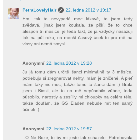
PetraLovelyHair
22. ledna 2012 v 19:17
Hm, tak to nevypadá moc lákavě, to jsem tedy
zvědavá, jinak jsem koukala, že píší, že to chce
alespoň tři měsíce, je teda fakt, že já vždycky nasazuji
tak na půl roku, na menší časový úsek to pro mě na
vlasy ani nemá smysl.....
Anonymní
22. ledna 2012 v 19:28
Ju já tomu dám určitě šanci minimálně ty 3 měsíce,
potřebuju si zregnerovat nehty, mám je zničené. A pleť
mám taky nic moc, takže tomu tu šanci dám :) Brala
jsem i Biosil, ale to na mě nepůsobilo vůbec, teda
působilo, narostly a zesílily mi chloupky na celém těle,
takže doufám, že GS Eladen nebude mít ten samý
účinek :)
Anonymní
22. ledna 2012 v 19:57
:-O Né Boze, to by mi jeste tak schazelo. Potrebovala