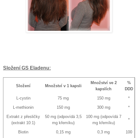
Složení GS Eladenu:
Množství ve 2
%
Složení
Množství v 1 kapsli
kapslích
DDD
L-cystin
75 mg
150 mg
*
L-methionin
150 mg
300 mg
*
Extrakt z přesličky
50 mg (odpovídá 3,5
100 mg (odpovídá 7
*
(extrakt 10:1)
mg křemíku)
mg křemíku)
Biotin
0,15 mg
0,3 mg
100