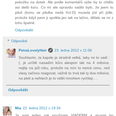
pokožku na dotek. Ale podle komentářů výše by to chtělo
asi delší kúru. Co mi ale opravdu vadilo bylo, že jsem tu
piluli (tomu se pilulka nedá říct:D) musela jíst při jídle,
protože když jsem ji spolkla jen tak na lačno, dělalo se mi z
toho špatně.
Odpovědět
Odpovědi
PetraLovelyHair
23. ledna 2012 v 11:06
Souhlasím, ta kapsle je strašně velká, taky mi to vadí :
(, já určitě nasadím kůru alespon tak na 4 měsíce,
nejlíp na půl roku, protože na mín to nemá cenu, než
vlasy začnou reagovat, vážně to trvá tak ty dva měsíce,
na pleti a nehtech je to vidět mnohem rychleji.....
Odpovědět
Mia
22. ledna 2012 v 19:34
Ja som jeden rok používala VIADERM a musím ho