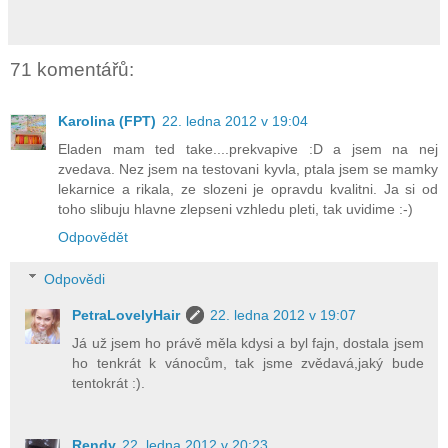
71 komentářů:
Karolina (FPT)
22. ledna 2012 v 19:04
Eladen mam ted take....prekvapive :D a jsem na nej
zvedava. Nez jsem na testovani kyvla, ptala jsem se mamky
lekarnice a rikala, ze slozeni je opravdu kvalitni. Ja si od
toho slibuju hlavne zlepseni vzhledu pleti, tak uvidime :-)
Odpovědět
Odpovědi
PetraLovelyHair
22. ledna 2012 v 19:07
Já už jsem ho právě měla kdysi a byl fajn, dostala jsem
ho tenkrát k vánocům, tak jsme zvědavá,jaký bude
tentokrát :).
Rendy
22. ledna 2012 v 20:23