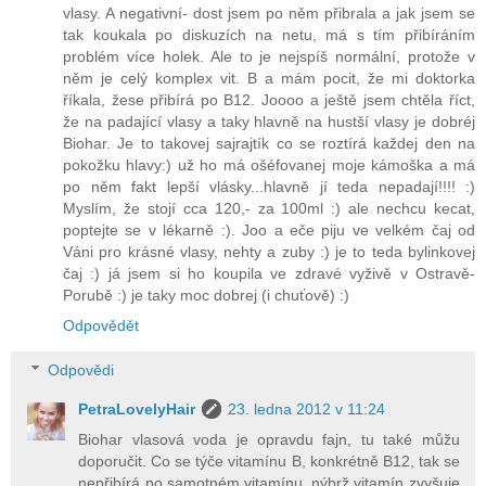
vlasy. A negativní- dost jsem po něm přibrala a jak jsem se
tak koukala po diskuzích na netu, má s tím přibíráním
problém více holek. Ale to je nejspíš normální, protože v
něm je celý komplex vit. B a mám pocit, že mi doktorka
říkala, žese přibírá po B12. Joooo a ještě jsem chtěla říct,
že na padající vlasy a taky hlavně na hustší vlasy je dobréj
Biohar. Je to takovej sajrajtík co se roztírá každej den na
pokožku hlavy:) už ho má ošéfovanej moje kámoška a má
po něm fakt lepší vlásky...hlavně jí teda nepadají!!!! :)
Myslím, že stojí cca 120,- za 100ml :) ale nechcu kecat,
poptejte se v lékarně :). Joo a eče piju ve velkém čaj od
Váni pro krásné vlasy, nehty a zuby :) je to teda bylinkovej
čaj :) já jsem si ho koupila ve zdravé vyživě v Ostravě-
Porubě :) je taky moc dobrej (i chuťově) :)
Odpovědět
Odpovědi
PetraLovelyHair
23. ledna 2012 v 11:24
Biohar vlasová voda je opravdu fajn, tu také můžu
doporučit. Co se týče vitamínu B, konkrétně B12, tak se
nepřibírá po samotném vitamínu, nýbrž vitamín zvyšuje