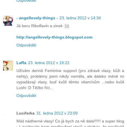
Odpovědět
- angellovely-things -
23. ledna 2012 v 14:34
Já beru Riboflavin a zinek :)))
http://angellovely-things.blogspot.com
Odpovědět
LaRa
23. ledna 2012 v 18:22
Užívám denně Feminine support (pro zdravé vlasy, kůži a
nehty), problémy jsem nikdy neměla, ale daleko méně mi
vypadávají vlasy, buď kvůli těmto vitamínům ...nebo kvůli
Lushi :D Těžko říci...
Odpovědět
Luciferka
31. ledna 2012 v 23:09
Máš nádherné vlasy! Co já bych za ně dala!!!!!! a super blog
:-) zvažovala jsem prodloužení vlasů a sleduju, že používáš