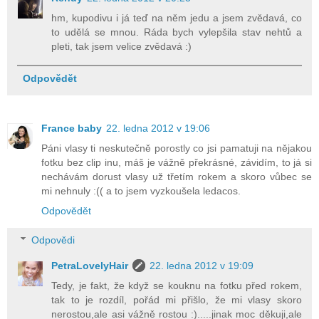
hm, kupodivu i já teď na něm jedu a jsem zvědavá, co
to udělá se mnou. Ráda bych vylepšila stav nehtů a
pleti, tak jsem velice zvědavá :)
Odpovědět
France baby
22. ledna 2012 v 19:06
Páni vlasy ti neskutečně porostly co jsi pamatuji na nějakou
fotku bez clip inu, máš je vážně překrásné, závidím, to já si
nechávám dorust vlasy už třetím rokem a skoro vůbec se
mi nehnuly :(( a to jsem vyzkoušela ledacos.
Odpovědět
Odpovědi
PetraLovelyHair
22. ledna 2012 v 19:09
Tedy, je fakt, že když se kouknu na fotku před rokem,
tak to je rozdíl, pořád mi přišlo, že mi vlasy skoro
nerostou,ale asi vážně rostou :).....jinak moc děkuji,ale