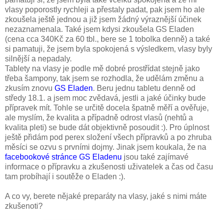
vlasy poporostly rychleji a přestaly padat, pak jsem ho ale
zkoušela ještě jednou a již jsem žádný výraznější účinek
nezaznamenala. Také jsem kdysi zkoušela GS Eladen
(cena cca 340Kč za 60 tbl., bere se 1 tobolka denně) a také
si pamatuji, že jsem byla spokojená s výsledkem, vlasy byly
silnější a nepadaly.
Tablety na vlasy je podle mě dobré prostřídat stejně jako
třeba šampony, tak jsem se rozhodla, že udělám změnu a
zkusím znovu
GS Eladen
. Beru jednu tabletu denně od
středy 18.1. a jsem moc zvědavá, jestli a jaké účinky bude
přípravek mít. Tohle se určitě docela špatně měří a ověřuje,
ale myslím, že kvalita a případně odrost vlasů (nehtů a
kvalita pleti) se bude dát objektivně posoudit :). Pro úplnost
ještě přidám pod perex složení všech přípravků a po zhruba
měsíci se ozvu s prvními dojmy. Jinak jsem koukala, že na
facebookové stránce GS Eladenu
jsou také zajímavé
informace o přípravku a zkušenosti uživatelek a čas od času
tam probíhají i soutěže o Eladen :).
A co vy, berete nějaké preparáty na vlasy, jaké s nimi máte
zkušenoti?