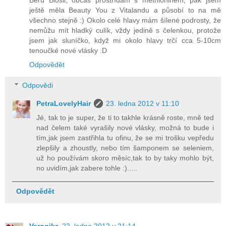
ještě měla Beauty You z Vitalandu a působí to na mě
všechno stejně :) Okolo celé hlavy mám šílené podrosty, že
nemůžu mít hladký culík, vždy jedině s čelenkou, protože
jsem jak sluníčko, když mi okolo hlavy trčí cca 5-10cm
tenoučké nové vlásky :D
Odpovědět
Odpovědi
PetraLovelyHair
23. ledna 2012 v 11:10
Jé, tak to je super, že ti to takhle krásně roste, mně ted
nad čelem také vyrašily nové vlásky, možná to bude i
tím,jak jsem zastřihla tu ofinu, že se mi trošku vepředu
zlepšily a zhoustly, nebo tím šamponem se seleniem,
už ho používám skoro měsíc,tak to by taky mohlo být,
no uvidím,jak zabere tohle :).....
Odpovědět