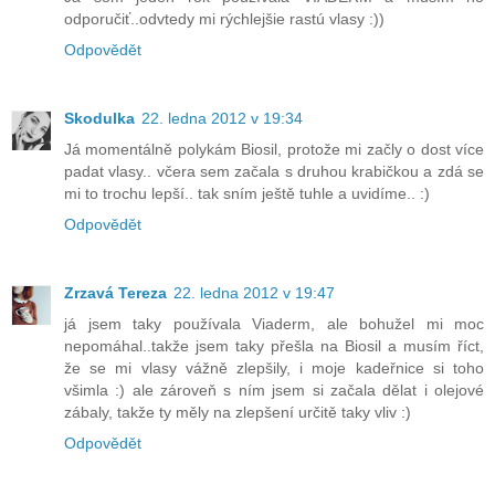
odporučiť..odvtedy mi rýchlejšie rastú vlasy :))
Odpovědět
Skodulka
22. ledna 2012 v 19:34
Já momentálně polykám Biosil, protože mi začly o dost více
padat vlasy.. včera sem začala s druhou krabičkou a zdá se
mi to trochu lepší.. tak sním ještě tuhle a uvidíme.. :)
Odpovědět
Zrzavá Tereza
22. ledna 2012 v 19:47
já jsem taky používala Viaderm, ale bohužel mi moc
nepomáhal..takže jsem taky přešla na Biosil a musím říct,
že se mi vlasy vážně zlepšily, i moje kadeřnice si toho
všimla :) ale zároveň s ním jsem si začala dělat i olejové
zábaly, takže ty měly na zlepšení určitě taky vliv :)
Odpovědět