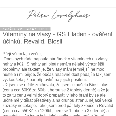
neděle 22. ledna 2012
Vitamíny na vlasy - GS Eladen - ověření
účinků, Revalid, Biosil
Přeji všem fajn večer,
Dnes bych ráda napsala pár řádek o vitamínech na vlasy,
nehty a kůži. S nehty ani pletí nemám nějaké výraznější
problémy, ale faktem je, že vlasy mám jemnější, ne moc
husté a i mi přijde, že občas relativně dost padají a tak jsem
vyzkoušela již pár přípravků na jejich posílení.
Už jsem se určitě zmiňovala, že jsem zkoušela Biosil plus
(cena cca 60Kč za 60tbl., berou se 2 tablety denně) a že je
to za tu cenu velmi dobrý preparát, v jeho braní by se ale
určitě měly dělat přestávky a na druhou stranu, nějaké velké
zázraky nečekejte. Také jsem před pár lety zkoušela Revalid
(cena cca 550Kč za 120tbl., bere se 1 tobolka 3x denně) a
pamatuji si, že jsem byla také vcelku spokojená a že mi