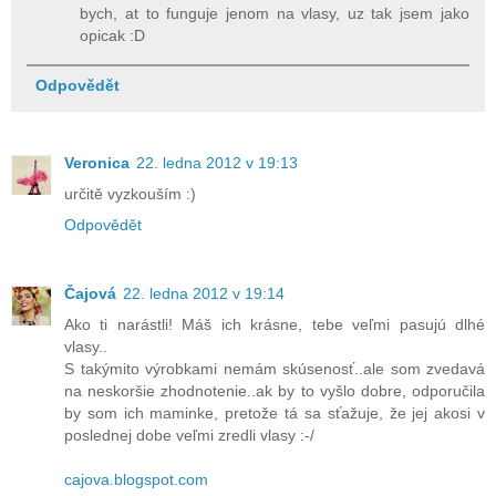
bych, at to funguje jenom na vlasy, uz tak jsem jako
opicak :D
Odpovědět
Veronica
22. ledna 2012 v 19:13
určitě vyzkouším :)
Odpovědět
Čajová
22. ledna 2012 v 19:14
Ako ti narástli! Máš ich krásne, tebe veľmi pasujú dlhé
vlasy..
S takýmito výrobkami nemám skúsenosť..ale som zvedavá
na neskoršie zhodnotenie..ak by to vyšlo dobre, odporučila
by som ich maminke, pretože tá sa sťažuje, že jej akosi v
poslednej dobe veľmi zredli vlasy :-/
cajova.blogspot.com