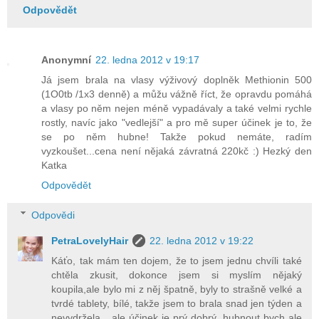
Odpovědět
Anonymní
22. ledna 2012 v 19:17
Já jsem brala na vlasy výživový doplněk Methionin 500
(1O0tb /1x3 denně) a můžu vážně říct, že opravdu pomáhá
a vlasy po něm nejen méně vypadávaly a také velmi rychle
rostly, navíc jako "vedlejší" a pro mě super účinek je to, že
se po něm hubne! Takže pokud nemáte, radím
vyzkoušet...cena není nějaká závratná 220kč :) Hezký den
Katka
Odpovědět
Odpovědi
PetraLovelyHair
22. ledna 2012 v 19:22
Káťo, tak mám ten dojem, že to jsem jednu chvíli také
chtěla zkusit, dokonce jsem si myslím nějaký
koupila,ale bylo mi z něj špatně, byly to strašně velké a
tvrdé tablety, bílé, takže jsem to brala snad jen týden a
nevydržela....ale účinek je prý dobrý, hubnout bych ale