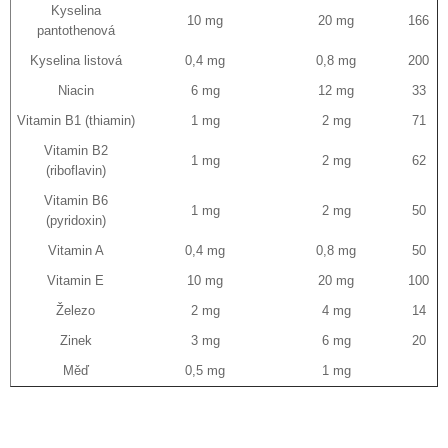
Kyselina
10 mg
20 mg
166
pantothenová
Kyselina listová
0,4 mg
0,8 mg
200
Niacin
6 mg
12 mg
33
Vitamin B1 (thiamin)
1 mg
2 mg
71
Vitamin B2
1 mg
2 mg
62
(riboflavin)
Vitamin B6
1 mg
2 mg
50
(pyridoxin)
Vitamin A
0,4 mg
0,8 mg
50
Vitamin E
10 mg
20 mg
100
Železo
2 mg
4 mg
14
Zinek
3 mg
6 mg
20
Měď
0,5 mg
1 mg