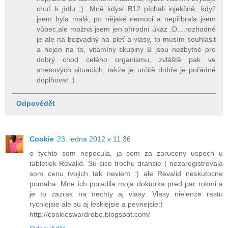
chuť k jídlu ;). Mně kdysi B12 píchali injekčně, když
jsem byla malá, po nějaké nemoci a nepřibrala jsem
vůbec,ale možná jsem jen přírodní úkaz :D....rozhodně
je ale na bezvadný na pleť a vlasy, to musím souhlasit
a nejen na to, vitamíny skupiny B jsou nezbytné pro
dobrý chod celého organismu, zvláště pak ve
stresových situacích, takže je určitě dobře je pořádně
doplňovat :).
Odpovědět
Cookie
23. ledna 2012 v 11:36
o tychto som nepocula, ja som za zaruceny uspech u
tabletiek Revalid. Su sice trochu drahsie ( nezaregistrovala
som cenu tvojich tak neviem :) ale Revalid neskutocne
pomaha. Mne ich poradila moja doktorka pred par rokmi a
je to zazrak na nechty aj vlasy. Vlasy nielenze rastu
rychlejsie ale su aj lesklejsie a pevnejsie:)
http://cookieswardrobe.blogspot.com/