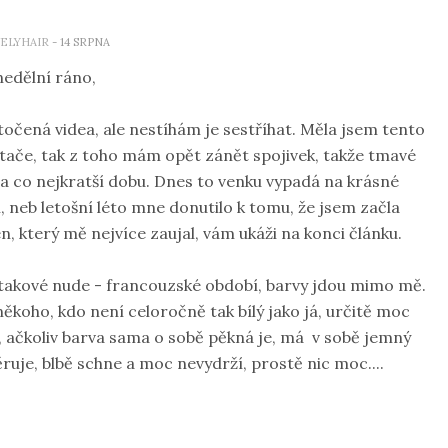
ELYHAIR
- 14 SRPNA
edělní ráno,
čená videa, ale nestíhám je sestříhat. Měla jsem tento
tače, tak z toho mám opět zánět spojivek, takže tmavé
 na co nejkratší dobu. Dnes to venku vypadá na krásné
 neb letošní léto mne donutilo k tomu, že jsem začla
 který mě nejvíce zaujal, vám ukáži na konci článku.
 takové nude - francouzské období, barvy jdou mimo mě.
někoho, kdo není celoročně tak bílý jako já, určitě moc
, ačkoliv barva sama o sobě pěkná je, má v sobě jemný
ěruje, blbě schne a moc nevydrží, prostě nic moc....