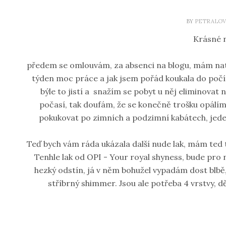
BY
PETRALOV
Krásné n
předem se omlouvám, za absenci na blogu, mám nato
týden moc práce a jak jsem pořád koukala do počí
býle to jistí a snažím se pobyt u něj eliminovat
počasí, tak doufám, že se konečně trošku opálím,
pokukovat po zimních a podzimní kabátech, jeden,
Teď bych vám ráda ukázala další nude lak, mám ted
Tenhle lak od OPI - Your royal shyness, bude pro 
hezký odstín, já v něm bohužel vypadám dost blbě
stříbrný shimmer. Jsou ale potřeba 4 vrstvy, d