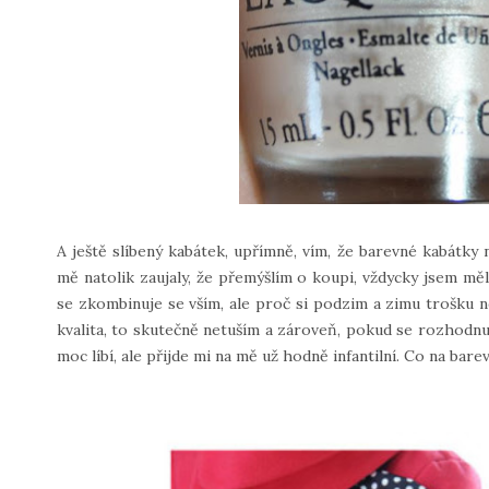
A ještě slíbený kabátek, upřímně, vím, že barevné kabátky
mě natolik zaujaly, že přemýšlím o koupi, vždycky jsem měl
se zkombinuje se vším, ale proč si podzim a zimu trošku ner
kvalita, to skutečně netuším a zároveň, pokud se rozhodnu 
moc líbí, ale přijde mi na mě už hodně infantilní. Co na bare