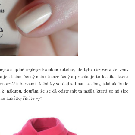
 nejsou úplně nejlépe kombinovatelné, ale tyto růžové a červený
a jen kabát černý nebo tmavě šedý a pravda, je to klasika, která
orzářit barvami....kabátky se dají sehnat na ebay, jaká ale bude
k nákupu, doufám, že se dá odstranit ta mašla, která se mi sice
vné kabátky říkáte vy?