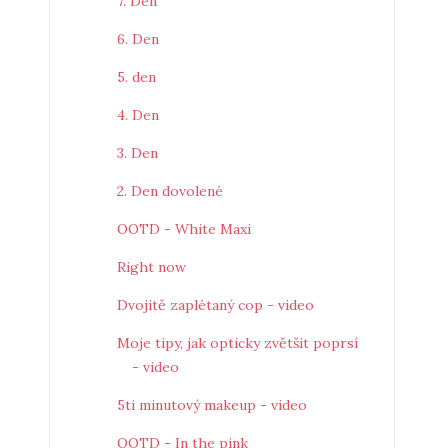
7. Den
6. Den
5. den
4. Den
3. Den
2. Den dovolené
OOTD - White Maxi
Right now
Dvojitě zaplétaný cop - video
Moje tipy, jak opticky zvětšit poprsí
- video
5ti minutový makeup - video
OOTD - In the pink