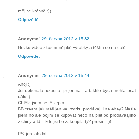
měj se krásně :))
Odpovědět
Anonymní
29. června 2012 v 15:32
Hezké video zkusím nějaké výrobky a těším se na další.
Odpovědět
Anonymní
29. června 2012 v 15:44
Ahoj :)
Jsi dokonalá, užasná, příjemná ..a takhle bych mohla psát
dále :)
Chtěla jsem se tě zeptat
BB cream jak máš jen ve vzorku prodávají i na ebay? Našla
jsem ho ale bojim se kupovat něco na plet od prodáváajího
z chiny a td... kde jsi ho zakoupila ty? prosím :))
PS: jen tak dál