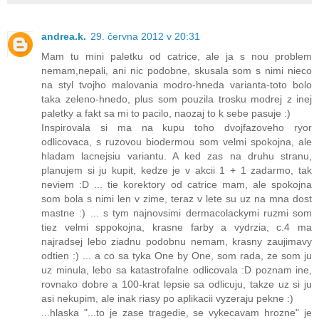
andrea.k.
29. června 2012 v 20:31
Mam tu mini paletku od catrice, ale ja s nou problem
nemam,nepali, ani nic podobne, skusala som s nimi nieco
na styl tvojho malovania modro-hneda varianta-toto bolo
taka zeleno-hnedo, plus som pouzila trosku modrej z inej
paletky a fakt sa mi to pacilo, naozaj to k sebe pasuje :)
Inspirovala si ma na kupu toho dvojfazoveho ryor
odlicovaca, s ruzovou biodermou som velmi spokojna, ale
hladam lacnejsiu variantu. A ked zas na druhu stranu,
planujem si ju kupit, kedze je v akcii 1 + 1 zadarmo, tak
neviem :D ... tie korektory od catrice mam, ale spokojna
som bola s nimi len v zime, teraz v lete su uz na mna dost
mastne :) ... s tym najnovsimi dermacolackymi ruzmi som
tiez velmi sppokojna, krasne farby a vydrzia, c.4 ma
najradsej lebo ziadnu podobnu nemam, krasny zaujimavy
odtien :) ... a co sa tyka One by One, som rada, ze som ju
uz minula, lebo sa katastrofalne odlicovala :D poznam ine,
rovnako dobre a 100-krat lepsie sa odlicuju, takze uz si ju
asi nekupim, ale inak riasy po aplikacii vyzeraju pekne :)
...hlaska "...to je zase tragedie, se vykecavam hrozne" je