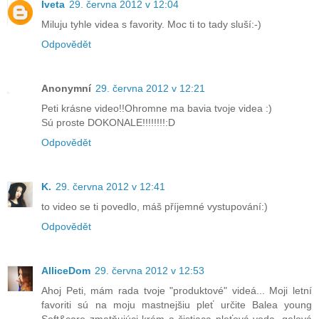
Iveta
29. června 2012 v 12:04
Miluju tyhle videa s favority. Moc ti to tady sluší:-)
Odpovědět
Anonymní
29. června 2012 v 12:21
Peti krásne video!!Ohromne ma bavia tvoje videa :)
Sú proste DOKONALE!!!!!!!!:D
Odpovědět
K.
29. června 2012 v 12:41
to video se ti povedlo, máš příjemné vystupování:)
Odpovědět
AlliceDom
29. června 2012 v 12:53
Ahoj Peti, mám rada tvoje "produktové" videá... Moji letní
favoriti sú na moju mastnejšiu pleť určite Balea young
Soft&care zmatňujúci krém a čistiaca pleťová voda, gelová