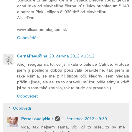
očná linka od Maybelline čierna, rúž Juicy bubblegum č.140
a balzam Pink Lollipop č. 030 tiež od Maybellinu...
AlliceDom
www.allicedom.blogspot.sk
Odpovědět
ČernáPavučina
29. června 2012 v 13:12
Ahoj, reaguju na to, co jsi říkala o paletce Catrice. Protože
jsem ji poslední dobou používala pravidelně, tak jsem si
také všimla, že mě z ní štípou oči. Nejdřív jsem hledala
příčinu jinde, ale asi za to opravdu můžou tyhle stíny a když
jsi se o tom také zmínila, tak to bude asi pravda :-)
Odpovědět
Odpovědi
PetraLovelyHair
1. července 2012 v 9:39
vida, tak nejsem sama, víc lidí to píše, to by mě