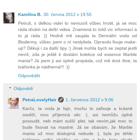
Karolína B.
30. června 2012 v 19:55
Petruš, s délkou videí to nemusíš vůbec hrotit, já se moc
ráda dívám na delší videa. Znamená to totiž víc informací a
to já ráda :)) Hodně mě zaujala ta Dermální voda od
Biodermy, vůbec jsem o ní neslyšela. Opravdu fixuje make-
up? Děkuji i za další tipy :) Jinak mohla bych se zeptat jestli
nevíš, zda je ještě k dostání kolekce od essence Marble
mania? Já jsem jí asi úplně propásla, což mě dost štve, ta
tvářenka je nádherná!!! :))
Odpovědět
Odpovědi
PetraLovelyHair
1. července 2012 v 9:06
Karčo, ta voda je fajn, trochu to zafixuje a krásně
osvěží, moc příjemná věc :), asi nemůžu úplně
posoudit, neb mám sušší plet, tak nevím,jak moc to
bude fixovat na mastné. Já se obávám, že Marble
mania už moc dostupná nebude :(, byla po téhle
tvářence velká sháňka co vím a byla brzy všude