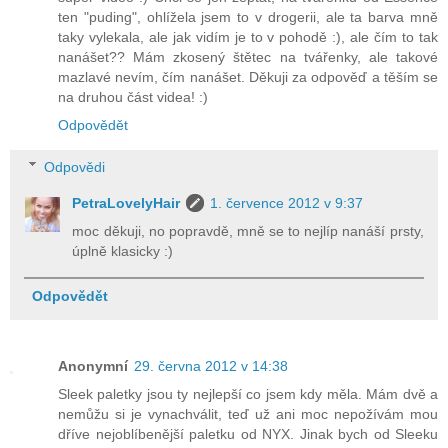
ten "puding", ohlížela jsem to v drogerii, ale ta barva mně
taky vylekala, ale jak vidím je to v pohodě :), ale čím to tak
nanášet?? Mám zkosený štětec na tvářenky, ale takové
mazlavé nevím, čím nanášet. Děkuji za odpověď a těším se
na druhou část videa! :)
Odpovědět
Odpovědi
PetraLovelyHair
1. července 2012 v 9:37
moc děkuji, no popravdě, mně se to nejlíp nanáší prsty,
úplně klasicky :)
Odpovědět
Anonymní
29. června 2012 v 14:38
Sleek paletky jsou ty nejlepší co jsem kdy měla. Mám dvě a
nemůžu si je vynachválit, teď už ani moc nepožívám mou
dříve nejoblíbenější paletku od NYX. Jinak bych od Sleeku