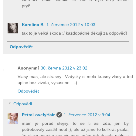
pryč.....
Karolína B.
1. července 2012 v 10:03
tak to je velká škoda :/ každopádně děkuji za odpověď!
Odpovědět
Anonymní
30. června 2012 v 23:02
Vlasy mas, ale strasny.. Vzdycky si mela krasny vlasy a ted
uplne bez zivota, vysusene.. :-(
Odpovědět
Odpovědi
PetraLovelyHair
1. července 2012 v 9:04
mám je pořád stejný, to se ti asi zdá, jen by
potřebovaly zastřihnout ;), ale už jsme to kolikrát psala,
že vlasy nemám své nic moc, mám jich docela málo a