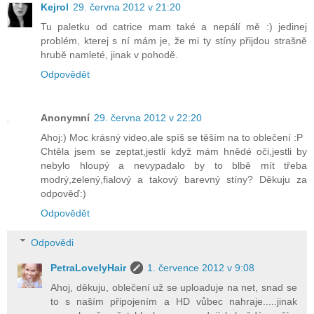
Kejrol
29. června 2012 v 21:20
Tu paletku od catrice mam také a nepálí mě :) jedinej
problém, kterej s ní mám je, že mi ty stíny přijdou strašně
hrubě namleté, jinak v pohodě.
Odpovědět
Anonymní
29. června 2012 v 22:20
Ahoj:) Moc krásný video,ale spíš se těším na to oblečení :P
Chtěla jsem se zeptat,jestli když mám hnědé oči,jestli by
nebylo hloupý a nevypadalo by to blbě mít třeba
modrý,zelený,fialový a takový barevný stíny? Děkuju za
odpověď:)
Odpovědět
Odpovědi
PetraLovelyHair
1. července 2012 v 9:08
Ahoj, děkuju, oblečení už se uploaduje na net, snad se
to s naším připojením a HD vůbec nahraje.....jinak