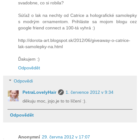
svadobne, co si robila?
Súťaž o lak na nechty od Catrice a holografické samolepky
s modrým ornamentom. Prihláste sa mojom blogu cez
google friend connect a 100-tá vyhrá :)
http://dorota-art.blogspot.sk/2012/06/giveaway-o-catrice-
lak-samolepky-na.html
Ďakujem :)
Odpovědět
Odpovědi
PetraLovelyHair
1. července 2012 v 9:34
děkuju moc, jojo,je to to líčení :).
Odpovědět
Anonymní
29. června 2012 v 17:07