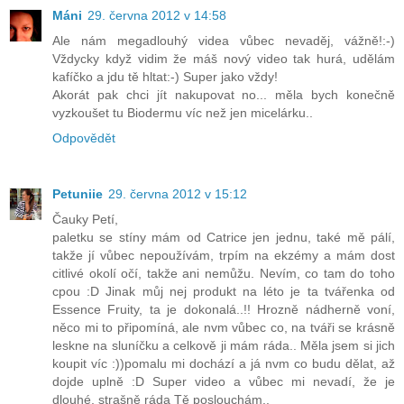
Máni
29. června 2012 v 14:58
Ale nám megadlouhý videa vůbec nevaděj, vážně!:-)
Vždycky když vidim že máš nový video tak hurá, udělám
kafíčko a jdu tě hltat:-) Super jako vždy!
Akorát pak chci jít nakupovat no... měla bych konečně
vyzkoušet tu Biodermu víc než jen micelárku..
Odpovědět
Petuniie
29. června 2012 v 15:12
Čauky Petí,
paletku se stíny mám od Catrice jen jednu, také mě pálí,
takže jí vůbec nepoužívám, trpím na ekzémy a mám dost
citlivé okolí očí, takže ani nemůžu. Nevím, co tam do toho
cpou :D Jinak můj nej produkt na léto je ta tvářenka od
Essence Fruity, ta je dokonalá..!! Hrozně nádherně voní,
něco mi to připomíná, ale nvm vůbec co, na tváři se krásně
leskne na sluníčku a celkově ji mám ráda.. Měla jsem si jich
koupit víc :))pomalu mi dochází a já nvm co budu dělat, až
dojde uplně :D Super video a vůbec mi nevadí, že je
dlouhé, strašně ráda Tě poslouchám..