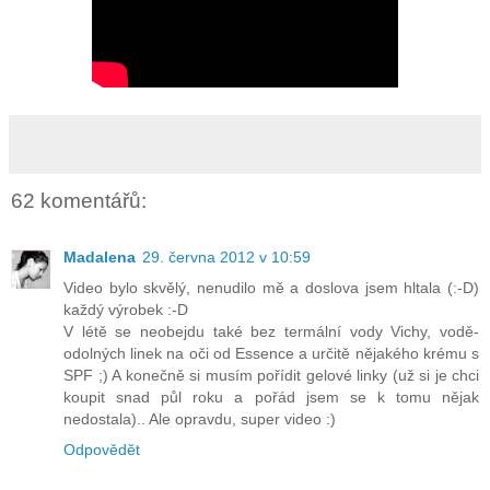
62 komentářů:
Madalena
29. června 2012 v 10:59
Video bylo skvělý, nenudilo mě a doslova jsem hltala (:-D)
každý výrobek :-D
V létě se neobejdu také bez termální vody Vichy, vodě-
odolných linek na oči od Essence a určitě nějakého krému s
SPF ;) A konečně si musím pořídit gelové linky (už si je chci
koupit snad půl roku a pořád jsem se k tomu nějak
nedostala).. Ale opravdu, super video :)
Odpovědět