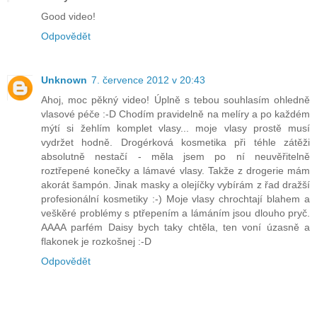
Good video!
Odpovědět
Unknown
7. července 2012 v 20:43
Ahoj, moc pěkný video! Úplně s tebou souhlasím ohledně
vlasové péče :-D Chodím pravidelně na melíry a po každém
mýtí si žehlím komplet vlasy... moje vlasy prostě musí
vydržet hodně. Drogérková kosmetika při téhle zátěži
absolutně nestačí - měla jsem po ní neuvěřitelně
roztřepené konečky a lámavé vlasy. Takže z drogerie mám
akorát šampón. Jinak masky a olejíčky vybírám z řad dražší
profesionální kosmetiky :-) Moje vlasy chrochtají blahem a
veškěré problémy s ptřepením a lámáním jsou dlouho pryč.
AAAA parfém Daisy bych taky chtěla, ten voní úzasně a
flakonek je rozkošnej :-D
Odpovědět