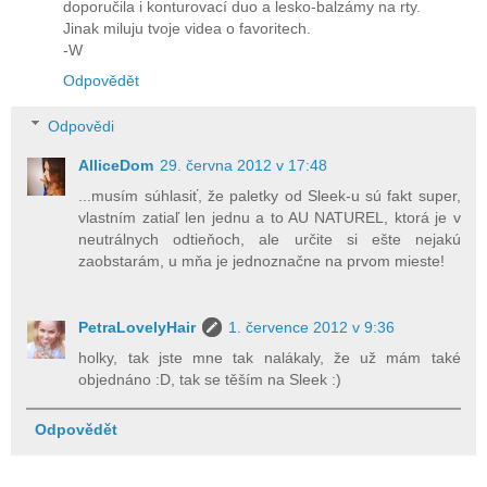
doporučila i konturovací duo a lesko-balzámy na rty.
Jinak miluju tvoje videa o favoritech.
-W
Odpovědět
Odpovědi
AlliceDom
29. června 2012 v 17:48
...musím súhlasiť, že paletky od Sleek-u sú fakt super,
vlastním zatiaľ len jednu a to AU NATUREL, ktorá je v
neutrálnych odtieňoch, ale určite si ešte nejakú
zaobstarám, u mňa je jednoznačne na prvom mieste!
PetraLovelyHair
1. července 2012 v 9:36
holky, tak jste mne tak nalákaly, že už mám také
objednáno :D, tak se těším na Sleek :)
Odpovědět