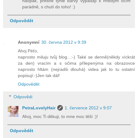
naopak, přesně tyhle barvy vypadají k hnědým očím
parádně, s chutí do toho! :)
Odpovědět
Anonymní
30. června 2012 v 9:39
Ahoj Péťo,
naprosto miluju tvůj blog...:-) Také se denně(někdy víckrát
za den) vracím a s očima přilepenýma na obrazovce
naprosto hltám (nejradši dlouhá) videa jak to tu ostatní
popisují:-)Jen tak dál!
Odpovědět
Odpovědi
PetraLovelyHair
1. července 2012 v 9:07
Ahoj, moc Ti děkuji, to mne moc těší :)!
Odpovědět