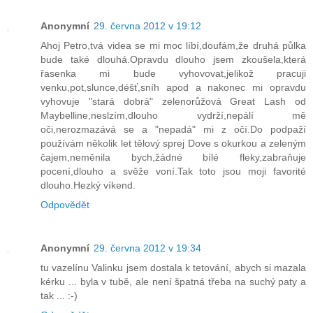
Anonymní
29. června 2012 v 19:12
Ahoj Petro,tvá videa se mi moc líbí,doufám,že druhá půlka
bude také dlouhá.Opravdu dlouho jsem zkoušela,která
řasenka mi bude vyhovovat,jelikož pracuji
venku,pot,slunce,déšť,sníh apod a nakonec mi opravdu
vyhovuje "stará dobrá" zelenorůžová Great Lash od
Maybelline,neslzím,dlouho vydrží,nepálí mě
oči,nerozmazává se a "nepadá" mi z očí.Do podpaží
používám několik let tělový sprej Dove s okurkou a zeleným
čajem,neměnila bych,žádné bílé fleky,zabraňuje
pocení,dlouho a svěže voní.Tak toto jsou moji favorité
dlouho.Hezký víkend.
Odpovědět
Anonymní
29. června 2012 v 19:34
tu vazelínu Valinku jsem dostala k tetování, abych si mazala
kérku ... byla v tubě, ale není špatná třeba na suchý paty a
tak ... :-)