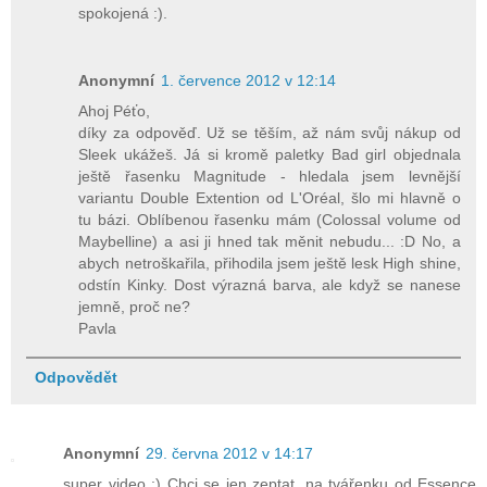
spokojená :).
Anonymní
1. července 2012 v 12:14
Ahoj Péťo,
díky za odpověď. Už se těším, až nám svůj nákup od
Sleek ukážeš. Já si kromě paletky Bad girl objednala
ještě řasenku Magnitude - hledala jsem levnější
variantu Double Extention od L'Oréal, šlo mi hlavně o
tu bázi. Oblíbenou řasenku mám (Colossal volume od
Maybelline) a asi ji hned tak měnit nebudu... :D No, a
abych netroškařila, přihodila jsem ještě lesk High shine,
odstín Kinky. Dost výrazná barva, ale když se nanese
jemně, proč ne?
Pavla
Odpovědět
Anonymní
29. června 2012 v 14:17
super video :) Chci se jen zeptat, na tvářenku od Essence