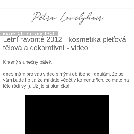
pátek 29. června 2012
Letní favorité 2012 - kosmetika pleťová,
tělová a dekorativní - video
Krásný slunečný pátek,
dnes mám pro vás video s mými oblíbenci, doufám, že se
vám bude líbit a že mi dáte vědět v komentářích, co máte na
léto rádi vy :). Užijte si sluníčka!