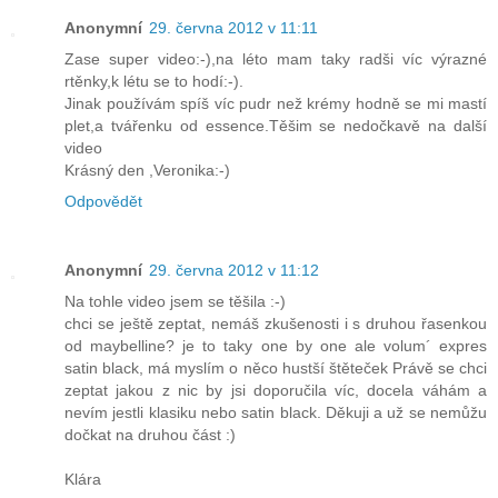
Anonymní
29. června 2012 v 11:11
Zase super video:-),na léto mam taky radši víc výrazné
rtěnky,k létu se to hodí:-).
Jinak používám spíš víc pudr než krémy hodně se mi mastí
plet,a tvářenku od essence.Těšim se nedočkavě na další
video
Krásný den ,Veronika:-)
Odpovědět
Anonymní
29. června 2012 v 11:12
Na tohle video jsem se těšila :-)
chci se ještě zeptat, nemáš zkušenosti i s druhou řasenkou
od maybelline? je to taky one by one ale volum´ expres
satin black, má myslím o něco hustší štěteček Právě se chci
zeptat jakou z nic by jsi doporučila víc, docela váhám a
nevím jestli klasiku nebo satin black. Děkuji a už se nemůžu
dočkat na druhou část :)
Klára