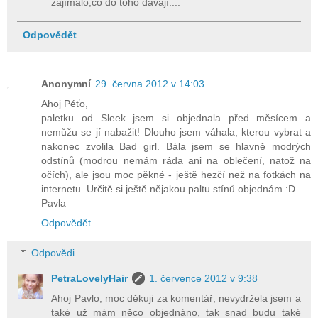
zajímalo,co do toho dávají....
Odpovědět
Anonymní
29. června 2012 v 14:03
Ahoj Péťo,
paletku od Sleek jsem si objednala před měsícem a
nemůžu se jí nabažit! Dlouho jsem váhala, kterou vybrat a
nakonec zvolila Bad girl. Bála jsem se hlavně modrých
odstínů (modrou nemám ráda ani na oblečení, natož na
očích), ale jsou moc pěkné - ještě hezčí než na fotkách na
internetu. Určitě si ještě nějakou paltu stínů objednám.:D
Pavla
Odpovědět
Odpovědi
PetraLovelyHair
1. července 2012 v 9:38
Ahoj Pavlo, moc děkuji za komentář, nevydržela jsem a
také už mám něco objednáno, tak snad budu také