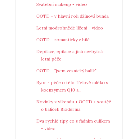
Svatební makeup - video
OOTD - v hlavní roli džínová bunda
Letní modrohnědé líčení - video
OOTD - romanticky v bílé
Depilace, epilace a jiná nezbytná
letní péče
OOTD - "jsem vesnický balík"
Ryor - péče o tělo, Tělové mléko s
koenzymem Q10 a...
Novinky z víkendu + OOTD + soutěž
o balíček Bioderma
Dva rychlé tipy, co s fádním culíkem
- video