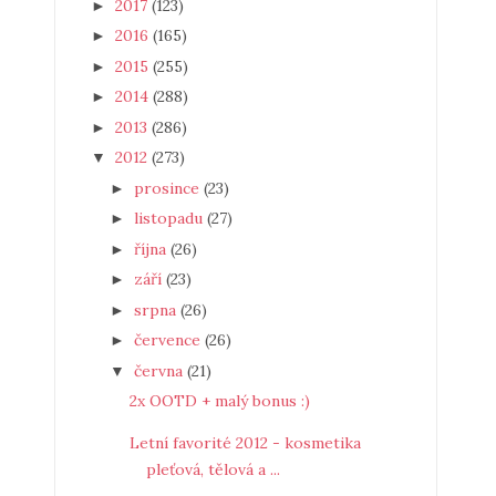
2017
(123)
►
2016
(165)
►
2015
(255)
►
2014
(288)
►
2013
(286)
►
2012
(273)
▼
prosince
(23)
►
listopadu
(27)
►
října
(26)
►
září
(23)
►
srpna
(26)
►
července
(26)
►
června
(21)
▼
2x OOTD + malý bonus :)
Letní favorité 2012 - kosmetika
pleťová, tělová a ...