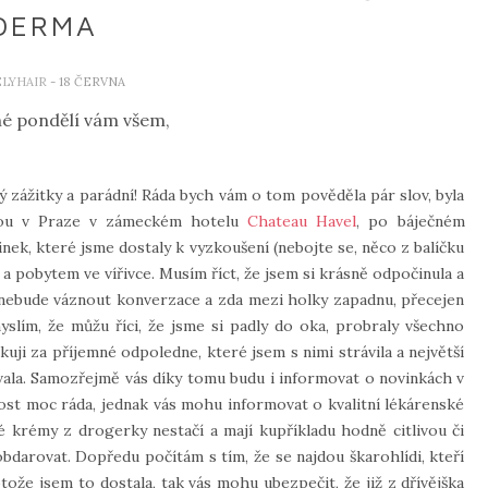
DERMA
ELYHAIR
- 18 ČERVNA
é pondělí vám všem,
ý zážitky a parádní! Ráda bych vám o tom pověděla pár slov, byla
rmou v Praze v zámeckém hotelu
Chateau Havel
, po báječném
k, které jsme dostaly k vyzkoušení (nebojte se, něco z balíčku
 a pobytem ve vířivce. Musím říct, že jsem si krásně odpočinula a
a nebude váznout konverzace a zda mezi holky zapadnu, přecejen
myslím, že můžu říci, že jsme si padly do oka, probraly všechno
i za příjemné odpoledne, které jsem s nimi strávila a největší
ovala. Samozřejmě vás díky tomu budu i informovat o novinkách v
itost moc ráda, jednak vás mohu informovat o kvalitní lékárenské
é krémy z drogerky nestačí a mají kupříkladu hodně citlivou či
darovat. Dopředu počítám s tím, že se najdou škarohlídi, kteří
tože jsem to dostala, tak vás mohu ubezpečit, že již z dřívějška