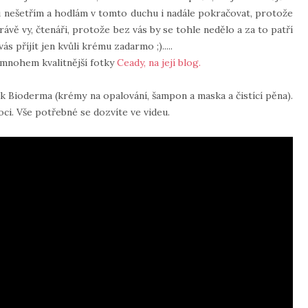
ou nešetřím a hodlám v tomto duchu i nadále pokračovat, protože
rávě vy, čtenáři, protože bez vás by se tohle nedělo a za to patří
s příjít jen kvůli krému zadarmo ;).....
 mnohem kvalitnější fotky
Ceady, na její blog.
ek Bioderma (krémy na opalování, šampon a maska a čistící pěna).
ci. Vše potřebné se dozvíte ve videu.