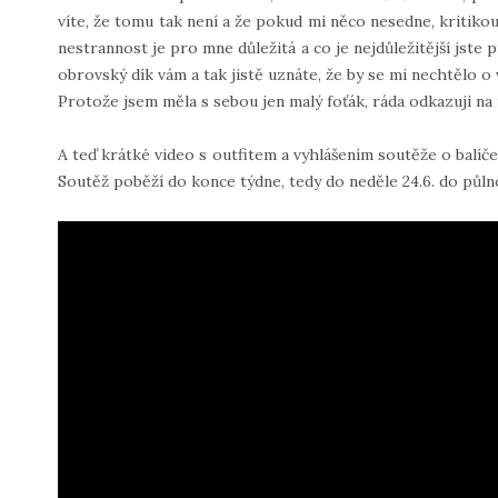
víte, že tomu tak není a že pokud mi něco nesedne, kritik
nestrannost je pro mne důležitá a co je nejdůležitější jste p
obrovský dík vám a tak jistě uznáte, že by se mi nechtělo o vá
Protože jsem měla s sebou jen malý foťák, ráda odkazuji na
A teď krátké video s outfitem a vyhlášením soutěže o balíč
Soutěž poběží do konce týdne, tedy do neděle 24.6. do půlno