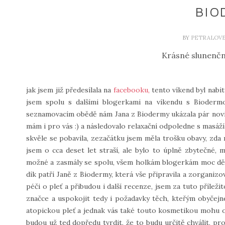
BIO
BY
PETRALOV
Krásné slunenčn
jak jsem již předesílala na
facebooku,
tento víkend byl nabit
jsem spolu s dalšími blogerkami na víkendu s Biode
seznamovacím obědě nám Jana z Biodermy ukázala pár novine
mám i pro vás :) a následovalo relaxační odpoledne s masáží
skvěle se pobavila, zezačátku jsem měla trošku obavy, zd
jsem o cca deset let straší, ale bylo to úplně zbytečné, 
možné a zasmály se spolu, všem holkám blogerkám moc děkuj
dík patří Janě z Biodermy, která vše připravila a zorganiz
péči o pleť a přibudou i další recenze, jsem za tuto přílež
značce a uspokojit tedy i požadavky těch, kteřým obyčejn
atopickou pleť a jednak vás také touto kosmetikou mohu ob
budou už ted dopředu tvrdit, že to budu určitě chválit, pro