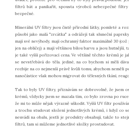
filtrů bát a panikařit, spousta výrobců nebezpečné filtry
bezpečné.
Minerální UV filtry jsou čistě přírodní látky, pomleté a ro
působí jako malá "zrcátka" a odrážejí tak sluneční paprsky
mají své nevýhody, mají ochranný faktor maximálně 30 (což 
jen na obličej) a mají většinou bílou barvu a jsou hutnější,
je také vyšší pořizovací cena. Ve většině těchto krémů je ja
se nevstřebává do těla. jediné, na co bychom si měli dáv
rozbije na co nejmenší právě kvůli tomu, abychom neměli p
nanočástice však mohou migrovat do tělesných tkání, reag
Tak to byly UV filtry, přiznávám se dobrovolně, že jsem o
krémů, vždycky jsem se mazala tím, co bylo zrovna po ruce
že mi to může nějak výrazně uškodit. Vyšší UV filtr použí
a trochu studovat složení jednotlivých krémů, i když co s
neuvádí na obalu, jestli je produkty obsahují, takže to s
filtrů, tam si můžeme jednotlivé složky prostudovat.