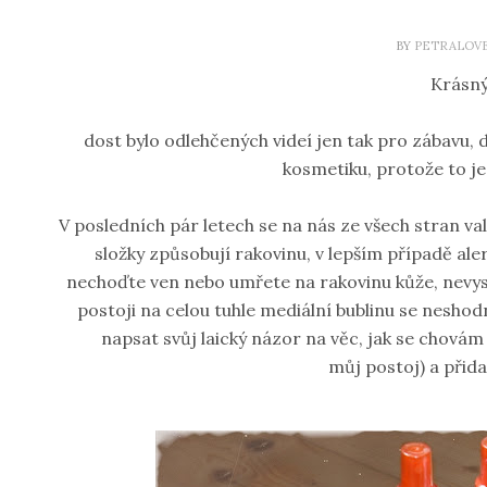
BY
PETRALOV
Krásný
dost bylo odlehčených videí jen tak pro zábavu
kosmetiku, protože to je 
V posledních pár letech se na nás ze všech stran val
složky způsobují rakovinu, v lepším případě al
nechoďte ven nebo umřete na rakovinu kůže, nevyst
postoji na celou tuhle mediální bublinu se neshod
napsat svůj laický názor na věc, jak se chovám
můj postoj) a přida