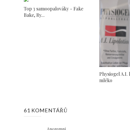
Top 3 samoopalováky - Fake
Bake, Ry...
Physiogel A.I.
mléko
61 KOMENTÁŘŮ
Anonymní