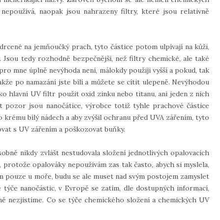
 nepoužívá, naopak jsou nahrazeny filtry, které jsou relativně
zdrcené na jemňoučký prach, tyto částice potom ulpívají na kůži,
. Jsou tedy rozhodně bezpečnější, než filtry chemické, ale také
pro mne úplně nevýhoda není, málokdy použiji vyšší a pokud, tak
 takže po namazání jste bílí a můžete se cítit ulepeně. Nevýhodou
ko hlavní UV filtr použit oxid zinku nebo titanu, ani jeden z nich
at pozor jsou nanočátice, výrobce totiž tyhle prachové částice
o krému bílý nádech a aby zvýšil ochranu před UVA zářením, tyto
ovat s UV zářením a poškozovat buňky.
sobně nikdy zvlášt nestudovala složení jednotlivých opalovacích
, protože opalováky nepoužívám zas tak často, abych si myslela,
vám pouze u moře, budu se ale muset nad svým postojem zamyslet
e týče nanočástic, v Evropě se zatím, dle dostupných informací,
tejně nezjistíme. Co se týče chemického složení a chemických UV