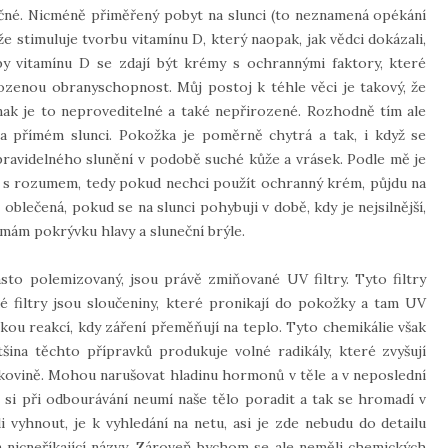
ečné. Nicméně přiměřený pobyt na slunci (to neznamená opékání
e stimuluje tvorbu vitamínu D, který naopak, jak vědci dokázali,
by vitamínu D se zdají být krémy s ochrannými faktory, které
irozenou obranyschopnost. Můj postoj k téhle věci je takový, že
dnak je to neproveditelné a také nepřirozené. Rozhodně tím ale
 přímém slunci. Pokožka je poměrně chytrá a tak, i když se
 pravidelného slunění v podobě suché kůže a vrásek. Podle mě je
ěm s rozumem, tedy pokud nechci použít ochranný krém, půjdu na
blečená, pokud se na slunci pohybuji v době, kdy je nejsilnější,
 mám pokrývku hlavy a sluneční brýle.
sto polemizovaný, jsou právě zmiňované UV filtry. Tyto filtry
filtry jsou sloučeniny, které pronikají do pokožky a tam UV
kou reakcí, kdy záření přeměňují na teplo. Tyto chemikálie však
šina těchto přípravků produkuje volné radikály, které zvyšují
ovině. Mohou narušovat hladinu hormonů v těle a v neposlední
 si při odbourávání neumí naše tělo poradit a tak se hromadí v
 vyhnout, je k vyhledání na netu, asi je zde nebudu do detailu
 nicneříkající názvy. Zároveň bychom se ale neměli chemických