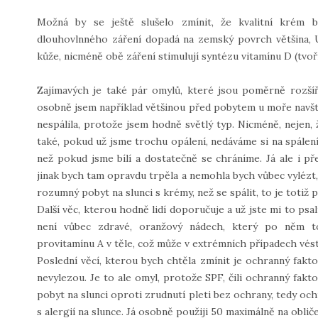
Možná by se ještě slušelo zmínit, že kvalitní kré
dlouhovlnného záření dopadá na zemský povrch většina, 
kůže, nicméně obě záření stimulují syntézu vitamínu D (tvoř
Zajímavých je také pár omylů, které jsou poměrně rozšířen
osobně jsem například většinou před pobytem u moře navšt
nespálila, protože jsem hodně světlý typ. Nicméně, nejen,
také, pokud už jsme trochu opálení, nedáváme si na spálen
než pokud jsme bílí a dostatečně se chráníme. Já ale i p
jinak bych tam opravdu trpěla a nemohla bych vůbec vylézt,
rozumný pobyt na slunci s krémy, než se spálit, to je totiž p
Další věc, kterou hodně lidí doporučuje a už jste mi to psa
není vůbec zdravé, oranžový nádech, který po něm to
provitamínu A v těle, což může v extrémních případech vést
Poslední věcí, kterou bych chtěla zmínit je ochranný fakto
nevylezou. Je to ale omyl, protože SPF, čili ochranný fak
pobyt na slunci oproti zrudnutí pleti bez ochrany, tedy och
s alergií na slunce. Já osobně použiji 50 maximálně na oblič