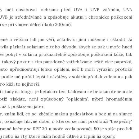
m by měl obsahovat ochranu před UVA i UVB zářením, UVA
UVB je středněvlnné a způsobuje akutní i chronické poškození
í se při vlnové délce okolo 300nm).
é a většina lidí jim věří, ačkoliv si jimi můžeme i uškodit. Já
ívila párkrát solárium z toho důvodu, abych se pak u moře hned
 že pobyt v soláriu prokazatelně způsobuje poškození kůže, tak
í takový pozor a tím paradoxně vstřebáváme ještě více paprsků,
řesto upřednostňuji lehké opálení, než k moři vyrazím, protože
 podle mě pořád lepší 4 návštěvy v soláriu před dovolenou a pak
ro kůži to nejhorší.
li i tady na blogu, je betakaroten. Ládování se betakarotenem ale
tiž získáte, není způsobený "opálením", nýbrž hromaděním
 až k poškození jater.
r, znám lidi, co se zběsile mažou padesátkou a bez ní na slunce
tor, označuje hlavně dobu, o kterou se nám prodlouží "bezpečný"
ranné krémy se SPF 30 u moře zcela postačí, 50 je spíše pro lidi
ej nebo na rty, které mám hodně citlivé a trpím na opary.