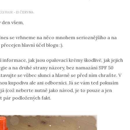
ELYHAIR
- 13 ČERVNA
 den všem,
, dnes se vrhneme na něco mnohem serioznějšího a na
přecejen hlavní účel blogu :).
í informace, jak jsou opalovací krémy škodlivé, jak jejich
ergie a na druhé strany názory, bez namazání SPF 50
avujte se vůbec slunci a hlavně se před ním chraňte. V
nou kupodivu ale ani odborníci. Já se vám ted pokusím
 já (což neberte nutně jako návod, je to pouze a jen
t pár podložených fakt.