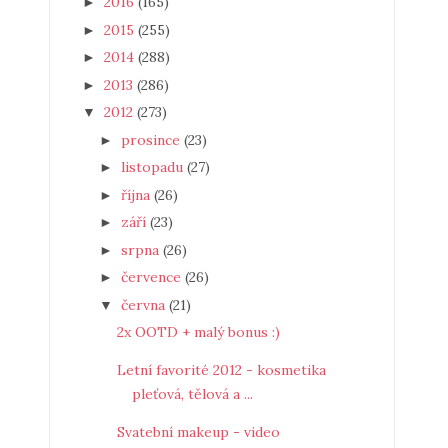
2016
(165)
►
2015
(255)
►
2014
(288)
►
2013
(286)
►
2012
(273)
▼
prosince
(23)
►
listopadu
(27)
►
října
(26)
►
září
(23)
►
srpna
(26)
►
července
(26)
►
června
(21)
▼
2x OOTD + malý bonus :)
Letní favorité 2012 - kosmetika
pleťová, tělová a ...
Svatební makeup - video