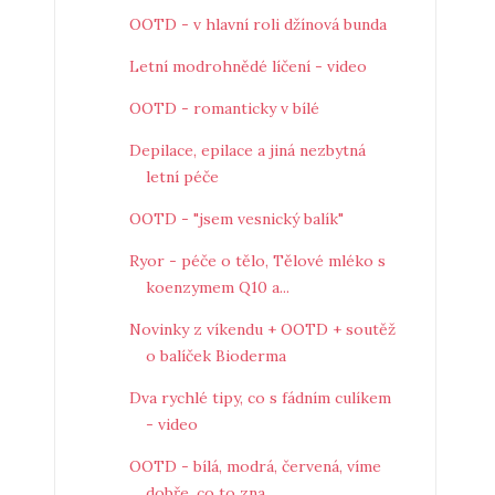
OOTD - v hlavní roli džínová bunda
Letní modrohnědé líčení - video
OOTD - romanticky v bílé
Depilace, epilace a jiná nezbytná
letní péče
OOTD - "jsem vesnický balík"
Ryor - péče o tělo, Tělové mléko s
koenzymem Q10 a...
Novinky z víkendu + OOTD + soutěž
o balíček Bioderma
Dva rychlé tipy, co s fádním culíkem
- video
OOTD - bílá, modrá, červená, víme
dobře, co to zna...