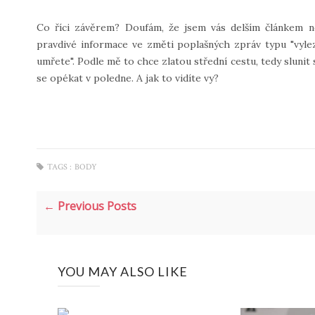
Co říci závěrem? Doufám, že jsem vás delším článkem ne
pravdivé informace ve změti poplašných zpráv typu "vyl
umřete". Podle mě to chce zlatou střední cestu, tedy sluni
se opékat v poledne. A jak to vidíte vy?
TAGS :
BODY
← Previous Posts
YOU MAY ALSO LIKE