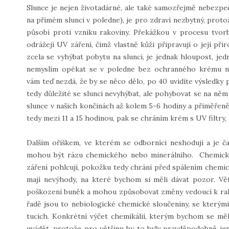
Slunce je nejen životadárné, ale také samozřejmě nebezp
na přímém slunci v poledne), je pro zdraví nezbytný, protož
působí proti vzniku rakoviny. Překážkou v procesu tvor
odrážejí UV záření, čímž vlastně kůži připravují o její př
zcela se vyhýbat pobytu na slunci, je jednak hloupost, je
nemyslím opékat se v poledne bez ochranného krému na
vám teď nezdá, že by se něco dělo, po 40 uvidíte výsledky
tedy důležité se slunci nevyhýbat, ale pohybovat se na n
slunce v našich končinách až kolem 5-6 hodiny a přiměřeně o
tedy mezi 11 a 15 hodinou, pak se chráním krém s UV filtry,
Dalším oříškem, ve kterém se odborníci neshodují a je ča
mohou být rázu chemického nebo minerálního. Chemické 
záření pohlcují, pokožku tedy chrání před spálením chemic
mají nevýhody, na které bychom si měli dávat pozor. Vět
poškození buněk a mohou způsobovat změny vedoucí k rak
řadě jsou to nebiologické chemické sloučeniny, se kterými
tucích. Konkrétní výčet chemikálií, kterým bychom se měli
uvádět, protože pro většinu by to byly pravděpodobně jen