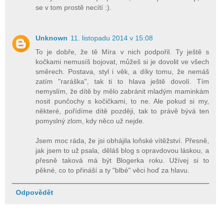
se v tom prostě necítí :).
Unknown
11. listopadu 2014 v 15:08
To je dobře, že tě Míra v nich podpořil. Ty ještě s
kočkami nemusíš bojovat, můžeš si je dovolit ve všech
směrech. Postava, styl i věk, a díky tomu, že nemáš
zatím "raráška", tak ti to hlava ještě dovolí. Tím
nemyslím, že dítě by mělo zabránit mladým maminkám
nosit punčochy s kočičkami, to ne. Ale pokud si my,
některé, pořídíme dítě později, tak to právě bývá ten
pomyslný zlom, kdy něco už nejde.
Jsem moc ráda, že jsi obhájila loňské vítěžství. Přesně,
jak jsem to už psala, děláš blog s opravdovou láskou, a
přesně taková má být Blogerka roku. Užívej si to
pěkné, co to přináší a ty "blbé" věci hoď za hlavu.
Odpovědět