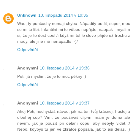
Unknown
10. listopadu 2014 v 19:35
Wau, ty punčochy nemají chybu. Nápaditý outfit, super, moc
se mi to líbí. Infantilní mi to vůbec nepřijde, naopak - myslím
si, že je to dost cool /i když mi tohle slovo přijde už trochu z
módy, ale jiné mě nenapadlo :-)/
Odpovědět
Anonymní
10. listopadu 2014 v 19:36
Peti, já myslím, že je to moc pěkný :)
Odpovědět
Anonymní
10. listopadu 2014 v 19:37
Ahoj Peti, nechystáš návod, jak na ten tvůj krásnej, hustej a
dlouhej cop? Vím, že používáš clip-in, mám je doma ale
nevím, jak je použít při dělání copu, aby nebyly vidět..:/
Nebo, kdybys tu jen ve zkratce popsala, jak to asi děláš. :)