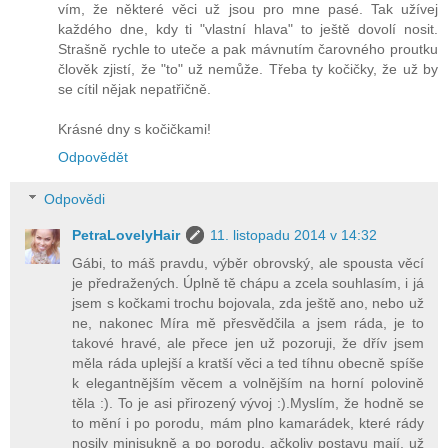
vím, že některé věci už jsou pro mne pasé. Tak užívej
každého dne, kdy ti "vlastní hlava" to ještě dovolí nosit.
Strašně rychle to uteče a pak mávnutím čarovného proutku
člověk zjistí, že "to" už nemůže. Třeba ty kočičky, že už by
se cítil nějak nepatřičně.
Krásné dny s kočičkami!
Odpovědět
Odpovědi
PetraLovelyHair
11. listopadu 2014 v 14:32
Gábi, to máš pravdu, výběr obrovský, ale spousta věcí
je předražených. Úplně tě chápu a zcela souhlasím, i já
jsem s kočkami trochu bojovala, zda ještě ano, nebo už
ne, nakonec Míra mě přesvědčila a jsem ráda, je to
takové hravé, ale přece jen už pozoruji, že dřív jsem
měla ráda uplejší a kratší věci a ted tíhnu obecně spíše
k elegantnějším věcem a volnějším na horní polovině
těla :). To je asi přirozený vývoj :).Myslím, že hodně se
to mění i po porodu, mám plno kamarádek, které rády
nosily minisukně a po porodu, ačkoliv postavu mají, už