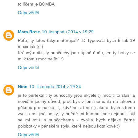
to líčení je BOMBA
Odpovědět
Mara Rose
10. listopadu 2014 v 19:29
Péťo, ty letos taky maturuješ? :D Typovala bych ti tak 19
maximálně :)
Krásný outfit, ty punčochy jsou úplně ňuňu, jen ty botky se
mi k tomu moc nelíbí. :)
Odpovědět
Nine
10. listopadu 2014 v 19:34
je to perfektní, ty punčochy jsou skvělé :) moc ti to sluší a
nevidím jediný důvod, proč bys v tom nemohla na takovou
pěknou procházku jít, ikdyž nejsi teen :) akorát bych k tomu
zvolila asi jiné botky, ty hnědé mi k tomu moc nejdou - bijí
se mi totiž s punčochama - zvolila bych nějaké černé
polobotky v pánském stylu, které nejsou kotníkové :)
Odpovědět