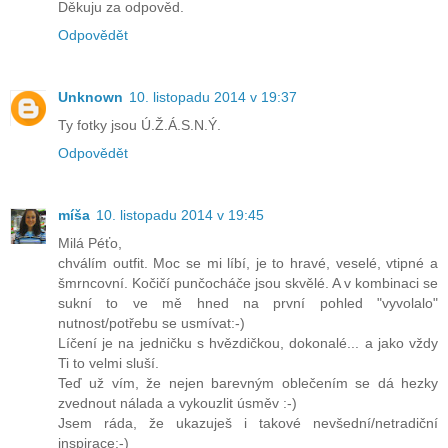
Děkuju za odpověd.
Odpovědět
Unknown
10. listopadu 2014 v 19:37
Ty fotky jsou Ú.Ž.Á.S.N.Ý.
Odpovědět
míša
10. listopadu 2014 v 19:45
Milá Péťo,
chválím outfit. Moc se mi líbí, je to hravé, veselé, vtipné a
šmrncovní. Kočičí punčocháče jsou skvělé. A v kombinaci se
sukní to ve mě hned na první pohled "vyvolalo"
nutnost/potřebu se usmívat:-)
Líčení je na jedničku s hvězdičkou, dokonalé... a jako vždy
Ti to velmi sluší.
Teď už vím, že nejen barevným oblečením se dá hezky
zvednout nálada a vykouzlit úsměv :-)
Jsem ráda, že ukazuješ i takové nevšední/netradiční
inspirace:-)