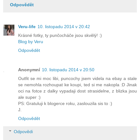
Odpovědět
Veru-life
10. listopadu 2014 v 20:42
Krásné fotky, ty punčocháče jsou skvělý! :)
Blog by Veru
Odpovědět
Anonymní
10. listopadu 2014 v 20:50
Outfit se mi moc libi, puncochy jsem videla na ebay a stale
se nemohla rozhoupat ke koupi, ted si me nakopla :D Jinak
oci na fotce z dalky vypadaji dost strasidelne, z blizka jsou
ale super :)
PS: Gratuluji k blogerce roku, zaslouzila sis to :)
J.
Odpovědět
Odpovědi