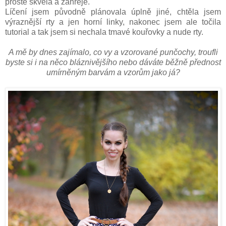
prostě skvělá a zahřeje.
Líčení jsem původně plánovala úplně jiné, chtěla jsem
výraznější rty a jen horní linky, nakonec jsem ale točila
tutorial a tak jsem si nechala tmavé kouřovky a nude rty.
A mě by dnes zajímalo, co vy a vzorované punčochy, troufli
byste si i na něco bláznivějšího nebo dáváte běžně přednost
umírněným barvám a vzorům jako já?