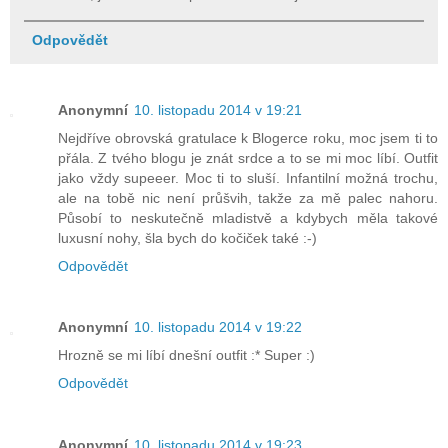
Odpovědět
Anonymní
10. listopadu 2014 v 19:21
Nejdříve obrovská gratulace k Blogerce roku, moc jsem ti to
přála. Z tvého blogu je znát srdce a to se mi moc líbí. Outfit
jako vždy supeeer. Moc ti to sluší. Infantilní možná trochu,
ale na tobě nic není průšvih, takže za mě palec nahoru.
Působí to neskutečně mladistvě a kdybych měla takové
luxusní nohy, šla bych do kočiček také :-)
Odpovědět
Anonymní
10. listopadu 2014 v 19:22
Hrozně se mi líbí dnešní outfit :* Super :)
Odpovědět
Anonymní
10. listopadu 2014 v 19:23