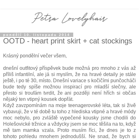
pondělí 10. listopadu 2014
OOTD - heart print skirt + cat stockings
Krásný pondělní večer všem,
dnešní outfitový příspěvek bude možná pro mnoho z vás až
příliš infantilní, ale já si myslím, že na hravé detaily je stále
ještě, i po té 30, místo. Dnešní variace s kočičími punčocháči
bude tedy spíše možnou inspirací pro mladší slečny, ale
přesto si troufám tvrdit, že ani později není hřích si občas
nějaký ten vtipný kousek dopřát.
Když zavzpomínám na moje teenagerovské léta, tak si živě
vybavuji, že v té době tu toho z hlediska vtipné a hravé módy
moc nebylo, pro zvláště vypečené kousky jsme chodili do
Holešovické tržnice a vždycky jsem se moc těšila na to, když
mě tam mamka vzala. Proto musím říci, že dnes je to z
tohoto pohledu mnohem jednodušší. Ne snad, že bych si