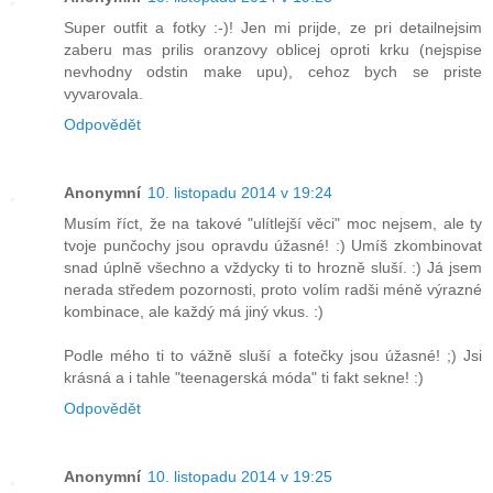
Super outfit a fotky :-)! Jen mi prijde, ze pri detailnejsim
zaberu mas prilis oranzovy oblicej oproti krku (nejspise
nevhodny odstin make upu), cehoz bych se priste
vyvarovala.
Odpovědět
Anonymní
10. listopadu 2014 v 19:24
Musím říct, že na takové "ulítlejší věci" moc nejsem, ale ty
tvoje punčochy jsou opravdu úžasné! :) Umíš zkombinovat
snad úplně všechno a vždycky ti to hrozně sluší. :) Já jsem
nerada středem pozornosti, proto volím radši méně výrazné
kombinace, ale každý má jiný vkus. :)
Podle mého ti to vážně sluší a fotečky jsou úžasné! ;) Jsi
krásná a i tahle "teenagerská móda" ti fakt sekne! :)
Odpovědět
Anonymní
10. listopadu 2014 v 19:25