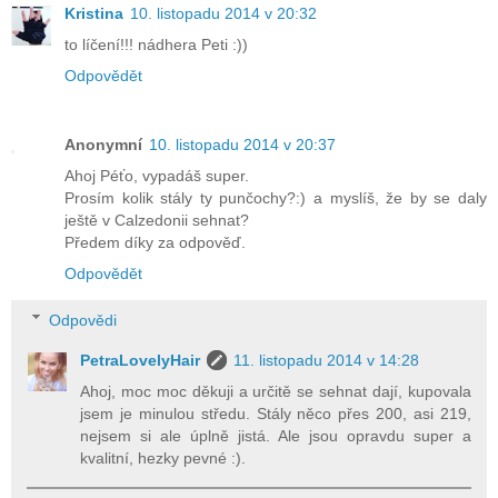
Kristina
10. listopadu 2014 v 20:32
to líčení!!! nádhera Peti :))
Odpovědět
Anonymní
10. listopadu 2014 v 20:37
Ahoj Péťo, vypadáš super.
Prosím kolik stály ty punčochy?:) a myslíš, že by se daly
ještě v Calzedonii sehnat?
Předem díky za odpověď.
Odpovědět
Odpovědi
PetraLovelyHair
11. listopadu 2014 v 14:28
Ahoj, moc moc děkuji a určitě se sehnat dají, kupovala
jsem je minulou středu. Stály něco přes 200, asi 219,
nejsem si ale úplně jistá. Ale jsou opravdu super a
kvalitní, hezky pevné :).