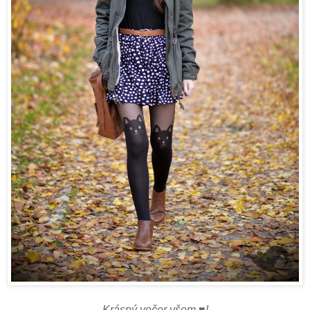
Krásný večer všem ♥!