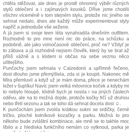
chtěla stěžovat, ale dnes je prostě ohromný výběr různých
stylů oblečení a i zajímavých kousků. Dříve jsme chodili
všichni víceméně v tom stejném stylu, protože nic jiného se
sehnat nedalo, dnes ale každý může experimentovat styly
napříč a jednoduše vše sežene.
A já jsem si svoje teen léta vynahradila dnešním outfitem.
Rozhodně to pro mne není nic do práce, na schůzku a
podobně, ale jako volnočasové oblečení, proč ne? Vždyť je
to zábava a já rozhodně nejsem člověk, který by se bral až
příliš vážně a s klidem si občas na sebe vezmu něco
ulítlejšího.
Punčochy jsem sehnala v Calzedonii a upřímně řečeno,
dost dlouho jsme přemýšlela, zda si je koupit. Nakonec mě
Míra přemluvil a když už je mám doma, přece je nenechám
ležet v šuplíku! Navíc jsem velká milovnice koček a kdyby mi
to nebylo hloupé, klidně bych je nosila i na jiných částech
oděvu, ale na to možná dojde, protože kočky frčí už druhou
nebo třetí sezonu a tak se toho dá sehnat docela dost ☺.
K punčochám jsem zvolila krátkou sukni se srdíčky, černé
tričko, ploché kotníkové kozačky a parku. Možná to pro
někoho bude zvláštní kombinace, ale mně se to takhle moc
líbilo a z hlediska funkčního nemám co vytknout, parka je