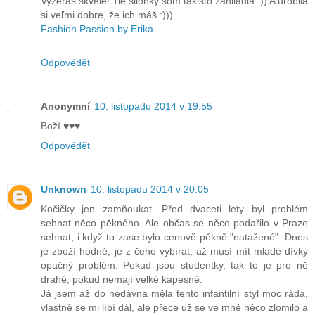
Vyzeráš skvele! Tie silonky som takisto zahliadla :)) A urobila
si veľmi dobre, že ich máš :)))
Fashion Passion by Erika
Odpovědět
Anonymní
10. listopadu 2014 v 19:55
Boží ♥♥♥
Odpovědět
Unknown
10. listopadu 2014 v 20:05
Kočičky jen zamňoukat. Před dvaceti lety byl problém
sehnat něco pěkného. Ale občas se něco podařilo v Praze
sehnat, i když to zase bylo cenově pěkně "natažené". Dnes
je zboží hodně, je z čeho vybírat, až musí mít mladé dívky
opačný problém. Pokud jsou studentky, tak to je pro ně
drahé, pokud nemají velké kapesné.
Já jsem až do nedávna měla tento infantilní styl moc ráda,
vlastně se mi líbí dál, ale přece už se ve mně něco zlomilo a