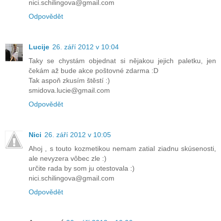
nici.schilingova@gmail.com
Odpovědět
Lucije
26. září 2012 v 10:04
Taky se chystám objednat si nějakou jejich paletku, jen
čekám až bude akce poštovné zdarma :D
Tak aspoň zkusím štěstí :)
smidova.lucie@gmail.com
Odpovědět
Nici
26. září 2012 v 10:05
Ahoj , s touto kozmetikou nemam zatial ziadnu skúsenosti,
ale nevyzera vôbec zle :)
určite rada by som ju otestovala :)
nici.schilingova@gmail.com
Odpovědět