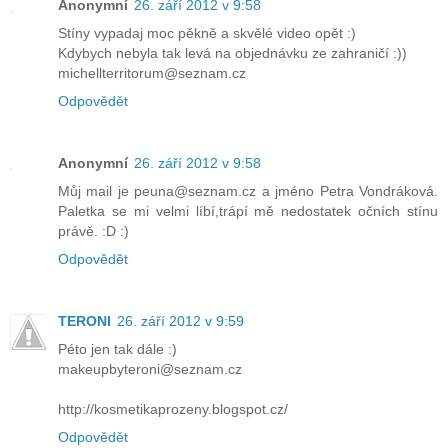
Anonymní
26. září 2012 v 9:58
Stíny vypadaj moc pěkně a skvělé video opět :)
Kdybych nebyla tak levá na objednávku ze zahraničí :))
michellterritorum@seznam.cz
Odpovědět
Anonymní
26. září 2012 v 9:58
Můj mail je peuna@seznam.cz a jméno Petra Vondráková.
Paletka se mi velmi líbí,trápí mě nedostatek očních stínu
právě. :D :)
Odpovědět
TERONI
26. září 2012 v 9:59
Péto jen tak dále :)
makeupbyteroni@seznam.cz
http://kosmetikaprozeny.blogspot.cz/
Odpovědět