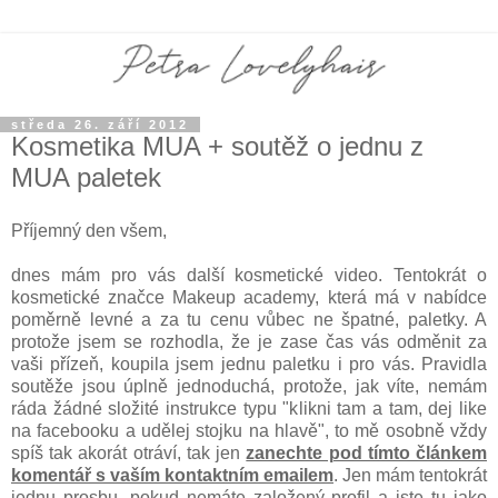
středa 26. září 2012
Kosmetika MUA + soutěž o jednu z
MUA paletek
Příjemný den všem,
dnes mám pro vás další kosmetické video. Tentokrát o
kosmetické značce Makeup academy, která má v nabídce
poměrně levné a za tu cenu vůbec ne špatné, paletky. A
protože jsem se rozhodla, že je zase čas vás odměnit za
vaši přízeň, koupila jsem jednu paletku i pro vás. Pravidla
soutěže jsou úplně jednoduchá, protože, jak víte, nemám
ráda žádné složité instrukce typu "klikni tam a tam, dej like
na facebooku a udělej stojku na hlavě", to mě osobně vždy
spíš tak akorát otráví, tak jen
zanechte pod tímto článkem
komentář s vaším kontaktním emailem
. Jen mám tentokrát
jednu prosbu, pokud nemáte založený profil a jste tu jako