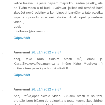
velice lákavě. Já ještě nejsem majitelkou žádné paletky, ale
po Tvém videu o ní budu uvažovat, jelikož mě strašně baví
zkoušet nové odstíny a kombinovat barvičky a tato paletka
vypadá opravdu více než skvěle. Jinak opět povedené
video :)
Lucie
LFelbrova@seznam.cz
Odpovědět
Anonymní
26. září 2012 v 9:57
ahoj, také ráda zkusím štěstí můj email je
Klara.Sivakova@seznam.cz a jméno Klára Musilová :-)
držím všem palečky a hodně štěstí K.
Odpovědět
Anonymní
26. září 2012 v 9:57
Ahoj Peťko,opět skvělé video. Zkusím štěstí v soutěži,
protože jsem blázen do paletek a s touto kosmetikou žádné