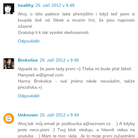
healthy
26. září 2012 v 9:48
Ahoj, o této paletce také přemýšlím i když teď jsem si
koupila dvě od Sleek a musím říct, že jsou naprosto
úžasné.
Gratuluji ti k tak vysoké sledovanosti.
Odpovědět
Brokolice
26. září 2012 v 9:48
Vypadá to, že jsem tady první =) Třeba mi bude přát štěstí.
Hanysek.w@gmail.com
Hanny Brokolice - své jméno nikde neuvádím, takže
přezdívka.=)
Odpovědět
Unknown
26. září 2012 v 9:49
Ahoj,tak můj email je podloucka.a@seznam.cz . :) A kdyby
jeste neco,pisni :) Tvuj blok sleduju, a hlavně videa na
youtube . :) Mám te moc ráda . Je to moje první zučastnění