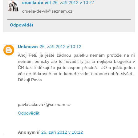
cruella-de-vill
26. září 2012 v 10:27
cruella-de-vil@seznam.cz
Odpovědět
Unknown
26. září 2012 v 10:12
Ahoj Peti, ja ještě žádnou paletku nemám protože na ní
nemám penizky ale to nevadí.Ty jsi ta nejlepší blogerka v
ČR tak ti děkuji že jsi to aspon přecteš . JO a ještě jedna
věc de tě krasně na te kameře videt i moooc dobře slyšet .
Děkuji Pavla
pavlalackova7@seznam.cz
Odpovědět
Anonymní
26. září 2012 v 10:12