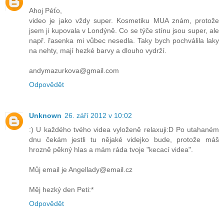
Ahoj Péťo,
video je jako vždy super. Kosmetiku MUA znám, protože
jsem ji kupovala v Londýně. Co se týče stínu jsou super, ale
např. řasenka mi vůbec nesedla. Taky bych pochválila laky
na nehty, mají hezké barvy a dlouho vydrží.
andymazurkova@gmail.com
Odpovědět
Unknown
26. září 2012 v 10:02
:) U každého tvého videa vyloženě relaxuji:D Po utahaném
dnu čekám jestli tu nějaké videjko bude, protože máš
hrozně pěkný hlas a mám ráda tvoje "kecací videa".
Můj email je Angellady@email.cz
Měj hezký den Peti:*
Odpovědět