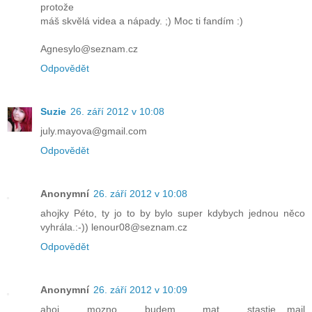
protože
máš skvělá videa a nápady. ;) Moc ti fandím :)
Agnesylo@seznam.cz
Odpovědět
Suzie
26. září 2012 v 10:08
july.mayova@gmail.com
Odpovědět
Anonymní
26. září 2012 v 10:08
ahojky Péto, ty jo to by bylo super kdybych jednou něco
vyhrála.:-)) lenour08@seznam.cz
Odpovědět
Anonymní
26. září 2012 v 10:09
ahoj mozno budem mat stastie....mail