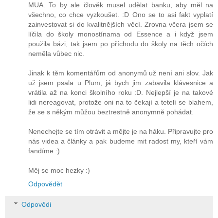
MUA. To by ale člověk musel udělat banku, aby měl na
všechno, co chce vyzkoušet. :D Ono se to asi fakt vyplatí
zainvestovat si do kvalitnějších věcí. Zrovna včera jsem se
líčila do školy monostínama od Essence a i když jsem
použila bázi, tak jsem po příchodu do školy na těch očích
neměla vůbec nic.
Jinak k těm komentářům od anonymů už není ani slov. Jak
už jsem psala u Plum, já bych jim zabavila klávesnice a
vrátila až na konci školního roku :D. Nejlepší je na takové
lidi nereagovat, protože oni na to čekají a tetelí se blahem,
že se s někým můžou beztrestně anonymně pohádat.
Nenechejte se tím otrávit a mějte je na háku. Připravujte pro
nás videa a články a pak budeme mit radost my, kteří vám
fandíme :)
Měj se moc hezky :)
Odpovědět
Odpovědi