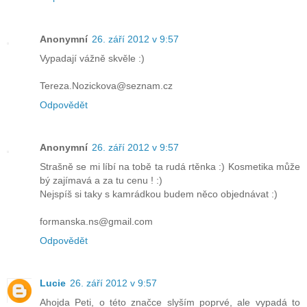
Anonymní
26. září 2012 v 9:57
Vypadají vážně skvěle :)
Tereza.Nozickova@seznam.cz
Odpovědět
Anonymní
26. září 2012 v 9:57
Strašně se mi líbí na tobě ta rudá rtěnka :) Kosmetika může
bý zajímavá a za tu cenu ! :)
Nejspíš si taky s kamrádkou budem něco objednávat :)
formanska.ns@gmail.com
Odpovědět
Lucie
26. září 2012 v 9:57
Ahojda Peti, o této značce slyším poprvé, ale vypadá to