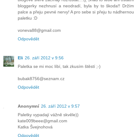
bloggerky nezhnusí a neodradí, byla by to škoda!! Držím
palce a přeju pevné nervy! A pro sebe si přeju tu nádhernou
paletku :D
voneva88@gmail.com
Odpovědět
Eli
26. září 2012 v 9:56
Paletka se mi moc líbí, tak zkusím štěstí ;-)
bubak8756@seznam.cz
Odpovědět
Anonymní
26. září 2012 v 9:57
Paletky vypadají vážně skvěle))
kate009beee@gmail.com
Katka Švejnohová
Odpovědět