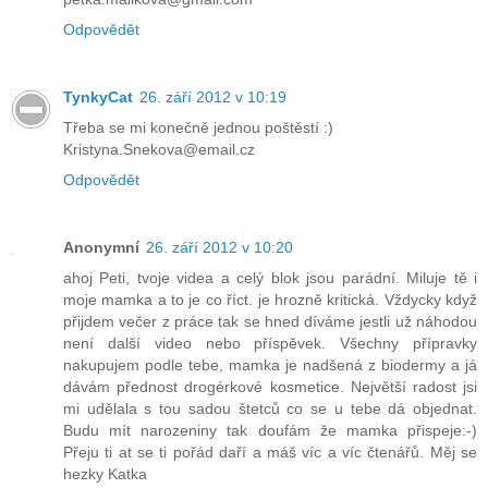
Odpovědět
TynkyCat
26. září 2012 v 10:19
Třeba se mi konečně jednou poštěstí :)
Kristyna.Snekova@email.cz
Odpovědět
Anonymní
26. září 2012 v 10:20
ahoj Peti, tvoje videa a celý blok jsou parádní. Miluje tě i
moje mamka a to je co říct. je hrozně kritická. Vždycky když
přijdem večer z práce tak se hned díváme jestli už náhodou
není další video nebo příspěvek. Všechny přípravky
nakupujem podle tebe, mamka je nadšená z biodermy a já
dávám přednost drogérkové kosmetice. Největší radost jsi
mi udělala s tou sadou štetců co se u tebe dá objednat.
Budu mít narozeniny tak doufám že mamka přispeje:-)
Přeju ti at se ti pořád daří a máš víc a víc čtenářů. Měj se
hezky Katka