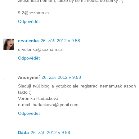
zkušenosti nemám, takže by se mi hodila do sbírky :-)
9.2@seznam.cz
Odpovědět
ervulenka
26. září 2012 v 9:58
ervulenka@seznam.cz
Odpovědět
Anonymní
26. září 2012 v 9:58
Sleduji tvůj blog a yotubko,ale registraci nemám,tak aspoň
takto :)
Veronika Hadačková
e-mail: hadackova@gmail.com
Odpovědět
Dáda
26. září 2012 v 9:58