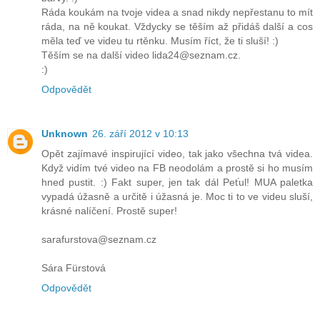
Ráda koukám na tvoje videa a snad nikdy nepřestanu to mít
ráda, na ně koukat. Vždycky se těším až přidáš další a cos
měla teď ve videu tu rtěnku. Musím říct, že ti sluší! :)
Těším se na další video lida24@seznam.cz.
:)
Odpovědět
Unknown
26. září 2012 v 10:13
Opět zajímavé inspirující video, tak jako všechna tvá videa.
Když vidím tvé video na FB neodolám a prostě si ho musím
hned pustit. :) Fakt super, jen tak dál Peťul! MUA paletka
vypadá úžasně a určitě i úžasná je. Moc ti to ve videu sluší,
krásné nalíčení. Prostě super!
sarafurstova@seznam.cz
Sára Fürstová
Odpovědět