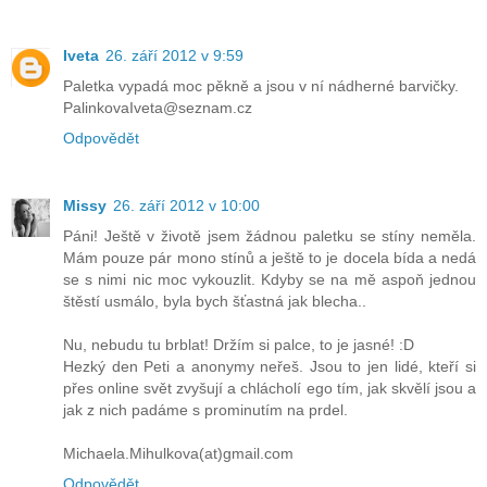
Iveta
26. září 2012 v 9:59
Paletka vypadá moc pěkně a jsou v ní nádherné barvičky.
PalinkovaIveta@seznam.cz
Odpovědět
Missy
26. září 2012 v 10:00
Páni! Ještě v životě jsem žádnou paletku se stíny neměla.
Mám pouze pár mono stínů a ještě to je docela bída a nedá
se s nimi nic moc vykouzlit. Kdyby se na mě aspoň jednou
štěstí usmálo, byla bych šťastná jak blecha..
Nu, nebudu tu brblat! Držím si palce, to je jasné! :D
Hezký den Peti a anonymy neřeš. Jsou to jen lidé, kteří si
přes online svět zvyšují a chlácholí ego tím, jak skvělí jsou a
jak z nich padáme s prominutím na prdel.
Michaela.Mihulkova(at)gmail.com
Odpovědět