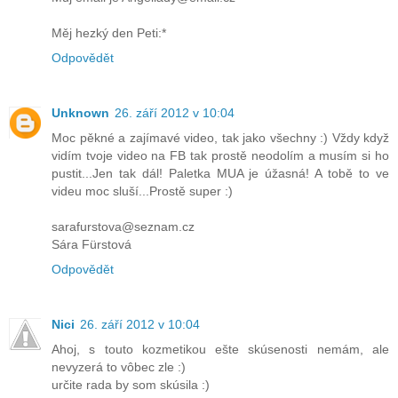
Měj hezký den Peti:*
Odpovědět
Unknown
26. září 2012 v 10:04
Moc pěkné a zajímavé video, tak jako všechny :) Vždy když
vidím tvoje video na FB tak prostě neodolím a musím si ho
pustit...Jen tak dál! Paletka MUA je úžasná! A tobě to ve
videu moc sluší...Prostě super :)
sarafurstova@seznam.cz
Sára Fürstová
Odpovědět
Nici
26. září 2012 v 10:04
Ahoj, s touto kozmetikou ešte skúsenosti nemám, ale
nevyzerá to vôbec zle :)
určite rada by som skúsila :)