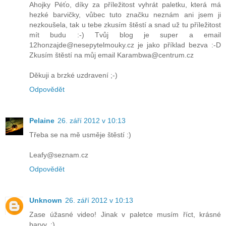
Ahojky Péťo, díky za příležitost vyhrát paletku, která má
hezké barvičky, vůbec tuto značku neznám ani jsem ji
nezkoušela, tak u tebe zkusím štěstí a snad už tu příležitost
mít budu :-) Tvůj blog je super a email
12honzajde@nesepytelmouky.cz je jako příklad bezva :-D
Zkusím štěstí na můj email Karambwa@centrum.cz
Děkuji a brzké uzdravení ;-)
Odpovědět
Pelaine
26. září 2012 v 10:13
Třeba se na mě usměje štěstí :)
Leafy@seznam.cz
Odpovědět
Unknown
26. září 2012 v 10:13
Zase úžasné video! Jinak v paletce musím říct, krásné
barvy. :)