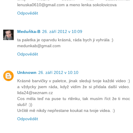
lenuska0610@gmail.com a meno lenka sokolovicova
Odpovědět
Meduňka-B
26. září 2012 v 10:09
ta paletka je oparvdu krásná, ráda bych ji vyhrála :)
medunkab@gmail.com
Odpovědět
Unknown
26. září 2012 v 10:10
Krásné barvičky v paletce, jinak sleduji tvoje každé video :)
a vždycky jsem ráda, když vidím že si přidala další video.
lida24@seznam.cz
Cos měla teď na puse tu rtěnku, tak musím říct že ti moc
sluší! :))
Určitě mě nikdy nepřestane koukat na tvoje videa. :)
Odpovědět