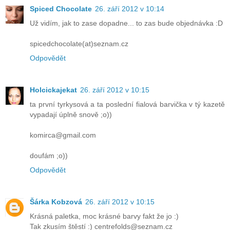
Spiced Chocolate
26. září 2012 v 10:14
Už vidím, jak to zase dopadne... to zas bude objednávka :D
spicedchocolate(at)seznam.cz
Odpovědět
Holcickajekat
26. září 2012 v 10:15
ta první tyrkysová a ta poslední fialová barvička v tý kazetě
vypadají úplně snově ;o))
komirca@gmail.com
doufám ;o))
Odpovědět
Šárka Kobzová
26. září 2012 v 10:15
Krásná paletka, moc krásné barvy fakt že jo :)
Tak zkusím štěstí :) centrefolds@seznam.cz