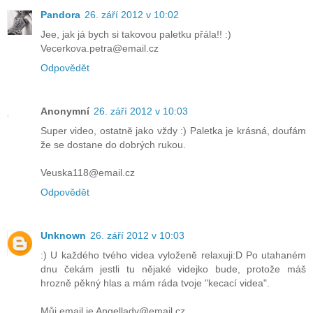
Pandora
26. září 2012 v 10:02
Jee, jak já bych si takovou paletku přála!! :)
Vecerkova.petra@email.cz
Odpovědět
Anonymní
26. září 2012 v 10:03
Super video, ostatně jako vždy :) Paletka je krásná, doufám
že se dostane do dobrých rukou.
Veuska118@email.cz
Odpovědět
Unknown
26. září 2012 v 10:03
:) U každého tvého videa vyloženě relaxuji:D Po utahaném
dnu čekám jestli tu nějaké videjko bude, protože máš
hrozně pěkný hlas a mám ráda tvoje "kecací videa".
Můj email je Angellady@email.cz