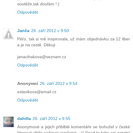
soutěže,tak doufám !:)
Odpovědět
Janča
26. září 2012 v 9:50
Péťo, tak si mě inspirovala, už mám objednávku za 12 liber
a je na cestě. Děkuji
janacihakova@seznam.cz
Odpovědět
Anonymní
26. září 2012 v 9:54
eslavikova@email.cz
Odpovědět
dahilla
26. září 2012 v 9:55
Anonymové a jejich přiblblé komentáře se bohužel v české
blogové sféře začínají rozrůstat...:(( Snad to tebe ani ostatní