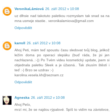
VeronikaLámiová
26. září 2012 v 10:08
uz dlhsie nad takotuto paletkou rozmyslam tak snad sa na
mna usmeje stastie.. veronikalamiova@gmail.com
Odpovědět
karroll
26. září 2012 v 10:08
Ahoj Peti, mám teď spoustu času sledovat tvůj blog, jelikož
ležím doma po operaci slepáku (buď ráda, že jsi jen
nachlazená..:-)) Po Tvém videu kosmetický update, jsem si
objednala paletku Sleek a je úžasná.. Tak zkusím štěstí i
teď :-) Brzo se uzdrav :-)
karolina.vesela.kh@seznam.cz
Odpovědět
Agneska
26. září 2012 v 10:08
Ahoj Peťo,
mrzí mi, že se najdou rýpalové. Spíš to vidím na závistivce,