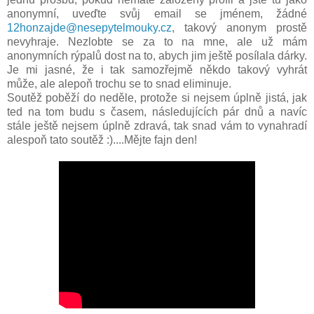
anonymní, uveďte svůj email se jménem, žádné
12honzajde@nesepytelmouky.cz
, takový anonym prostě
nevyhraje. Nezlobte se za to na mne, ale už mám
anonymních rýpalů dost na to, abych jim ještě posílala dárky.
Je mi jasné, že i tak samozřejmě někdo takový vyhrát
může, ale alepoň trochu se to snad eliminuje.
Soutěž poběží do neděle, protože si nejsem úplně jistá, jak
ted na tom budu s časem, následujících pár dnů a navíc
stále ještě nejsem úplně zdravá, tak snad vám to vynahradí
alespoň tato soutěž :)....Mějte fajn den!