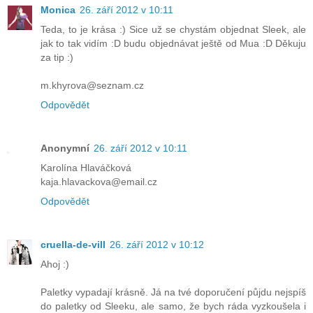
Monica
26. září 2012 v 10:11
Teda, to je krása :) Sice už se chystám objednat Sleek, ale
jak to tak vidím :D budu objednávat ještě od Mua :D Děkuju
za tip :)
m.khyrova@seznam.cz
Odpovědět
Anonymní
26. září 2012 v 10:11
Karolína Hlaváčková
kaja.hlavackova@email.cz
Odpovědět
cruella-de-vill
26. září 2012 v 10:12
Ahoj :)
Paletky vypadají krásně. Já na tvé doporučení půjdu nejspíš
do paletky od Sleeku, ale samo, že bych ráda vyzkoušela i