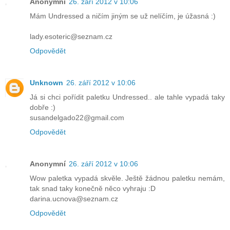
Anonymní
26. září 2012 v 10:06
Mám Undressed a ničím jiným se už nelíčím, je úžasná :)
lady.esoteric@seznam.cz
Odpovědět
Unknown
26. září 2012 v 10:06
Já si chci pořídit paletku Undressed.. ale tahle vypadá taky
dobře :)
susandelgado22@gmail.com
Odpovědět
Anonymní
26. září 2012 v 10:06
Wow paletka vypadá skvěle. Ještě žádnou paletku nemám,
tak snad taky konečně něco vyhraju :D
darina.ucnova@seznam.cz
Odpovědět