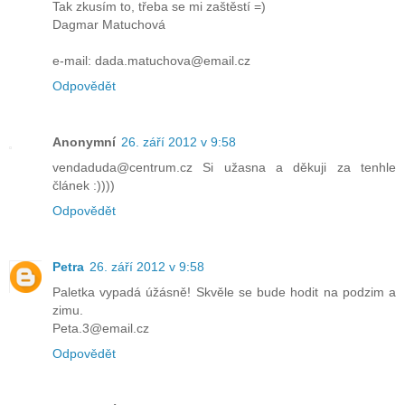
Tak zkusím to, třeba se mi zaštěstí =)
Dagmar Matuchová
e-mail: dada.matuchova@email.cz
Odpovědět
Anonymní
26. září 2012 v 9:58
vendaduda@centrum.cz Si užasna a děkuji za tenhle
článek :))))
Odpovědět
Petra
26. září 2012 v 9:58
Paletka vypadá úžásně! Skvěle se bude hodit na podzim a
zimu.
Peta.3@email.cz
Odpovědět