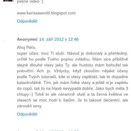
pekné video :)
www.karissaworld.blogspot.com
Odpovědět
Anonymní
14. září 2012 v 12:46
Ahoj Péťo,
super účes, moc Ti sluší. Návod je dokonalý a přehledný,
určitě ho podle Tvého popisu zvládnu. Mám sice přibližně
stejně dlouhé vlasy jako Ty, ale hustotu mám bohužel tak
poloviční. Ach jo. Vždycky, když zkouším nějaké účesy
podle Tvých tutorialů, kde si vlasy zaplétáš, tak to dopadne
katastrofálně. Tím, jak mám řídké vlasy a ještě si je zapletu
do copů, tak to na hlavě nevypadá dobře. Jako bych měla 3
chlupy:-) Tobě to ale náramně sluší a ta černá květina ve
vlasech se moc hodí k šatům. Je to takové decentní, ale
zárověň sexy.
Odpovědět