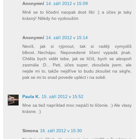
Anonymní
14. září 2012 v 15:09
Mně se to líčední naopak dost líbí :) a účes je taky
krásný! Někdy ho vyzkouším
Anonymní
14. září 2012 v 15:14
Nevíš, jak si rýpnout, tak si raději vymyslíš
blbost...Nechápu. Nepovedené líčení vypadá jinak.
Chtěla bych vidět tebe, jak se líčíš, bych se alespoň
zasmála :D... Peti, účes super, zkoušela jsem, ale
nejde mi to, takže nejdříve to budu zkoušet na ségře,
pak se mi to snad povede upléct i na sobě.
Paula K.
15. září 2012 v 15:52
Mne sa tiež napríklad moc nepáči to líčenie. :) Ale vlasy
krásne. :)
Simona
16. září 2012 v 15:30