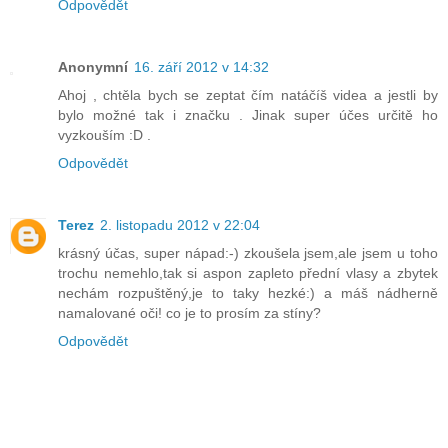
Odpovědět
Anonymní
16. září 2012 v 14:32
Ahoj , chtěla bych se zeptat čím natáčíš videa a jestli by
bylo možné tak i značku . Jinak super účes určitě ho
vyzkouším :D .
Odpovědět
Terez
2. listopadu 2012 v 22:04
krásný účas, super nápad:-) zkoušela jsem,ale jsem u toho
trochu nemehlo,tak si aspon zapleto přední vlasy a zbytek
nechám rozpuštěný,je to taky hezké:) a máš nádherně
namalované oči! co je to prosím za stíny?
Odpovědět