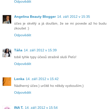
Odpovědět
Angelina Beauty Blogger
14. září 2012 v 15:35
účes je skvělý a já doufám, že se mi povede až ho budu
zkoušet :)
Odpovědět
Táňa
14. září 2012 v 15:39
tobě tyhle typy účesů strašně sluší Peťo!
Odpovědět
Lenka
14. září 2012 v 15:42
Nádherný účes:) určitě ho někdy vyzkouším;)
Odpovědět
INA T.
14. září 2012 v 15:54