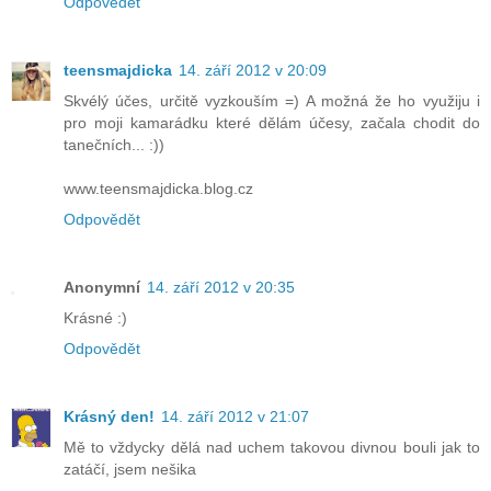
Odpovědět
teensmajdicka
14. září 2012 v 20:09
Skvélý účes, určitě vyzkouším =) A možná že ho využiju i
pro moji kamarádku které dělám účesy, začala chodit do
tanečních... :))
www.teensmajdicka.blog.cz
Odpovědět
Anonymní
14. září 2012 v 20:35
Krásné :)
Odpovědět
Krásný den!
14. září 2012 v 21:07
Mě to vždycky dělá nad uchem takovou divnou bouli jak to
zatáčí, jsem nešika