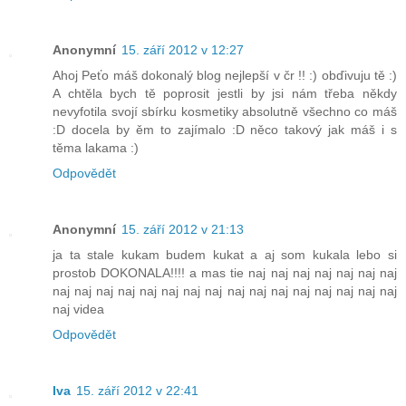
Anonymní
15. září 2012 v 12:27
Ahoj Peťo máš dokonalý blog nejlepší v čr !! :) obďivuju tě :)
A chtěla bych tě poprosit jestli by jsi nám třeba někdy
nevyfotila svojí sbírku kosmetiky absolutně všechno co máš
:D docela by ěm to zajímalo :D něco takový jak máš i s
těma lakama :)
Odpovědět
Anonymní
15. září 2012 v 21:13
ja ta stale kukam budem kukat a aj som kukala lebo si
prostob DOKONALA!!!! a mas tie naj naj naj naj naj naj naj
naj naj naj naj naj naj naj naj naj naj naj naj naj naj naj naj
naj videa
Odpovědět
Iva
15. září 2012 v 22:41