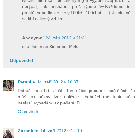
Nechci nic říkat, ale anonym jen vyjádřil svůj názor a
nerýpal, tak nechápu, proč rýpete Vy.Každému to
prostě nepadlo do noty.100lidí 100chutí....;) Jinak mě
se líbí celkový vzhled.
Anonymní
24. září 2012 v 21:41
souhlasím se Simonou. Mirka
Odpovědět
Petuniie
14. září 2012 v 10:37
Petruš, moc Ti to sluší.. Tentp ůčes je super..máš štěstí, že
máš tak pěkný tvar obličeje.. bohužel mě tento učes
nesluší..vypadám jak plešatá :D
Odpovědět
Zuzankita
14. září 2012 v 12:19