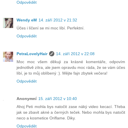
Odpovědět
Wendy eM
14. září 2012 v 21:32
Účes i líčení se mi moc líbí. Perfektní.
Odpovědět
PetraLovelyHair
14. září 2012 v 22:08
Moc moc všem děkuji za krásné komentáře, odpovím
jednotlivě zítra, ale jsem opravdu moc ráda, že se vám účes
líbí, je to můj oblíbený :). Mějte fajn zbytek večera!
Odpovědět
Anonymní
15. září 2012 v 10:40
Ahoj Peti mohla bys natočit zase náký video kecací. Třeba
jak se zbavit akné a černých teček. Nebo mohla bys natočit
neco a kosmetice Oriflame. Diky.
Odpovědět