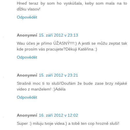
Hneď teraz by som ho vyskúšala, keby som mala na to
dĺžku vlasov!
Odpovědět
Anonymní
15. září 2012 v 23:13
Wau účes je přímo ÚŽASNÝ!!!!:) A jestli se můžu zeptat tak
kde prosím vás pracujete?Děkuji Katěřina :)
Odpovědět
Anonymní
15. září 2012 v 23:21
Strašně moc ti to sluší!Doufám že bude zase brzy nějaké
video z manželem! :)Adéla
Odpovědět
Anonymní
16. září 2012 v 12:02
Super :) miluju tvoje videa:) a tobě ten cop hrozně sluší!