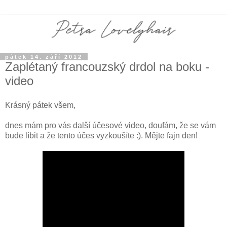
pátek 14. září 2012
Zaplétaný francouzský drdol na boku -
video
Krásný pátek všem,
dnes mám pro vás další účesové video, doufám, že se vám
bude líbit a že tento účes vyzkoušíte :). Mějte fajn den!