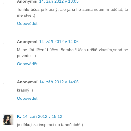
Anonymní
14. září 2012 v 13:05
Tenhle účes je krásný, ale já si ho sama neumím udělat, to
mě štve :)
Odpovědět
Anonymní
14. září 2012 v 14:06
Mi se líbí líčení i účes. Bomba !Účes určitě zkusím,snad se
povede :-)
Odpovědět
Anonymní
14. září 2012 v 14:06
krásný :)
Odpovědět
K.
14. září 2012 v 15:12
jé děkuji za inspiraci do tanečních!:)