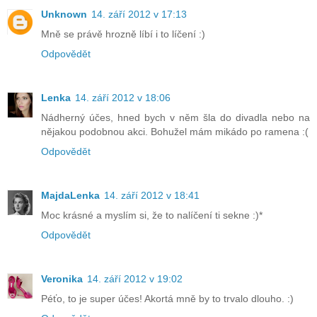
Unknown
14. září 2012 v 17:13
Mně se právě hrozně líbí i to líčení :)
Odpovědět
Lenka
14. září 2012 v 18:06
Nádherný účes, hned bych v něm šla do divadla nebo na
nějakou podobnou akci. Bohužel mám mikádo po ramena :(
Odpovědět
MajdaLenka
14. září 2012 v 18:41
Moc krásné a myslím si, že to nalíčení ti sekne :)*
Odpovědět
Veronika
14. září 2012 v 19:02
Péťo, to je super účes! Akortá mně by to trvalo dlouho. :)