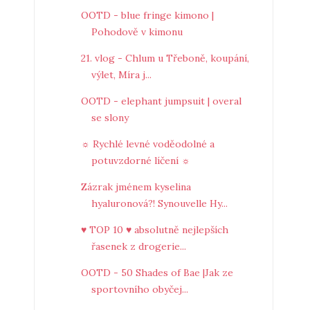
OOTD - blue fringe kimono |
Pohodově v kimonu
21. vlog - Chlum u Třeboně, koupání,
výlet, Míra j...
OOTD - elephant jumpsuit | overal
se slony
☼ Rychlé levné voděodolné a
potuvzdorné líčení ☼
Zázrak jménem kyselina
hyaluronová?! Synouvelle Hy...
♥ TOP 10 ♥ absolutně nejlepších
řasenek z drogerie...
OOTD - 50 Shades of Bae |Jak ze
sportovního obyčej...