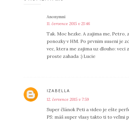
Anonymní
11. července 2015 v 21:46
Tak. Moc hezke. A zajima me, Petro, z
ponozky v HM. Po prvnim suseni je zded
vec, ktera me zajima uz dlouho: veci z
proste zahada :) Lucie
IZABELLA
12. července 2015 v 7:59
Super článok Peti a video je ešte perfek
PS: máš super vlasy takto ti to veľmi p