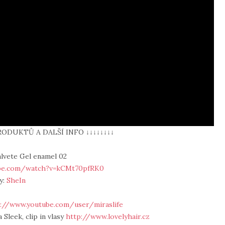
RODUKTŮ A DALŠÍ INFO ↓↓↓↓↓↓↓↓
Salvete Gel enamel 02
ube.com/watch?v=kCMt70pfRK0
y:
SheIn
://www.youtube.com/user/miraslife
 Sleek, clip in vlasy
http://www.lovelyhair.cz