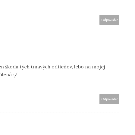
Odpovědět
n škoda tých tmavých odtieňov, lebo na mojej
álená :/
Odpovědět