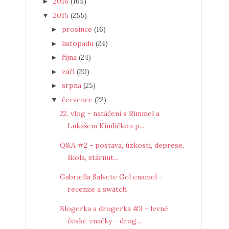
2016
(165)
►
2015
(255)
▼
prosince
(16)
►
listopadu
(24)
►
října
(24)
►
září
(20)
►
srpna
(25)
►
července
(22)
▼
22. vlog - natáčení s Rimmel a
Lukášem Kimličkou p...
Q&A #2 - postava, úzkosti, deprese,
škola, stárnut...
Gabriella Salvete Gel enamel -
recenze a swatch
Blogerka a drogerka #3 - levné
české značky - drog...