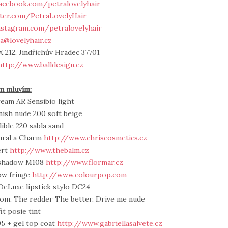
acebook.com/petralovelyhair
tter.com/PetraLovelyHair
nstagram.com/petralovelyhair
a@lovelyhair.cz
 212, Jindřichův Hradec 37701
http://www.balldesign.cz
m mluvím:
eam AR Sensibio light
nish nude 200 soft beige
lible 220 sabla sand
tural a Charm
http://www.chriscosmetics.cz
ert
http://www.thebalm.cz
eshadow M108
http://www.flormar.cz
ow fringe
http://www.colourpop.com
eLuxe lipstick stylo DC24
om, The redder The better, Drive me nude
it posie tint
05 + gel top coat
http://www.gabriellasalvete.cz