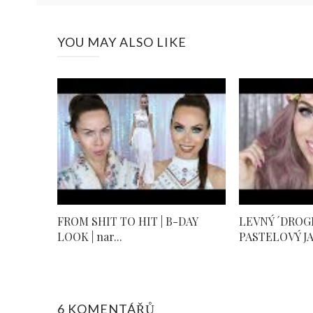
YOU MAY ALSO LIKE
FROM SHIT TO HIT | B-DAY
LEVNÝ ´DROG
LOOK | nar...
PASTELOVÝ JAR
6 KOMENTÁŘŮ