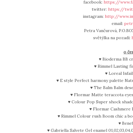
facebook:
https://www.f
twitter:
https://twi
instagram:
http://www.i
email:
petr
Petra Vančurová, P.O.BOX
světýlka na pozadí:
o če
♥ Bioderma BB cr
♥ Rimmel Lasting fi
♥ Loreal Infail
♥ E style Perfect harmony palette Na
♥ The Balm Balm des
♥ Flormar Matte teraccota ey
♥ Colour Pop Super shock shad
♥ Flormar Cashmere D
♥ Rimmel Colour rush Boom chic a bo
♥ Benef
♥ Gabriella Salvete Gel enamel 01,02,03,04,