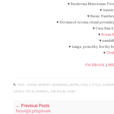
♥ Bioderma Matriciane Fe
♥ Aussi
♥ Bione Panthe
♥ Dermacol Aroma ritual povnáše
♥ Cien Sun 6
♥
Braun S
♥ sandá
♥ tanga, ponožky, šortky 
♥
Utub
FACEBOOK
|
IN
,
,
,
,
,
,
TAGS :
AUSSIE
BENEFIT
BIODERMA
BIONE
CIEN
E STYLE
FASHIO
,
,
,
LOVELY TOP 10
RIMMEL
THE BALM
VIDEO
← Previous Posts
Novější příspěvek