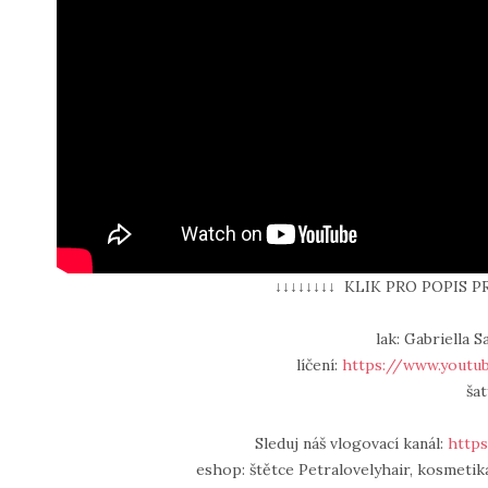
↓↓↓↓↓↓↓↓ KLIK PRO POPIS P
lak: Gabriella 
líčení:
https://www.yout
šat
Sleduj náš vlogovací kanál:
https
eshop: štětce Petralovelyhair, kosmetika