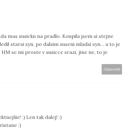
da mas susicku na pradlo. Koupila jsem si stejne
il starsi syn, po dalsim suseni mladsi syn... a to je
 HM se mi proste v susicce srazi, jine ne, to je
Odpovědět
tnejšie! :) Len tak dalej! :)
ristane :)