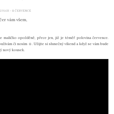
LYHAIR
- 11 ČERVENCE
čer vám všem,
e maličko opožděně, přece jen, již je téměř polovina července.
oužívám či nosím ☺. Užijte si slunečný víkend a když se vám bude
aký nový kousek.