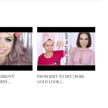
ERKOVÝ´
FROM SHIT TO HIT | ROSE
NÍ/...
GOLD LOOK |...