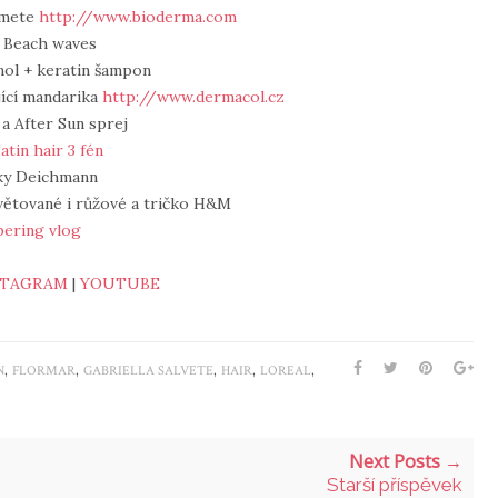
rmete
http://www.bioderma.com
e Beach waves
nol + keratin šampon
jící mandarika
http://www.dermacol.cz
 a After Sun sprej
atin hair 3 fén
lky Deichmann
květované i růžové a tričko H&M
ering vlog
STAGRAM
|
YOUTUBE
,
,
,
,
,
N
FLORMAR
GABRIELLA SALVETE
HAIR
LOREAL
Next Posts →
Starší příspěvek